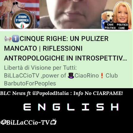
BLC News ft ilPopolodItalia : Info No CIARPAME!
🐶BiLLaCCio-TV📺