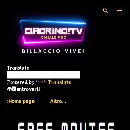
Passa ai contenuti principali
Translate
Powered by
Translate
🌍🅱️entrovarti
❗️Home page
Altro…