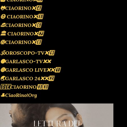
🐸CIAORINO❌️4️⃣
😷 CIAORINO❌️5️⃣
👒CIAORINO❌️6️⃣
🏛 CIAORINO❌️7️⃣
🛟CIAORINO❌️8️⃣
🕉OROSCOPO-TV❌️9️⃣
🟡GARLASCO-TV❌️❌️
🔴GARLASCO LIVE❌️❌️1️⃣
🌏GARLASCO 24❌️❌️2️⃣
🇩🇪CIAORINO3️⃣3️⃣
🎩CiaoRino!Org