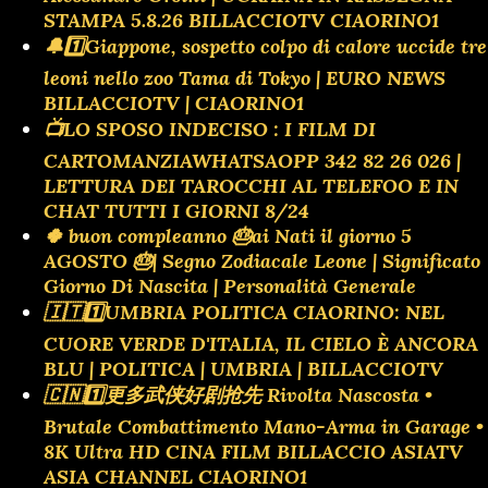
STAMPA 5.8.26 BILLACCIOTV CIAORINO1
🔔1️⃣Giappone, sospetto colpo di calore uccide tre
leoni nello zoo Tama di Tokyo | EURO NEWS
BILLACCIOTV | CIAORINO1
📺LO SPOSO INDECISO : I FILM DI
CARTOMANZIAWHATSAOPP 342 82 26 026 |
LETTURA DEI TAROCCHI AL TELEFOO E IN
CHAT TUTTI I GIORNI 8/24
🍀 buon compleanno 🎂ai Nati il giorno 5
AGOSTO 🎂| Segno Zodiacale Leone | Significato
Giorno Di Nascita | Personalità Generale
🇮🇹1️⃣UMBRIA POLITICA CIAORINO: NEL
CUORE VERDE D'ITALIA, IL CIELO È ANCORA
BLU | POLITICA | UMBRIA | BILLACCIOTV
🇨🇳1️⃣更多武侠好剧抢先 Rivolta Nascosta •
Brutale Combattimento Mano-Arma in Garage •
8K Ultra HD CINA FILM BILLACCIO ASIATV
ASIA CHANNEL CIAORINO1