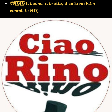
🤠1️⃣1️⃣ Il buono, il brutto, il cattivo (Film
completo HD)