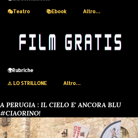
🎭Teatro
📚Ebook
Altro…
🌍Rubriche
⚠️ LO STRILLONE
Altro…
A PERUGIA : IL CIELO E' ANCORA BLU
#CIAORINO!