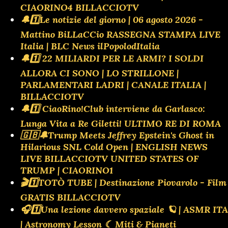
CIAORINO4 BILLACCIOTV
🔔1️⃣Le notizie del giorno | 06 agosto 2026 -
Mattino BiLLaCCio RASSEGNA STAMPA LIVE
Italia | BLC News ilPopolodItalia
🔔1️⃣ 22 MILIARDI PER LE ARMI? I SOLDI
ALLORA CI SONO | LO STRILLONE |
PARLAMENTARI LADRI | CANALE ITALIA |
BILLACCIOTV
🔔1️⃣ CiaoRino!Club interviene da Garlasco:
Lunga Vita a Re Giletti! ULTIMO RE DI ROMA
🇬🇧🔔Trump Meets Jeffrey Epstein's Ghost in
Hilarious SNL Cold Open | ENGLISH NEWS
LIVE BILLACCIOTV UNITED STATES OF
TRUMP | CIAORINO1
🎬1️⃣TOTÒ TUBE | Destinazione Piovarolo - Film
GRATIS BILLACCIOTV
🎧1️⃣Una lezione davvero spaziale 🪐 | ASMR ITA
| Astronomy Lesson ☾ Miti & Pianeti