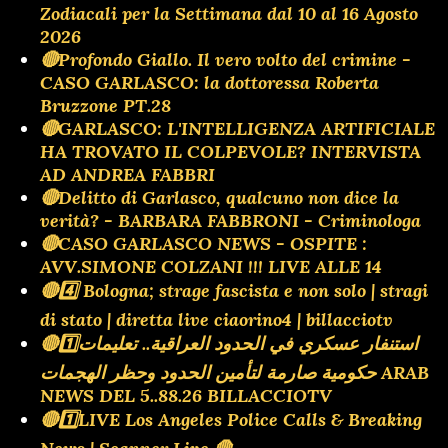
Zodiacali per la Settimana dal 10 al 16 Agosto
2026
🔴Profondo Giallo. Il vero volto del crimine -
CASO GARLASCO: la dottoressa Roberta
Bruzzone PT.28
🔴GARLASCO: L'INTELLIGENZA ARTIFICIALE
HA TROVATO IL COLPEVOLE? INTERVISTA
AD ANDREA FABBRI
🔴Delitto di Garlasco, qualcuno non dice la
verità? - BARBARA FABBRONI - Criminologa
🔴CASO GARLASCO NEWS - OSPITE :
AVV.SIMONE COLZANI !!! LIVE ALLE 14
🔴4️⃣ Bologna; strage fascista e non solo | stragi
di stato | diretta live ciaorino4 | billacciotv
🔴1️⃣استنفار عسكري في الحدود العراقية.. تعليمات
حكومية صارمة لتأمين الحدود وحظر الهجمات ARAB
NEWS DEL 5..88.26 BILLACCIOTV
🔴1️⃣LIVE Los Angeles Police Calls & Breaking