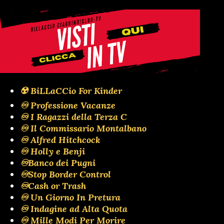
☢️ BiLLaCCio For Kinder
♾️ Professione Vacanze
♾️ I Ragazzi della Terza C
♾️ Il Commissario Montalbano
♾️ Alfred Hitchcock
♾️ Holly e Benji
♾️Banco dei Pugni
♾️Stop Border Control
♾️Cash or Trash
♾️ Un Giorno In Pretura
♾️ Indagine ad Alta Quota
♾️ Mille Modi Per Morire