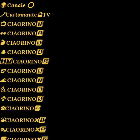
🌍 Canale ⭕️
🪄Cartomante🔮TV
📺 CIAORINO1️⃣
👀 CIAORINO2️⃣
🎬 CIAORINO3️⃣
🎩 CIAORINO4️⃣
🇮🇹 CIAORINO5️⃣
🍺 CIAORINO6️⃣
🌊 CIAORINO7️⃣
🌜 CIAORINO8️⃣
🦅 CIAORINO9️⃣
⚽️CIAORINO🔟
⛲️CIAORINO❌️1️⃣
👠CIAORINO❌️2️⃣
🆎 CIAORINO❌️3️⃣