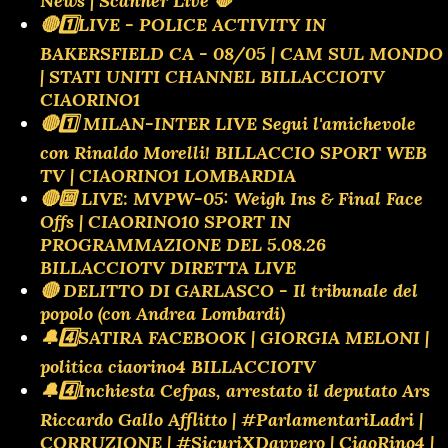
News | Scanner Live 🛑
🔴1️⃣LIVE - POLICE ACTIVITY IN
BAKERSFIELD CA - 08/05 | CAM SUL MONDO
| STATI UNITI CHANNEL BILLACCIOTV
CIAORINO1
🔴1️⃣ MILAN-INTER LIVE Segui l'amichevole
con Rinaldo Morelli! BILLACCIO SPORT WEB
TV | CIAORINO1 LOMBARDIA
🔴🔟 LIVE: MVPW-05: Weigh Ins & Final Face
Offs | CIAORINO10 SPORT IN
PROGRAMMAZIONE DEL 5.08.26
BILLACCIOTV DIRETTA LIVE
🔴 DELITTO DI GARLASCO - Il tribunale del
popolo (con Andrea Lombardi)
🔔4️⃣SATIRA FACEBOOK | GIORGIA MELONI |
politica ciaorino4 BILLACCIOTV
🔔4️⃣Inchiesta Cefpas, arrestato il deputato Ars
Riccardo Gallo Afflitto | #ParlamentariLadri |
CORRUZIONE | #SicuriXDavvero | CiaoRino4 |