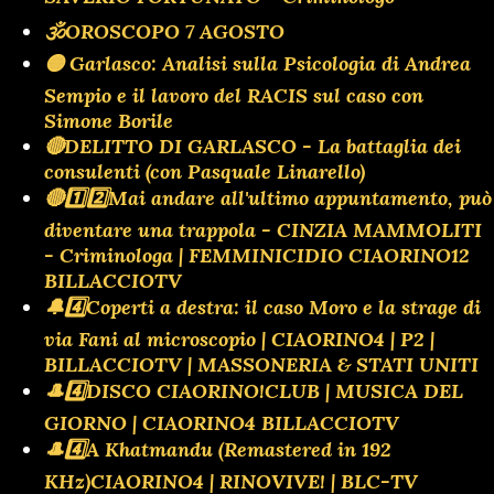
🕉OROSCOPO 7 AGOSTO
🟡 Garlasco: Analisi sulla Psicologia di Andrea
Sempio e il lavoro del RACIS sul caso con
Simone Borile
🔴DELITTO DI GARLASCO - La battaglia dei
consulenti (con Pasquale Linarello)
🔴1️⃣2️⃣Mai andare all'ultimo appuntamento, può
diventare una trappola - CINZIA MAMMOLITI
- Criminologa | FEMMINICIDIO CIAORINO12
BILLACCIOTV
🔔4️⃣Coperti a destra: il caso Moro e la strage di
via Fani al microscopio | CIAORINO4 | P2 |
BILLACCIOTV | MASSONERIA & STATI UNITI
🎩4️⃣DISCO CIAORINO!CLUB | MUSICA DEL
GIORNO | CIAORINO4 BILLACCIOTV
🎩4️⃣A Khatmandu (Remastered in 192
KHz)CIAORINO4 | RINOVIVE! | BLC-TV