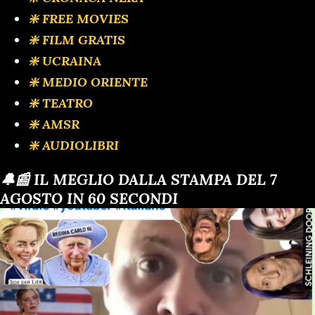
❇️ FREE MOVIES
❇️ FILM GRATIS
❇️ UCRAINA
❇️ MEDIO ORIENTE
❇️ TEATRO
❇️ AMSR
❇️ AUDIOLIBRI
🔔📰 IL MEGLIO DALLA STAMPA DEL 7
AGOSTO IN 60 SECONDI