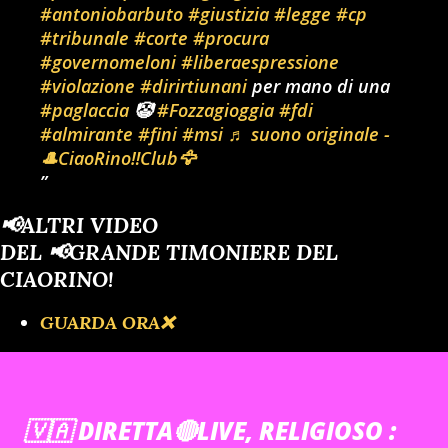
#antoniobarbuto
#giustizia
#legge
#cp
#tribunale
#corte
#procura
#governomeloni
#liberaespressione
#violazione
#dirirtiunani
per mano di una
#paglaccia
🤡
#Fozzagioggia
#fdi
#almirante
#fini
#msi
♬ suono originale -
🎩CiaoRino‼️Club🦅
📢ALTRI VIDEO
DEL 📢GRANDE TIMONIERE DEL
CIAORINO!
GUARDA ORA❌️
🇻🇦 DIRETTA🔴LIVE, RELIGIOSO :