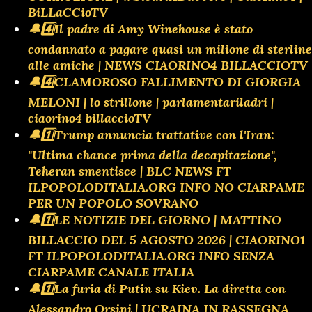
BiLLaCCioTV
🔔4️⃣Il padre di Amy Winehouse è stato
condannato a pagare quasi un milione di sterline
alle amiche | NEWS CIAORINO4 BILLACCIOTV
🔔4️⃣CLAMOROSO FALLIMENTO DI GIORGIA
MELONI | lo strillone | parlamentariladri |
ciaorino4 billaccioTV
🔔1️⃣Trump annuncia trattative con l'Iran:
"Ultima chance prima della decapitazione",
Teheran smentisce | BLC NEWS FT
ILPOPOLODITALIA.ORG INFO NO CIARPAME
PER UN POPOLO SOVRANO
🔔1️⃣LE NOTIZIE DEL GIORNO | MATTINO
BILLACCIO DEL 5 AGOSTO 2026 | CIAORINO1
FT ILPOPOLODITALIA.ORG INFO SENZA
CIARPAME CANALE ITALIA
🔔1️⃣La furia di Putin su Kiev. La diretta con
Alessandro Orsini | UCRAINA IN RASSEGNA