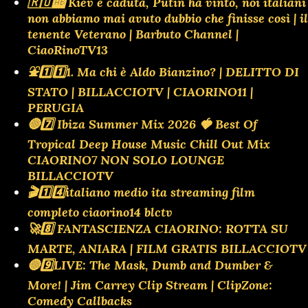
🇷🇺🆎 Kiev è caduta, Putin ha vinto, noi italiani
non abbiamo mai avuto dubbio che finisse così | il
tenente Veterano | Barbuto Channel |
CiaoRinoTV13
⛲️1️⃣1️⃣1. Ma chi è Aldo Bianzino? | DELITTO DI
STATO | BILLACCIOTV | CIAORINO11 |
PERUGIA
🔴7️⃣ Ibiza Summer Mix 2026 🍓 Best Of
Tropical Deep House Music Chill Out Mix
CIAORINO7 NON SOLO LOUNGE
BILLACCIOTV
🎬1️⃣4️⃣italiano medio ita streaming film
completo ciaorino14 blctv
🚀8️⃣ FANTASCIENZA CIAORINO: ROTTA SU
MARTE, ANIARA | FILM GRATIS BILLACCIOTV
🔴9️⃣LIVE: The Mask, Dumb and Dumber &
More! | Jim Carrey Clip Stream | ClipZone:
Comedy Callbacks