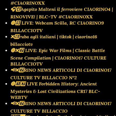
#CIAORINOXX
🎧4️⃣Agapito Malteni il ferroviere CIAORINO4 |
RINOVIVE! | BLC-TV #CIAORINOXX
🔴9️⃣ LIVE: Webcam Scilla, RC CIAORINO9
BILLACCIOTV
❌️6️⃣ruba agli italiani | tiktok | ciaorino16
billacciotv
🔴❌️7️⃣ LIVE: Epic War Films | Classic Battle
Scene Compilation | CIAORINO17 CULTURE
BILLACCIOTV
📢❌️7️⃣RINO NEWS ARTICOLI DI CIAORINO17
CULTURE TV BILLACCIO N°2
🔴1️⃣7️⃣ LIVE Forbidden History: Ancient
Mysteries & Lost Civilizations CR17 BLC-
WEBTV
📢❌️7️⃣RINO NEWS ARTICOLI DI CIAORINO17
CULTURE TV BILLACCIO