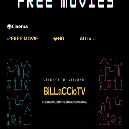
🌍Cinema
✅️FREE MOVIE
💎HD
Altro…