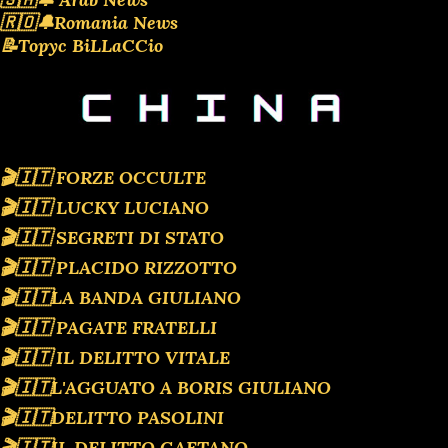
🇷🇴🔔Romania News
📝Topyc BiLLaCCio
🎬🇮🇹 FORZE OCCULTE
🎬🇮🇹 LUCKY LUCIANO
🎬🇮🇹 SEGRETI DI STATO
🎬🇮🇹 PLACIDO RIZZOTTO
🎬🇮🇹LA BANDA GIULIANO
🎬🇮🇹 PAGATE FRATELLI
🎬🇮🇹 IL DELITTO VITALE
🎬🇮🇹L'AGGUATO A BORIS GIULIANO
🎬🇮🇹DELITTO PASOLINI
🎬🇮🇹IL DELITTO GAETANO