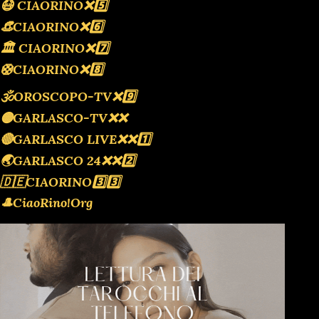
😷 CIAORINO❌️5️⃣
👒CIAORINO❌️6️⃣
🏛 CIAORINO❌️7️⃣
🛟CIAORINO❌️8️⃣
🕉OROSCOPO-TV❌️9️⃣
🟡GARLASCO-TV❌️❌️
🔴GARLASCO LIVE❌️❌️1️⃣
🌏GARLASCO 24❌️❌️2️⃣
🇩🇪CIAORINO3️⃣3️⃣
🎩CiaoRino!Org