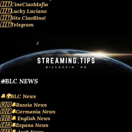
🇮🇹CineCiaoMafia
🇮🇹Lucky Luciano
🇮🇹Sito CiaoRino!
🇮🇹Telegram
❇️BLC NEWS
🔔🌍BLC News
🇷🇺🔔Russia News
🇩🇪🔔Germania News
🇬🇧🔔 English News
🇪🇦🔔Espana News
🇸🇦🔔 Arab News