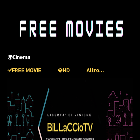
🌍Cinema
✅️FREE MOVIE
💎HD
Altro…