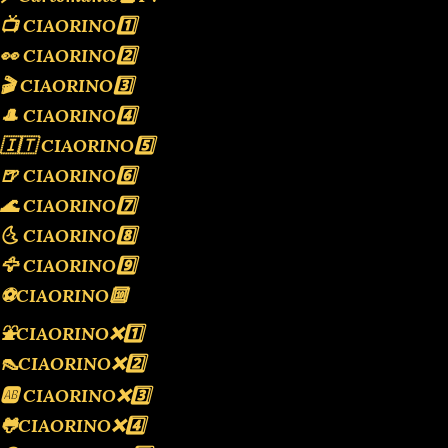
📺 CIAORINO1️⃣
👀 CIAORINO2️⃣
🎬 CIAORINO3️⃣
🎩 CIAORINO4️⃣
🇮🇹 CIAORINO5️⃣
🍺 CIAORINO6️⃣
🌊 CIAORINO7️⃣
🌜 CIAORINO8️⃣
🦅 CIAORINO9️⃣
⚽️CIAORINO🔟
⛲️CIAORINO❌️1️⃣
👠CIAORINO❌️2️⃣
🆎 CIAORINO❌️3️⃣
🐸CIAORINO❌️4️⃣