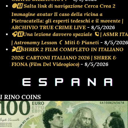
🔴1️⃣ Salta link di navigazione Cerca Crea 2
Immagine avatar Il caso della ricina a
Pietracatella: gli esperti tedeschi e il movente |
ARCHIVIO TRUE CRIME LIVE
- 8/5/2026
🎧1️⃣Una lezione davvero spaziale 🪐 | ASMR ITA
| Astronomy Lesson ☾ Miti & Pianeti
- 8/5/2026
🎬1️⃣SHREK 2 FILM COMPLETO IN ITALIANO
2026: CARTONI ITALIANO 2026 | SHREK &
FIONA (Film Del Videogioco)
- 8/5/2026
I RINO COINS