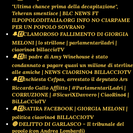
"Ultima chance prima della decapitazione",
Teheran smentisce | BLC NEWS FT
ILPOPOLODITALIA.ORG INFO NO CIARPAME
PER UN POPOLO SOVRANO
🔔4️⃣CLAMOROSO FALLIMENTO DI GIORGIA
MELONI | lo strillone | parlamentariladri |
ciaorino4 billaccioTV
🔔4️⃣Il padre di Amy Winehouse è stato
condannato a pagare quasi un milione di sterline
alle amiche | NEWS CIAORINO4 BILLACCIOTV
🔔4️⃣Inchiesta Cefpas, arrestato il deputato Ars
Riccardo Gallo Afflitto | #ParlamentariLadri |
CORRUZIONE | #SicuriXDavvero | CiaoRino4 |
BiLLaCCioTV
🔔4️⃣SATIRA FACEBOOK | GIORGIA MELONI |
politica ciaorino4 BILLACCIOTV
🔴 DELITTO DI GARLASCO - Il tribunale del
popolo (con Andrea Lombardi)