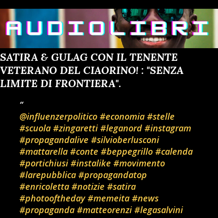
SATIRA & GULAG CON IL TENENTE
VETERANO DEL CIAORINO! : "SENZA
LIMITE DI FRONTIERA".
@influenzerpolitico
#economia
#stelle
#scuola
#zingaretti
#leganord
#instagram
#propagandalive
#silvioberlusconi
#mattarella
#conte
#beppegrillo
#calenda
#portichiusi
#instalike
#movimento
#larepubblica
#propagandatop
#enricoletta
#notizie
#satira
#photooftheday
#memeita
#news
#propaganda
#matteorenzi
#legasalvini