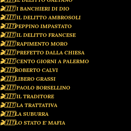
🎬🇮🇹 I BANCHIERI DI DIO
🎬🇮🇹 IL DELITTO AMBROSOLI
🎬🇮🇹PEPPINO IMPASTATO
🎬🇮🇹 IL DELITTO FRANCESE
🎬🇮🇹 RAPIMENTO MORO
🎬🇮🇹 PREFETTO DALLA CHIESA
🎬🇮🇹 CENTO GIORNI A PALERMO
🎬🇮🇹ROBERTO CALVI
🎬🇮🇹LIBERO GRASSI
🎬🇮🇹 PAOLO BORSELLINO
🎬🇮🇹 IL TRADITORE
🎬🇮🇹 LA TRATTATIVA
🎬🇮🇹LA SUBURRA
🎬🇮🇹LO STATO E' MAFIA