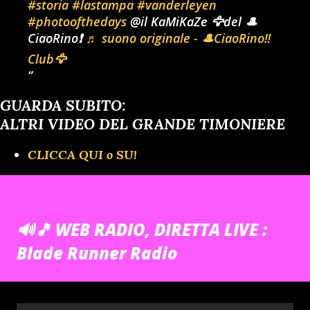
#storia
#lastampa
#vanderleyen
#photoofthedays
@il KaMiKaZe 🦅del 🎩
CiaoRino❗
♬ suono originale - 🎩CiaoRino‼️
Club🦅
GUARDA SUBITO:
ALTRI VIDEO DEL GRANDE TIMONIERE
CLICCA QUI o SU!
🔊🎵 WEB RADIO, DIRETTA LIVE :
Blade Runner Radio