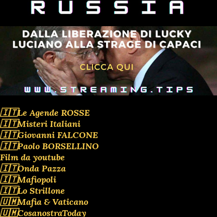
🇮🇹Le Agende ROSSE
🇮🇹Misteri Italiani
🇮🇹Giovanni FALCONE
🇮🇹Paolo BORSELLINO
Film da youtube
🇮🇹Onda Pazza
🇮🇹Mafiopoli
🇮🇹Lo Strillone
🇺🇲Mafia & Vaticano
🇺🇲CosanostraToday