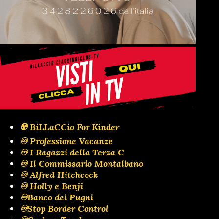
☢️ BiLLaCCio For Kinder
♾️ Professione Vacanze
♾️ I Ragazzi della Terza C
♾️ Il Commissario Montalbano
♾️ Alfred Hitchcock
♾️ Holly e Benji
♾️Banco dei Pugni
♾️Stop Border Control