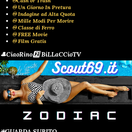
♾️Cash or Trash
♾️ Un Giorno In Pretura
♾️ Indagine ad Alta Quota
♾️ Mille Modi Per Morire
♾️ Classe di Ferro
♾️ FREE Movie
♾️ Film Gratis
🎩CiaoRino2️⃣ BiLLaCCioTV
❇️GUARDA SUBITO