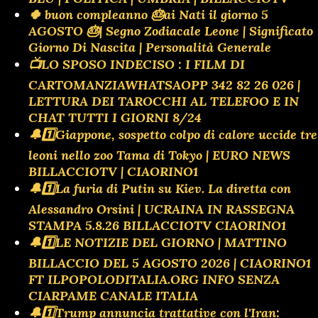
🍀 buon compleanno 🎂ai Nati il giorno 5
AGOSTO 🎂| Segno Zodiacale Leone | Significato
Giorno Di Nascita | Personalità Generale
📺LO SPOSO INDECISO : I FILM DI
CARTOMANZIAWHATSAOPP 342 82 26 026 |
LETTURA DEI TAROCCHI AL TELEFOO E IN
CHAT TUTTI I GIORNI 8/24
🔔1️⃣Giappone, sospetto colpo di calore uccide tre
leoni nello zoo Tama di Tokyo | EURO NEWS
BILLACCIOTV | CIAORINO1
🔔1️⃣La furia di Putin su Kiev. La diretta con
Alessandro Orsini | UCRAINA IN RASSEGNA
STAMPA 5.8.26 BILLACCIOTV CIAORINO1
🔔1️⃣LE NOTIZIE DEL GIORNO | MATTINO
BILLACCIO DEL 5 AGOSTO 2026 | CIAORINO1
FT ILPOPOLODITALIA.ORG INFO SENZA
CIARPAME CANALE ITALIA
🔔1️⃣Trump annuncia trattative con l'Iran: