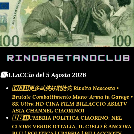
🅱️iLLaCCio del 5 Agosto 2026
🇨🇳1️⃣更多武侠好剧抢先 Rivolta Nascosta •
Brutale Combattimento Mano-Arma in Garage •
8K Ultra HD CINA FILM BILLACCIO ASIATV
ASIA CHANNEL CIAORINO1
🇮🇹1️⃣UMBRIA POLITICA CIAORINO: NEL
CUORE VERDE D'ITALIA, IL CIELO È ANCORA
BLU | POLITICA | UMBRIA | BILLACCIOTV