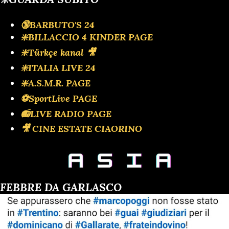
🔞BARBUTO'S 24
❇️BILLACCIO 4 KINDER PAGE
❇️Türkçe kanal 🎥
❇️ITALIA LIVE 24
❇️A.S.M.R. PAGE
⚽SportLive PAGE
📻LIVE RADIO PAGE
🎥 CINE ESTATE CIAORINO
FEBBRE DA GARLASCO