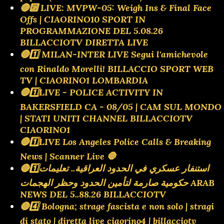
🔴🔟 LIVE: MVPW-05: Weigh Ins & Final Face
Offs | CIAORINO10 SPORT IN
PROGRAMMAZIONE DEL 5.08.26
BILLACCIOTV DIRETTA LIVE
🔴1️⃣ MILAN-INTER LIVE Segui l'amichevole
con Rinaldo Morelli! BILLACCIO SPORT WEB
TV | CIAORINO1 LOMBARDIA
🔴1️⃣LIVE - POLICE ACTIVITY IN
BAKERSFIELD CA - 08/05 | CAM SUL MONDO
| STATI UNITI CHANNEL BILLACCIOTV
CIAORINO1
🔴1️⃣LIVE Los Angeles Police Calls & Breaking
News | Scanner Live 🛑
🔴1️⃣استنفار عسكري في الحدود العراقية.. تعليمات
حكومية صارمة لتأمين الحدود وحظر الهجمات ARAB
NEWS DEL 5..88.26 BILLACCIOTV
🔴4️⃣ Bologna; strage fascista e non solo | stragi
di stato | diretta live ciaorino4 | billacciotv