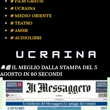
❇️ FILM GRATIS
❇️ UCRAINA
❇️ MEDIO ORIENTE
❇️ TEATRO
❇️ AMSR
❇️ AUDIOLIBRI
🔔📰 IL MEGLIO DALLA STAMPA DEL 5
AGOSTO IN 60 SECONDI