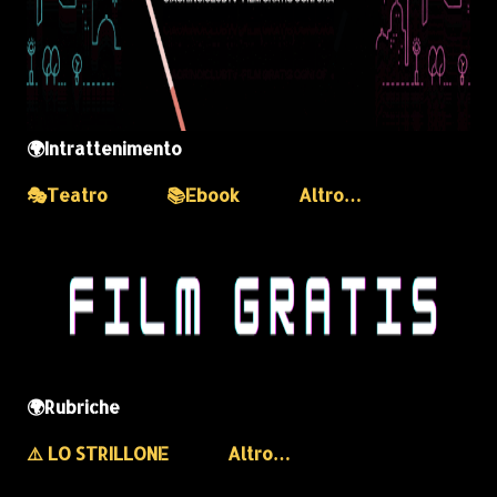
🌍Intrattenimento
🎭Teatro
📚Ebook
Altro…
🌍Rubriche
⚠️ LO STRILLONE
Altro…