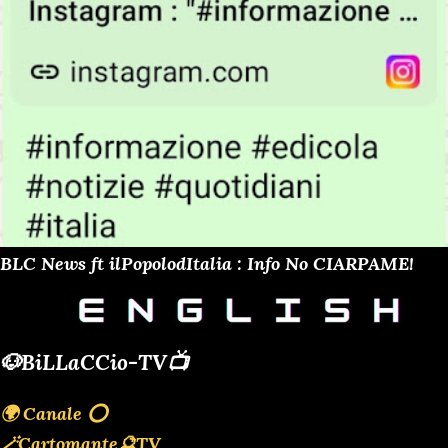
BLC News ft ilPopolodItalia : Info No CIARPAME!
🐶BiLLaCCio-TV📺
🌍 Canale ⭕️
🪄Cartomante🔮TV