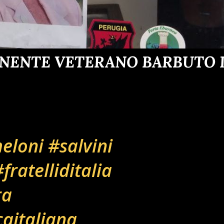
ENENTE VETERANO BARBUTO D
eloni
#salvini
fratelliditalia
ra
caitaliana