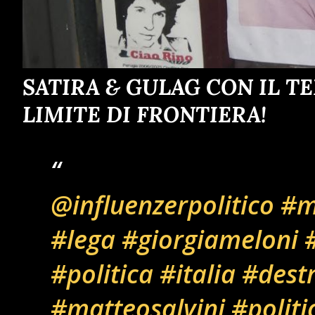
SATIRA & GULAG CON IL T
LIMITE DI FRONTIERA!
@influenzerpolitico
#m
#lega
#giorgiameloni
#
#politica
#italia
#dest
#matteosalvini
#politi