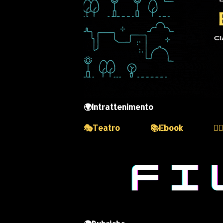
🌍Intrattenimento
🎭Teatro
📚Ebook
💆