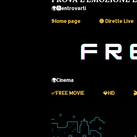
🌍🅱️entrovarti
❗️Home page
🔴 Dirette Live
🌍Cinema
✅️FREE MOVIE
💎HD
