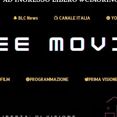
🔔 BLC News
📺 CANALE ITALIA
🔴 Y
FILM
🔴PROGRAMMAZIONE
📽️PRIMA VISION