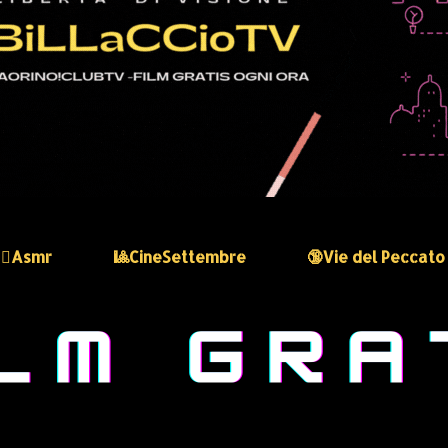
🏻‍♀️Asmr
🎱CineSettembre
🔞Vie del Peccato