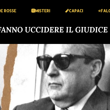
DE ROSSE
🅱️MISTERI
🧨CAPACI
⭐️FAL
 FANNO UCCIDERE IL GIUDICE