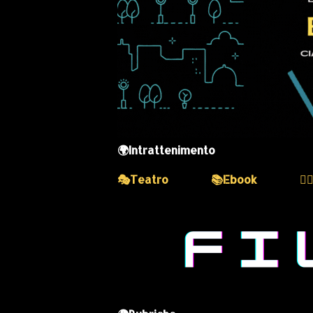
🌍Intrattenimento
🎭Teatro
📚Ebook
💆