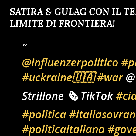
SATIRA & GULAG CON IL T
LIMITE DI FRONTIERA!
@influenzerpolitico
#p
#uckraine🇺🇦
#war
@
Strillone 🗞️ TikTok
#ci
#politica
#italiasovra
#politicaitaliana
#gov