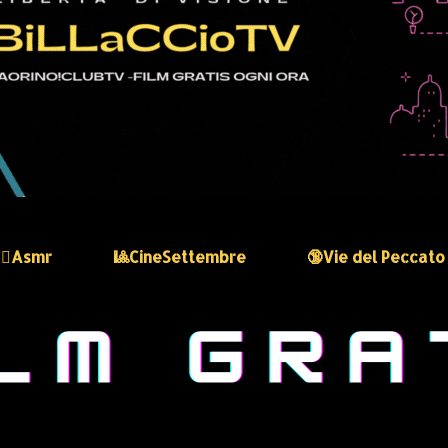
🏻‍♀️Asmr
🎱CineSettembre
🔞Vie del Peccato