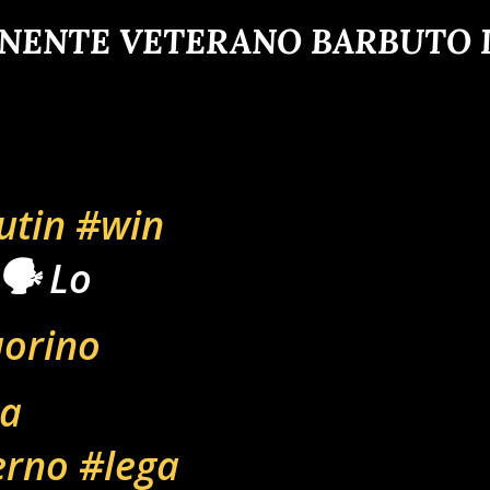
ENENTE VETERANO BARBUTO D
utin
#win
️ Lo
aorino
na
erno
#lega