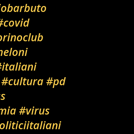
iobarbuto
#covid
orinoclub
eloni
italiani
#cultura
#pd
s
mia
#virus
liticiitaliani