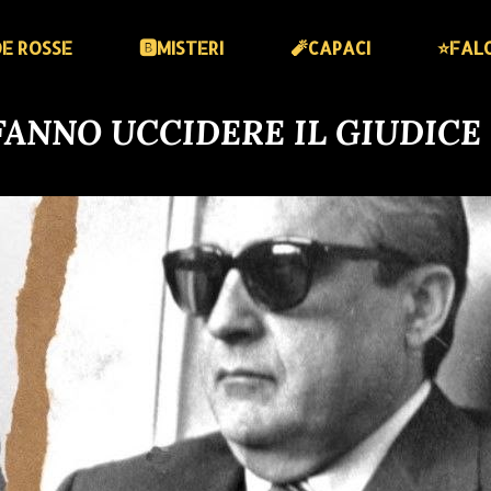
DE ROSSE
🅱️MISTERI
🧨CAPACI
⭐️FAL
 FANNO UCCIDERE IL GIUDICE