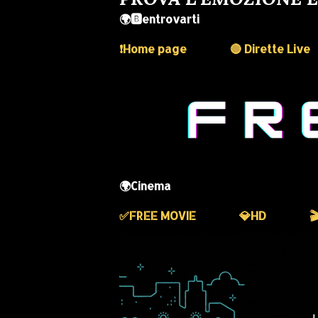
🌍🅱️entrovarti
❗️Home page
🔴 Dirette Live
🌍Cinema
✅️FREE MOVIE
💎HD
