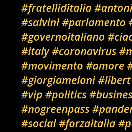
#fratelliditalia
#anton
#salvini
#parlamento
#governoitaliano
#cia
#italy
#coronavirus
#m
#movimento
#amore
#
#giorgiameloni
#libert
#vip
#politics
#busines
#nogreenpass
#pande
#social
#forzaitalia
#po