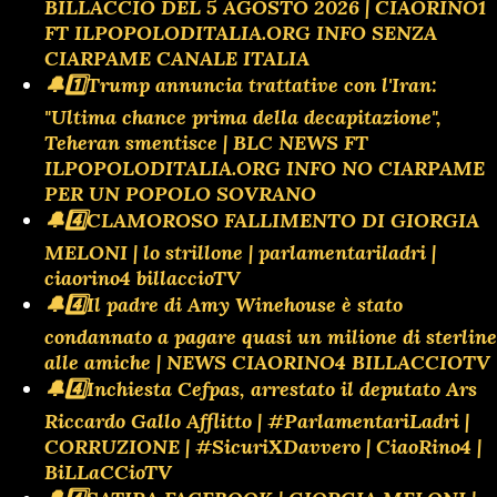
BILLACCIO DEL 5 AGOSTO 2026 | CIAORINO1
FT ILPOPOLODITALIA.ORG INFO SENZA
CIARPAME CANALE ITALIA
🔔1️⃣Trump annuncia trattative con l'Iran:
"Ultima chance prima della decapitazione",
Teheran smentisce | BLC NEWS FT
ILPOPOLODITALIA.ORG INFO NO CIARPAME
PER UN POPOLO SOVRANO
🔔4️⃣CLAMOROSO FALLIMENTO DI GIORGIA
MELONI | lo strillone | parlamentariladri |
ciaorino4 billaccioTV
🔔4️⃣Il padre di Amy Winehouse è stato
condannato a pagare quasi un milione di sterline
alle amiche | NEWS CIAORINO4 BILLACCIOTV
🔔4️⃣Inchiesta Cefpas, arrestato il deputato Ars
Riccardo Gallo Afflitto | #ParlamentariLadri |
CORRUZIONE | #SicuriXDavvero | CiaoRino4 |
BiLLaCCioTV