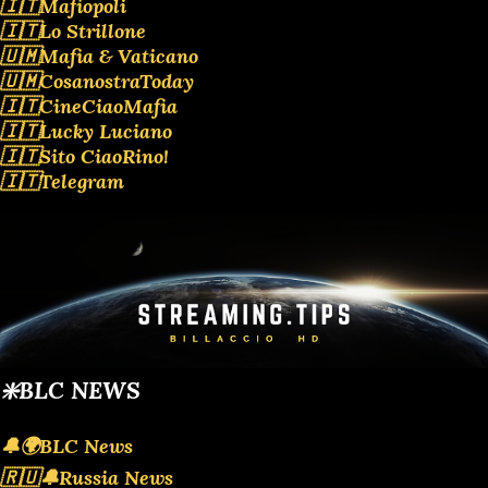
🇮🇹Mafiopoli
🇮🇹Lo Strillone
🇺🇲Mafia & Vaticano
🇺🇲CosanostraToday
🇮🇹CineCiaoMafia
🇮🇹Lucky Luciano
🇮🇹Sito CiaoRino!
🇮🇹Telegram
❇️BLC NEWS
🔔🌍BLC News
🇷🇺🔔Russia News