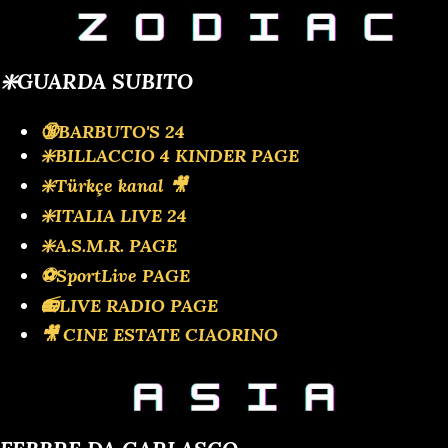
❇️GUARDA SUBITO
🔞BARBUTO'S 24
❇️BILLACCIO 4 KINDER PAGE
❇️Türkçe kanal 🎥
❇️ITALIA LIVE 24
❇️A.S.M.R. PAGE
⚽SportLive PAGE
📻LIVE RADIO PAGE
🎥 CINE ESTATE CIAORINO