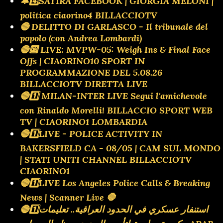
🔔4️⃣SATIRA FACEBOOK | GIORGIA MELONI |
politica ciaorino4 BILLACCIOTV
🔴 DELITTO DI GARLASCO - Il tribunale del
popolo (con Andrea Lombardi)
🔴🔟 LIVE: MVPW-05: Weigh Ins & Final Face
Offs | CIAORINO10 SPORT IN
PROGRAMMAZIONE DEL 5.08.26
BILLACCIOTV DIRETTA LIVE
🔴1️⃣ MILAN-INTER LIVE Segui l'amichevole
con Rinaldo Morelli! BILLACCIO SPORT WEB
TV | CIAORINO1 LOMBARDIA
🔴1️⃣LIVE - POLICE ACTIVITY IN
BAKERSFIELD CA - 08/05 | CAM SUL MONDO
| STATI UNITI CHANNEL BILLACCIOTV
CIAORINO1
🔴1️⃣LIVE Los Angeles Police Calls & Breaking
News | Scanner Live 🛑
🔴1️⃣استنفار عسكري في الحدود العراقية.. تعليمات