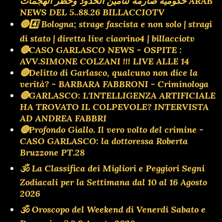
حكومية صارمة لتأمين الحدود وحظر الهجمات ARAB
NEWS DEL 5..88.26 BILLACCIOTV
🔴4️⃣ Bologna; strage fascista e non solo | stragi
di stato | diretta live ciaorino4 | billacciotv
🔴CASO GARLASCO NEWS - OSPITE :
AVV.SIMONE COLZANI !!! LIVE ALLE 14
🔴Delitto di Garlasco, qualcuno non dice la
verità? - BARBARA FABBRONI - Criminologa
🔴GARLASCO: L'INTELLIGENZA ARTIFICIALE
HA TROVATO IL COLPEVOLE? INTERVISTA
AD ANDREA FABBRI
🔴Profondo Giallo. Il vero volto del crimine -
CASO GARLASCO: la dottoressa Roberta
Bruzzone PT.28
🕉 La Classifica dei Migliori e Peggiori Segni
Zodiacali per la Settimana dal 10 al 16 Agosto
2026
🕉 Oroscopo del Weekend di Venerdì Sabato e