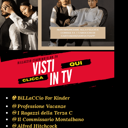
☢️ BiLLaCCio For Kinder
♾️ Professione Vacanze
♾️ I Ragazzi della Terza C
♾️ Il Commissario Montalbano
♾️ Alfred Hitchcock