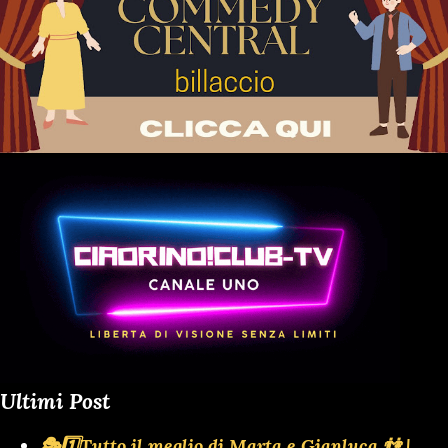
Ultimi Post
🎭1️⃣Tutto il meglio di Marta e Gianluca 👫 |