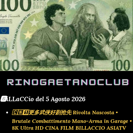
🅱️iLLaCCio del 5 Agosto 2026
🇨🇳1️⃣更多武侠好剧抢先 Rivolta Nascosta •
Brutale Combattimento Mano-Arma in Garage •
8K Ultra HD CINA FILM BILLACCIO ASIATV