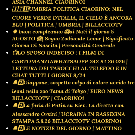
ASIA CHANNEL CIAORINO1
🇮🇹1️⃣UMBRIA POLITICA CIAORINO: NEL
CUORE VERDE D'ITALIA, IL CIELO È ANCORA
BLU | POLITICA | UMBRIA | BILLACCIOTV
🍀 buon compleanno 🎂ai Nati il giorno 5
AGOSTO 🎂| Segno Zodiacale Leone | Significato
Giorno Di Nascita | Personalità Generale
📺LO SPOSO INDECISO : I FILM DI
CARTOMANZIAWHATSAOPP 342 82 26 026 |
LETTURA DEI TAROCCHI AL TELEFOO E IN
CHAT TUTTI I GIORNI 8/24
🔔1️⃣Giappone, sospetto colpo di calore uccide tre
leoni nello zoo Tama di Tokyo | EURO NEWS
BILLACCIOTV | CIAORINO1
🔔1️⃣La furia di Putin su Kiev. La diretta con
Alessandro Orsini | UCRAINA IN RASSEGNA
STAMPA 5.8.26 BILLACCIOTV CIAORINO1
🔔1️⃣LE NOTIZIE DEL GIORNO | MATTINO