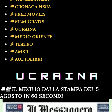
❇️ CRONACA NERA
❇️ FREE MOVIES
❇️ FILM GRATIS
❇️ UCRAINA
❇️ MEDIO ORIENTE
❇️ TEATRO
❇️ AMSR
❇️ AUDIOLIBRI
🔔📰 IL MEGLIO DALLA STAMPA DEL 5
AGOSTO IN 60 SECONDI