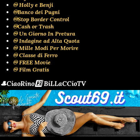
♾️ Holly e Benji
♾️Banco dei Pugni
♾️Stop Border Control
♾️Cash or Trash
♾️ Un Giorno In Pretura
♾️ Indagine ad Alta Quota
♾️ Mille Modi Per Morire
♾️ Classe di Ferro
♾️ FREE Movie
♾️ Film Gratis
🎩CiaoRino2️⃣ BiLLaCCioTV