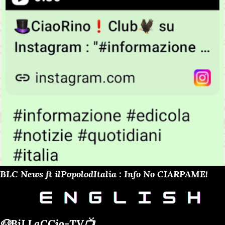
BLC News ft ilPopolodItalia : Info No CIARPAME!
🐶BiLLaCCio-TV📺