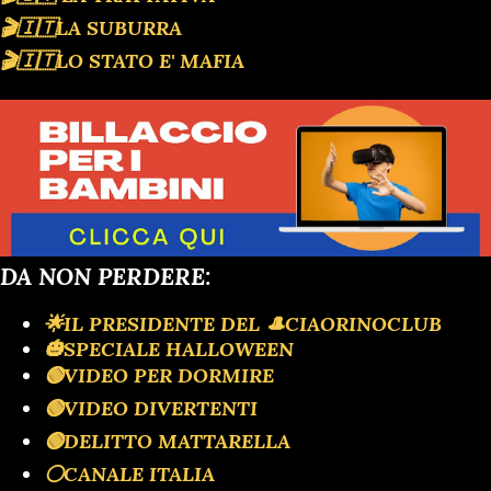
🎬🇮🇹LA SUBURRA
🎬🇮🇹LO STATO E' MAFIA
DA NON PERDERE:
🌟IL PRESIDENTE DEL 🎩CIAORINOCLUB
🎃SPECIALE HALLOWEEN
🟢VIDEO PER DORMIRE
🟢VIDEO DIVERTENTI
🟢DELITTO MATTARELLA
⚪️CANALE ITALIA