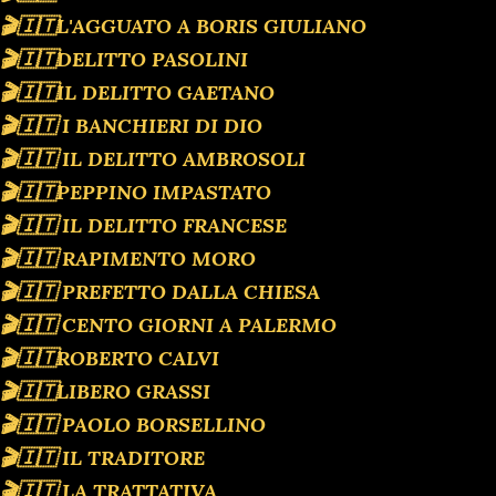
🎬🇮🇹L'AGGUATO A BORIS GIULIANO
🎬🇮🇹DELITTO PASOLINI
🎬🇮🇹IL DELITTO GAETANO
🎬🇮🇹 I BANCHIERI DI DIO
🎬🇮🇹 IL DELITTO AMBROSOLI
🎬🇮🇹PEPPINO IMPASTATO
🎬🇮🇹 IL DELITTO FRANCESE
🎬🇮🇹 RAPIMENTO MORO
🎬🇮🇹 PREFETTO DALLA CHIESA
🎬🇮🇹 CENTO GIORNI A PALERMO
🎬🇮🇹ROBERTO CALVI
🎬🇮🇹LIBERO GRASSI
🎬🇮🇹 PAOLO BORSELLINO
🎬🇮🇹 IL TRADITORE
🎬🇮🇹 LA TRATTATIVA