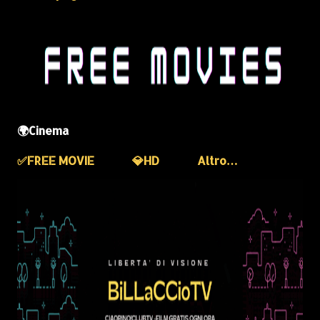
🌍Cinema
✅️FREE MOVIE
💎HD
Altro…