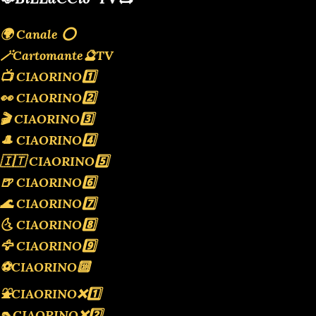
🌍 Canale ⭕️
🪄Cartomante🔮TV
📺 CIAORINO1️⃣
👀 CIAORINO2️⃣
🎬 CIAORINO3️⃣
🎩 CIAORINO4️⃣
🇮🇹 CIAORINO5️⃣
🍺 CIAORINO6️⃣
🌊 CIAORINO7️⃣
🌜 CIAORINO8️⃣
🦅 CIAORINO9️⃣
⚽️CIAORINO🔟
⛲️CIAORINO❌️1️⃣
👠CIAORINO❌️2️⃣