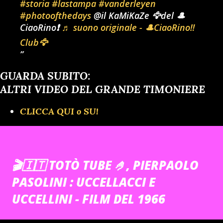
#storia
#lastampa
#vanderleyen
#photoofthedays
@il KaMiKaZe 🦅del 🎩
CiaoRino❗
♬ suono originale - 🎩CiaoRino‼️
Club🦅
GUARDA SUBITO:
ALTRI VIDEO DEL GRANDE TIMONIERE
CLICCA QUI o SU!
🎬🇮🇹 TOTÒ TUBE 🤌, PIERPAOLO
PASOLINI : UCCELLACCI E
UCCELLINI - FILM DEL 1966