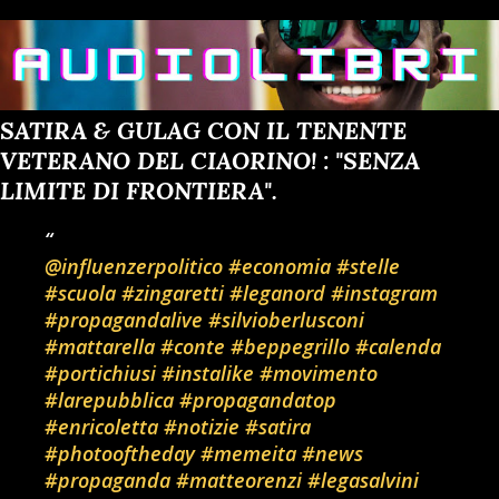
SATIRA & GULAG CON IL TENENTE
VETERANO DEL CIAORINO! : "SENZA
LIMITE DI FRONTIERA".
@influenzerpolitico
#economia
#stelle
#scuola
#zingaretti
#leganord
#instagram
#propagandalive
#silvioberlusconi
#mattarella
#conte
#beppegrillo
#calenda
#portichiusi
#instalike
#movimento
#larepubblica
#propagandatop
#enricoletta
#notizie
#satira
#photooftheday
#memeita
#news
#propaganda
#matteorenzi
#legasalvini