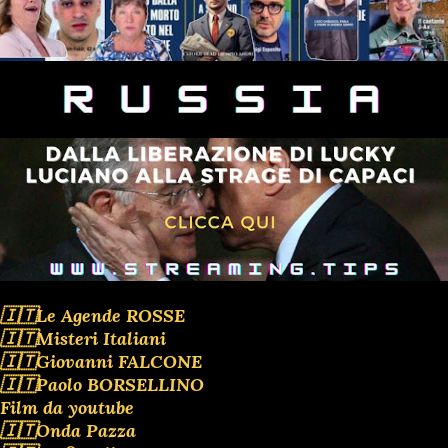
🇮🇹Le Agende ROSSE
🇮🇹Misteri Italiani
🇮🇹Giovanni FALCONE
🇮🇹Paolo BORSELLINO
Film da youtube
🇮🇹Onda Pazza