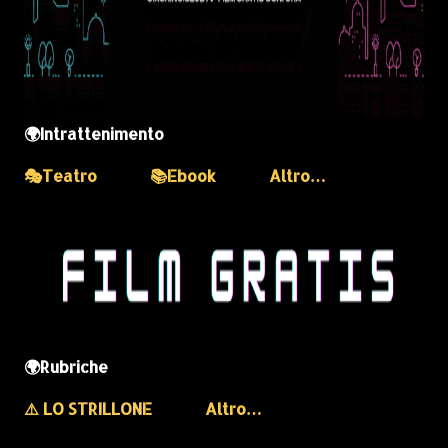
🌍Intrattenimento
🎭Teatro
📚Ebook
Altro…
🌍Rubriche
⚠️ LO STRILLONE
Altro…