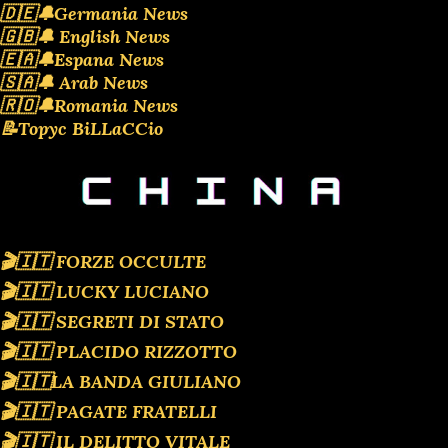
🇩🇪🔔Germania News
🇬🇧🔔 English News
🇪🇦🔔Espana News
🇸🇦🔔 Arab News
🇷🇴🔔Romania News
📝Topyc BiLLaCCio
🎬🇮🇹 FORZE OCCULTE
🎬🇮🇹 LUCKY LUCIANO
🎬🇮🇹 SEGRETI DI STATO
🎬🇮🇹 PLACIDO RIZZOTTO
🎬🇮🇹LA BANDA GIULIANO
🎬🇮🇹 PAGATE FRATELLI
🎬🇮🇹 IL DELITTO VITALE