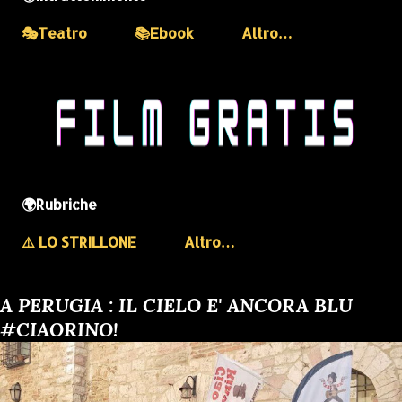
🎭Teatro
📚Ebook
Altro…
🌍Rubriche
⚠️ LO STRILLONE
Altro…
A PERUGIA : IL CIELO E' ANCORA BLU
#CIAORINO!