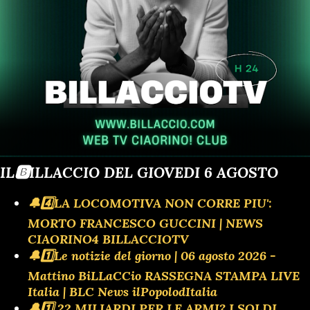
IL🅱️ILLACCIO DEL GIOVEDI 6 AGOSTO
🔔4️⃣LA LOCOMOTIVA NON CORRE PIU':
MORTO FRANCESCO GUCCINI | NEWS
CIAORINO4 BILLACCIOTV
🔔1️⃣Le notizie del giorno | 06 agosto 2026 -
Mattino BiLLaCCio RASSEGNA STAMPA LIVE
Italia | BLC News ilPopolodItalia
🔔1️⃣ 22 MILIARDI PER LE ARMI? I SOLDI