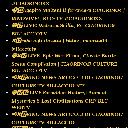
#CIAORINOXX
🎧4️⃣Agapito Malteni il ferroviere CIAORINO4 |
RINOVIVE! | BLC-TV #CIAORINOXX
🔴9️⃣ LIVE: Webcam Scilla, RC CIAORINO9
BILLACCIOTV
❌️6️⃣ruba agli italiani | tiktok | ciaorino16
billacciotv
🔴❌️7️⃣ LIVE: Epic War Films | Classic Battle
Scene Compilation | CIAORINO17 CULTURE
BILLACCIOTV
📢❌️7️⃣RINO NEWS ARTICOLI DI CIAORINO17
CULTURE TV BILLACCIO N°2
🔴1️⃣7️⃣ LIVE Forbidden History: Ancient
Mysteries & Lost Civilizations CR17 BLC-
WEBTV
📢❌️7️⃣RINO NEWS ARTICOLI DI CIAORINO17
CULTURE TV BILLACCIO