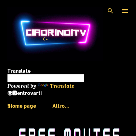
Passa ai contenuti principali
Translate
Powered by
Translate
🌍🅱️entrovarti
❗️Home page
Altro…