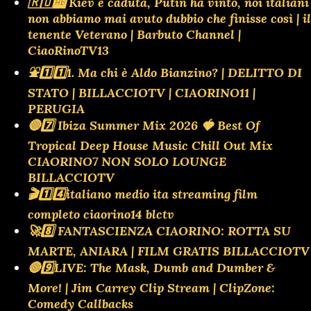
🇷🇺🆎 Kiev è caduta, Putin ha vinto, noi italiani
non abbiamo mai avuto dubbio che finisse così | il
tenente Veterano | Barbuto Channel |
CiaoRinoTV13
⛲️1️⃣1️⃣1. Ma chi è Aldo Bianzino? | DELITTO DI
STATO | BILLACCIOTV | CIAORINO11 |
PERUGIA
🔴7️⃣ Ibiza Summer Mix 2026 🍓 Best Of
Tropical Deep House Music Chill Out Mix
CIAORINO7 NON SOLO LOUNGE
BILLACCIOTV
🎬1️⃣4️⃣italiano medio ita streaming film
completo ciaorino14 blctv
🚀8️⃣ FANTASCIENZA CIAORINO: ROTTA SU
MARTE, ANIARA | FILM GRATIS BILLACCIOTV
🔴9️⃣LIVE: The Mask, Dumb and Dumber &
More! | Jim Carrey Clip Stream | ClipZone:
Comedy Callbacks