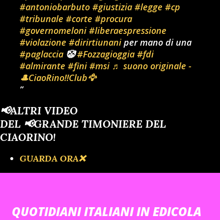
#antoniobarbuto
#giustizia
#legge
#cp
#tribunale
#corte
#procura
#governomeloni
#liberaespressione
#violazione
#dirirtiunani
per mano di una
#paglaccia
🤡
#Fozzagioggia
#fdi
#almirante
#fini
#msi
♬ suono originale -
🎩CiaoRino‼️Club🦅
📢ALTRI VIDEO
DEL 📢GRANDE TIMONIERE DEL
CIAORINO!
GUARDA ORA❌️
QUOTIDIANI ITALIANI IN EDICOLA