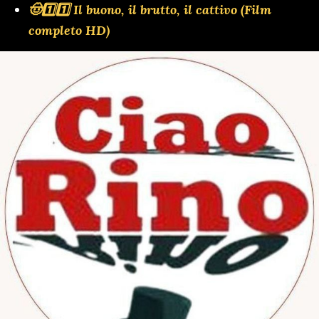
🤠1️⃣1️⃣ Il buono, il brutto, il cattivo (Film
completo HD)