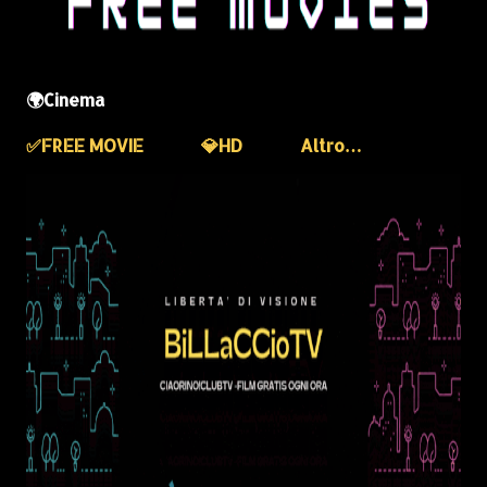
🌍Cinema
✅️FREE MOVIE
💎HD
Altro…