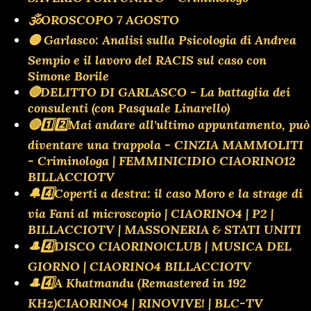
🕉OROSCOPO 7 AGOSTO
🟡 Garlasco: Analisi sulla Psicologia di Andrea
Sempio e il lavoro del RACIS sul caso con
Simone Borile
🔴DELITTO DI GARLASCO - La battaglia dei
consulenti (con Pasquale Linarello)
🔴1️⃣2️⃣Mai andare all'ultimo appuntamento, può
diventare una trappola - CINZIA MAMMOLITI
- Criminologa | FEMMINICIDIO CIAORINO12
BILLACCIOTV
🔔4️⃣Coperti a destra: il caso Moro e la strage di
via Fani al microscopio | CIAORINO4 | P2 |
BILLACCIOTV | MASSONERIA & STATI UNITI
🎩4️⃣DISCO CIAORINO!CLUB | MUSICA DEL
GIORNO | CIAORINO4 BILLACCIOTV
🎩4️⃣A Khatmandu (Remastered in 192
KHz)CIAORINO4 | RINOVIVE! | BLC-TV