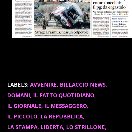
LABELS:
AVVENIRE
BILLACCIO NEWS
DOMANI
IL FATTO QUOTIDIANO
IL GIORNALE
IL MESSAGGERO
IL PICCOLO
LA REPUBBLICA
LA STAMPA
LIBERTA
LO STRILLONE