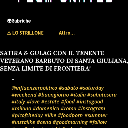
🌍Rubriche
⚠️ LO STRILLONE
Altro…
SATIRA & GULAG CON IL TENENTE
VETERANO BARBUTO DI SANTA GIULIANA,
SENZA LIMITE DI FRONTIERA!
@influenzerpolitico
#sabato
#saturday
#weekend
#buongiorno
#italia
#sabatosera
#italy
#love
#estate
#food
#instagood
#milano
#domenica
#roma
#instagram
#picoftheday
#like
#foodporn
#summer
#instalike
#cena
#goodmorning
#follow