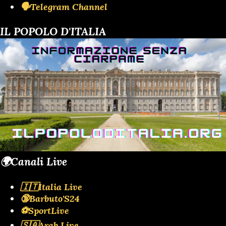
🗣️Telegram Channel
IL POPOLO D'ITALIA
🌍Canali Live
🇮🇹Italia Live
🔞Barbuto'S24
⚽SportLive
🇸🇦Arab Live