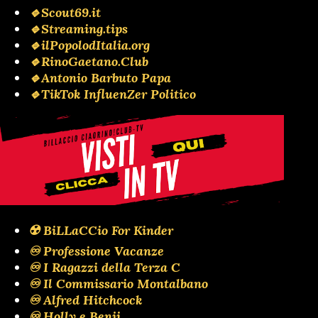
🔹Scout69.it
🔹Streaming.tips
🔹ilPopolodItalia.org
🔹RinoGaetano.Club
🔹Antonio Barbuto Papa
🔹TikTok InfluenZer Politico
☢️ BiLLaCCio For Kinder
♾️ Professione Vacanze
♾️ I Ragazzi della Terza C
♾️ Il Commissario Montalbano
♾️ Alfred Hitchcock
♾️ Holly e Benji