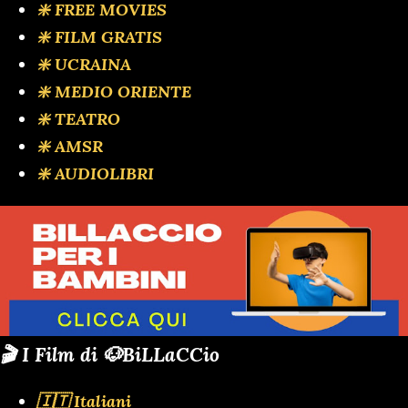
❇️ FREE MOVIES
❇️ FILM GRATIS
❇️ UCRAINA
❇️ MEDIO ORIENTE
❇️ TEATRO
❇️ AMSR
❇️ AUDIOLIBRI
🎬 I Film di 🐶BiLLaCCio
🇮🇹 Italiani