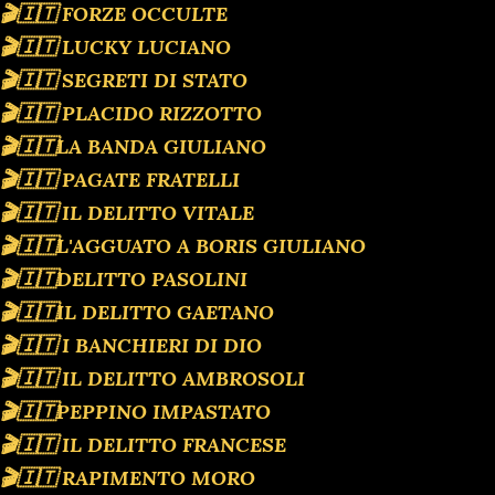
🎬🇮🇹 FORZE OCCULTE
🎬🇮🇹 LUCKY LUCIANO
🎬🇮🇹 SEGRETI DI STATO
🎬🇮🇹 PLACIDO RIZZOTTO
🎬🇮🇹LA BANDA GIULIANO
🎬🇮🇹 PAGATE FRATELLI
🎬🇮🇹 IL DELITTO VITALE
🎬🇮🇹L'AGGUATO A BORIS GIULIANO
🎬🇮🇹DELITTO PASOLINI
🎬🇮🇹IL DELITTO GAETANO
🎬🇮🇹 I BANCHIERI DI DIO
🎬🇮🇹 IL DELITTO AMBROSOLI
🎬🇮🇹PEPPINO IMPASTATO
🎬🇮🇹 IL DELITTO FRANCESE
🎬🇮🇹 RAPIMENTO MORO