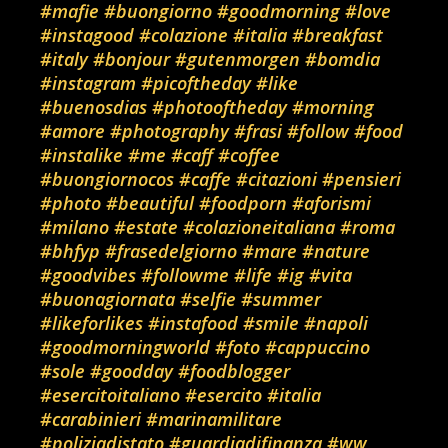
#mafie
#buongiorno
#goodmorning
#love
#instagood
#colazione
#italia
#breakfast
#italy
#bonjour
#gutenmorgen
#bomdia
#instagram
#picoftheday
#like
#buenosdias
#photooftheday
#morning
#amore
#photography
#frasi
#follow
#food
#instalike
#me
#caff
#coffee
#buongiornocos
#caffe
#citazioni
#pensieri
#photo
#beautiful
#foodporn
#aforismi
#milano
#estate
#colazioneitaliana
#roma
#bhfyp
#frasedelgiorno
#mare
#nature
#goodvibes
#followme
#life
#ig
#vita
#buonagiornata
#selfie
#summer
#likeforlikes
#instafood
#smile
#napoli
#goodmorningworld
#foto
#cappuccino
#sole
#goodday
#foodblogger
#esercitoitaliano
#esercito
#italia
#carabinieri
#marinamilitare
#poliziadistato
#guardiadifinanza
#ww