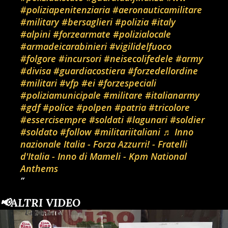
#poliziapenitenziaria
#aeronauticamilitare
#military
#bersaglieri
#polizia
#italy
#alpini
#forzearmate
#polizialocale
#armadeicarabinieri
#vigilidelfuoco
#folgore
#incursori
#neisecolifedele
#army
#divisa
#guardiacostiera
#forzedellordine
#militari
#vfp
#ei
#forzespeciali
#poliziamunicipale
#militare
#italianarmy
#gdf
#police
#polpen
#patria
#tricolore
#essercisempre
#soldati
#lagunari
#soldier
#soldato
#follow
#militariitaliani
♬ Inno
nazionale Italia - Forza Azzurri! - Fratelli
d'Italia - Inno di Mameli - Kpm National
Anthems
📢ALTRI VIDEO