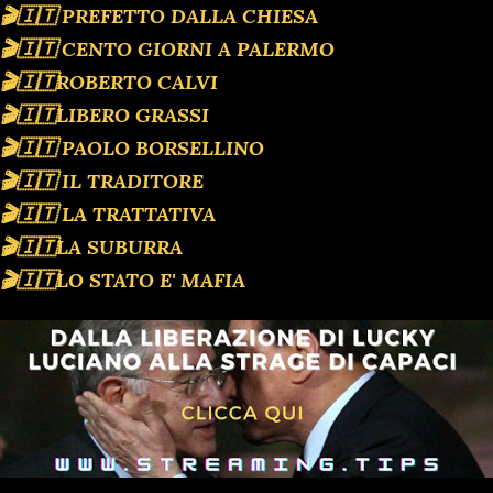
🎬🇮🇹 PREFETTO DALLA CHIESA
🎬🇮🇹 CENTO GIORNI A PALERMO
🎬🇮🇹ROBERTO CALVI
🎬🇮🇹LIBERO GRASSI
🎬🇮🇹 PAOLO BORSELLINO
🎬🇮🇹 IL TRADITORE
🎬🇮🇹 LA TRATTATIVA
🎬🇮🇹LA SUBURRA
🎬🇮🇹LO STATO E' MAFIA