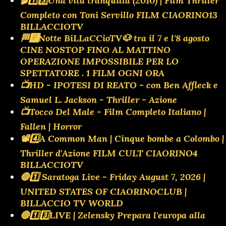
🎬1️⃣3️⃣Una vita tranquilla (2010) | Film Thriller
Completo con Toni Servillo FILM CIAORINO13
BILLACCIOTV
🏁🅿️Notte BiLLaCCioTV🐶 tra il 7 e l'8 agosto
CINE NOSTOP FINO AL MATTINO
OPERAZIONE IMPOSSIBILE PER LO
SPETTATORE . 1 FILM OGNI ORA
📺HD - IPOTESI DI REATO - con Ben Affleck e
Samuel L. Jackson - Thriller - Azione
📺Tocco Del Male - Film Completo Italiano |
Fallen | Horror
📽️4️⃣A Common Man | Cinque bombe a Colombo |
Thriller d'Azione FILM CULT CIAORINO4
BILLACCIOTV
🔴1️⃣ Saratoga Live - Friday August 7, 2026 |
UNITED STATES OF CIAORINOCLUB |
BILLACCIO TV WORLD
🔴1️⃣3️⃣LIVE | Zelensky Prepara l'europa alla