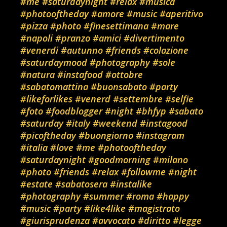
#me
#saturdaynight
#relax
#musica
#photooftheday
#amore
#music
#aperitivo
#pizza
#photo
#finesettimana
#mare
#napoli
#pranzo
#amici
#divertimento
#venerdi
#autunno
#friends
#colazione
#saturdaymood
#photography
#sole
#natura
#instafood
#ottobre
#sabatomattina
#buonsabato
#party
#likeforlikes
#venerd
#settembre
#selfie
#foto
#foodblogger
#night
#bhfyp
#sabato
#saturday
#italy
#weekend
#instagood
#picoftheday
#buongiorno
#instagram
#italia
#love
#me
#photooftheday
#saturdaynight
#goodmorning
#milano
#photo
#friends
#relax
#followme
#night
#estate
#sabatosera
#instalike
#photography
#summer
#roma
#happy
#music
#party
#like4like
#magistrato
#giurisprudenza
#avvocato
#diritto
#legge