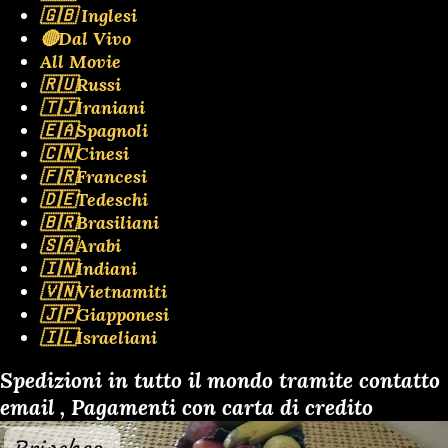
🇬🇧 Inglesi
🔴Dal Vivo
All Movie
🇷🇺Russi
🇹🇯Iraniani
🇪🇦Spagnoli
🇨🇳Cinesi
🇫🇷Francesi
🇩🇪Tedeschi
🇧🇷Brasiliani
🇸🇦Arabi
🇮🇳Indiani
🇻🇳Vietnamiti
🇯🇵Giapponesi
🇮🇱Israeliani
Spedizioni in tutto il mondo tramite contatto
email , Pagamenti con carta di credito