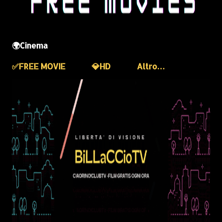
🌍Cinema
✅️FREE MOVIE
💎HD
Altro…