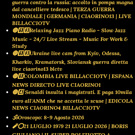
guerra contro la russia: accolto in pompa magna
dal cancelliere tedesco | TERZA GUERRA
MONDIALE | GERMANIA | CIAORINO13 | LIVE
BILLACCIOTV
🔴1️⃣3️⃣Relaxing Jazz Piano Radio - Slow Jazz
Music - 24/7 Live Stream - Music For Work &
Study
🔴1️⃣3️⃣Ukraine live cam from Kyiv, Odessa,
Kharkiv, Kramatorsk, Sloviansk guerra diretta
live ciaorino13 blctv
🔴1️⃣COLOMBIA LIVE BILLACCIOTV | ESPANA
NEWS DIRECTO LIVE CIAORINO1
🔴4️⃣ Senaldi insulta i magistrati. E paga 10mila
euro all'ANM che ne accetta le scuse | EDICOLA
NEWS CIAORINO4 BILLACCIOTV
🕉Oroscopo: 8-9 Agosto 2026
🧨⭕️21 LUGLIO 1979 21 LUGLIO 2026 | BORIS
GIULIANO | IL SUPER POLIZIOTTO A