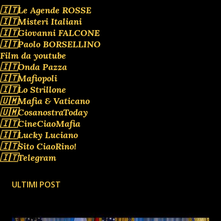
🇮🇹Le Agende ROSSE
🇮🇹Misteri Italiani
🇮🇹Giovanni FALCONE
🇮🇹Paolo BORSELLINO
Film da youtube
🇮🇹Onda Pazza
🇮🇹Mafiopoli
🇮🇹Lo Strillone
🇺🇲Mafia & Vaticano
🇺🇲CosanostraToday
🇮🇹CineCiaoMafia
🇮🇹Lucky Luciano
🇮🇹Sito CiaoRino!
🇮🇹Telegram
ULTIMI POST