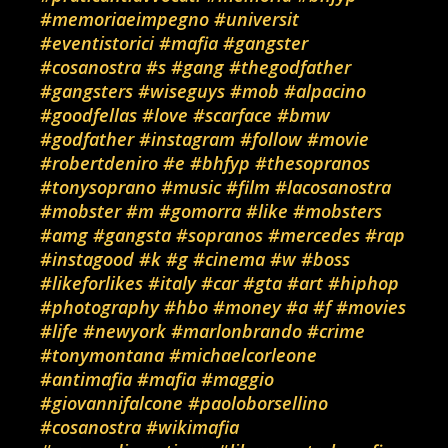
#memoriaeimpegno
#universit
#eventistorici
#mafia
#gangster
#cosanostra
#s
#gang
#thegodfather
#gangsters
#wiseguys
#mob
#alpacino
#goodfellas
#love
#scarface
#bmw
#godfather
#instagram
#follow
#movie
#robertdeniro
#e
#bhfyp
#thesopranos
#tonysoprano
#music
#film
#lacosanostra
#mobster
#m
#gomorra
#like
#mobsters
#amg
#gangsta
#sopranos
#mercedes
#rap
#instagood
#k
#g
#cinema
#w
#boss
#likeforlikes
#italy
#car
#gta
#art
#hiphop
#photography
#hbo
#money
#a
#f
#movies
#life
#newyork
#marlonbrando
#crime
#tonymontana
#michaelcorleone
#antimafia
#mafia
#maggio
#giovannifalcone
#paoloborsellino
#cosanostra
#wikimafia