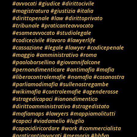
#avvocati
#giudice
#dirittocivile
#magistratura
#giustizia
#italia
#dirittopenale
#law
#dirittoprivato
#tribunale
#praticanteavvocato
#esameavvocato
#studiolegale
#codicecivile
#lavoro
#lawyerlife
#cassazione
#legale
#lawyer
#codicepenale
#maggio
#amministrativo
#roma
#paoloborsellino
#giovannifalcone
#pernondimenticare
#antimafia
#mafia
#liberacontrolemafie
#nomafia
#cosanostra
#parliamodimafia
#sullenostregambe
#wikimafia
#controlemafie
#agenderosse
#stragedicapaci
#ionondimentico
#dirittoamministrativo
#stragedistato
#mafiamaps
#lawyers
#mappiamolitutti
#capaci
#viadamelio
#luglio
#capacidiricordare
#work
#commercialista
#praticantiavvocati
#memoria
#bhfyp