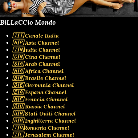
BiLLaCCio Mondo
🇮🇹 Canale Italia
🇳🇵 Asia Channel
🇮🇳India Channel
🇨🇳 Cina Channel
🇸🇦 Arab Channel
🇲🇦 Africa Channel
🇧🇷 Brasile Channel
🇩🇪 Germania Channel
🇪🇦 Espana Channel
🇲🇫 Francia Channel
🇷🇺 Russia Channel
🇺🇲 Stati Uniti Channel
🇬🇧 Inghilterra Channel
🇹🇩Romania Channel
🇮🇱 Jerusalem Channel