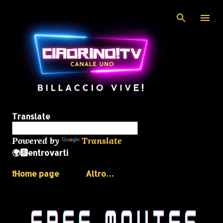
Passa ai contenuti principali
Translate
Powered by
Translate
🌍🅱️entrovarti
❗️Home page
Altro…