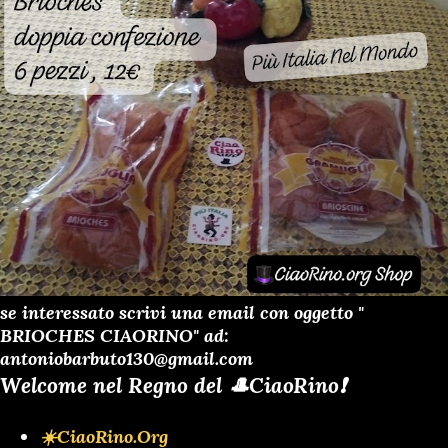
se interessato scrivi una email con oggetto "
BRIOCHES CIAORINO" ad:
antoniobarbuto130@gmail.com
Welcome nel Regno del 🎩CiaoRino❗️
☀️CiaoRino.Org