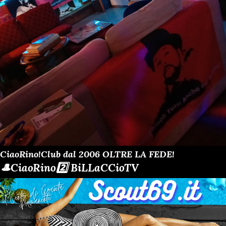
CiaoRino!Club dal 2006 OLTRE LA FEDE!
🎩CiaoRino2️⃣ BiLLaCCioTV