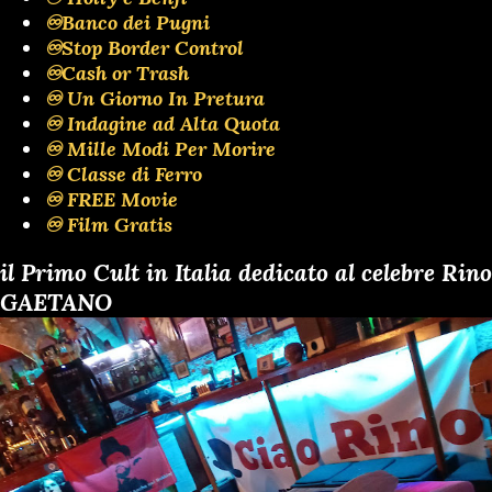
♾️Banco dei Pugni
♾️Stop Border Control
♾️Cash or Trash
♾️ Un Giorno In Pretura
♾️ Indagine ad Alta Quota
♾️ Mille Modi Per Morire
♾️ Classe di Ferro
♾️ FREE Movie
♾️ Film Gratis
il Primo Cult in Italia dedicato al celebre Rino
GAETANO