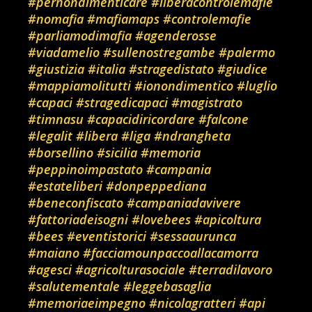
#pernondimenticare
#liberacontrolemafie
#nomafia
#mafiamaps
#controlemafie
#parliamodimafia
#agenderosse
#viadamelio
#sullenostregambe
#palermo
#giustizia
#italia
#stragedistato
#giudice
#mappiamolitutti
#ionondimentico
#luglio
#capaci
#stragedicapaci
#magistrato
#timnasu
#capacidiricordare
#falcone
#legalit
#libera
#liga
#ndrangheta
#borsellino
#sicilia
#memoria
#peppinoimpastato
#campania
#estateliberi
#donpeppediana
#beneconfiscato
#campaniadavivere
#fattoriadeisogni
#lovebees
#apicoltura
#bees
#eventistorici
#sessaaurunca
#maiano
#facciamounpaccoallacamorra
#agesci
#agricolturasociale
#terradilavoro
#salutementale
#leggebasaglia
#memoriaeimpegno
#nicolagratteri
#api