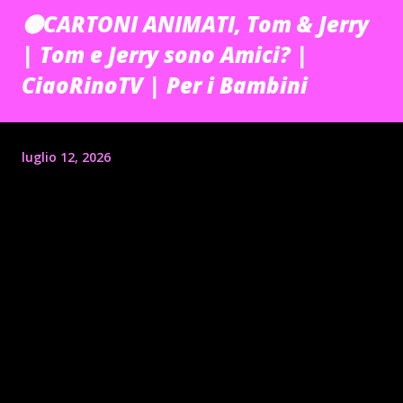
🟡CARTONI ANIMATI, Tom & Jerry
| Tom e Jerry sono Amici? |
CiaoRinoTV | Per i Bambini
luglio 12, 2026