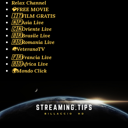
Relax Channel
💎FREE MOVIE
🇮🇹FILM GRATIS
🇳🇵Asia Live
🇨🇳Oriente Live
🇧🇷Brasile Live
🇷🇴Romania Live
🪖VeteranoTV
🇫🇷Francia Live
🇧🇴Africa Live
🌍Mondo Click