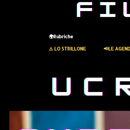
🌍Rubriche
⚠️ LO STRILLONE
📢LE AGEN