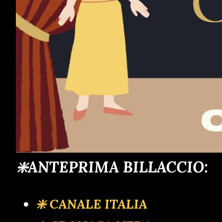
❇️ANTEPRIMA BILLACCIO:
❇️ CANALE ITALIA