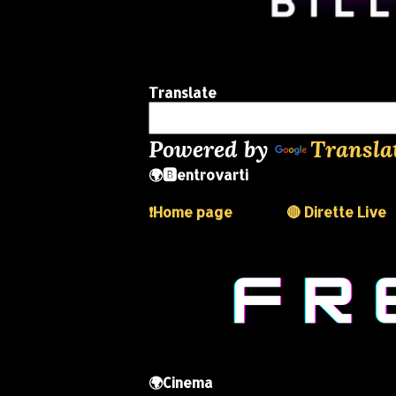
Translate
Powered by
Transla
🌍🅱️entrovarti
❗️Home page
🔴 Dirette Live
🌍Cinema