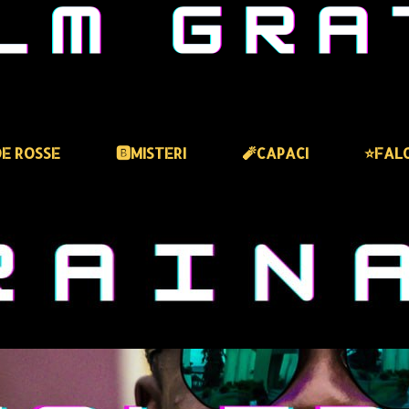
DE ROSSE
🅱️MISTERI
🧨CAPACI
⭐️FAL