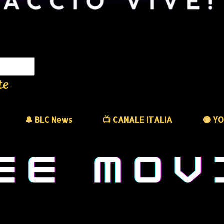
te
🔔 BLC News
📺 CANALE ITALIA
🔴 Y