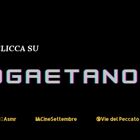
LICCA SU
🏻‍♀️Asmr
🎱CineSettembre
🔞Vie del Peccato