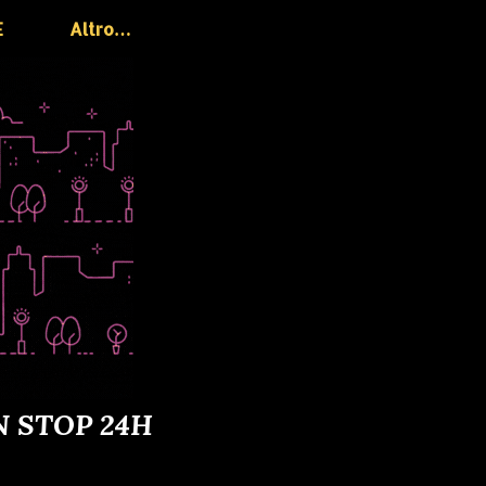
E
Altro…
N STOP 24H