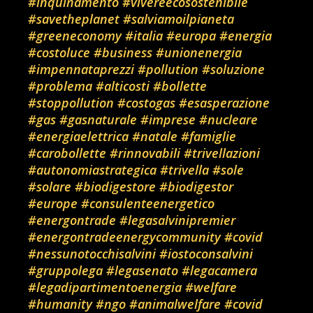
#inquinamento
#vivereecosostenibile
#savetheplanet
#salviamoilpianeta
#greeneconomy
#italia
#europa
#energia
#costoluce
#business
#unionenergia
#impennataprezzi
#pollution
#soluzione
#problema
#alticosti
#bollette
#stoppollution
#costogas
#esasperazione
#gas
#gasnaturale
#imprese
#nucleare
#energiaelettrica
#natale
#famiglie
#carobollette
#rinnovabili
#trivellazioni
#autonomiastrategica
#trivella
#sole
#solare
#biodigestore
#biodigestor
#europe
#consulenteenergetico
#energontrade
#legasalvinipremier
#energontradeenergycommunity
#covid
#nessunotocchisalvini
#iostoconsalvini
#gruppolega
#legasenato
#legacamera
#legadipartimentoenergia
#welfare
#humanity
#ngo
#animalwelfare
#covid