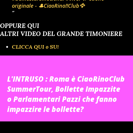
originale - 🎩CiaoRino‼️Club🦅
OPPURE QUI
ALTRI VIDEO DEL GRANDE TIMONIERE
CLICCA QUI o SU!
L'INTRUSO : Roma è CiaoRinoClub
SummerTour, Bollette Impazzite
o Parlamentari Pazzi che fanno
impazzire le bollette?