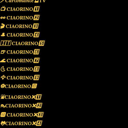
🪄Cartomante🔮TV
📺 CIAORINO1️⃣
👀 CIAORINO2️⃣
🎬 CIAORINO3️⃣
🎩 CIAORINO4️⃣
🇮🇹 CIAORINO5️⃣
🍺 CIAORINO6️⃣
🌊 CIAORINO7️⃣
🌜 CIAORINO8️⃣
🦅 CIAORINO9️⃣
⚽️CIAORINO🔟
⛲️CIAORINO❌️1️⃣
👠CIAORINO❌️2️⃣
🆎 CIAORINO❌️3️⃣
🐸CIAORINO❌️4️⃣