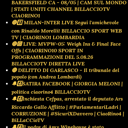
BAKERSFIELD CA - 08/05 | CAM SUL MONDO
| STATI UNITI CHANNEL BILLACCIOTV
CIAORINO1
🔴1️⃣ MILAN-INTER LIVE Segui l'amichevole
con Rinaldo Morelli! BILLACCIO SPORT WEB
TV | CIAORINO1 LOMBARDIA
🔴🔟 LIVE: MVPW-05: Weigh Ins & Final Face
Offs | CIAORINO10 SPORT IN
PROGRAMMAZIONE DEL 5.08.26
BILLACCIOTV DIRETTA LIVE
🔴 DELITTO DI GARLASCO - Il tribunale del
popolo (con Andrea Lombardi)
🔔4️⃣SATIRA FACEBOOK | GIORGIA MELONI |
politica ciaorino4 BILLACCIOTV
🔔4️⃣Inchiesta Cefpas, arrestato il deputato Ars
Riccardo Gallo Afflitto | #ParlamentariLadri |
CORRUZIONE | #SicuriXDavvero | CiaoRino4 |
BiLLaCCioTV
🔔4️⃣Il padre di Amy Winehouse è stato