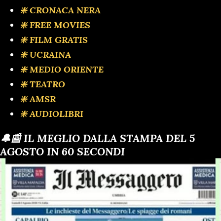
❇️ CRONACA NERA
❇️ FREE MOVIES
❇️ FILM GRATIS
❇️ UCRAINA
❇️ MEDIO ORIENTE
❇️ TEATRO
❇️ AMSR
❇️ AUDIOLIBRI
🔔📰 IL MEGLIO DALLA STAMPA DEL 5
AGOSTO IN 60 SECONDI