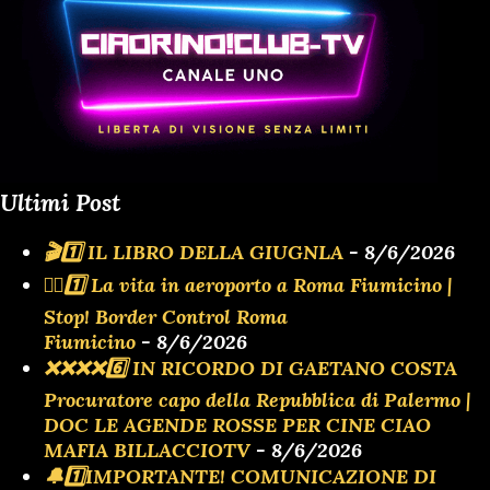
Ultimi Post
🎬1️⃣ IL LIBRO DELLA GIUGNLA
- 8/6/2026
👮‍♂️1️⃣ La vita in aeroporto a Roma Fiumicino |
Stop! Border Control Roma
Fiumicino
- 8/6/2026
❌️❌️❌️❌️6️⃣ IN RICORDO DI GAETANO COSTA
Procuratore capo della Repubblica di Palermo |
DOC LE AGENDE ROSSE PER CINE CIAO
MAFIA BILLACCIOTV
- 8/6/2026
🔔1️⃣IMPORTANTE! COMUNICAZIONE DI