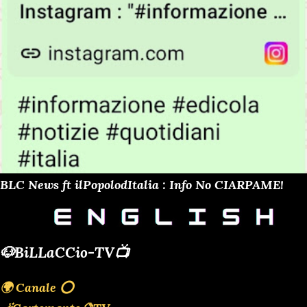
BLC News ft ilPopolodItalia : Info No CIARPAME!
🐶BiLLaCCio-TV📺
🌍 Canale ⭕️