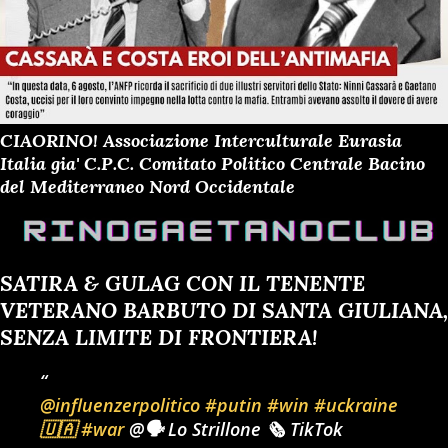
CIAORINO! Associazione Interculturale Eurasia
Italia gia' C.P.C. Comitato Politico Centrale Bacino
del Mediterraneo Nord Occidentale
SATIRA & GULAG CON IL TENENTE
VETERANO BARBUTO DI SANTA GIULIANA,
SENZA LIMITE DI FRONTIERA!
@influenzerpolitico
#putin
#win
#uckraine
🇺🇦
#war
@🗣️ Lo Strillone 🗞️ TikTok