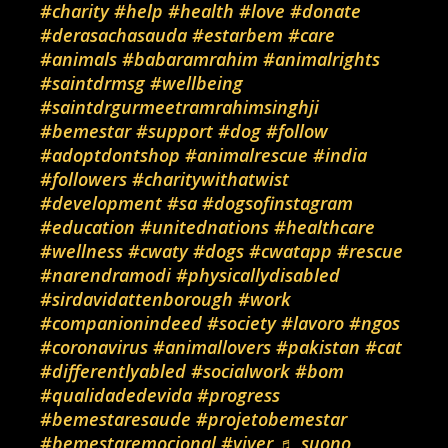
#charity
#help
#health
#love
#donate
#derasachasauda
#estarbem
#care
#animals
#babaramrahim
#animalrights
#saintdrmsg
#wellbeing
#saintdrgurmeetramrahimsinghji
#bemestar
#support
#dog
#follow
#adoptdontshop
#animalrescue
#india
#followers
#charitywithatwist
#development
#sa
#dogsofinstagram
#education
#unitednations
#healthcare
#wellness
#cwaty
#dogs
#cwatapp
#rescue
#narendramodi
#physicallydisabled
#sirdavidattenborough
#work
#companionindeed
#society
#lavoro
#ngos
#coronavirus
#animallovers
#pakistan
#cat
#differentlyabled
#socialwork
#bom
#qualidadedevida
#progress
#bemestaresaude
#projetobemestar
#bemestaremocional
#viver
♬ suono