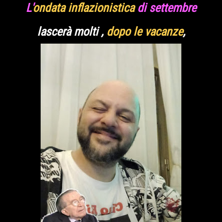
L'
ondata inflazionistica
di settembre
lascerà molti ,
dopo le vacanze
,