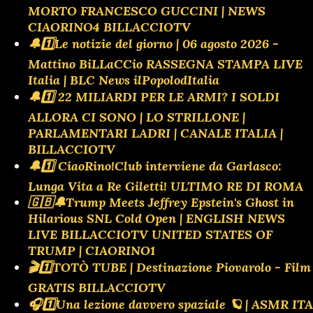
MORTO FRANCESCO GUCCINI | NEWS
CIAORINO4 BILLACCIOTV
🔔1️⃣Le notizie del giorno | 06 agosto 2026 -
Mattino BiLLaCCio RASSEGNA STAMPA LIVE
Italia | BLC News ilPopolodItalia
🔔1️⃣ 22 MILIARDI PER LE ARMI? I SOLDI
ALLORA CI SONO | LO STRILLONE |
PARLAMENTARI LADRI | CANALE ITALIA |
BILLACCIOTV
🔔1️⃣ CiaoRino!Club interviene da Garlasco:
Lunga Vita a Re Giletti! ULTIMO RE DI ROMA
🇬🇧🔔Trump Meets Jeffrey Epstein's Ghost in
Hilarious SNL Cold Open | ENGLISH NEWS
LIVE BILLACCIOTV UNITED STATES OF
TRUMP | CIAORINO1
🎬1️⃣TOTÒ TUBE | Destinazione Piovarolo - Film
GRATIS BILLACCIOTV
🎧1️⃣Una lezione davvero spaziale 🪐 | ASMR ITA