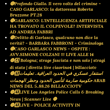
🔴Profondo Giallo. Il vero volto del crimine -
CASO GARLASCO: la dottoressa Roberta
Bruzzone PT.28
🔴GARLASCO: L'INTELLIGENZA ARTIFICIALE
HA TROVATO IL COLPEVOLE? INTERVISTA
AD ANDREA FABBRI
🔴Delitto di Garlasco, qualcuno non dice la
verità? - BARBARA FABBRONI - Criminologa
🔴CASO GARLASCO NEWS - OSPITE :
AVV.SIMONE COLZANI !!! LIVE ALLE 14
🔴4️⃣ Bologna; strage fascista e non solo | stragi
di stato | diretta live ciaorino4 | billacciotv
🔴1️⃣استنفار عسكري في الحدود العراقية.. تعليمات
حكومية صارمة لتأمين الحدود وحظر الهجمات ARAB
NEWS DEL 5..88.26 BILLACCIOTV
🔴1️⃣LIVE Los Angeles Police Calls & Breaking
News | Scanner Live 🛑
🔴1️⃣LIVE - POLICE ACTIVITY IN