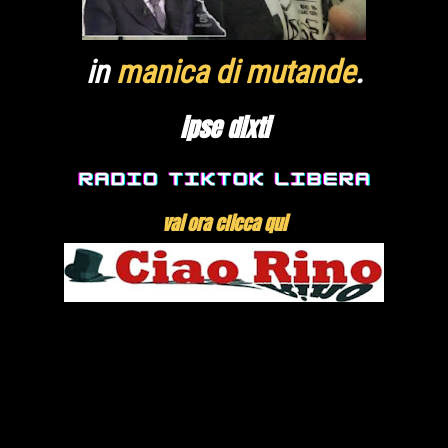
in
manica di mutande
.
ipse dixti
vai ora clicca qui