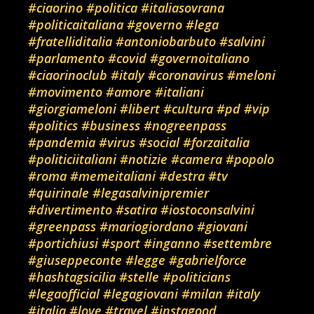
#ciaorino
#politica
#italiasovrana
#politicaitaliana
#governo
#lega
#fratelliditalia
#antoniobarbuto
#salvini
#parlamento
#covid
#governoitaliano
#ciaorinoclub
#italy
#coronavirus
#meloni
#movimento
#amore
#italiani
#giorgiameloni
#libert
#cultura
#pd
#vip
#politics
#business
#nogreenpass
#pandemia
#virus
#social
#forzaitalia
#politiciitaliani
#notizie
#camera
#popolo
#roma
#memeitaliani
#destra
#tv
#quirinale
#legasalvinipremier
#divertimento
#satira
#iostoconsalvini
#greenpass
#mariogiordano
#giovani
#portichiusi
#sport
#inganno
#settembre
#giuseppeconte
#legge
#gabrielforce
#hashtagsicilia
#stelle
#politicians
#legaofficial
#legagiovani
#milan
#italy
#italia
#love
#travel
#instagood