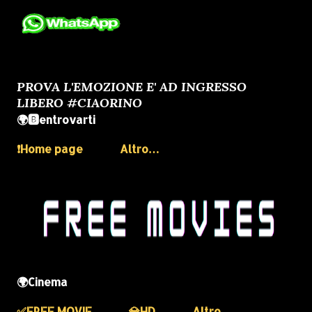
PROVA L'EMOZIONE E' AD INGRESSO
LIBERO #CIAORINO
🌍🅱️entrovarti
❗️Home page
Altro…
🌍Cinema
✅️FREE MOVIE
💎HD
Altro…