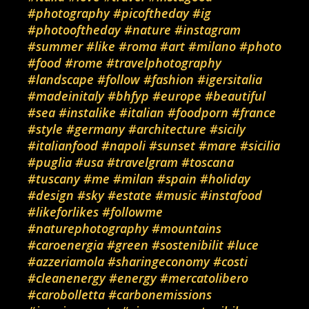
#photography
#picoftheday
#ig
#photooftheday
#nature
#instagram
#summer
#like
#roma
#art
#milano
#photo
#food
#rome
#travelphotography
#landscape
#follow
#fashion
#igersitalia
#madeinitaly
#bhfyp
#europe
#beautiful
#sea
#instalike
#italian
#foodporn
#france
#style
#germany
#architecture
#sicily
#italianfood
#napoli
#sunset
#mare
#sicilia
#puglia
#usa
#travelgram
#toscana
#tuscany
#me
#milan
#spain
#holiday
#design
#sky
#estate
#music
#instafood
#likeforlikes
#followme
#naturephotography
#mountains
#caroenergia
#green
#sostenibilit
#luce
#azzeriamola
#sharingeconomy
#costi
#cleanenergy
#energy
#mercatolibero
#carobolletta
#carbonemissions