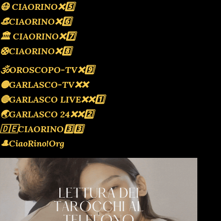
😷 CIAORINO❌️5️⃣
👒CIAORINO❌️6️⃣
🏛 CIAORINO❌️7️⃣
🛟CIAORINO❌️8️⃣
🕉OROSCOPO-TV❌️9️⃣
🟡GARLASCO-TV❌️❌️
🔴GARLASCO LIVE❌️❌️1️⃣
🌏GARLASCO 24❌️❌️2️⃣
🇩🇪CIAORINO3️⃣3️⃣
🎩CiaoRino!Org