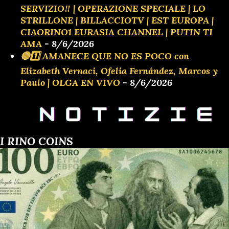
SERVIZIO‼️ | OPERAZIONE SPECIALE | LO
STRILLONE | BILLACCIOTV | EST EUROPA |
CIAORINO1 EURASIA CHANNEL | PUTIN TI
AMA
- 8/6/2026
🔴1️⃣ AMANECE QUE NO ES POCO con
Elizabeth Vernaci, Ofelia Fernández, Marcos y
Paulo | OLGA EN VIVO
- 8/6/2026
I RINO COINS