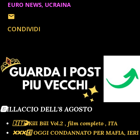
EURO NEWS
UCRAINA
CONDIVIDI
🅱️ILLACCIO DELL'8 AGOSTO
🇮🇹🎬Kill Bill Vol.2 , film completo , ITA
❌️❌️❌️4️⃣ OGGI CONDANNATO PER MAFIA, IERI