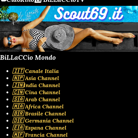
BiLLaCCio Mondo
🇮🇹 Canale Italia
🇳🇵 Asia Channel
🇮🇳India Channel
🇨🇳 Cina Channel
🇸🇦 Arab Channel
🇲🇦 Africa Channel
🇧🇷 Brasile Channel
🇩🇪 Germania Channel
🇪🇦 Espana Channel
🇲🇫 Francia Channel