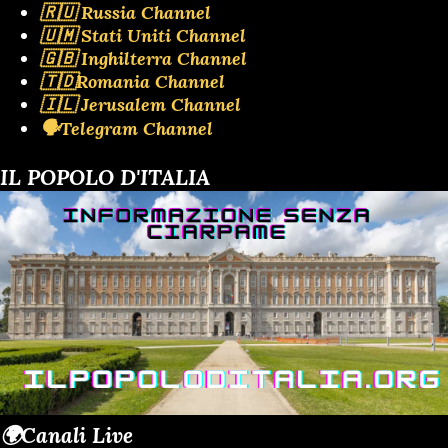
🇷🇺 Russia Channel
🇺🇲 Stati Uniti Channel
🇬🇧 Inghilterra Channel
🇹🇩Romania Channel
🇮🇱 Jerusalem Channel
🗣️Telegram Channel
IL POPOLO D'ITALIA
🌍Canali Live