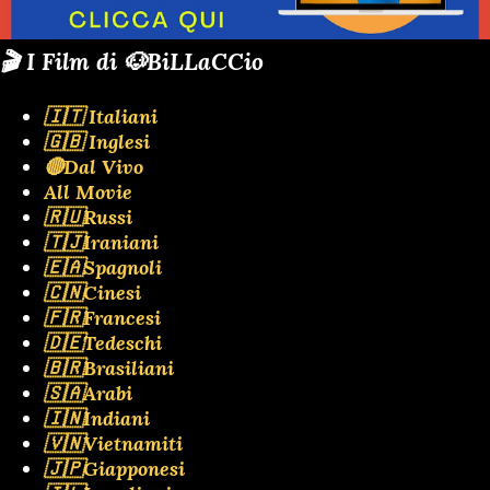
🎬 I Film di 🐶BiLLaCCio
🇮🇹 Italiani
🇬🇧 Inglesi
🔴Dal Vivo
All Movie
🇷🇺Russi
🇹🇯Iraniani
🇪🇦Spagnoli
🇨🇳Cinesi
🇫🇷Francesi
🇩🇪Tedeschi
🇧🇷Brasiliani
🇸🇦Arabi
🇮🇳Indiani
🇻🇳Vietnamiti
🇯🇵Giapponesi