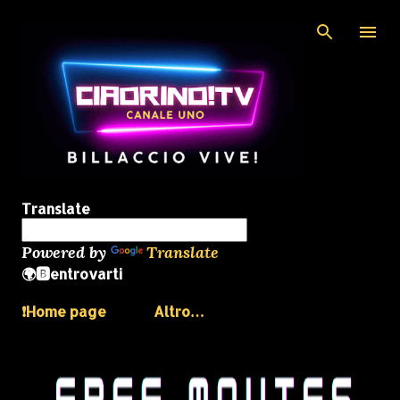
Passa ai contenuti principali
Translate
Powered by
Translate
🌍🅱️entrovarti
❗️Home page
Altro…