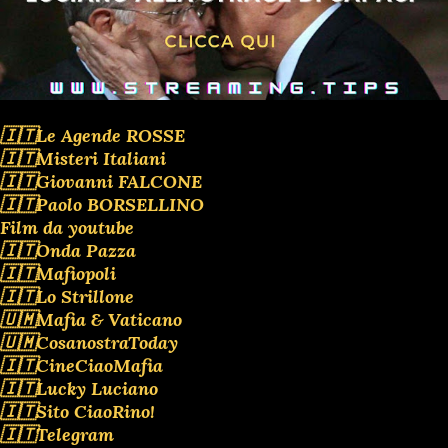
🇮🇹Le Agende ROSSE
🇮🇹Misteri Italiani
🇮🇹Giovanni FALCONE
🇮🇹Paolo BORSELLINO
Film da youtube
🇮🇹Onda Pazza
🇮🇹Mafiopoli
🇮🇹Lo Strillone
🇺🇲Mafia & Vaticano
🇺🇲CosanostraToday
🇮🇹CineCiaoMafia
🇮🇹Lucky Luciano
🇮🇹Sito CiaoRino!
🇮🇹Telegram