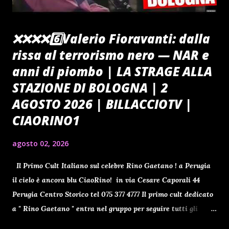
❌️❌️❌️❌️6️⃣Valerio Fioravanti: dalla
rissa al terrorismo nero — NAR e
anni di piombo | LA STRAGE ALLA
STAZIONE DI BOLOGNA | 2
AGOSTO 2026 | BILLACCIOTV |
CIAORINO1
agosto 02, 2026
Il Primo Cult Italiano sul celebre Rino Gaetano ! a Perugia
il cielo è ancora blu CiaoRino! in via Cesare Caporali 44
Perugia Centro Storico tel 075 377 4777 Il primo cult dedicato
a " Rino Gaetano " entra nel gruppo per seguire tutti gli
aggiornamenti clicca qui ti aspetto Benvenuti a tutti gli