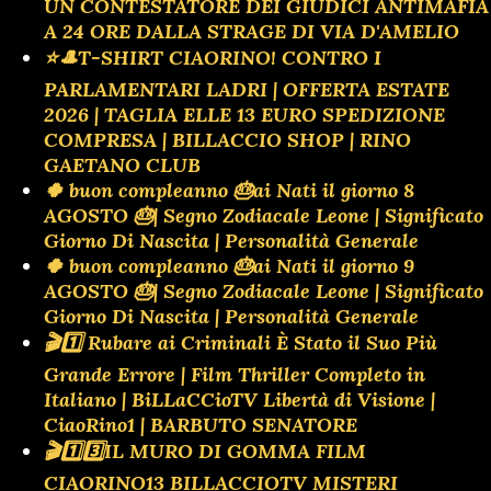
UN CONTESTATORE DEI GIUDICI ANTIMAFIA
A 24 ORE DALLA STRAGE DI VIA D'AMELIO
⭐🎩T-SHIRT CIAORINO! CONTRO I
PARLAMENTARI LADRI | OFFERTA ESTATE
2026 | TAGLIA ELLE 13 EURO SPEDIZIONE
COMPRESA | BILLACCIO SHOP | RINO
GAETANO CLUB
🍀 buon compleanno 🎂ai Nati il giorno 8
AGOSTO 🎂| Segno Zodiacale Leone | Significato
Giorno Di Nascita | Personalità Generale
🍀 buon compleanno 🎂ai Nati il giorno 9
AGOSTO 🎂| Segno Zodiacale Leone | Significato
Giorno Di Nascita | Personalità Generale
🎬1️⃣ Rubare ai Criminali È Stato il Suo Più
Grande Errore | Film Thriller Completo in
Italiano | BiLLaCCioTV Libertà di Visione |
CiaoRino1 | BARBUTO SENATORE
🎬1️⃣3️⃣IL MURO DI GOMMA FILM
CIAORINO13 BILLACCIOTV MISTERI