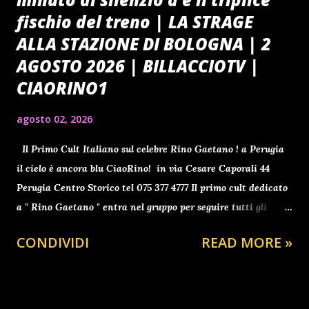
fischio del treno | LA STRAGE
ALLA STAZIONE DI BOLOGNA | 2
AGOSTO 2026 | BILLACCIOTV |
CIAORINO1
agosto 02, 2026
Il Primo Cult Italiano sul celebre Rino Gaetano ! a Perugia
il cielo è ancora blu CiaoRino! in via Cesare Caporali 44
Perugia Centro Storico tel 075 377 4777 Il primo cult dedicato
a " Rino Gaetano " entra nel gruppo per seguire tutti gli
aggiornamenti clicca qui ti aspetto Benvenuti a tutti gli
CONDIVIDI
READ MORE »
avventori del sito da Antonio BARBUTO , presidente
2025/2030 dell' Associazione Interculturale "CiaoRino" dal
2006 contro il furto nei palazzi istituzionali. Un grazie a
Gigi e Matratz per il meraviglioso e indelebile nonche