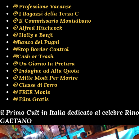
♾️ Professione Vacanze
♾️ I Ragazzi della Terza C
♾️ Il Commissario Montalbano
♾️ Alfred Hitchcock
♾️ Holly e Benji
♾️Banco dei Pugni
♾️Stop Border Control
♾️Cash or Trash
♾️ Un Giorno In Pretura
♾️ Indagine ad Alta Quota
♾️ Mille Modi Per Morire
♾️ Classe di Ferro
♾️ FREE Movie
♾️ Film Gratis
il Primo Cult in Italia dedicato al celebre Rino
GAETANO