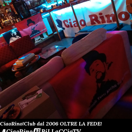
CiaoRino!Club dal 2006 OLTRE LA FEDE!
🎩CiaoRino2️⃣ BiLLaCCioTV