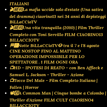
ITALIANI
🎬1️⃣3️⃣La mafia uccide solo d'estate (Una satira
del dramma) ciaorino13 nei 34 anni di depisteggi
BiLLaCCioTV
🎬1️⃣3️⃣Una vita tranquilla (2010) | Film Thriller
Completo con Toni Servillo FILM CIAORINO13
BILLACCIOTV
🏁🅿️Notte BiLLaCCioTV🐶 tra il 7 e l'8 agosto
CINE NOSTOP FINO AL MATTINO
OPERAZIONE IMPOSSIBILE PER LO
SPETTATORE . 1 FILM OGNI ORA
📺HD - IPOTESI DI REATO - con Ben Affleck e
Samuel L. Jackson - Thriller - Azione
📺Tocco Del Male - Film Completo Italiano |
Fallen | Horror
📽️4️⃣A Common Man | Cinque bombe a Colombo |
Thriller d'Azione FILM CULT CIAORINO4
BILLACCIOTV