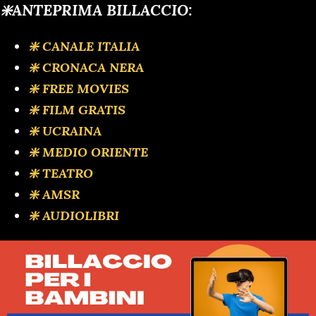
❇️ANTEPRIMA BILLACCIO:
❇️ CANALE ITALIA
❇️ CRONACA NERA
❇️ FREE MOVIES
❇️ FILM GRATIS
❇️ UCRAINA
❇️ MEDIO ORIENTE
❇️ TEATRO
❇️ AMSR
❇️ AUDIOLIBRI