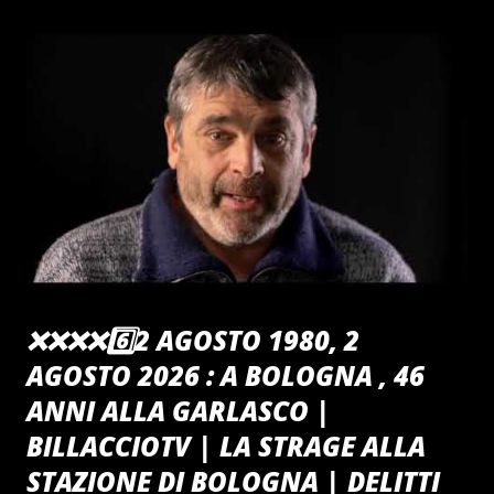
inestimabile dono canoro all' Associazione "CiaoRino" tutta.
Un Grazie alla Fantastica Voce di Antonella per le caldi
notti battistiane d'Inverno tra le Antiche Mura del
"CiaoRino!Club" Un grazie ai Tabarro brothers & Iron per un
decennio di musica sulla cresta dell' Onda "CiaoRino!Club"
❌️❌️❌️❌️6️⃣2 AGOSTO 1980, 2
AGOSTO 2026 : A BOLOGNA , 46
ANNI ALLA GARLASCO |
BILLACCIOTV | LA STRAGE ALLA
STAZIONE DI BOLOGNA | DELITTI