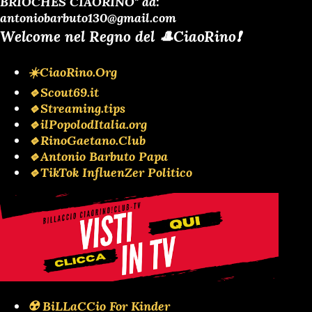
BRIOCHES CIAORINO" ad:
antoniobarbuto130@gmail.com
Welcome nel Regno del 🎩CiaoRino❗️
☀️CiaoRino.Org
🔹Scout69.it
🔹Streaming.tips
🔹ilPopolodItalia.org
🔹RinoGaetano.Club
🔹Antonio Barbuto Papa
🔹TikTok InfluenZer Politico
☢️ BiLLaCCio For Kinder