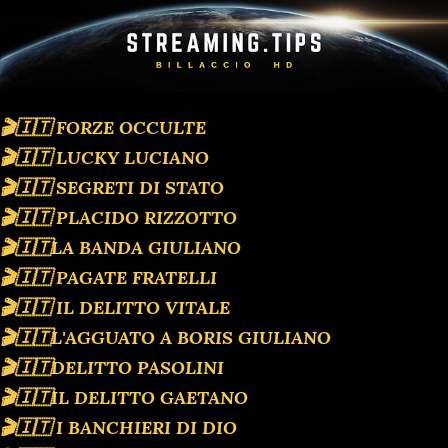
🎬🇮🇹 FORZE OCCULTE
🎬🇮🇹 LUCKY LUCIANO
🎬🇮🇹 SEGRETI DI STATO
🎬🇮🇹 PLACIDO RIZZOTTO
🎬🇮🇹LA BANDA GIULIANO
🎬🇮🇹 PAGATE FRATELLI
🎬🇮🇹 IL DELITTO VITALE
🎬🇮🇹L'AGGUATO A BORIS GIULIANO
🎬🇮🇹DELITTO PASOLINI
🎬🇮🇹IL DELITTO GAETANO
🎬🇮🇹 I BANCHIERI DI DIO