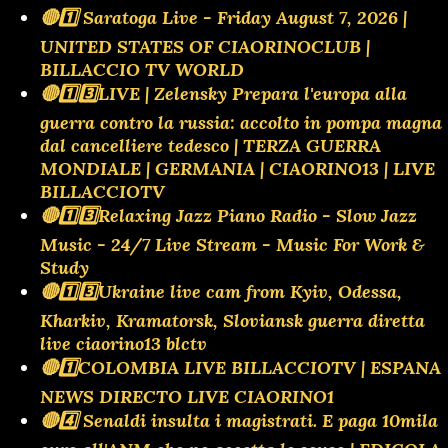
🔴1️⃣ Saratoga Live - Friday August 7, 2026 |
UNITED STATES OF CIAORINOCLUB |
BILLACCIO TV WORLD
🔴1️⃣3️⃣LIVE | Zelensky Prepara l'europa alla
guerra contro la russia: accolto in pompa magna
dal cancelliere tedesco | TERZA GUERRA
MONDIALE | GERMANIA | CIAORINO13 | LIVE
BILLACCIOTV
🔴1️⃣3️⃣Relaxing Jazz Piano Radio - Slow Jazz
Music - 24/7 Live Stream - Music For Work &
Study
🔴1️⃣3️⃣Ukraine live cam from Kyiv, Odessa,
Kharkiv, Kramatorsk, Sloviansk guerra diretta
live ciaorino13 blctv
🔴1️⃣COLOMBIA LIVE BILLACCIOTV | ESPANA
NEWS DIRECTO LIVE CIAORINO1
🔴4️⃣ Senaldi insulta i magistrati. E paga 10mila