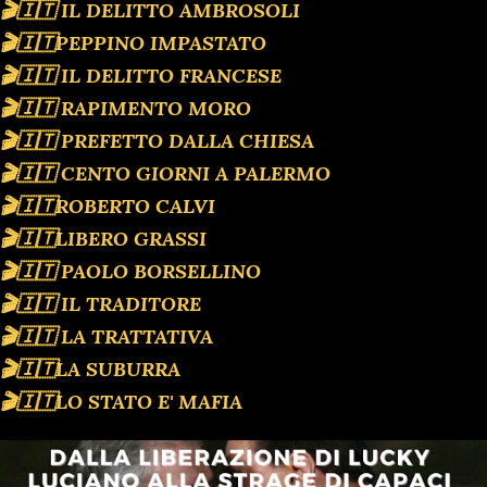
🎬🇮🇹 IL DELITTO AMBROSOLI
🎬🇮🇹PEPPINO IMPASTATO
🎬🇮🇹 IL DELITTO FRANCESE
🎬🇮🇹 RAPIMENTO MORO
🎬🇮🇹 PREFETTO DALLA CHIESA
🎬🇮🇹 CENTO GIORNI A PALERMO
🎬🇮🇹ROBERTO CALVI
🎬🇮🇹LIBERO GRASSI
🎬🇮🇹 PAOLO BORSELLINO
🎬🇮🇹 IL TRADITORE
🎬🇮🇹 LA TRATTATIVA
🎬🇮🇹LA SUBURRA
🎬🇮🇹LO STATO E' MAFIA