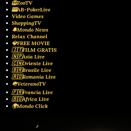
🦁ZooTV
🎰AB-PokerLive
Video Games
ShoppingTV
🔔Mondo News
Relax Channel
💎FREE MOVIE
🇮🇹FILM GRATIS
🇳🇵Asia Live
🇨🇳Oriente Live
🇧🇷Brasile Live
🇷🇴Romania Live
🪖VeteranoTV
🇫🇷Francia Live
🇧🇴Africa Live
🌍Mondo Click