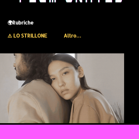
🌍Rubriche
⚠️ LO STRILLONE
Altro…