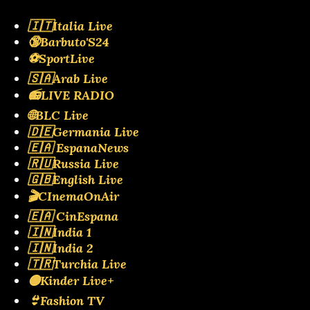
🇮🇹Italia Live
🔞Barbuto'S24
⚽SportLive
🇸🇦Arab Live
📻LIVE RADIO
🌐BLC Live
🇩🇪Germania Live
🇪🇦 EspanaNews
🇷🇺Russia Live
🇬🇧English Live
🎬CInemaOnAir
🇪🇦 CinEspana
🇮🇳India 1
🇮🇳India 2
🇹🇷Turchia Live
🟡Kinder Live+
👙Fashion TV