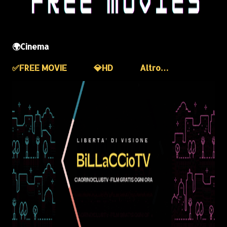
🌍Cinema
✅️FREE MOVIE
💎HD
Altro…