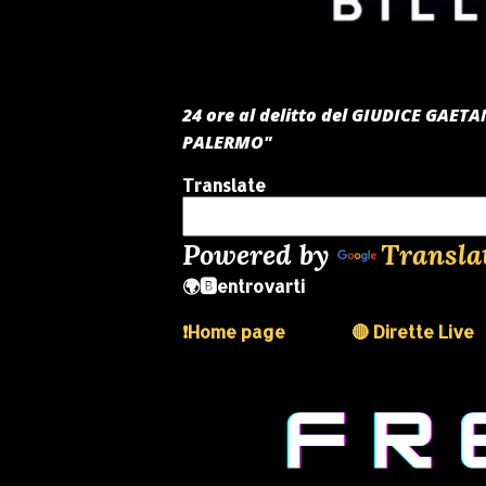
24 ore al delitto del GIUDICE GAE
PALERMO"
Translate
Powered by
Transla
🌍🅱️entrovarti
❗️Home page
🔴 Dirette Live