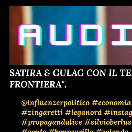
o
s
t
SATIRA & GULAG CON IL TE
FRONTIERA".
@influenzerpolitico
#economia
#zingaretti
#leganord
#insta
#propagandalive
#silvioberlus
#conte
#beppegrillo
#calenda