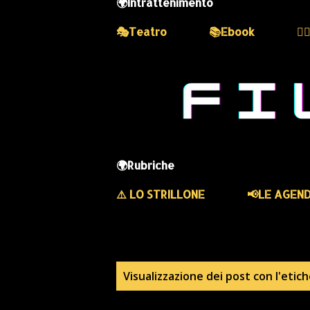
🌍Intrattenimento
🎭Teatro
📚Ebook
💆
🌍Rubriche
⚠️ LO STRILLONE
📢LE AGEN
P
Visualizzazione dei post con l'etic