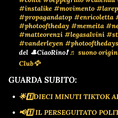
#instalike
#movimento
#larep
#propagandatop
#enricoletta
#photooftheday
#memeita
#n
#matteorenzi
#legasalvini
#st
#vanderleyen
#photooftheday
del 🎩CiaoRino❗
♬ suono origin
Club🦅
GUARDA SUBITO:
🌟1️⃣DIECI MINUTI TIKTOK
📢1️⃣ IL PERSEGUITATO PO