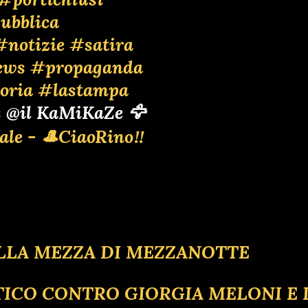
ubblica
#notizie
#satira
ews
#propaganda
oria
#lastampa
s
@il KaMiKaZe 🦅
ale - 🎩CiaoRino‼️
 ALLA MEZZA DI MEZZANOTTE
LITICO CONTRO GIORGIA MELONI E