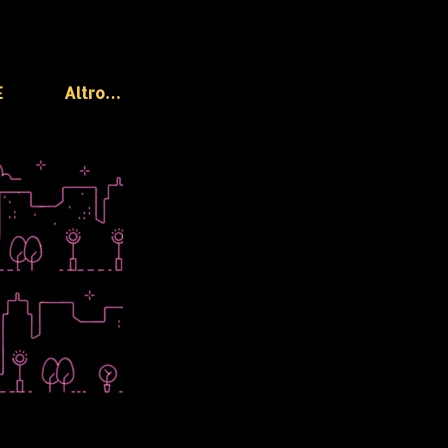
E
Altro…