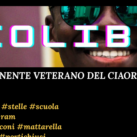
NENTE VETERANO DEL CIAORIN
#stelle
#scuola
gram
coni
#mattarella
#portichiusi