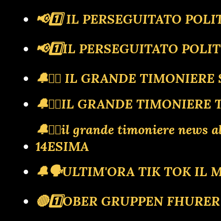
📢1️⃣ IL PERSEGUITATO POLIT
📢1️⃣IL PERSEGUITATO POLIT
🔔🏴‍☠️ IL GRANDE TIMONIER
🔔🏴‍☠️IL GRANDE TIMONIERE
🔔🏴‍☠️il grande timoniere n
14ESIMA
🔔🗣️ULTIM'ORA TIK TOK I
🔴1️⃣OBER GRUPPEN FHURE