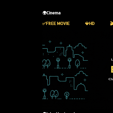
🌍Cinema
✅️FREE MOVIE
💎HD
