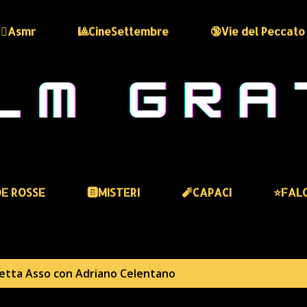
🏻‍♀️Asmr
🎱CineSettembre
🔞Vie del Peccato
DE ROSSE
🅱️MISTERI
🧨CAPACI
⭐️FAL
hetta
Asso con Adriano Celentano