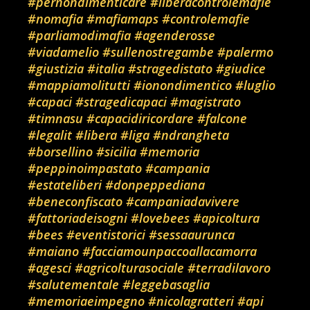
#pernondimenticare
#liberacontrolemafie
#nomafia
#mafiamaps
#controlemafie
#parliamodimafia
#agenderosse
#viadamelio
#sullenostregambe
#palermo
#giustizia
#italia
#stragedistato
#giudice
#mappiamolitutti
#ionondimentico
#luglio
#capaci
#stragedicapaci
#magistrato
#timnasu
#capacidiricordare
#falcone
#legalit
#libera
#liga
#ndrangheta
#borsellino
#sicilia
#memoria
#peppinoimpastato
#campania
#estateliberi
#donpeppediana
#beneconfiscato
#campaniadavivere
#fattoriadeisogni
#lovebees
#apicoltura
#bees
#eventistorici
#sessaaurunca
#maiano
#facciamounpaccoallacamorra
#agesci
#agricolturasociale
#terradilavoro
#salutementale
#leggebasaglia
#memoriaeimpegno
#nicolagratteri
#api