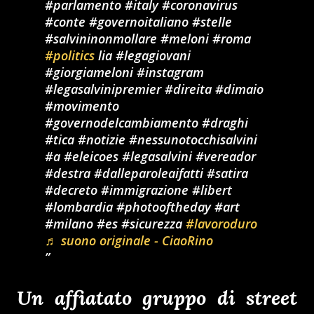
#parlamento #italy #coronavirus
#conte #governoitaliano #stelle
#salvininonmollare #meloni #roma
#politics
lia #legagiovani
#giorgiameloni #instagram
#legasalvinipremier #direita #dimaio
#movimento
#governodelcambiamento #draghi
#tica #notizie #nessunotocchisalvini
#a #eleicoes #legasalvini #vereador
#destra #dalleparoleaifatti #satira
#decreto #immigrazione #libert
#lombardia #photooftheday #art
#milano #es #sicurezza
#lavoroduro
♬ suono originale - CiaoRino
Un affiatato gruppo di street