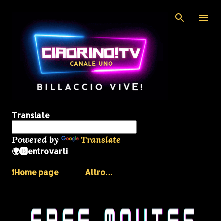
Passa ai contenuti principali
Translate
Powered by
Translate
🌍🅱️entrovarti
❗️Home page
Altro…