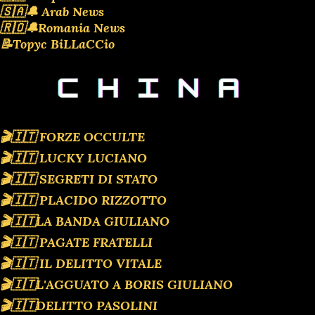
🇸🇦🔔 Arab News
🇷🇴🔔Romania News
📝Topyc BiLLaCCio
🎬🇮🇹 FORZE OCCULTE
🎬🇮🇹 LUCKY LUCIANO
🎬🇮🇹 SEGRETI DI STATO
🎬🇮🇹 PLACIDO RIZZOTTO
🎬🇮🇹LA BANDA GIULIANO
🎬🇮🇹 PAGATE FRATELLI
🎬🇮🇹 IL DELITTO VITALE
🎬🇮🇹L'AGGUATO A BORIS GIULIANO
🎬🇮🇹DELITTO PASOLINI