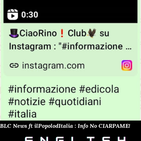
BLC News ft ilPopolodItalia : Info No CIARPAME!