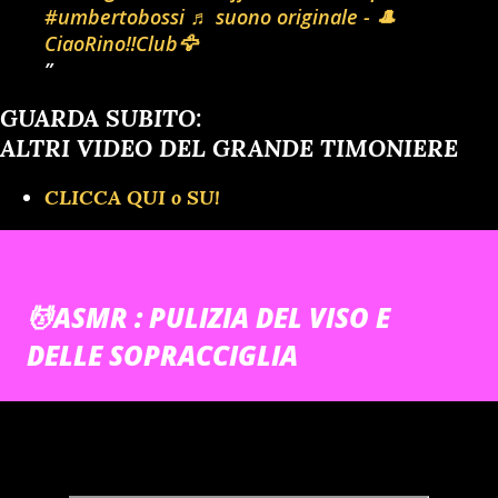
#umbertobossi
♬ suono originale - 🎩
CiaoRino‼️Club🦅
GUARDA SUBITO:
ALTRI VIDEO DEL GRANDE TIMONIERE
CLICCA QUI o SU!
💆ASMR : PULIZIA DEL VISO E
DELLE SOPRACCIGLIA