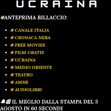
❇️ANTEPRIMA BILLACCIO:
❇️ CANALE ITALIA
❇️ CRONACA NERA
❇️ FREE MOVIES
❇️ FILM GRATIS
❇️ UCRAINA
❇️ MEDIO ORIENTE
❇️ TEATRO
❇️ AMSR
❇️ AUDIOLIBRI
🔔📰 IL MEGLIO DALLA STAMPA DEL 5
AGOSTO IN 60 SECONDI