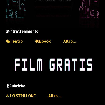
🌍Intrattenimento
🎭Teatro
📚Ebook
Altro…
🌍Rubriche
⚠️ LO STRILLONE
Altro…