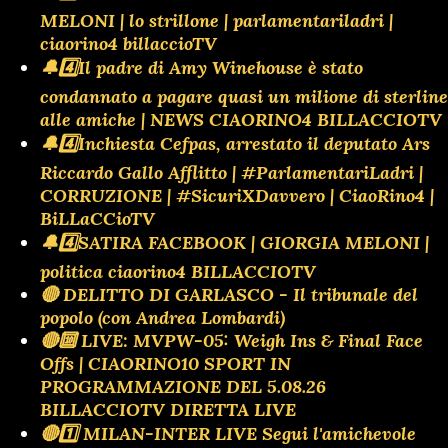
MELONI | lo strillone | parlamentariladri |
ciaorino4 billaccioTV
🔔4️⃣Il padre di Amy Winehouse è stato
condannato a pagare quasi un milione di sterline
alle amiche | NEWS CIAORINO4 BILLACCIOTV
🔔4️⃣Inchiesta Cefpas, arrestato il deputato Ars
Riccardo Gallo Afflitto | #ParlamentariLadri |
CORRUZIONE | #SicuriXDavvero | CiaoRino4 |
BiLLaCCioTV
🔔4️⃣SATIRA FACEBOOK | GIORGIA MELONI |
politica ciaorino4 BILLACCIOTV
🔴 DELITTO DI GARLASCO - Il tribunale del
popolo (con Andrea Lombardi)
🔴🔟 LIVE: MVPW-05: Weigh Ins & Final Face
Offs | CIAORINO10 SPORT IN
PROGRAMMAZIONE DEL 5.08.26
BILLACCIOTV DIRETTA LIVE
🔴1️⃣ MILAN-INTER LIVE Segui l'amichevole