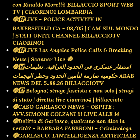
con Rinaldo Morelli! BILLACCIO SPORT WEB
TV | CIAORINO1 LOMBARDIA
🔴1️⃣LIVE - POLICE ACTIVITY IN
BAKERSFIELD CA - 08/05 | CAM SUL MONDO
| STATI UNITI CHANNEL BILLACCIOTV
CIAORINO1
🔴1️⃣LIVE Los Angeles Police Calls & Breaking
News | Scanner Live 🛑
🔴1️⃣استنفار عسكري في الحدود العراقية.. تعليمات
حكومية صارمة لتأمين الحدود وحظر الهجمات ARAB
NEWS DEL 5..88.26 BILLACCIOTV
🔴4️⃣ Bologna; strage fascista e non solo | stragi
di stato | diretta live ciaorino4 | billacciotv
🔴CASO GARLASCO NEWS - OSPITE :
AVV.SIMONE COLZANI !!! LIVE ALLE 14
🔴Delitto di Garlasco, qualcuno non dice la
verità? - BARBARA FABBRONI - Criminologa
🔴GARLASCO: L'INTELLIGENZA ARTIFICIALE