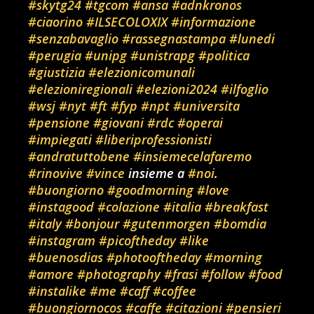
#skytg24
#tgcom
#ansa
#adnkronos
#ciaorino
#ILSECOLOXIX
#informazione
#senzabavaglio
#rassegnastampa
#lunedi
#perugia
#unipg
#unistrapg
#politica
#giustizia
#elezionicomunali
#elezioniregionali
#elezioni2024
#ilfoglio
#wsj
#nyt
#ft
#fyp
#npt
#universita
#pensione
#giovani
#rdc
#operai
#impiegati
#liberiprofessionisti
#andratuttobene
#insiemecelafaremo
#rinovive
#vince
insieme a
#noi
.
#buongiorno
#goodmorning
#love
#instagood
#colazione
#italia
#breakfast
#italy
#bonjour
#gutenmorgen
#bomdia
#instagram
#picoftheday
#like
#buenosdias
#photooftheday
#morning
#amore
#photography
#frasi
#follow
#food
#instalike
#me
#caff
#coffee
#buongiornocos
#caffe
#citazioni
#pensieri