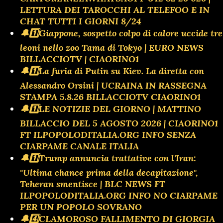
LETTURA DEI TAROCCHI AL TELEFOO E IN
CHAT TUTTI I GIORNI 8/24
🔔1️⃣Giappone, sospetto colpo di calore uccide tre
leoni nello zoo Tama di Tokyo | EURO NEWS
BILLACCIOTV | CIAORINO1
🔔1️⃣La furia di Putin su Kiev. La diretta con
Alessandro Orsini | UCRAINA IN RASSEGNA
STAMPA 5.8.26 BILLACCIOTV CIAORINO1
🔔1️⃣LE NOTIZIE DEL GIORNO | MATTINO
BILLACCIO DEL 5 AGOSTO 2026 | CIAORINO1
FT ILPOPOLODITALIA.ORG INFO SENZA
CIARPAME CANALE ITALIA
🔔1️⃣Trump annuncia trattative con l'Iran:
"Ultima chance prima della decapitazione",
Teheran smentisce | BLC NEWS FT
ILPOPOLODITALIA.ORG INFO NO CIARPAME
PER UN POPOLO SOVRANO
🔔4️⃣CLAMOROSO FALLIMENTO DI GIORGIA