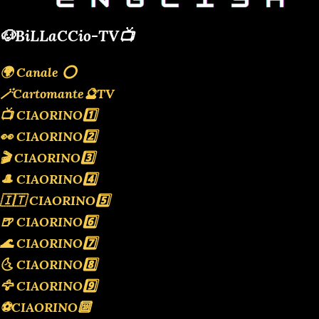
🐶BiLLaCCio-TV📺
🌍 Canale ⭕️
🪄Cartomante🔮TV
📺 CIAORINO1️⃣
👀 CIAORINO2️⃣
🎬 CIAORINO3️⃣
🎩 CIAORINO4️⃣
🇮🇹 CIAORINO5️⃣
🍺 CIAORINO6️⃣
🌊 CIAORINO7️⃣
🌜 CIAORINO8️⃣
🦅 CIAORINO9️⃣
⚽️CIAORINO🔟