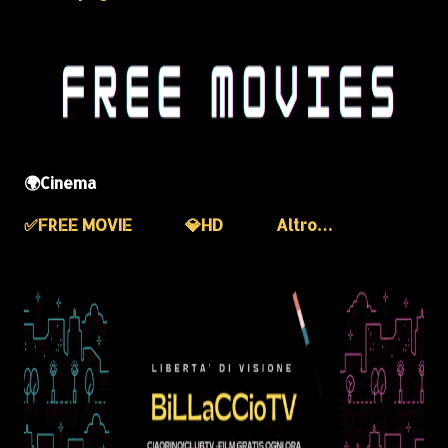
🌍Cinema
✅️FREE MOVIE
💎HD
Altro…