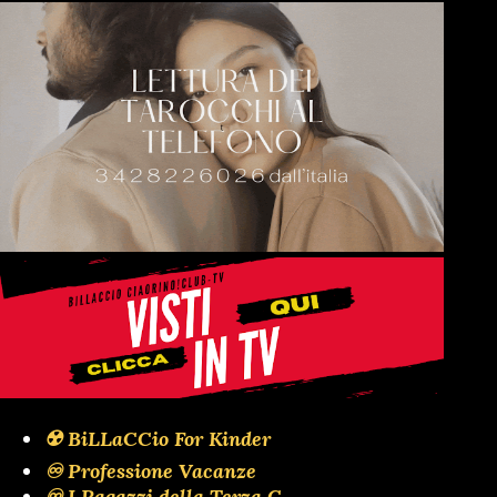
☢️ BiLLaCCio For Kinder
♾️ Professione Vacanze
♾️ I Ragazzi della Terza C