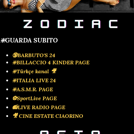
❇️GUARDA SUBITO
🔞BARBUTO'S 24
❇️BILLACCIO 4 KINDER PAGE
❇️Türkçe kanal 🎥
❇️ITALIA LIVE 24
❇️A.S.M.R. PAGE
⚽SportLive PAGE
📻LIVE RADIO PAGE
🎥 CINE ESTATE CIAORINO