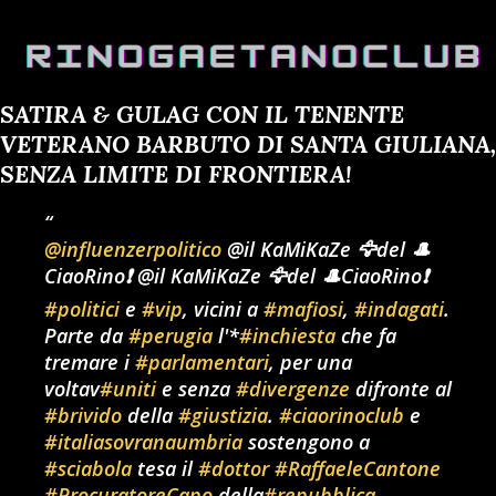
SATIRA & GULAG CON IL TENENTE
VETERANO BARBUTO DI SANTA GIULIANA,
SENZA LIMITE DI FRONTIERA!
@influenzerpolitico
@il KaMiKaZe 🦅del 🎩
CiaoRino❗ @il KaMiKaZe 🦅del 🎩CiaoRino❗
#politici
e
#vip
, vicini a
#mafiosi
,
#indagati
.
Parte da
#perugia
l'*
#inchiesta
che fa
tremare i
#parlamentari
, per una
voltav
#uniti
e senza
#divergenze
difronte al
#brivido
della
#giustizia
.
#ciaorinoclub
e
#italiasovranaumbria
sostengono a
#sciabola
tesa il
#dottor
#RaffaeleCantone
#ProcuratoreCapo
della
#repubblica