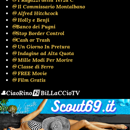
♾️ Il Commissario Montalbano
♾️ Alfred Hitchcock
♾️ Holly e Benji
♾️Banco dei Pugni
♾️Stop Border Control
♾️Cash or Trash
♾️ Un Giorno In Pretura
♾️ Indagine ad Alta Quota
♾️ Mille Modi Per Morire
♾️ Classe di Ferro
♾️ FREE Movie
♾️ Film Gratis
🎩CiaoRino2️⃣ BiLLaCCioTV