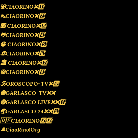
⛲️CIAORINO❌️1️⃣
👠CIAORINO❌️2️⃣
🆎 CIAORINO❌️3️⃣
🐸CIAORINO❌️4️⃣
😷 CIAORINO❌️5️⃣
👒CIAORINO❌️6️⃣
🏛 CIAORINO❌️7️⃣
🛟CIAORINO❌️8️⃣
🕉OROSCOPO-TV❌️9️⃣
🟡GARLASCO-TV❌️❌️
🔴GARLASCO LIVE❌️❌️1️⃣
🌏GARLASCO 24❌️❌️2️⃣
🇩🇪CIAORINO3️⃣3️⃣
🎩CiaoRino!Org