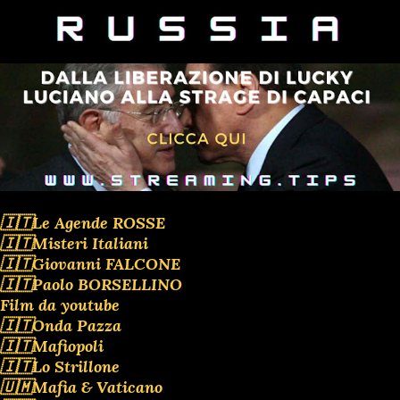
🇮🇹Le Agende ROSSE
🇮🇹Misteri Italiani
🇮🇹Giovanni FALCONE
🇮🇹Paolo BORSELLINO
Film da youtube
🇮🇹Onda Pazza
🇮🇹Mafiopoli
🇮🇹Lo Strillone
🇺🇲Mafia & Vaticano