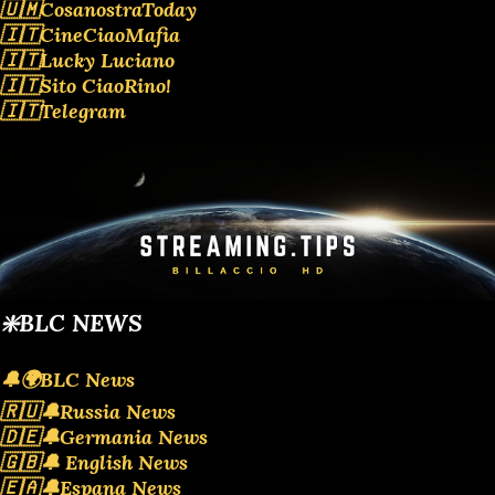
🇺🇲CosanostraToday
🇮🇹CineCiaoMafia
🇮🇹Lucky Luciano
🇮🇹Sito CiaoRino!
🇮🇹Telegram
❇️BLC NEWS
🔔🌍BLC News
🇷🇺🔔Russia News
🇩🇪🔔Germania News
🇬🇧🔔 English News
🇪🇦🔔Espana News