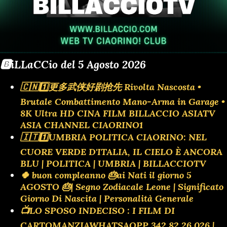
🅱️iLLaCCio del 5 Agosto 2026
🇨🇳1️⃣更多武侠好剧抢先 Rivolta Nascosta •
Brutale Combattimento Mano-Arma in Garage •
8K Ultra HD CINA FILM BILLACCIO ASIATV
ASIA CHANNEL CIAORINO1
🇮🇹1️⃣UMBRIA POLITICA CIAORINO: NEL
CUORE VERDE D'ITALIA, IL CIELO È ANCORA
BLU | POLITICA | UMBRIA | BILLACCIOTV
🍀 buon compleanno 🎂ai Nati il giorno 5
AGOSTO 🎂| Segno Zodiacale Leone | Significato
Giorno Di Nascita | Personalità Generale
📺LO SPOSO INDECISO : I FILM DI
CARTOMANZIAWHATSAOPP 342 82 26 026 |