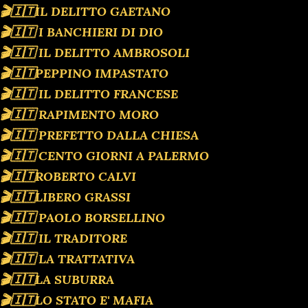
🎬🇮🇹IL DELITTO GAETANO
🎬🇮🇹 I BANCHIERI DI DIO
🎬🇮🇹 IL DELITTO AMBROSOLI
🎬🇮🇹PEPPINO IMPASTATO
🎬🇮🇹 IL DELITTO FRANCESE
🎬🇮🇹 RAPIMENTO MORO
🎬🇮🇹 PREFETTO DALLA CHIESA
🎬🇮🇹 CENTO GIORNI A PALERMO
🎬🇮🇹ROBERTO CALVI
🎬🇮🇹LIBERO GRASSI
🎬🇮🇹 PAOLO BORSELLINO
🎬🇮🇹 IL TRADITORE
🎬🇮🇹 LA TRATTATIVA
🎬🇮🇹LA SUBURRA
🎬🇮🇹LO STATO E' MAFIA