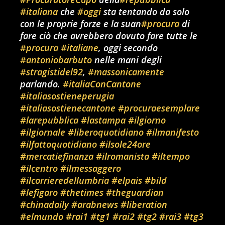
#italiana
che
#oggi
sta tentando da solo
con le proprie forze e la suan
#procura
di
fare ciò che avrebbero dovuto fare tutte le
#procura
#italiane
, oggi secondo
#antoniobarbuto
nelle mani degli
#stragistidel92
,
#massonicamente
parlando.
#italiaConCantone
#italiasostieneperugia
#italiasostienecantone
#procuraesemplare
#larepubblica
#lastampa
#ilgiorno
#ilgiornale
#liberoquotidiano
#ilmanifesto
#ilfattoquotidiano
#ilsole24ore
#mercatiefinanza
#ilromanista
#iltempo
#ilcentro
#ilmessaggero
#ilcorrieredellumbria
#elpais
#bild
#lefigaro
#thetimes
#theguardian
#chinadaily
#arabnews
#liberation
#elmundo
#rai1
#tg1
#rai2
#tg2
#rai3
#tg3