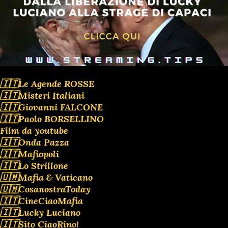
🇮🇹Le Agende ROSSE
🇮🇹Misteri Italiani
🇮🇹Giovanni FALCONE
🇮🇹Paolo BORSELLINO
Film da youtube
🇮🇹Onda Pazza
🇮🇹Mafiopoli
🇮🇹Lo Strillone
🇺🇲Mafia & Vaticano
🇺🇲CosanostraToday
🇮🇹CineCiaoMafia
🇮🇹Lucky Luciano
🇮🇹Sito CiaoRino!