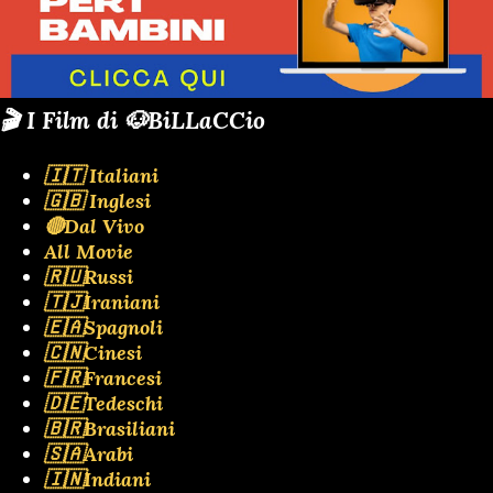
🎬 I Film di 🐶BiLLaCCio
🇮🇹 Italiani
🇬🇧 Inglesi
🔴Dal Vivo
All Movie
🇷🇺Russi
🇹🇯Iraniani
🇪🇦Spagnoli
🇨🇳Cinesi
🇫🇷Francesi
🇩🇪Tedeschi
🇧🇷Brasiliani
🇸🇦Arabi
🇮🇳Indiani