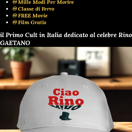
♾️ Mille Modi Per Morire
♾️ Classe di Ferro
♾️ FREE Movie
♾️ Film Gratis
il Primo Cult in Italia dedicato al celebre Rino
GAETANO