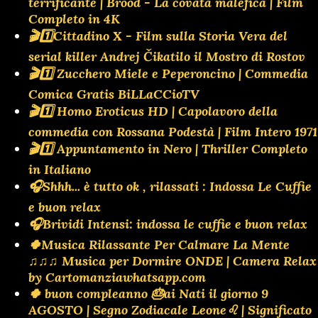
terrificante | Brood - La covata malefica | Film
Completo in 4K
🎬1️⃣Cittadino X - Film sulla Storia Vera del
serial killer Andrej Čikatilo il Mostro di Rostov
🎬1️⃣ Zucchero Miele e Peperoncino | Commedia
Comica Gratis BiLLaCCioTV
🎬1️⃣ Homo Eroticus HD | Capolavoro della
commedia con Rossana Podestà | Film Intero 1971
🎬1️⃣ Appuntamento in Nero | Thriller Completo
in Italiano
🎧Shhh... è tutto ok , rilassati : Indossa Le Cuffie
e buon relax
🎧Brividi Intensi: indossa le cuffie e buon relax
🍀Musica Rilassante Per Calmare La Mente
♫♫♫ Musica per Dormire ONDE | Camera Relax
by Cartomanziawhatsapp.com
🍀 buon compleanno 🎂ai Nati il giorno 9
AGOSTO | Segno Zodiacale Leone♌ | Significato