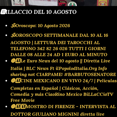
🅱️ILLACCIO DEL 10 AGOSTO
🕉Oroscopo: 10 Agosto 2026
🕉OROSCOPO SETTIMANALE DAL 10 AL 16
AGOSTO | LETTURA DEI TAROCCHI AL
TELEFONO 342 82 26 026 TUTTI I GIORNI
DALLE 08 ALLE 24 AD 1 EURO AL MINUTO
🔴1️⃣Le Euro News del 10 agosto || Diretta Live
Italia | BLC News Ft ilPopolodItalia.Org Info
sharing not CIARPAME! #BARBUTOSENATORE
🔴1️⃣CINE MEXICANO EN VIVO 24/7 | Películas
Completas en Español | Clásicos, Acción,
Comedia y más CiaoRino Mexico BiLLaCCioTV
Free Movie
🔴1️⃣1️⃣MOSTRO DI FIRENZE - INTERVISTA AL
DOTTOR GIULIANO MIGNINI diretta live