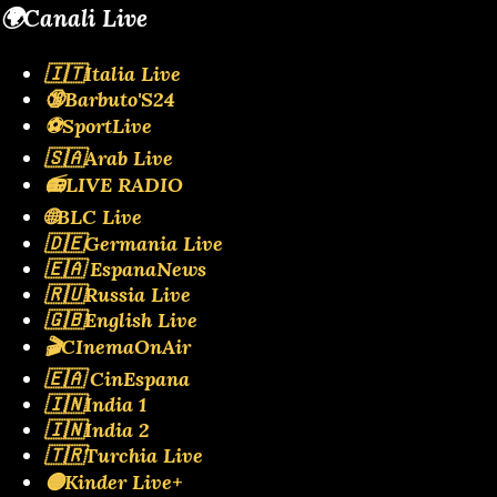
🌍Canali Live
🇮🇹Italia Live
🔞Barbuto'S24
⚽SportLive
🇸🇦Arab Live
📻LIVE RADIO
🌐BLC Live
🇩🇪Germania Live
🇪🇦 EspanaNews
🇷🇺Russia Live
🇬🇧English Live
🎬CInemaOnAir
🇪🇦 CinEspana
🇮🇳India 1
🇮🇳India 2
🇹🇷Turchia Live
🟡Kinder Live+