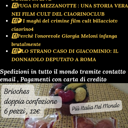
4️⃣FUGA DI MEZZANOTTE : UNA STORIA VERA
NEI FILM CULT DEL CIAORINOCLUB
4️⃣🎬 I maghi del crimine film cult billacciotv
ciaorino4
4️⃣Perché l'onorevole Giorgia Meloni infanga
brutalmente
4️⃣🎬LO STRANO CASO DI GIACOMINIO: IL
DONNAIOLO DEPUTATO A ROMA
Spedizioni in tutto il mondo tramite contatto
email , Pagamenti con carta di credito