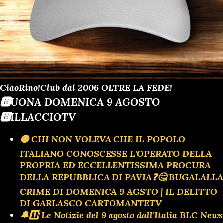
CiaoRino!Club dal 2006 OLTRE LA FEDE!
🅱️UONA DOMENICA 9 AGOSTO
🅱️ILLACCIOTV
🟡 CHI NON VOLEVA CHE IL POPOLO
ITALIANO CONOSCESSE L'OPERATO DELLA
PROPRIA ED ECCELLENTISSIMA PROCURA
DELLA REPUBBLICA DI PAVIA❓️🤔 BUGALALLA
CRIME DI DOMENICA 9 AGSTO | IL DELITTO
DI GARLASCO CARTOMANTETV
🔔1️⃣ Le Notizie del 9 agosto dall'Italia BLC News