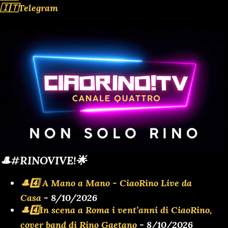
🇮🇹Telegram
🎩#RINOVIVE!🌟
🎩4️⃣ A Mano a Mano - CiaoRino Live da
Casa
- 8/10/2026
🎩4️⃣In scena a Roma i vent’anni di CiaoRino,
cover band di Rino Gaetano
- 8/10/2026