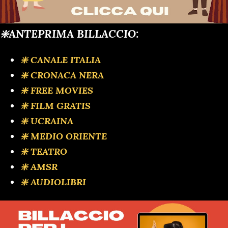
❇️ANTEPRIMA BILLACCIO:
❇️ CANALE ITALIA
❇️ CRONACA NERA
❇️ FREE MOVIES
❇️ FILM GRATIS
❇️ UCRAINA
❇️ MEDIO ORIENTE
❇️ TEATRO
❇️ AMSR
❇️ AUDIOLIBRI