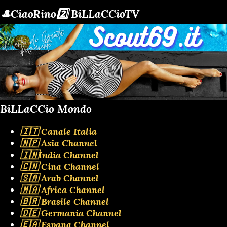
🎩CiaoRino2️⃣ BiLLaCCioTV
BiLLaCCio Mondo
🇮🇹 Canale Italia
🇳🇵 Asia Channel
🇮🇳India Channel
🇨🇳 Cina Channel
🇸🇦 Arab Channel
🇲🇦 Africa Channel
🇧🇷 Brasile Channel
🇩🇪 Germania Channel
🇪🇦 Espana Channel