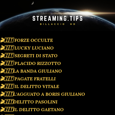
🎬🇮🇹 FORZE OCCULTE
🎬🇮🇹 LUCKY LUCIANO
🎬🇮🇹 SEGRETI DI STATO
🎬🇮🇹 PLACIDO RIZZOTTO
🎬🇮🇹LA BANDA GIULIANO
🎬🇮🇹 PAGATE FRATELLI
🎬🇮🇹 IL DELITTO VITALE
🎬🇮🇹L'AGGUATO A BORIS GIULIANO
🎬🇮🇹DELITTO PASOLINI
🎬🇮🇹IL DELITTO GAETANO