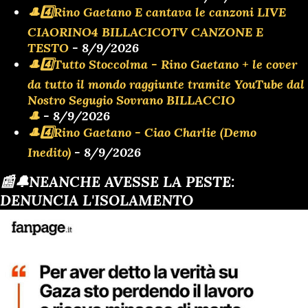
🎩4️⃣Rino Gaetano E cantava le canzoni LIVE
CIAORINO4 BILLACICOTV CANZONE E
TESTO
- 8/9/2026
🎩4️⃣Tutto Stoccolma - Rino Gaetano + le cover
da tutto il mondo raggiunte tramite YouTube dal
Nostro Segugio Sovrano BILLACCIO
🎩
- 8/9/2026
🎩4️⃣Rino Gaetano - Ciao Charlie (Demo
Inedito)
- 8/9/2026
📰🔔NEANCHE AVESSE LA PESTE:
DENUNCIA L'ISOLAMENTO