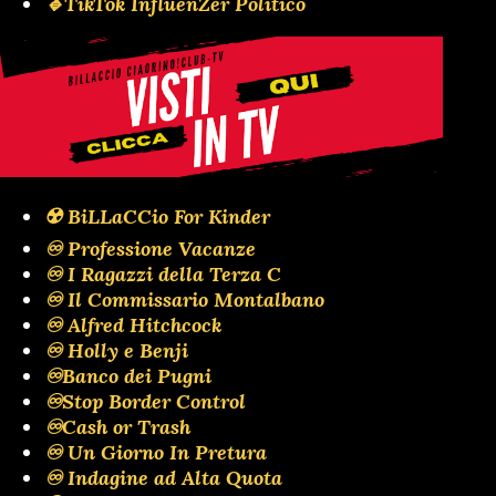
🔹TikTok InfluenZer Politico
☢️ BiLLaCCio For Kinder
♾️ Professione Vacanze
♾️ I Ragazzi della Terza C
♾️ Il Commissario Montalbano
♾️ Alfred Hitchcock
♾️ Holly e Benji
♾️Banco dei Pugni
♾️Stop Border Control
♾️Cash or Trash
♾️ Un Giorno In Pretura
♾️ Indagine ad Alta Quota