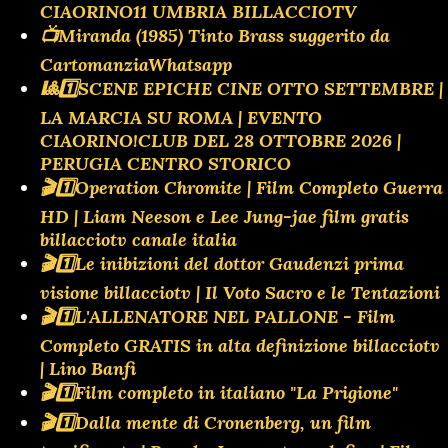
CIAORINO11 UMBRIA BILLACCIOTV
📺Miranda (1985) Tinto Brass suggerito da
CartomanziaWhatsapp
🎱1️⃣SCENE EPICHE CINE OTTO SETTEMBRE |
LA MARCIA SU ROMA | EVENTO
CIAORINO!CLUB DEL 28 OTTOBRE 2026 |
PERUGIA CENTRO STORICO
🎬1️⃣Operation Chromite | Film Completo Guerra
HD | Liam Neeson e Lee Jung-jae film gratis
billacciotv canale italia
🎬1️⃣Le inibizioni del dottor Gaudenzi prima
visione billacciotv | Il Voto Sacro e le Tentazioni
🎬1️⃣L'ALLENATORE NEL PALLONE - Film
Completo GRATIS in alta definizione billacciotv
| Lino Banfi
🎬1️⃣Film completo in italiano "La Prigione"
🎬1️⃣Dalla mente di Cronenberg, un film