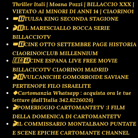
Thriller Itali | Moana Pozzi | BILLACCIO XXX |
VIETATO AI MINORI DI ANNI 14 | CIAORINO1
👑1️⃣TULSA KING SECONDA STAGIONE
🎬1️⃣IL MARESCIALLO ROCCA SERIE
BILLACCIOTV
👑1️⃣CINE OTTO SETTEMBRE PAGE HISTORIA
CIAORINO!CLUB MILLENNIUM
🇪🇦1️⃣CINE ESPANA LIVE FREE MOVIE
BILLACICOTV CIAORINO1 MADRID
🎬1️⃣VULCANICHE GOMORROIDE SAVIANE
PERTENOPE FILO ISRAELITE
🍀Cartomanzia Whatsapp : acquista ora le tue
letture (dall'Italia 342.8226026)
🎬POMERIGGIO CARTOMANTETV :I FILM
DELLA DOMENICA DI CARTOMANTETV
🎬IL COMMISSARIO MONTALBANO PUNTATE
E SCENE EPICHE CARTOMANTE CHANNEL