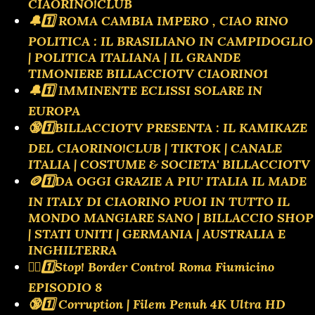
CIAORINO!CLUB
🔔1️⃣ ROMA CAMBIA IMPERO , CIAO RINO
POLITICA : IL BRASILIANO IN CAMPIDOGLIO
| POLITICA ITALIANA | IL GRANDE
TIMONIERE BILLACCIOTV CIAORINO1
🔔1️⃣ IMMINENTE ECLISSI SOLARE IN
EUROPA
🔞1️⃣BILLACCIOTV PRESENTA : IL KAMIKAZE
DEL CIAORINO!CLUB | TIKTOK | CANALE
ITALIA | COSTUME & SOCIETA' BILLACCIOTV
🪙1️⃣DA OGGI GRAZIE A PIU' ITALIA IL MADE
IN ITALY DI CIAORINO PUOI IN TUTTO IL
MONDO MANGIARE SANO | BILLACCIO SHOP
| STATI UNITI | GERMANIA | AUSTRALIA E
INGHILTERRA
👮‍♂️1️⃣Stop! Border Control Roma Fiumicino
EPISODIO 8
🔞1️⃣ Corruption | Filem Penuh 4K Ultra HD