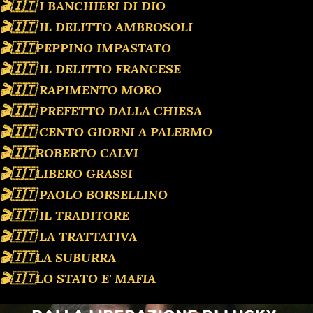
🎬🇮🇹 I BANCHIERI DI DIO
🎬🇮🇹 IL DELITTO AMBROSOLI
🎬🇮🇹PEPPINO IMPASTATO
🎬🇮🇹 IL DELITTO FRANCESE
🎬🇮🇹 RAPIMENTO MORO
🎬🇮🇹 PREFETTO DALLA CHIESA
🎬🇮🇹 CENTO GIORNI A PALERMO
🎬🇮🇹ROBERTO CALVI
🎬🇮🇹LIBERO GRASSI
🎬🇮🇹 PAOLO BORSELLINO
🎬🇮🇹 IL TRADITORE
🎬🇮🇹 LA TRATTATIVA
🎬🇮🇹LA SUBURRA
🎬🇮🇹LO STATO E' MAFIA