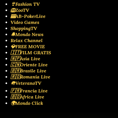
👙Fashion TV
🦁ZooTV
🎰AB-PokerLive
Video Games
ShoppingTV
🔔Mondo News
Relax Channel
💎FREE MOVIE
🇮🇹FILM GRATIS
🇳🇵Asia Live
🇨🇳Oriente Live
🇧🇷Brasile Live
🇷🇴Romania Live
🪖VeteranoTV
🇫🇷Francia Live
🇧🇴Africa Live
🌍Mondo Click