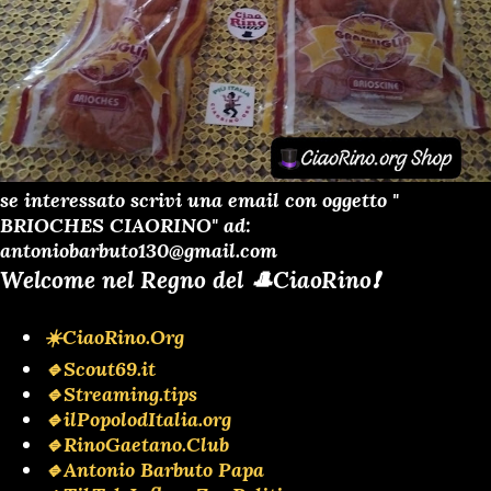
se interessato scrivi una email con oggetto "
BRIOCHES CIAORINO" ad:
antoniobarbuto130@gmail.com
Welcome nel Regno del 🎩CiaoRino❗️
☀️CiaoRino.Org
🔹Scout69.it
🔹Streaming.tips
🔹ilPopolodItalia.org
🔹RinoGaetano.Club
🔹Antonio Barbuto Papa