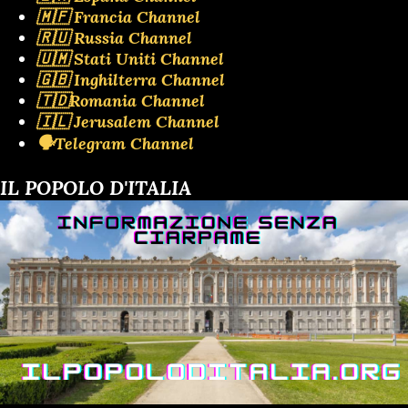
🇲🇫 Francia Channel
🇷🇺 Russia Channel
🇺🇲 Stati Uniti Channel
🇬🇧 Inghilterra Channel
🇹🇩Romania Channel
🇮🇱 Jerusalem Channel
🗣️Telegram Channel
IL POPOLO D'ITALIA