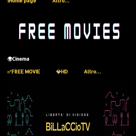
❗️Home page
Altro…
🌍Cinema
✅️FREE MOVIE
💎HD
Altro…