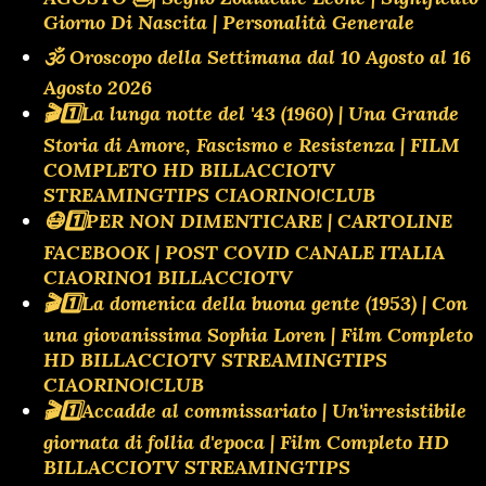
Giorno Di Nascita | Personalità Generale
🕉 Oroscopo della Settimana dal 10 Agosto al 16
Agosto 2026
🎬1️⃣La lunga notte del '43 (1960) | Una Grande
Storia di Amore, Fascismo e Resistenza | FILM
COMPLETO HD BILLACCIOTV
STREAMINGTIPS CIAORINO!CLUB
😷1️⃣PER NON DIMENTICARE | CARTOLINE
FACEBOOK | POST COVID CANALE ITALIA
CIAORINO1 BILLACCIOTV
🎬1️⃣La domenica della buona gente (1953) | Con
una giovanissima Sophia Loren | Film Completo
HD BILLACCIOTV STREAMINGTIPS
CIAORINO!CLUB
🎬1️⃣Accadde al commissariato | Un'irresistibile
giornata di follia d'epoca | Film Completo HD
BILLACCIOTV STREAMINGTIPS