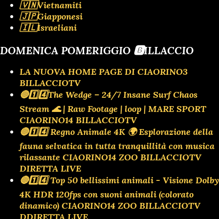
🇻🇳Vietnamiti
🇯🇵Giapponesi
🇮🇱Israeliani
DOMENICA POMERIGGIO 🅱️ILLACCIO
LA NUOVA HOME PAGE DI CIAORINO3
BILLACCIOTV
🔴1️⃣4️⃣The Wedge – 24/7 Insane Surf Chaos
Stream 🌊 | Raw Footage | loop | MARE SPORT
CIAORINO14 BILLACCIOTV
🔴1️⃣4️⃣ Regno Animale 4K 🌍 Esplorazione della
fauna selvatica in tutta tranquillità con musica
rilassante CIAORINO14 ZOO BILLACCIOTV
DIRETTA LIVE
🔴1️⃣4️⃣ Top 50 bellissimi animali - Visione Dolby
4K HDR 120fps con suoni animali (colorato
dinamico) CIAORINO14 ZOO BILLACCIOTV
DDIRETTA LIVE