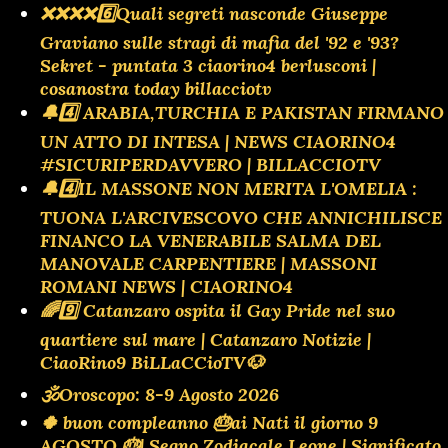
❌️❌️❌️❌️6️⃣Quali segreti nasconde Giuseppe
Graviano sulle stragi di mafia del '92 e '93?
Sekret - puntata 3 ciaorino4 berlusconi |
cosanostra today billacciotv
🔔4️⃣ ARABIA,TURCHIA E PAKISTAN FIRMANO
UN ATTO DI INTESA | NEWS CIAORINO4
#SICURIPERDAVVERO | BILLACCIOTV
🔔4️⃣IL MASSONE NON MERITA L'OMELIA :
TUONA L'ARCIVESCOVO CHE ANNICHILISCE
FINANCO LA VENERABILE SALMA DEL
MANOVALE CARPENTIERE | MASSONI
ROMANI NEWS | CIAORINO4
🌈9️⃣ Catanzaro ospita il Gay Pride nel suo
quartiere sul mare | Catanzaro Notizie |
CiaoRino9 BiLLaCCioTV🐶
🕉Oroscopo: 8-9 Agosto 2026
🍀 buon compleanno 🎂ai Nati il giorno 9
AGOSTO 🎂| Segno Zodiacale Leone | Significato