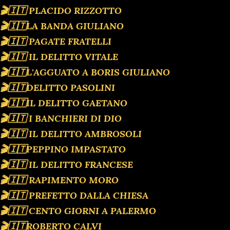
🎬🇮🇹 PLACIDO RIZZOTTO
🎬🇮🇹LA BANDA GIULIANO
🎬🇮🇹 PAGATE FRATELLI
🎬🇮🇹 IL DELITTO VITALE
🎬🇮🇹L'AGGUATO A BORIS GIULIANO
🎬🇮🇹DELITTO PASOLINI
🎬🇮🇹IL DELITTO GAETANO
🎬🇮🇹 I BANCHIERI DI DIO
🎬🇮🇹 IL DELITTO AMBROSOLI
🎬🇮🇹PEPPINO IMPASTATO
🎬🇮🇹 IL DELITTO FRANCESE
🎬🇮🇹 RAPIMENTO MORO
🎬🇮🇹 PREFETTO DALLA CHIESA
🎬🇮🇹 CENTO GIORNI A PALERMO
🎬🇮🇹ROBERTO CALVI