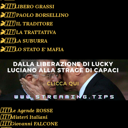
🎬🇮🇹LIBERO GRASSI
🎬🇮🇹 PAOLO BORSELLINO
🎬🇮🇹 IL TRADITORE
🎬🇮🇹 LA TRATTATIVA
🎬🇮🇹LA SUBURRA
🎬🇮🇹LO STATO E' MAFIA
🇮🇹Le Agende ROSSE
🇮🇹Misteri Italiani
🇮🇹Giovanni FALCONE