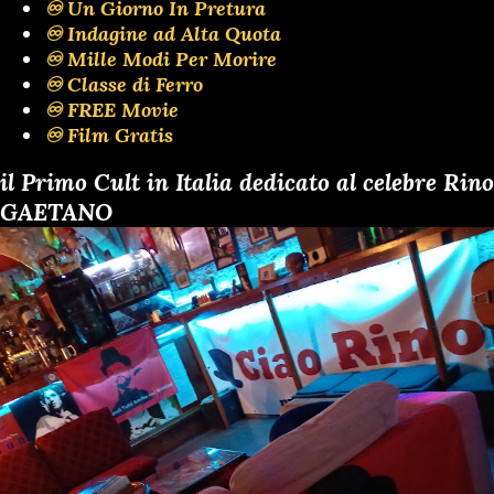
♾️ Un Giorno In Pretura
♾️ Indagine ad Alta Quota
♾️ Mille Modi Per Morire
♾️ Classe di Ferro
♾️ FREE Movie
♾️ Film Gratis
il Primo Cult in Italia dedicato al celebre Rino
GAETANO