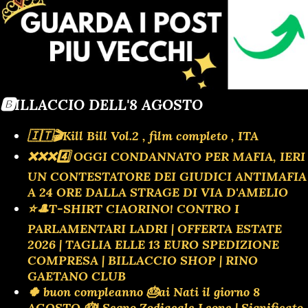
🅱️ILLACCIO DELL'8 AGOSTO
🇮🇹🎬Kill Bill Vol.2 , film completo , ITA
❌️❌️❌️4️⃣ OGGI CONDANNATO PER MAFIA, IERI
UN CONTESTATORE DEI GIUDICI ANTIMAFIA
A 24 ORE DALLA STRAGE DI VIA D'AMELIO
⭐🎩T-SHIRT CIAORINO! CONTRO I
PARLAMENTARI LADRI | OFFERTA ESTATE
2026 | TAGLIA ELLE 13 EURO SPEDIZIONE
COMPRESA | BILLACCIO SHOP | RINO
GAETANO CLUB
🍀 buon compleanno 🎂ai Nati il giorno 8
AGOSTO 🎂| Segno Zodiacale Leone | Significato