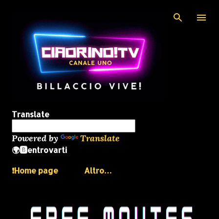
Passa ai contenuti principali
Translate
Powered by
Translate
🌍🅱️entrovarti
❗️Home page
Altro…