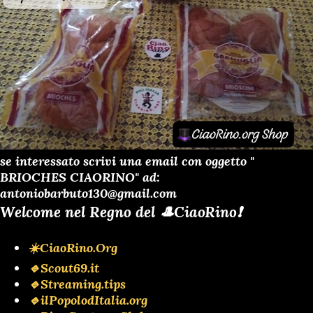
se interessato scrivi una email con oggetto "
BRIOCHES CIAORINO" ad:
antoniobarbuto130@gmail.com
Welcome nel Regno del 🎩CiaoRino❗️
☀️CiaoRino.Org
🔹Scout69.it
🔹Streaming.tips
🔹ilPopolodItalia.org