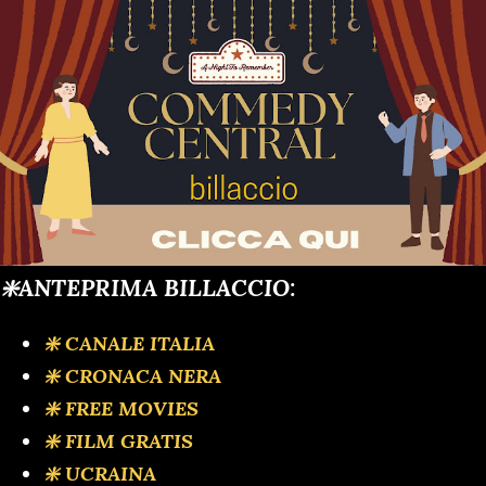
❇️ANTEPRIMA BILLACCIO:
❇️ CANALE ITALIA
❇️ CRONACA NERA
❇️ FREE MOVIES
❇️ FILM GRATIS
❇️ UCRAINA