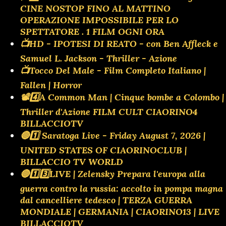
CINE NOSTOP FINO AL MATTINO
OPERAZIONE IMPOSSIBILE PER LO
SPETTATORE . 1 FILM OGNI ORA
📺HD - IPOTESI DI REATO - con Ben Affleck e
Samuel L. Jackson - Thriller - Azione
📺Tocco Del Male - Film Completo Italiano |
Fallen | Horror
📽️4️⃣A Common Man | Cinque bombe a Colombo |
Thriller d'Azione FILM CULT CIAORINO4
BILLACCIOTV
🔴1️⃣ Saratoga Live - Friday August 7, 2026 |
UNITED STATES OF CIAORINOCLUB |
BILLACCIO TV WORLD
🔴1️⃣3️⃣LIVE | Zelensky Prepara l'europa alla
guerra contro la russia: accolto in pompa magna
dal cancelliere tedesco | TERZA GUERRA
MONDIALE | GERMANIA | CIAORINO13 | LIVE
BILLACCIOTV