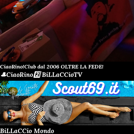
CiaoRino!Club dal 2006 OLTRE LA FEDE!
🎩CiaoRino2️⃣ BiLLaCCioTV
BiLLaCCio Mondo