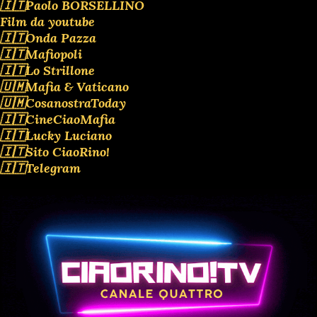
🇮🇹Paolo BORSELLINO
Film da youtube
🇮🇹Onda Pazza
🇮🇹Mafiopoli
🇮🇹Lo Strillone
🇺🇲Mafia & Vaticano
🇺🇲CosanostraToday
🇮🇹CineCiaoMafia
🇮🇹Lucky Luciano
🇮🇹Sito CiaoRino!
🇮🇹Telegram