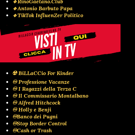
🔹RinoGaetano.Club
🔹Antonio Barbuto Papa
🔹TikTok InfluenZer Politico
☢️ BiLLaCCio For Kinder
♾️ Professione Vacanze
♾️ I Ragazzi della Terza C
♾️ Il Commissario Montalbano
♾️ Alfred Hitchcock
♾️ Holly e Benji
♾️Banco dei Pugni
♾️Stop Border Control
♾️Cash or Trash