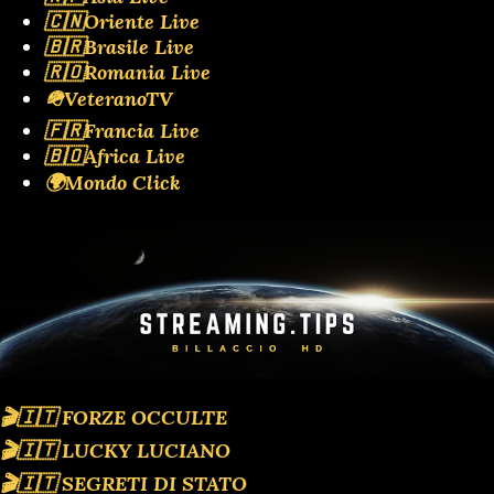
🇨🇳Oriente Live
🇧🇷Brasile Live
🇷🇴Romania Live
🪖VeteranoTV
🇫🇷Francia Live
🇧🇴Africa Live
🌍Mondo Click
🎬🇮🇹 FORZE OCCULTE
🎬🇮🇹 LUCKY LUCIANO
🎬🇮🇹 SEGRETI DI STATO