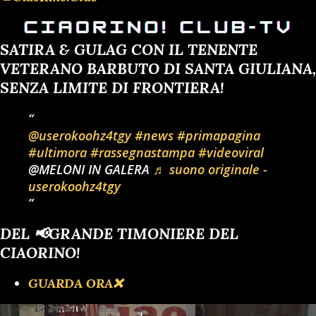
SATIRA & GULAG CON IL TENENTE
VETERANO BARBUTO DI SANTA GIULIANA,
SENZA LIMITE DI FRONTIERA!
@userokoohz4tgy
#news
#primapagina
#ultimora
#rassegnastampa
#videoviral
@MELONI IN GALERA
♬ suono originale -
userokoohz4tgy
DEL 📢GRANDE TIMONIERE DEL
CIAORINO!
GUARDA ORA❌️