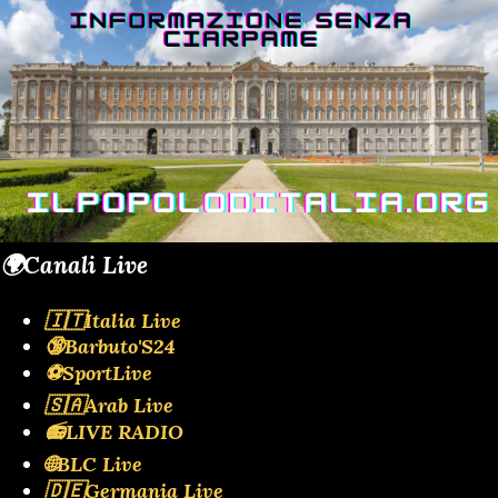
🌍Canali Live
🇮🇹Italia Live
🔞Barbuto'S24
⚽SportLive
🇸🇦Arab Live
📻LIVE RADIO
🌐BLC Live
🇩🇪Germania Live