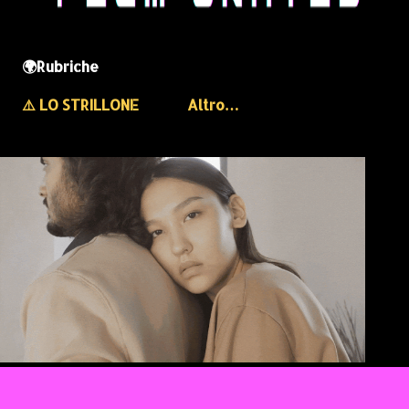
🌍Rubriche
⚠️ LO STRILLONE
Altro…