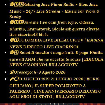
🔴1️⃣3️⃣Relaxing Jazz Piano Radio - Slow Jazz
Music - 24/7 Live Stream - Music For Work &
Study
🔴1️⃣3️⃣Ukraine live cam from Kyiv, Odessa,
Kharkiv, Kramatorsk, Sloviansk guerra diretta
live ciaorino13 blctv
🔴1️⃣COLOMBIA LIVE BILLACCIOTV | ESPANA
NEWS DIRECTO LIVE CIAORINO1
🔴4️⃣ Senaldi insulta i magistrati. E paga 10mila
euro all'ANM che ne accetta le scuse | EDICOLA
NEWS CIAORINO4 BILLACCIOTV
🕉Oroscopo: 8-9 Agosto 2026
🧨⭕️21 LUGLIO 1979 21 LUGLIO 2026 | BORIS
GIULIANO | IL SUPER POLIZIOTTO A
PALERMO | CINE ANNIVERSARIO DEDICATO
AGLI EROI DI STATO | BILLACCIOTV