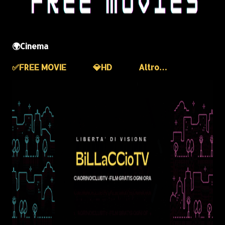
🌍Cinema
✅️FREE MOVIE
💎HD
Altro…