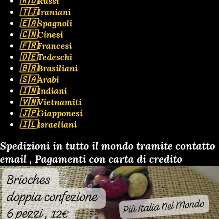
🇷🇺Russi
🇹🇯Iraniani
🇪🇦Spagnoli
🇨🇳Cinesi
🇫🇷Francesi
🇩🇪Tedeschi
🇧🇷Brasiliani
🇸🇦Arabi
🇮🇳Indiani
🇻🇳Vietnamiti
🇯🇵Giapponesi
🇮🇱Israeliani
Spedizioni in tutto il mondo tramite contatto
email , Pagamenti con carta di credito