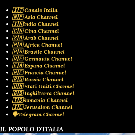
🇮🇹 Canale Italia
🇳🇵 Asia Channel
🇮🇳India Channel
🇨🇳 Cina Channel
🇸🇦 Arab Channel
🇲🇦 Africa Channel
🇧🇷 Brasile Channel
🇩🇪 Germania Channel
🇪🇦 Espana Channel
🇲🇫 Francia Channel
🇷🇺 Russia Channel
🇺🇲 Stati Uniti Channel
🇬🇧 Inghilterra Channel
🇹🇩Romania Channel
🇮🇱 Jerusalem Channel
🗣️Telegram Channel
IL POPOLO D'ITALIA