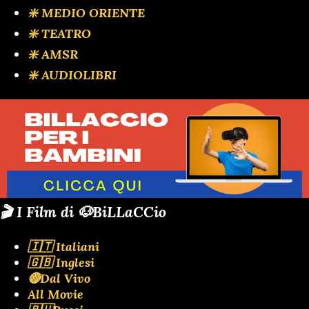
❇️ MEDIO ORIENTE
❇️ TEATRO
❇️ AMSR
❇️ AUDIOLIBRI
🎬 I Film di 🐶BiLLaCCio
🇮🇹 Italiani
🇬🇧 Inglesi
🔴Dal Vivo
All Movie