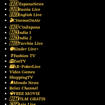
🇪🇦 EspanaNews
🇷🇺Russia Live
🇬🇧English Live
🎬CInemaOnAir
🇪🇦 CinEspana
🇮🇳India 1
🇮🇳India 2
🇹🇷Turchia Live
🟡Kinder Live+
👙Fashion TV
🦁ZooTV
🎰AB-PokerLive
Video Games
ShoppingTV
🔔Mondo News
Relax Channel
💎FREE MOVIE
🇮🇹FILM GRATIS
🇳🇵Asia Live