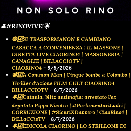
🎩#RINOVIVE!🌟
🔴4️⃣SI TRASFORMANON E CAMBIANO
CASACCA A CONVENIENZA : IL MASSONE |
DIRETTA LIVE CIAORINO4 | MASSONERIA |
CANAGLIE | BILLACCIOTV |
CIAORINO4
- 8/8/2026
📽️4️⃣A Common Man | Cinque bombe a Colombo |
Thriller d'Azione FILM CULT CIAORINO4
BILLACCIOTV
- 8/7/2026
🔔4️⃣Catania, blitz antimafia: arrestato l'ex
deputato Pippo Nicotra | #ParlamentariLadri |
CORRUZIONE | #SicuriXDavvero | CiaoRino4 |
BiLLaCCioTV
- 8/7/2026
🔔4️⃣EDICOLA CIAORINO | LO STRILLONE DI