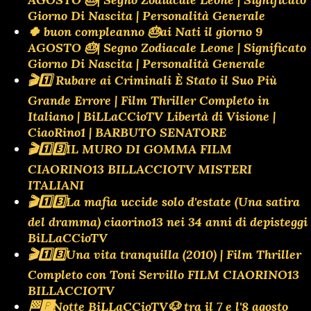
Giorno Di Nascita | Personalità Generale
🍀 buon compleanno 🎂ai Nati il giorno 9
AGOSTO 🎂| Segno Zodiacale Leone | Significato
Giorno Di Nascita | Personalità Generale
🎬1️⃣ Rubare ai Criminali È Stato il Suo Più
Grande Errore | Film Thriller Completo in
Italiano | BiLLaCCioTV Libertà di Visione |
CiaoRino1 | BARBUTO SENATORE
🎬1️⃣3️⃣IL MURO DI GOMMA FILM
CIAORINO13 BILLACCIOTV MISTERI
ITALIANI
🎬1️⃣3️⃣La mafia uccide solo d'estate (Una satira
del dramma) ciaorino13 nei 34 anni di depisteggi
BiLLaCCioTV
🎬1️⃣3️⃣Una vita tranquilla (2010) | Film Thriller
Completo con Toni Servillo FILM CIAORINO13
BILLACCIOTV
🏁🅿️Notte BiLLaCCioTV🐶 tra il 7 e l'8 agosto