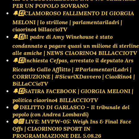
PER UN POPOLO SOVRANO
🔔4️⃣CLAMOROSO FALLIMENTO DI GIORGIA
MELONI | lo strillone | parlamentariladri |
ciaorino4 billaccioTV
🔔4️⃣Il padre di Amy Winehouse è stato
condannato a pagare quasi un milione di sterline
alle amiche | NEWS CIAORINO4 BILLACCIOTV
🔔4️⃣Inchiesta Cefpas, arrestato il deputato Ars
Riccardo Gallo Afflitto | #ParlamentariLadri |
CORRUZIONE | #SicuriXDavvero | CiaoRino4 |
BiLLaCCioTV
🔔4️⃣SATIRA FACEBOOK | GIORGIA MELONI |
politica ciaorino4 BILLACCIOTV
🔴 DELITTO DI GARLASCO - Il tribunale del
popolo (con Andrea Lombardi)
🔴🔟 LIVE: MVPW-05: Weigh Ins & Final Face
Offs | CIAORINO10 SPORT IN
PROGRAMMAZIONE DEL 5.08.26