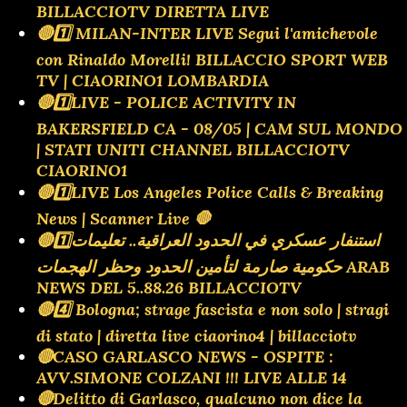
BILLACCIOTV DIRETTA LIVE
🔴1️⃣ MILAN-INTER LIVE Segui l'amichevole
con Rinaldo Morelli! BILLACCIO SPORT WEB
TV | CIAORINO1 LOMBARDIA
🔴1️⃣LIVE - POLICE ACTIVITY IN
BAKERSFIELD CA - 08/05 | CAM SUL MONDO
| STATI UNITI CHANNEL BILLACCIOTV
CIAORINO1
🔴1️⃣LIVE Los Angeles Police Calls & Breaking
News | Scanner Live 🛑
🔴1️⃣استنفار عسكري في الحدود العراقية.. تعليمات
حكومية صارمة لتأمين الحدود وحظر الهجمات ARAB
NEWS DEL 5..88.26 BILLACCIOTV
🔴4️⃣ Bologna; strage fascista e non solo | stragi
di stato | diretta live ciaorino4 | billacciotv
🔴CASO GARLASCO NEWS - OSPITE :
AVV.SIMONE COLZANI !!! LIVE ALLE 14
🔴Delitto di Garlasco, qualcuno non dice la