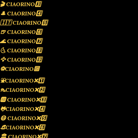
🎬 CIAORINO3️⃣
🎩 CIAORINO4️⃣
🇮🇹 CIAORINO5️⃣
🍺 CIAORINO6️⃣
🌊 CIAORINO7️⃣
🌜 CIAORINO8️⃣
🦅 CIAORINO9️⃣
⚽️CIAORINO🔟
⛲️CIAORINO❌️1️⃣
👠CIAORINO❌️2️⃣
🆎 CIAORINO❌️3️⃣
🐸CIAORINO❌️4️⃣
😷 CIAORINO❌️5️⃣
👒CIAORINO❌️6️⃣
🏛 CIAORINO❌️7️⃣