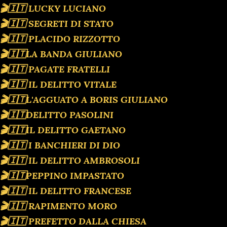
🎬🇮🇹 LUCKY LUCIANO
🎬🇮🇹 SEGRETI DI STATO
🎬🇮🇹 PLACIDO RIZZOTTO
🎬🇮🇹LA BANDA GIULIANO
🎬🇮🇹 PAGATE FRATELLI
🎬🇮🇹 IL DELITTO VITALE
🎬🇮🇹L'AGGUATO A BORIS GIULIANO
🎬🇮🇹DELITTO PASOLINI
🎬🇮🇹IL DELITTO GAETANO
🎬🇮🇹 I BANCHIERI DI DIO
🎬🇮🇹 IL DELITTO AMBROSOLI
🎬🇮🇹PEPPINO IMPASTATO
🎬🇮🇹 IL DELITTO FRANCESE
🎬🇮🇹 RAPIMENTO MORO
🎬🇮🇹 PREFETTO DALLA CHIESA