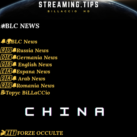
❇️BLC NEWS
🔔🌍BLC News
🇷🇺🔔Russia News
🇩🇪🔔Germania News
🇬🇧🔔 English News
🇪🇦🔔Espana News
🇸🇦🔔 Arab News
🇷🇴🔔Romania News
📝Topyc BiLLaCCio
🎬🇮🇹 FORZE OCCULTE