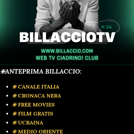
❇️ANTEPRIMA BILLACCIO:
❇️ CANALE ITALIA
❇️ CRONACA NERA
❇️ FREE MOVIES
❇️ FILM GRATIS
❇️ UCRAINA
❇️ MEDIO ORIENTE