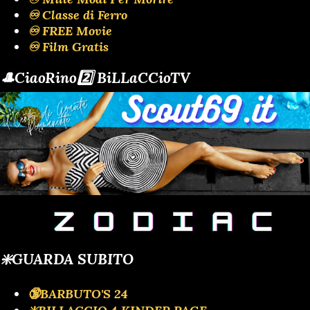
♾️ Classe di Ferro
♾️ FREE Movie
♾️ Film Gratis
🎩CiaoRino2️⃣ BiLLaCCioTV
❇️GUARDA SUBITO
🔞BARBUTO'S 24