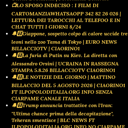
📺LO SPOSO INDECISO : I FILM DI
CARTOMANZIAWHATSAOPP 342 82 26 026 |
LETTURA DEI TAROCCHI AL TELEFOO E IN
CHAT TUTTI I GIORNI 8/24
🔔1️⃣Giappone, sospetto colpo di calore uccide tre
leoni nello zoo Tama di Tokyo | EURO NEWS
BILLACCIOTV | CIAORINO1
🔔1️⃣La furia di Putin su Kiev. La diretta con
Alessandro Orsini | UCRAINA IN RASSEGNA
STAMPA 5.8.26 BILLACCIOTV CIAORINO1
🔔1️⃣LE NOTIZIE DEL GIORNO | MATTINO
BILLACCIO DEL 5 AGOSTO 2026 | CIAORINO1
FT ILPOPOLODITALIA.ORG INFO SENZA
CIARPAME CANALE ITALIA
🔔1️⃣Trump annuncia trattative con l'Iran:
"Ultima chance prima della decapitazione",
Teheran smentisce | BLC NEWS FT
ILPOPOLODITALIA.ORG INFO NO CIARPAME