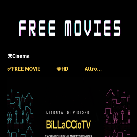
🌍Cinema
✅️FREE MOVIE
💎HD
Altro…