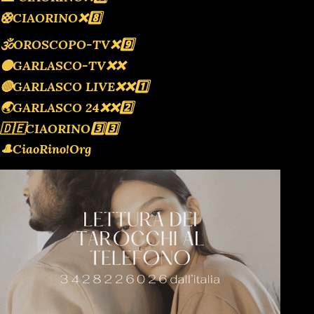
🛟CIAORINO❌️8️⃣
🕉OROSCOPO-TV❌️9️⃣
🟡GARLASCO-TV❌️❌️
🔴GARLASCO LIVE❌️❌️1️⃣
🌏GARLASCO 24❌️❌️2️⃣
🇩🇪CIAORINO3️⃣3️⃣
🎩CiaoRino!Org