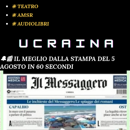
❇️ TEATRO
❇️ AMSR
❇️ AUDIOLIBRI
🔔📰 IL MEGLIO DALLA STAMPA DEL 5
AGOSTO IN 60 SECONDI