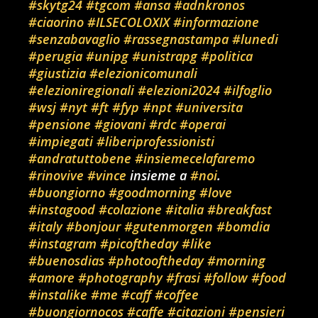
#skytg24
#tgcom
#ansa
#adnkronos
#ciaorino
#ILSECOLOXIX
#informazione
#senzabavaglio
#rassegnastampa
#lunedi
#perugia
#unipg
#unistrapg
#politica
#giustizia
#elezionicomunali
#elezioniregionali
#elezioni2024
#ilfoglio
#wsj
#nyt
#ft
#fyp
#npt
#universita
#pensione
#giovani
#rdc
#operai
#impiegati
#liberiprofessionisti
#andratuttobene
#insiemecelafaremo
#rinovive
#vince
insieme a
#noi
.
#buongiorno
#goodmorning
#love
#instagood
#colazione
#italia
#breakfast
#italy
#bonjour
#gutenmorgen
#bomdia
#instagram
#picoftheday
#like
#buenosdias
#photooftheday
#morning
#amore
#photography
#frasi
#follow
#food
#instalike
#me
#caff
#coffee
#buongiornocos
#caffe
#citazioni
#pensieri