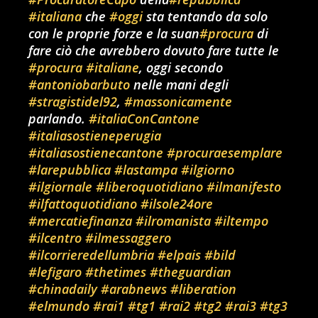
#italiana
che
#oggi
sta tentando da solo
con le proprie forze e la suan
#procura
di
fare ciò che avrebbero dovuto fare tutte le
#procura
#italiane
, oggi secondo
#antoniobarbuto
nelle mani degli
#stragistidel92
,
#massonicamente
parlando.
#italiaConCantone
#italiasostieneperugia
#italiasostienecantone
#procuraesemplare
#larepubblica
#lastampa
#ilgiorno
#ilgiornale
#liberoquotidiano
#ilmanifesto
#ilfattoquotidiano
#ilsole24ore
#mercatiefinanza
#ilromanista
#iltempo
#ilcentro
#ilmessaggero
#ilcorrieredellumbria
#elpais
#bild
#lefigaro
#thetimes
#theguardian
#chinadaily
#arabnews
#liberation
#elmundo
#rai1
#tg1
#rai2
#tg2
#rai3
#tg3