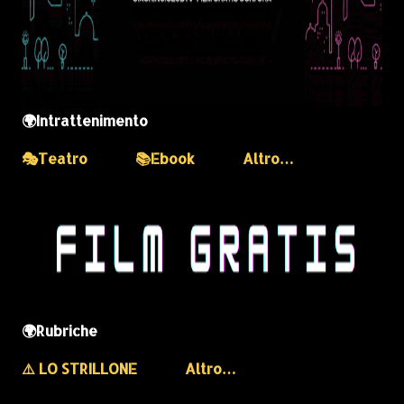
🌍Intrattenimento
🎭Teatro
📚Ebook
Altro…
🌍Rubriche
⚠️ LO STRILLONE
Altro…