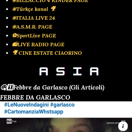
❇️BILLACCIO 4 KINDER PAGE
❇️Türkçe kanal 🎥
❇️ITALIA LIVE 24
❇️A.S.M.R. PAGE
⚽SportLive PAGE
📻LIVE RADIO PAGE
🎥 CINE ESTATE CIAORINO
🤒1️⃣Febbre da Garlasco (Gli Articoli)
FEBBRE DA GARLASCO