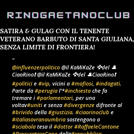
SATIRA & GULAG CON IL TENENTE
VETERANO BARBUTO DI SANTA GIULIANA,
SENZA LIMITE DI FRONTIERA!
@influenzerpolitico
@il KaMiKaZe 🦅del 🎩
CiaoRino❗ @il KaMiKaZe 🦅del 🎩CiaoRino❗
#politici
e
#vip
, vicini a
#mafiosi
,
#indagati
.
Parte da
#perugia
l'*
#inchiesta
che fa
tremare i
#parlamentari
, per una
voltav
#uniti
e senza
#divergenze
difronte al
#brivido
della
#giustizia
.
#ciaorinoclub
e
#italiasovranaumbria
sostengono a
#sciabola
tesa il
#dottor
#RaffaeleCantone
#ProcuratoreCapo
della
#repubblica