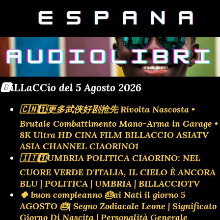
🅱️iLLaCCio del 5 Agosto 2026
🇨🇳1️⃣更多武侠好剧抢先 Rivolta Nascosta •
Brutale Combattimento Mano-Arma in Garage •
8K Ultra HD CINA FILM BILLACCIO ASIATV
ASIA CHANNEL CIAORINO1
🇮🇹1️⃣UMBRIA POLITICA CIAORINO: NEL
CUORE VERDE D'ITALIA, IL CIELO È ANCORA
BLU | POLITICA | UMBRIA | BILLACCIOTV
🍀 buon compleanno 🎂ai Nati il giorno 5
AGOSTO 🎂| Segno Zodiacale Leone | Significato
Giorno Di Nascita | Personalità Generale