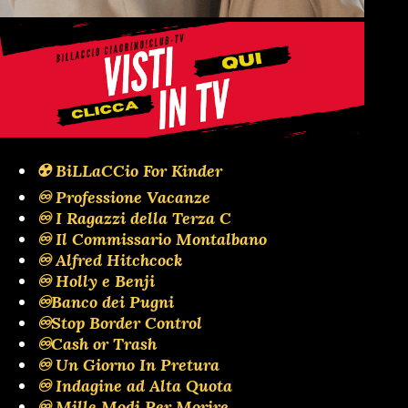
☢️ BiLLaCCio For Kinder
♾️ Professione Vacanze
♾️ I Ragazzi della Terza C
♾️ Il Commissario Montalbano
♾️ Alfred Hitchcock
♾️ Holly e Benji
♾️Banco dei Pugni
♾️Stop Border Control
♾️Cash or Trash
♾️ Un Giorno In Pretura
♾️ Indagine ad Alta Quota
♾️ Mille Modi Per Morire