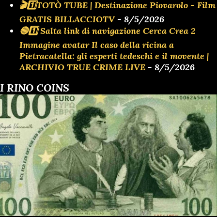
🎬1️⃣TOTÒ TUBE | Destinazione Piovarolo - Film
GRATIS BILLACCIOTV
- 8/5/2026
🔴1️⃣ Salta link di navigazione Cerca Crea 2
Immagine avatar Il caso della ricina a
Pietracatella: gli esperti tedeschi e il movente |
ARCHIVIO TRUE CRIME LIVE
- 8/5/2026
I RINO COINS