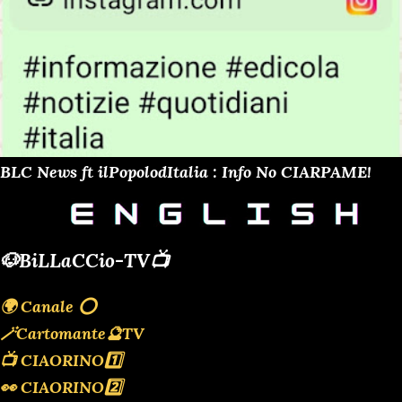
BLC News ft ilPopolodItalia : Info No CIARPAME!
🐶BiLLaCCio-TV📺
🌍 Canale ⭕️
🪄Cartomante🔮TV
📺 CIAORINO1️⃣
👀 CIAORINO2️⃣