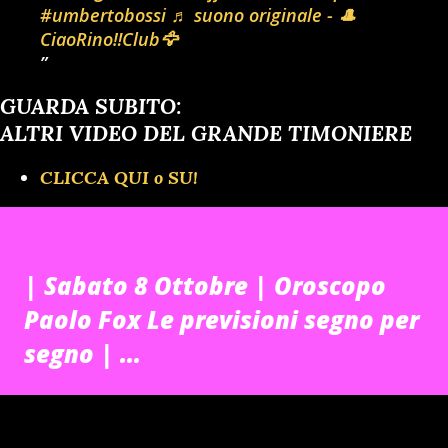
#umbertobossi
♬ suono originale - 🎩
CiaoRino‼️Club🦅
GUARDA SUBITO:
ALTRI VIDEO DEL GRANDE TIMONIERE
CLICCA QUI o SU!
| Sabato 8 Ottobre | Oroscopo
Paolo Fox Le previsioni segno per
segno | ...