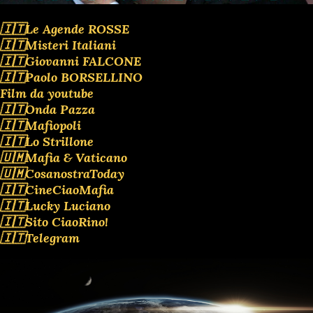
🇮🇹Le Agende ROSSE
🇮🇹Misteri Italiani
🇮🇹Giovanni FALCONE
🇮🇹Paolo BORSELLINO
Film da youtube
🇮🇹Onda Pazza
🇮🇹Mafiopoli
🇮🇹Lo Strillone
🇺🇲Mafia & Vaticano
🇺🇲CosanostraToday
🇮🇹CineCiaoMafia
🇮🇹Lucky Luciano
🇮🇹Sito CiaoRino!
🇮🇹Telegram