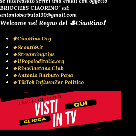
se interessato scrivi una email con oggetto "
BRIOCHES CIAORINO" ad:
antoniobarbuto130@gmail.com
Welcome nel Regno del 🎩CiaoRino❗️
☀️CiaoRino.Org
🔹Scout69.it
🔹Streaming.tips
🔹ilPopolodItalia.org
🔹RinoGaetano.Club
🔹Antonio Barbuto Papa
🔹TikTok InfluenZer Politico