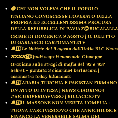
🟡 CHI NON VOLEVA CHE IL POPOLO
ITALIANO CONOSCESSE L'OPERATO DELLA
PROPRIA ED ECCELLENTISSIMA PROCURA
DELLA REPUBBLICA DI PAVIA❓️🤔 BUGALALLA
CRIME DI DOMENICA 9 AGSTO | IL DELITTO
DI GARLASCO CARTOMANTETV
🔔1️⃣ Le Notizie del 9 agosto dall'Italia BLC News
❌️❌️❌️❌️6️⃣Quali segreti nasconde Giuseppe
Graviano sulle stragi di mafia del '92 e '93?
Sekret - puntata 3 ciaorino4 berlusconi |
cosanostra today billacciotv
🔔4️⃣ ARABIA,TURCHIA E PAKISTAN FIRMANO
UN ATTO DI INTESA | NEWS CIAORINO4
#SICURIPERDAVVERO | BILLACCIOTV
🔔4️⃣IL MASSONE NON MERITA L'OMELIA :
TUONA L'ARCIVESCOVO CHE ANNICHILISCE
FINANCO LA VENERABILE SALMA DEL