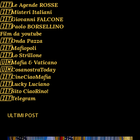
🇮🇹Le Agende ROSSE
🇮🇹Misteri Italiani
🇮🇹Giovanni FALCONE
🇮🇹Paolo BORSELLINO
Film da youtube
🇮🇹Onda Pazza
🇮🇹Mafiopoli
🇮🇹Lo Strillone
🇺🇲Mafia & Vaticano
🇺🇲CosanostraToday
🇮🇹CineCiaoMafia
🇮🇹Lucky Luciano
🇮🇹Sito CiaoRino!
🇮🇹Telegram
ULTIMI POST