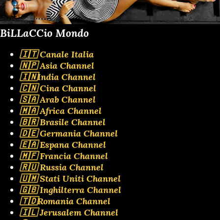
BiLLaCCio Mondo
🇮🇹 Canale Italia
🇳🇵 Asia Channel
🇮🇳India Channel
🇨🇳 Cina Channel
🇸🇦 Arab Channel
🇲🇦 Africa Channel
🇧🇷 Brasile Channel
🇩🇪 Germania Channel
🇪🇦 Espana Channel
🇲🇫 Francia Channel
🇷🇺 Russia Channel
🇺🇲 Stati Uniti Channel
🇬🇧 Inghilterra Channel
🇹🇩Romania Channel
🇮🇱 Jerusalem Channel