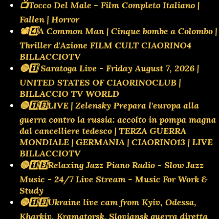
📺Tocco Del Male - Film Completo Italiano |
Fallen | Horror
📽️4️⃣A Common Man | Cinque bombe a Colombo |
Thriller d'Azione FILM CULT CIAORINO4
BILLACCIOTV
🔴1️⃣ Saratoga Live - Friday August 7, 2026 |
UNITED STATES OF CIAORINOCLUB |
BILLACCIO TV WORLD
🔴1️⃣3️⃣LIVE | Zelensky Prepara l'europa alla
guerra contro la russia: accolto in pompa magna
dal cancelliere tedesco | TERZA GUERRA
MONDIALE | GERMANIA | CIAORINO13 | LIVE
BILLACCIOTV
🔴1️⃣3️⃣Relaxing Jazz Piano Radio - Slow Jazz
Music - 24/7 Live Stream - Music For Work &
Study
🔴1️⃣3️⃣Ukraine live cam from Kyiv, Odessa,
Kharkiv, Kramatorsk, Sloviansk guerra diretta