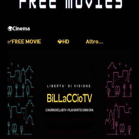
🌍Cinema
✅️FREE MOVIE
💎HD
Altro…