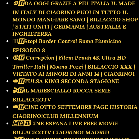
🪙1️⃣DA OGGI GRAZIE A PIU' ITALIA IL MADE
IN ITALY DI CIAORINO PUOI IN TUTTO IL
MONDO MANGIARE SANO | BILLACCIO SHOP
| STATI UNITI | GERMANIA | AUSTRALIA E
INGHILTERRA
👮‍♂️1️⃣Stop! Border Control Roma Fiumicino
EPISODIO 8
🔞1️⃣ Corruption | Filem Penuh 4K Ultra HD
Thriller Itali | Moana Pozzi | BILLACCIO XXX |
VIETATO AI MINORI DI ANNI 14 | CIAORINO1
👑1️⃣TULSA KING SECONDA STAGIONE
🎬1️⃣IL MARESCIALLO ROCCA SERIE
BILLACCIOTV
👑1️⃣CINE OTTO SETTEMBRE PAGE HISTORIA
CIAORINO!CLUB MILLENNIUM
🇪🇦1️⃣CINE ESPANA LIVE FREE MOVIE
BILLACICOTV CIAORINO1 MADRID