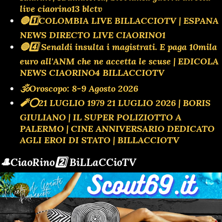
live ciaorino13 blctv
🔴1️⃣COLOMBIA LIVE BILLACCIOTV | ESPANA
NEWS DIRECTO LIVE CIAORINO1
🔴4️⃣ Senaldi insulta i magistrati. E paga 10mila
euro all'ANM che ne accetta le scuse | EDICOLA
NEWS CIAORINO4 BILLACCIOTV
🕉Oroscopo: 8-9 Agosto 2026
🧨⭕️21 LUGLIO 1979 21 LUGLIO 2026 | BORIS
GIULIANO | IL SUPER POLIZIOTTO A
PALERMO | CINE ANNIVERSARIO DEDICATO
AGLI EROI DI STATO | BILLACCIOTV
🎩CiaoRino2️⃣ BiLLaCCioTV