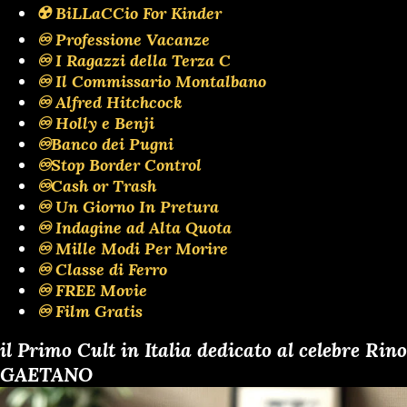
☢️ BiLLaCCio For Kinder
♾️ Professione Vacanze
♾️ I Ragazzi della Terza C
♾️ Il Commissario Montalbano
♾️ Alfred Hitchcock
♾️ Holly e Benji
♾️Banco dei Pugni
♾️Stop Border Control
♾️Cash or Trash
♾️ Un Giorno In Pretura
♾️ Indagine ad Alta Quota
♾️ Mille Modi Per Morire
♾️ Classe di Ferro
♾️ FREE Movie
♾️ Film Gratis
il Primo Cult in Italia dedicato al celebre Rino
GAETANO