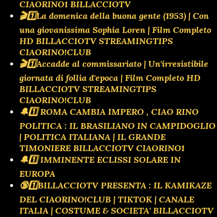
CIAORINO1 BILLACCIOTV
🎬1️⃣La domenica della buona gente (1953) | Con
una giovanissima Sophia Loren | Film Completo
HD BILLACCIOTV STREAMINGTIPS
CIAORINO!CLUB
🎬1️⃣Accadde al commissariato | Un'irresistibile
giornata di follia d'epoca | Film Completo HD
BILLACCIOTV STREAMINGTIPS
CIAORINO!CLUB
🔔1️⃣ ROMA CAMBIA IMPERO , CIAO RINO
POLITICA : IL BRASILIANO IN CAMPIDOGLIO
| POLITICA ITALIANA | IL GRANDE
TIMONIERE BILLACCIOTV CIAORINO1
🔔1️⃣ IMMINENTE ECLISSI SOLARE IN
EUROPA
🔞1️⃣BILLACCIOTV PRESENTA : IL KAMIKAZE
DEL CIAORINO!CLUB | TIKTOK | CANALE
ITALIA | COSTUME & SOCIETA' BILLACCIOTV