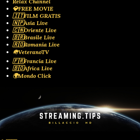
Relax Channel
💎FREE MOVIE
🇮🇹FILM GRATIS
🇳🇵Asia Live
🇨🇳Oriente Live
🇧🇷Brasile Live
🇷🇴Romania Live
🪖VeteranoTV
🇫🇷Francia Live
🇧🇴Africa Live
🌍Mondo Click