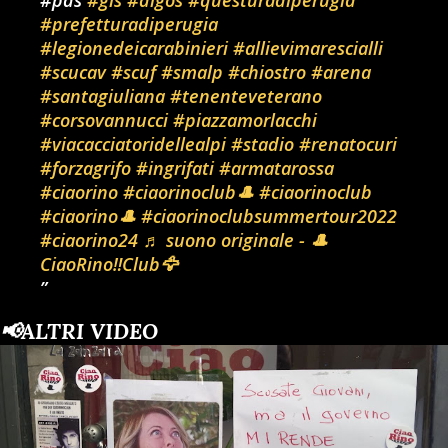
#pds
#gis
#digos
#questuradiperugia
#prefetturadiperugia
#legionedeicarabinieri
#allievimarescialli
#scucav
#scuf
#smalp
#chiostro
#arena
#santagiuliana
#tenenteveterano
#corsovannucci
#piazzamorlacchi
#viacacciatoridellealpi
#stadio
#renatocuri
#forzagrifo
#ingrifati
#armatarossa
#ciaorino
#ciaorinoclub🎩
#ciaorinoclub
#ciaorino🎩
#ciaorinoclubsummertour2022
#ciaorino24
♬ suono originale - 🎩
CiaoRino‼️Club🦅
📢ALTRI VIDEO