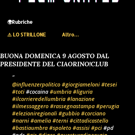
🌍Rubriche
⚠️ LO STRILLONE
Altro…
BUONA DOMENICA 9 AGOSTO DAL
PRESIDENTE DEL CIAORINO!CLUB
@influenzerpolitico
#giorgiameloni
#tesei
#toti
#cocaina
#umbria
#liguria
#ilcorrieredellumbria
#lanazione
#ilmessaggero
#rassegnastampa
#perugia
#elezioniregionali
#gubbio
#corciano
#narni
#amelia
#terni
#cittadicastello
#bastiaumbra
#spoleto
#assisi
#pci
#pd