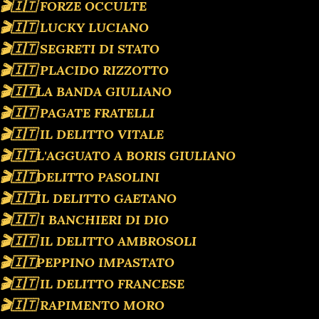
🎬🇮🇹 FORZE OCCULTE
🎬🇮🇹 LUCKY LUCIANO
🎬🇮🇹 SEGRETI DI STATO
🎬🇮🇹 PLACIDO RIZZOTTO
🎬🇮🇹LA BANDA GIULIANO
🎬🇮🇹 PAGATE FRATELLI
🎬🇮🇹 IL DELITTO VITALE
🎬🇮🇹L'AGGUATO A BORIS GIULIANO
🎬🇮🇹DELITTO PASOLINI
🎬🇮🇹IL DELITTO GAETANO
🎬🇮🇹 I BANCHIERI DI DIO
🎬🇮🇹 IL DELITTO AMBROSOLI
🎬🇮🇹PEPPINO IMPASTATO
🎬🇮🇹 IL DELITTO FRANCESE
🎬🇮🇹 RAPIMENTO MORO