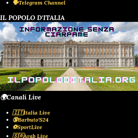
🗣️Telegram Channel
IL POPOLO D'ITALIA
🌍Canali Live
🇮🇹Italia Live
🔞Barbuto'S24
⚽SportLive
🇸🇦Arab Live