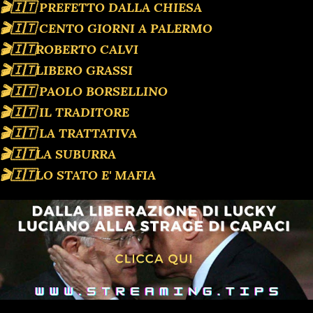
🎬🇮🇹 PREFETTO DALLA CHIESA
🎬🇮🇹 CENTO GIORNI A PALERMO
🎬🇮🇹ROBERTO CALVI
🎬🇮🇹LIBERO GRASSI
🎬🇮🇹 PAOLO BORSELLINO
🎬🇮🇹 IL TRADITORE
🎬🇮🇹 LA TRATTATIVA
🎬🇮🇹LA SUBURRA
🎬🇮🇹LO STATO E' MAFIA