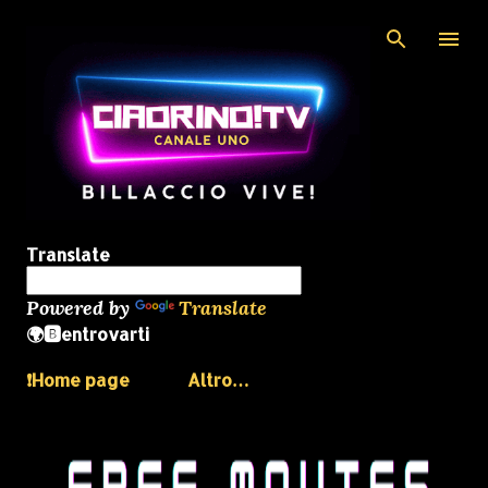
Passa ai contenuti principali
Translate
Powered by
Translate
🌍🅱️entrovarti
❗️Home page
Altro…