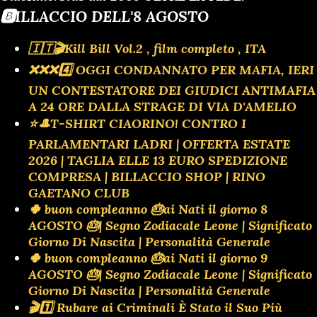
🅱️ILLACCIO DELL'8 AGOSTO
🇮🇹🎬Kill Bill Vol.2 , film completo , ITA
❌️❌️❌️4️⃣ OGGI CONDANNATO PER MAFIA, IERI
UN CONTESTATORE DEI GIUDICI ANTIMAFIA
A 24 ORE DALLA STRAGE DI VIA D'AMELIO
⭐🎩T-SHIRT CIAORINO! CONTRO I
PARLAMENTARI LADRI | OFFERTA ESTATE
2026 | TAGLIA ELLE 13 EURO SPEDIZIONE
COMPRESA | BILLACCIO SHOP | RINO
GAETANO CLUB
🍀 buon compleanno 🎂ai Nati il giorno 8
AGOSTO 🎂| Segno Zodiacale Leone | Significato
Giorno Di Nascita | Personalità Generale
🍀 buon compleanno 🎂ai Nati il giorno 9
AGOSTO 🎂| Segno Zodiacale Leone | Significato
Giorno Di Nascita | Personalità Generale
🎬1️⃣ Rubare ai Criminali È Stato il Suo Più