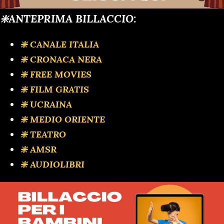
❇️ANTEPRIMA BILLACCIO:
❇️ CANALE ITALIA
❇️ CRONACA NERA
❇️ FREE MOVIES
❇️ FILM GRATIS
❇️ UCRAINA
❇️ MEDIO ORIENTE
❇️ TEATRO
❇️ AMSR
❇️ AUDIOLIBRI