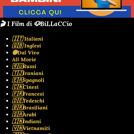
🎬 I Film di 🐶BiLLaCCio
🇮🇹 Italiani
🇬🇧 Inglesi
🔴Dal Vivo
All Movie
🇷🇺Russi
🇹🇯Iraniani
🇪🇦Spagnoli
🇨🇳Cinesi
🇫🇷Francesi
🇩🇪Tedeschi
🇧🇷Brasiliani
🇸🇦Arabi
🇮🇳Indiani
🇻🇳Vietnamiti