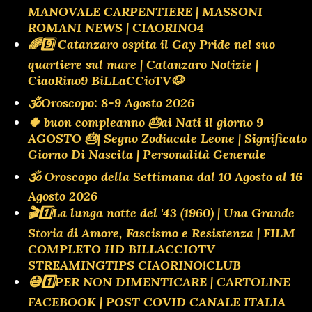
MANOVALE CARPENTIERE | MASSONI
ROMANI NEWS | CIAORINO4
🌈9️⃣ Catanzaro ospita il Gay Pride nel suo
quartiere sul mare | Catanzaro Notizie |
CiaoRino9 BiLLaCCioTV🐶
🕉Oroscopo: 8-9 Agosto 2026
🍀 buon compleanno 🎂ai Nati il giorno 9
AGOSTO 🎂| Segno Zodiacale Leone | Significato
Giorno Di Nascita | Personalità Generale
🕉 Oroscopo della Settimana dal 10 Agosto al 16
Agosto 2026
🎬1️⃣La lunga notte del '43 (1960) | Una Grande
Storia di Amore, Fascismo e Resistenza | FILM
COMPLETO HD BILLACCIOTV
STREAMINGTIPS CIAORINO!CLUB
😷1️⃣PER NON DIMENTICARE | CARTOLINE
FACEBOOK | POST COVID CANALE ITALIA