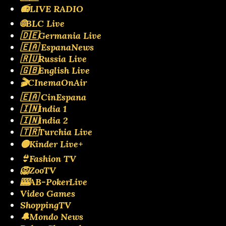
📻LIVE RADIO
🌐BLC Live
🇩🇪Germania Live
🇪🇦 EspanaNews
🇷🇺Russia Live
🇬🇧English Live
🎬CInemaOnAir
🇪🇦 CinEspana
🇮🇳India 1
🇮🇳India 2
🇹🇷Turchia Live
🟡Kinder Live+
👙Fashion TV
🦁ZooTV
🎰AB-PokerLive
Video Games
ShoppingTV
🔔Mondo News