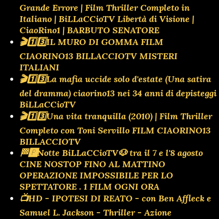
Grande Errore | Film Thriller Completo in
Italiano | BiLLaCCioTV Libertà di Visione |
CiaoRino1 | BARBUTO SENATORE
🎬1️⃣3️⃣IL MURO DI GOMMA FILM
CIAORINO13 BILLACCIOTV MISTERI
ITALIANI
🎬1️⃣3️⃣La mafia uccide solo d'estate (Una satira
del dramma) ciaorino13 nei 34 anni di depisteggi
BiLLaCCioTV
🎬1️⃣3️⃣Una vita tranquilla (2010) | Film Thriller
Completo con Toni Servillo FILM CIAORINO13
BILLACCIOTV
🏁🅿️Notte BiLLaCCioTV🐶 tra il 7 e l'8 agosto
CINE NOSTOP FINO AL MATTINO
OPERAZIONE IMPOSSIBILE PER LO
SPETTATORE . 1 FILM OGNI ORA
📺HD - IPOTESI DI REATO - con Ben Affleck e
Samuel L. Jackson - Thriller - Azione