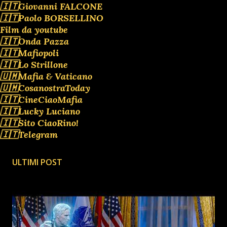
🇮🇹Giovanni FALCONE
🇮🇹Paolo BORSELLINO
Film da youtube
🇮🇹Onda Pazza
🇮🇹Mafiopoli
🇮🇹Lo Strillone
🇺🇲Mafia & Vaticano
🇺🇲CosanostraToday
🇮🇹CineCiaoMafia
🇮🇹Lucky Luciano
🇮🇹Sito CiaoRino!
🇮🇹Telegram
ULTIMI POST