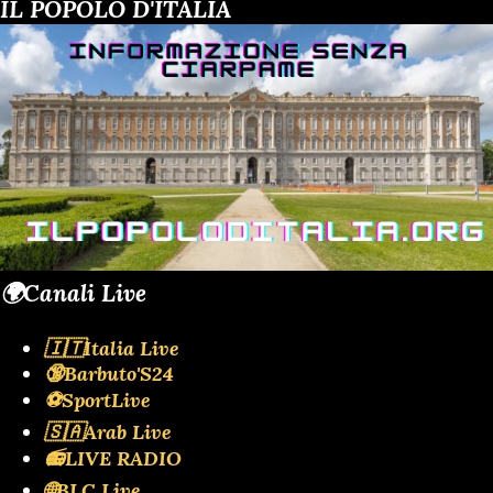
IL POPOLO D'ITALIA
🌍Canali Live
🇮🇹Italia Live
🔞Barbuto'S24
⚽SportLive
🇸🇦Arab Live
📻LIVE RADIO
🌐BLC Live