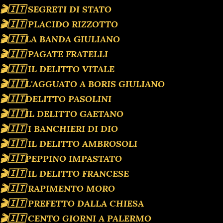
🎬🇮🇹 SEGRETI DI STATO
🎬🇮🇹 PLACIDO RIZZOTTO
🎬🇮🇹LA BANDA GIULIANO
🎬🇮🇹 PAGATE FRATELLI
🎬🇮🇹 IL DELITTO VITALE
🎬🇮🇹L'AGGUATO A BORIS GIULIANO
🎬🇮🇹DELITTO PASOLINI
🎬🇮🇹IL DELITTO GAETANO
🎬🇮🇹 I BANCHIERI DI DIO
🎬🇮🇹 IL DELITTO AMBROSOLI
🎬🇮🇹PEPPINO IMPASTATO
🎬🇮🇹 IL DELITTO FRANCESE
🎬🇮🇹 RAPIMENTO MORO
🎬🇮🇹 PREFETTO DALLA CHIESA
🎬🇮🇹 CENTO GIORNI A PALERMO