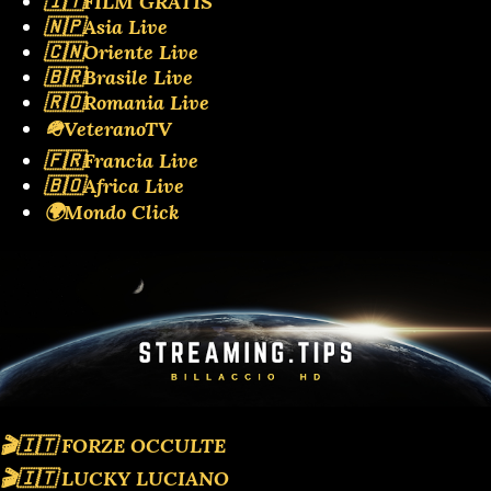
🇮🇹FILM GRATIS
🇳🇵Asia Live
🇨🇳Oriente Live
🇧🇷Brasile Live
🇷🇴Romania Live
🪖VeteranoTV
🇫🇷Francia Live
🇧🇴Africa Live
🌍Mondo Click
🎬🇮🇹 FORZE OCCULTE
🎬🇮🇹 LUCKY LUCIANO