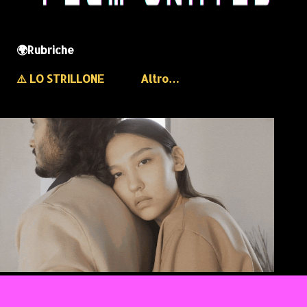
🌍Rubriche
⚠️ LO STRILLONE
Altro…