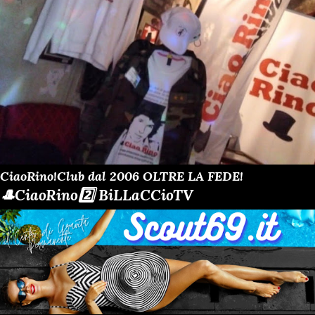
CiaoRino!Club dal 2006 OLTRE LA FEDE!
🎩CiaoRino2️⃣ BiLLaCCioTV