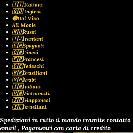
🇮🇹 Italiani
🇬🇧 Inglesi
🔴Dal Vivo
All Movie
🇷🇺Russi
🇹🇯Iraniani
🇪🇦Spagnoli
🇨🇳Cinesi
🇫🇷Francesi
🇩🇪Tedeschi
🇧🇷Brasiliani
🇸🇦Arabi
🇮🇳Indiani
🇻🇳Vietnamiti
🇯🇵Giapponesi
🇮🇱Israeliani
Spedizioni in tutto il mondo tramite contatto
email , Pagamenti con carta di credito