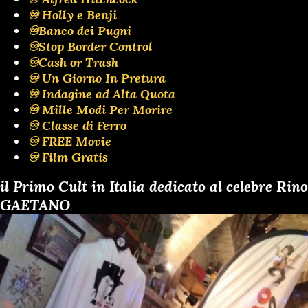
♾️ Holly e Benji
♾️Banco dei Pugni
♾️Stop Border Control
♾️Cash or Trash
♾️ Un Giorno In Pretura
♾️ Indagine ad Alta Quota
♾️ Mille Modi Per Morire
♾️ Classe di Ferro
♾️ FREE Movie
♾️ Film Gratis
il Primo Cult in Italia dedicato al celebre Rino
GAETANO