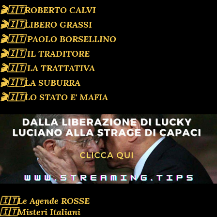
🎬🇮🇹ROBERTO CALVI
🎬🇮🇹LIBERO GRASSI
🎬🇮🇹 PAOLO BORSELLINO
🎬🇮🇹 IL TRADITORE
🎬🇮🇹 LA TRATTATIVA
🎬🇮🇹LA SUBURRA
🎬🇮🇹LO STATO E' MAFIA
🇮🇹Le Agende ROSSE
🇮🇹Misteri Italiani