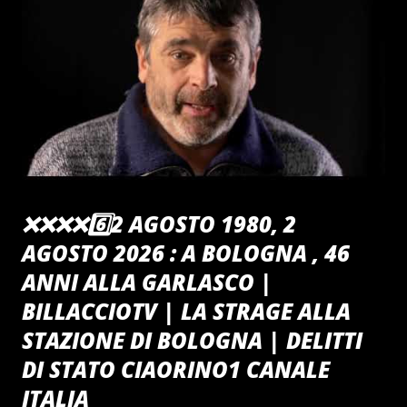
notti battistiane d'Inverno tra le Antiche Mura del
"CiaoRino!Club" Un grazie ai Tabarro brothers & Iron per un
decennio di musica sulla cresta dell' Onda "CiaoRino!Club"
❌️❌️❌️❌️6️⃣2 AGOSTO 1980, 2
AGOSTO 2026 : A BOLOGNA , 46
ANNI ALLA GARLASCO |
BILLACCIOTV | LA STRAGE ALLA
STAZIONE DI BOLOGNA | DELITTI
DI STATO CIAORINO1 CANALE
ITALIA