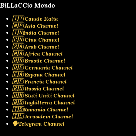
BiLLaCCio Mondo
🇮🇹 Canale Italia
🇳🇵 Asia Channel
🇮🇳India Channel
🇨🇳 Cina Channel
🇸🇦 Arab Channel
🇲🇦 Africa Channel
🇧🇷 Brasile Channel
🇩🇪 Germania Channel
🇪🇦 Espana Channel
🇲🇫 Francia Channel
🇷🇺 Russia Channel
🇺🇲 Stati Uniti Channel
🇬🇧 Inghilterra Channel
🇹🇩Romania Channel
🇮🇱 Jerusalem Channel
🗣️Telegram Channel