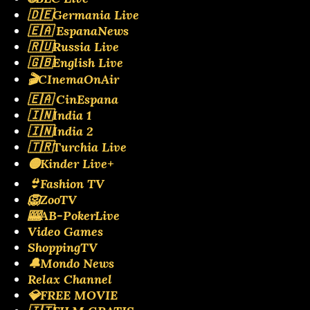
🇩🇪Germania Live
🇪🇦 EspanaNews
🇷🇺Russia Live
🇬🇧English Live
🎬CInemaOnAir
🇪🇦 CinEspana
🇮🇳India 1
🇮🇳India 2
🇹🇷Turchia Live
🟡Kinder Live+
👙Fashion TV
🦁ZooTV
🎰AB-PokerLive
Video Games
ShoppingTV
🔔Mondo News
Relax Channel
💎FREE MOVIE