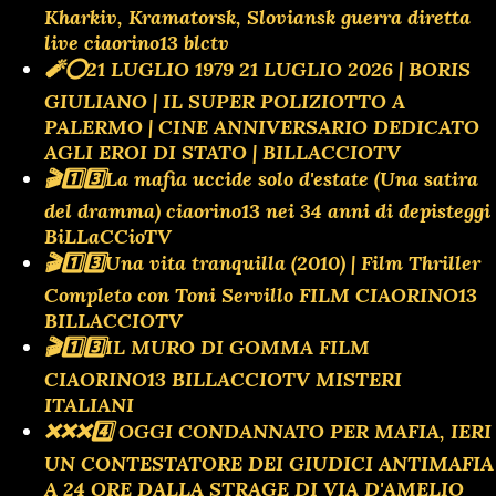
Kharkiv, Kramatorsk, Sloviansk guerra diretta
live ciaorino13 blctv
🧨⭕️21 LUGLIO 1979 21 LUGLIO 2026 | BORIS
GIULIANO | IL SUPER POLIZIOTTO A
PALERMO | CINE ANNIVERSARIO DEDICATO
AGLI EROI DI STATO | BILLACCIOTV
🎬1️⃣3️⃣La mafia uccide solo d'estate (Una satira
del dramma) ciaorino13 nei 34 anni di depisteggi
BiLLaCCioTV
🎬1️⃣3️⃣Una vita tranquilla (2010) | Film Thriller
Completo con Toni Servillo FILM CIAORINO13
BILLACCIOTV
🎬1️⃣3️⃣IL MURO DI GOMMA FILM
CIAORINO13 BILLACCIOTV MISTERI
ITALIANI
❌️❌️❌️4️⃣ OGGI CONDANNATO PER MAFIA, IERI
UN CONTESTATORE DEI GIUDICI ANTIMAFIA
A 24 ORE DALLA STRAGE DI VIA D'AMELIO