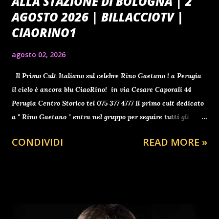
ALLA STAZIONE DI BOLOGNA | 2
AGOSTO 2026 | BILLACCIOTV |
CIAORINO1
agosto 02, 2026
Il Primo Cult Italiano sul celebre Rino Gaetano ! a Perugia
il cielo è ancora blu CiaoRino! in via Cesare Caporali 44
Perugia Centro Storico tel 075 377 4777 Il primo cult dedicato
a " Rino Gaetano " entra nel gruppo per seguire tutti gli
aggiornamenti clicca qui ti aspetto Benvenuti a tutti gli
CONDIVIDI
READ MORE »
avventori del sito da Antonio BARBUTO , presidente
2025/2030 dell' Associazione Interculturale "CiaoRino" dal
2006 contro il furto nei palazzi istituzionali. Un grazie a
Gigi e Matratz per il meraviglioso e indelebile nonche
inestimabile dono canoro all' Associazione "CiaoRino" tutta.
Un Grazie alla Fantastica Voce di Antonella per le caldi