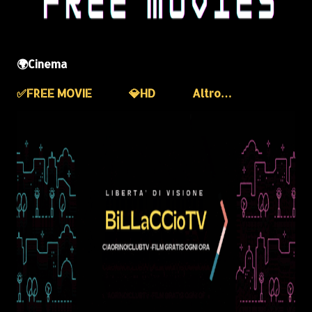
🌍Cinema
✅️FREE MOVIE
💎HD
Altro…