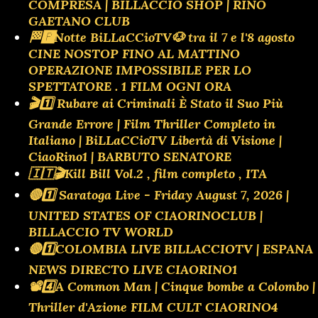
COMPRESA | BILLACCIO SHOP | RINO
GAETANO CLUB
🏁🅿️Notte BiLLaCCioTV🐶 tra il 7 e l'8 agosto
CINE NOSTOP FINO AL MATTINO
OPERAZIONE IMPOSSIBILE PER LO
SPETTATORE . 1 FILM OGNI ORA
🎬1️⃣ Rubare ai Criminali È Stato il Suo Più
Grande Errore | Film Thriller Completo in
Italiano | BiLLaCCioTV Libertà di Visione |
CiaoRino1 | BARBUTO SENATORE
🇮🇹🎬Kill Bill Vol.2 , film completo , ITA
🔴1️⃣ Saratoga Live - Friday August 7, 2026 |
UNITED STATES OF CIAORINOCLUB |
BILLACCIO TV WORLD
🔴1️⃣COLOMBIA LIVE BILLACCIOTV | ESPANA
NEWS DIRECTO LIVE CIAORINO1
📽️4️⃣A Common Man | Cinque bombe a Colombo |
Thriller d'Azione FILM CULT CIAORINO4