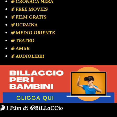
❇️ CRONACA NERA
❇️ FREE MOVIES
❇️ FILM GRATIS
❇️ UCRAINA
❇️ MEDIO ORIENTE
❇️ TEATRO
❇️ AMSR
❇️ AUDIOLIBRI
🎬 I Film di 🐶BiLLaCCio