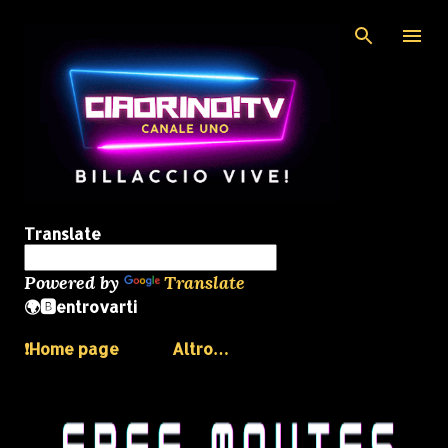
Passa ai contenuti principali
Translate
Powered by
Translate
🌍🅱️entrovarti
❗️Home page
Altro…