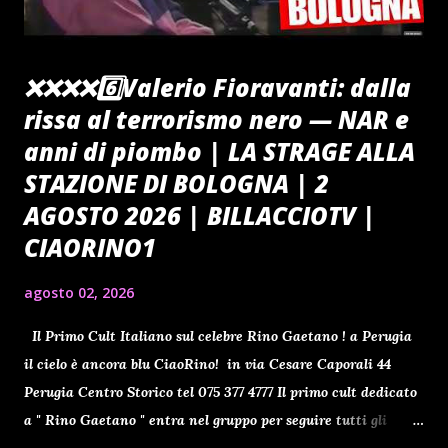
❌️❌️❌️❌️6️⃣Valerio Fioravanti: dalla
rissa al terrorismo nero — NAR e
anni di piombo | LA STRAGE ALLA
STAZIONE DI BOLOGNA | 2
AGOSTO 2026 | BILLACCIOTV |
CIAORINO1
agosto 02, 2026
Il Primo Cult Italiano sul celebre Rino Gaetano ! a Perugia
il cielo è ancora blu CiaoRino! in via Cesare Caporali 44
Perugia Centro Storico tel 075 377 4777 Il primo cult dedicato
a " Rino Gaetano " entra nel gruppo per seguire tutti gli
aggiornamenti clicca qui ti aspetto Benvenuti a tutti gli