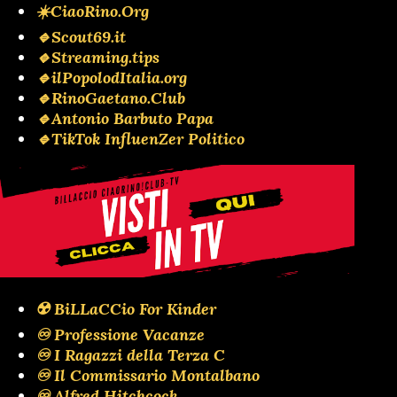
☀️CiaoRino.Org
🔹Scout69.it
🔹Streaming.tips
🔹ilPopolodItalia.org
🔹RinoGaetano.Club
🔹Antonio Barbuto Papa
🔹TikTok InfluenZer Politico
☢️ BiLLaCCio For Kinder
♾️ Professione Vacanze
♾️ I Ragazzi della Terza C
♾️ Il Commissario Montalbano
♾️ Alfred Hitchcock