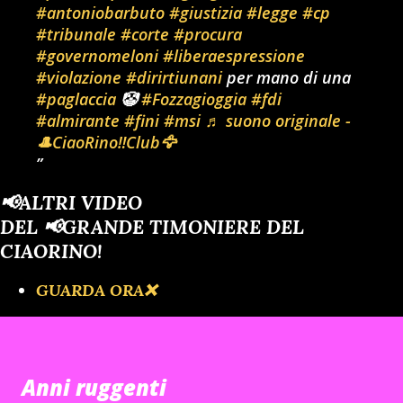
#antoniobarbuto
#giustizia
#legge
#cp
#tribunale
#corte
#procura
#governomeloni
#liberaespressione
#violazione
#dirirtiunani
per mano di una
#paglaccia
🤡
#Fozzagioggia
#fdi
#almirante
#fini
#msi
♬ suono originale -
🎩CiaoRino‼️Club🦅
📢ALTRI VIDEO
DEL 📢GRANDE TIMONIERE DEL
CIAORINO!
GUARDA ORA❌️
Anni ruggenti