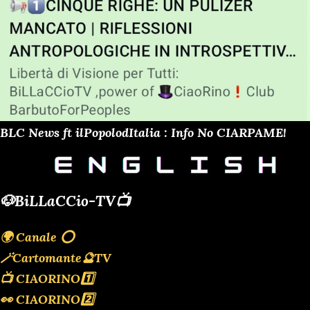
BLC News ft ilPopolodItalia : Info No CIARPAME!
🐶BiLLaCCio-TV📺
🌍 Canale ⭕️
🪄Cartomante🔮TV
📺 CIAORINO1️⃣
👀 CIAORINO2️⃣