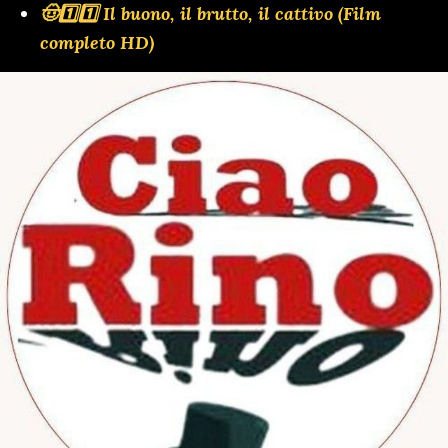
🤠1️⃣1️⃣ Il buono, il brutto, il cattivo (Film
completo HD)