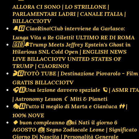
ALLORA CI SONO | LO STRILLONE |
PARLAMENTARI LADRI | CANALE ITALIA |
BILLACCIOTV
🔔1️⃣ CiaoRino!Club interviene da Garlasco:
Lunga Vita a Re Giletti! ULTIMO RE DI ROMA
🇬🇧🔔Trump Meets Jeffrey Epstein's Ghost in
Hilarious SNL Cold Open | ENGLISH NEWS
LIVE BILLACCIOTV UNITED STATES OF
TRUMP | CIAORINO1
🎬1️⃣TOTÒ TUBE | Destinazione Piovarolo - Film
GRATIS BILLACCIOTV
🎧1️⃣Una lezione davvero spaziale 🪐 | ASMR ITA
| Astronomy Lesson ☾ Miti & Pianeti
🎭1️⃣Tutto il meglio di Marta e Gianluca 👫 |
100% NOVE
🍀 buon compleanno 🎂ai Nati il giorno 6
AGOSTO 🎂| Segno Zodiacale Leone | Significato
Giorno Di Nascita | Personalità Generale