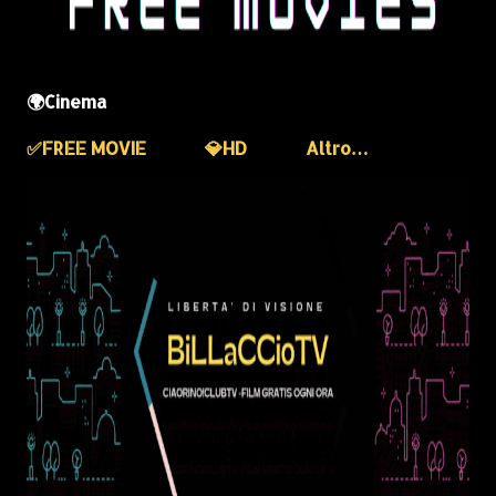
🌍Cinema
✅️FREE MOVIE
💎HD
Altro…