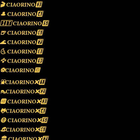
🎬 CIAORINO3️⃣
🎩 CIAORINO4️⃣
🇮🇹 CIAORINO5️⃣
🍺 CIAORINO6️⃣
🌊 CIAORINO7️⃣
🌜 CIAORINO8️⃣
🦅 CIAORINO9️⃣
⚽️CIAORINO🔟
⛲️CIAORINO❌️1️⃣
👠CIAORINO❌️2️⃣
🆎 CIAORINO❌️3️⃣
🐸CIAORINO❌️4️⃣
😷 CIAORINO❌️5️⃣
👒CIAORINO❌️6️⃣
🏛 CIAORINO❌️7️⃣