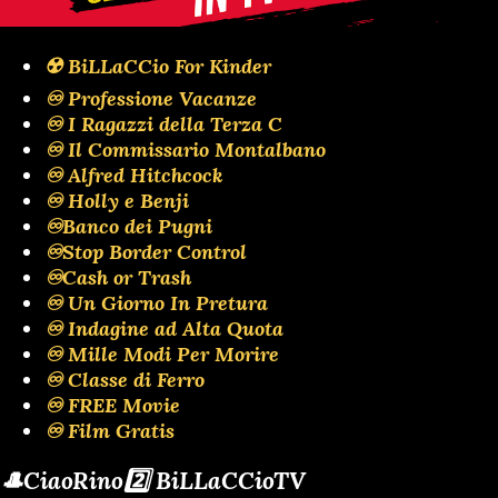
☢️ BiLLaCCio For Kinder
♾️ Professione Vacanze
♾️ I Ragazzi della Terza C
♾️ Il Commissario Montalbano
♾️ Alfred Hitchcock
♾️ Holly e Benji
♾️Banco dei Pugni
♾️Stop Border Control
♾️Cash or Trash
♾️ Un Giorno In Pretura
♾️ Indagine ad Alta Quota
♾️ Mille Modi Per Morire
♾️ Classe di Ferro
♾️ FREE Movie
♾️ Film Gratis
🎩CiaoRino2️⃣ BiLLaCCioTV