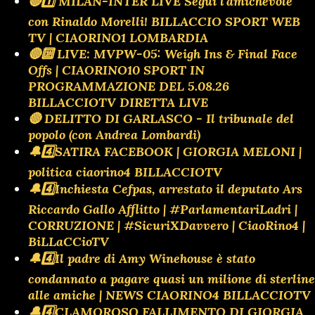
🔴1️⃣ MILAN-INTER LIVE Segui l'amichevole
con Rinaldo Morelli! BILLACCIO SPORT WEB
TV | CIAORINO1 LOMBARDIA
🔴🔟 LIVE: MVPW-05: Weigh Ins & Final Face
Offs | CIAORINO10 SPORT IN
PROGRAMMAZIONE DEL 5.08.26
BILLACCIOTV DIRETTA LIVE
🔴 DELITTO DI GARLASCO - Il tribunale del
popolo (con Andrea Lombardi)
🔔4️⃣SATIRA FACEBOOK | GIORGIA MELONI |
politica ciaorino4 BILLACCIOTV
🔔4️⃣Inchiesta Cefpas, arrestato il deputato Ars
Riccardo Gallo Afflitto | #ParlamentariLadri |
CORRUZIONE | #SicuriXDavvero | CiaoRino4 |
BiLLaCCioTV
🔔4️⃣Il padre di Amy Winehouse è stato
condannato a pagare quasi un milione di sterline
alle amiche | NEWS CIAORINO4 BILLACCIOTV
🔔4️⃣CLAMOROSO FALLIMENTO DI GIORGIA