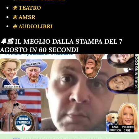
❇️ TEATRO
❇️ AMSR
❇️ AUDIOLIBRI
🔔📰 IL MEGLIO DALLA STAMPA DEL 7
AGOSTO IN 60 SECONDI