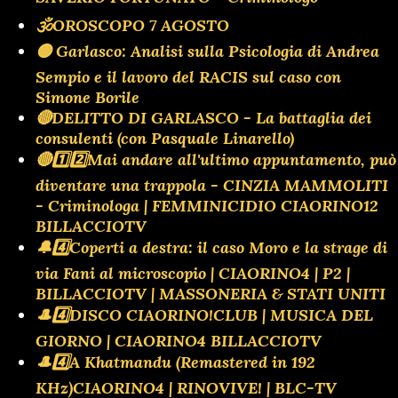
🕉OROSCOPO 7 AGOSTO
🟡 Garlasco: Analisi sulla Psicologia di Andrea
Sempio e il lavoro del RACIS sul caso con
Simone Borile
🔴DELITTO DI GARLASCO - La battaglia dei
consulenti (con Pasquale Linarello)
🔴1️⃣2️⃣Mai andare all'ultimo appuntamento, può
diventare una trappola - CINZIA MAMMOLITI
- Criminologa | FEMMINICIDIO CIAORINO12
BILLACCIOTV
🔔4️⃣Coperti a destra: il caso Moro e la strage di
via Fani al microscopio | CIAORINO4 | P2 |
BILLACCIOTV | MASSONERIA & STATI UNITI
🎩4️⃣DISCO CIAORINO!CLUB | MUSICA DEL
GIORNO | CIAORINO4 BILLACCIOTV
🎩4️⃣A Khatmandu (Remastered in 192
KHz)CIAORINO4 | RINOVIVE! | BLC-TV