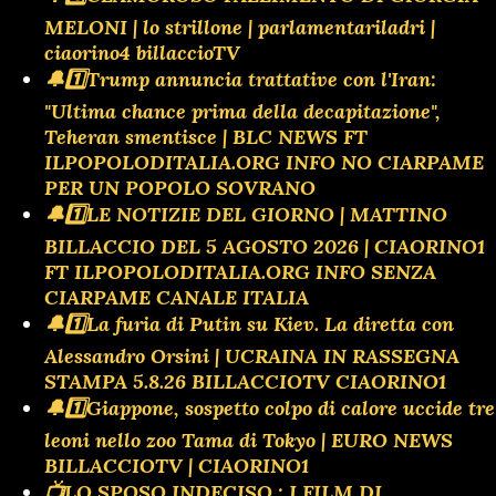
MELONI | lo strillone | parlamentariladri |
ciaorino4 billaccioTV
🔔1️⃣Trump annuncia trattative con l'Iran:
"Ultima chance prima della decapitazione",
Teheran smentisce | BLC NEWS FT
ILPOPOLODITALIA.ORG INFO NO CIARPAME
PER UN POPOLO SOVRANO
🔔1️⃣LE NOTIZIE DEL GIORNO | MATTINO
BILLACCIO DEL 5 AGOSTO 2026 | CIAORINO1
FT ILPOPOLODITALIA.ORG INFO SENZA
CIARPAME CANALE ITALIA
🔔1️⃣La furia di Putin su Kiev. La diretta con
Alessandro Orsini | UCRAINA IN RASSEGNA
STAMPA 5.8.26 BILLACCIOTV CIAORINO1
🔔1️⃣Giappone, sospetto colpo di calore uccide tre
leoni nello zoo Tama di Tokyo | EURO NEWS
BILLACCIOTV | CIAORINO1
📺LO SPOSO INDECISO : I FILM DI