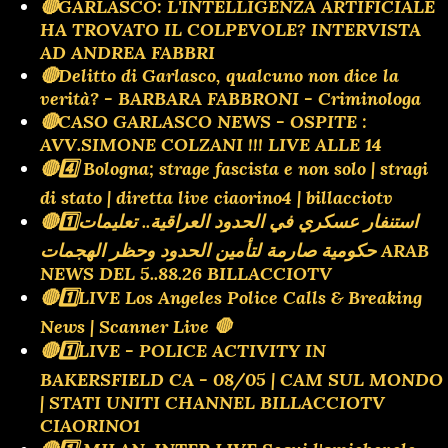
🔴GARLASCO: L'INTELLIGENZA ARTIFICIALE
HA TROVATO IL COLPEVOLE? INTERVISTA
AD ANDREA FABBRI
🔴Delitto di Garlasco, qualcuno non dice la
verità? - BARBARA FABBRONI - Criminologa
🔴CASO GARLASCO NEWS - OSPITE :
AVV.SIMONE COLZANI !!! LIVE ALLE 14
🔴4️⃣ Bologna; strage fascista e non solo | stragi
di stato | diretta live ciaorino4 | billacciotv
🔴1️⃣استنفار عسكري في الحدود العراقية.. تعليمات
حكومية صارمة لتأمين الحدود وحظر الهجمات ARAB
NEWS DEL 5..88.26 BILLACCIOTV
🔴1️⃣LIVE Los Angeles Police Calls & Breaking
News | Scanner Live 🛑
🔴1️⃣LIVE - POLICE ACTIVITY IN
BAKERSFIELD CA - 08/05 | CAM SUL MONDO
| STATI UNITI CHANNEL BILLACCIOTV
CIAORINO1