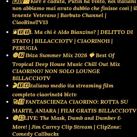
🇷🇺🆎 Kiev è caduta, Putin ha vinto, noi italiani
non abbiamo mai avuto dubbio che finisse così | il
tenente Veterano | Barbuto Channel |
CiaoRinoTV13
⛲️1️⃣1️⃣1. Ma chi è Aldo Bianzino? | DELITTO DI
STATO | BILLACCIOTV | CIAORINO11 |
PERUGIA
🔴7️⃣ Ibiza Summer Mix 2026 🍓 Best Of
Tropical Deep House Music Chill Out Mix
CIAORINO7 NON SOLO LOUNGE
BILLACCIOTV
🎬1️⃣4️⃣italiano medio ita streaming film
completo ciaorino14 blctv
🚀8️⃣ FANTASCIENZA CIAORINO: ROTTA SU
MARTE, ANIARA | FILM GRATIS BILLACCIOTV
🔴9️⃣LIVE: The Mask, Dumb and Dumber &
More! | Jim Carrey Clip Stream | ClipZone:
Comedy Callbacks