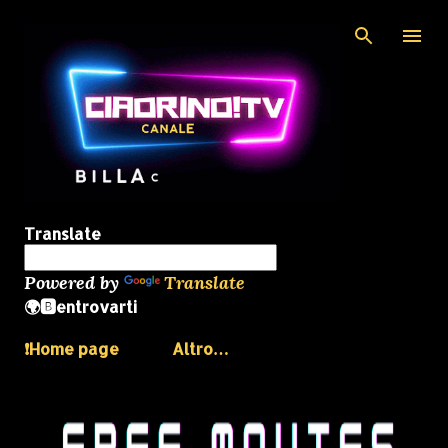
Passa ai contenuti principali
Translate
Powered by
Translate
🌍🅱️entrovarti
❗️Home page
Altro…