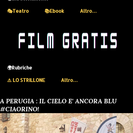
🎭Teatro
📚Ebook
Altro…
🌍Rubriche
⚠️ LO STRILLONE
Altro…
A PERUGIA : IL CIELO E' ANCORA BLU
#CIAORINO!