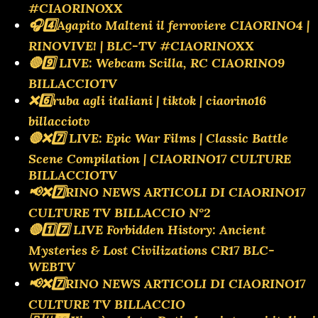
#CIAORINOXX
🎧4️⃣Agapito Malteni il ferroviere CIAORINO4 |
RINOVIVE! | BLC-TV #CIAORINOXX
🔴9️⃣ LIVE: Webcam Scilla, RC CIAORINO9
BILLACCIOTV
❌️6️⃣ruba agli italiani | tiktok | ciaorino16
billacciotv
🔴❌️7️⃣ LIVE: Epic War Films | Classic Battle
Scene Compilation | CIAORINO17 CULTURE
BILLACCIOTV
📢❌️7️⃣RINO NEWS ARTICOLI DI CIAORINO17
CULTURE TV BILLACCIO N°2
🔴1️⃣7️⃣ LIVE Forbidden History: Ancient
Mysteries & Lost Civilizations CR17 BLC-
WEBTV
📢❌️7️⃣RINO NEWS ARTICOLI DI CIAORINO17
CULTURE TV BILLACCIO