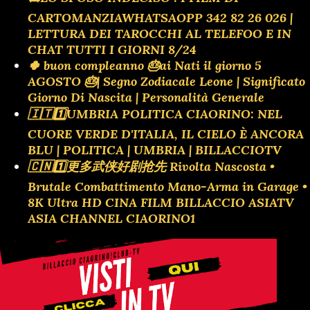
CARTOMANZIAWHATSAOPP 342 82 26 026 |
LETTURA DEI TAROCCHI AL TELEFOO E IN
CHAT TUTTI I GIORNI 8/24
🍀 buon compleanno 🎂ai Nati il giorno 5
AGOSTO 🎂| Segno Zodiacale Leone | Significato
Giorno Di Nascita | Personalità Generale
🇮🇹1️⃣UMBRIA POLITICA CIAORINO: NEL
CUORE VERDE D'ITALIA, IL CIELO È ANCORA
BLU | POLITICA | UMBRIA | BILLACCIOTV
🇨🇳1️⃣更多武侠好剧抢先 Rivolta Nascosta •
Brutale Combattimento Mano-Arma in Garage •
8K Ultra HD CINA FILM BILLACCIO ASIATV
ASIA CHANNEL CIAORINO1