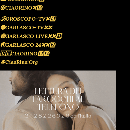
🛟CIAORINO❌️8️⃣
🕉OROSCOPO-TV❌️9️⃣
🟡GARLASCO-TV❌️❌️
🔴GARLASCO LIVE❌️❌️1️⃣
🌏GARLASCO 24❌️❌️2️⃣
🇩🇪CIAORINO3️⃣3️⃣
🎩CiaoRino!Org