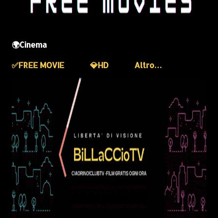
🌍Cinema
✅️FREE MOVIE
💎HD
Altro…