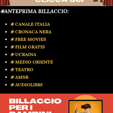
❇️ANTEPRIMA BILLACCIO:
❇️ CANALE ITALIA
❇️ CRONACA NERA
❇️ FREE MOVIES
❇️ FILM GRATIS
❇️ UCRAINA
❇️ MEDIO ORIENTE
❇️ TEATRO
❇️ AMSR
❇️ AUDIOLIBRI