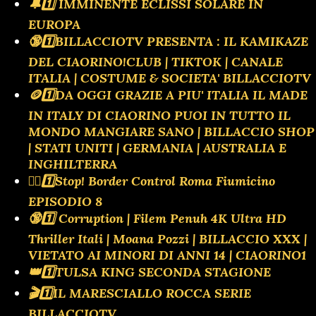
🔔1️⃣ IMMINENTE ECLISSI SOLARE IN
EUROPA
🔞1️⃣BILLACCIOTV PRESENTA : IL KAMIKAZE
DEL CIAORINO!CLUB | TIKTOK | CANALE
ITALIA | COSTUME & SOCIETA' BILLACCIOTV
🪙1️⃣DA OGGI GRAZIE A PIU' ITALIA IL MADE
IN ITALY DI CIAORINO PUOI IN TUTTO IL
MONDO MANGIARE SANO | BILLACCIO SHOP
| STATI UNITI | GERMANIA | AUSTRALIA E
INGHILTERRA
👮‍♂️1️⃣Stop! Border Control Roma Fiumicino
EPISODIO 8
🔞1️⃣ Corruption | Filem Penuh 4K Ultra HD
Thriller Itali | Moana Pozzi | BILLACCIO XXX |
VIETATO AI MINORI DI ANNI 14 | CIAORINO1
👑1️⃣TULSA KING SECONDA STAGIONE
🎬1️⃣IL MARESCIALLO ROCCA SERIE
BILLACCIOTV