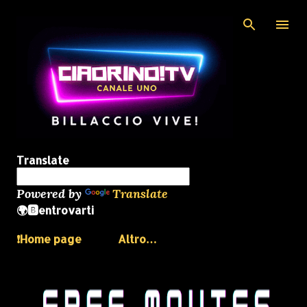
Passa ai contenuti principali
Translate
Powered by
Translate
🌍🅱️entrovarti
❗️Home page
Altro…