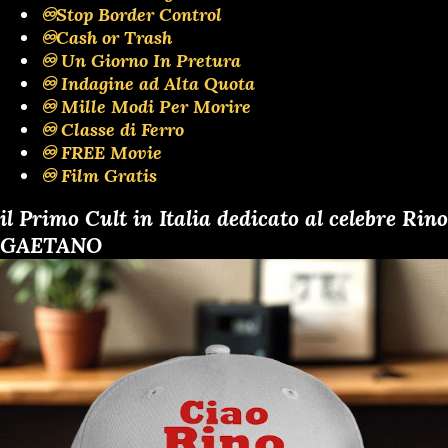
♾️Stop Border Control
♾️Cash or Trash
♾️ Un Giorno In Pretura
♾️ Indagine ad Alta Quota
♾️ Mille Modi Per Morire
♾️ Classe di Ferro
♾️ FREE Movie
♾️ Film Gratis
il Primo Cult in Italia dedicato al celebre Rino
GAETANO