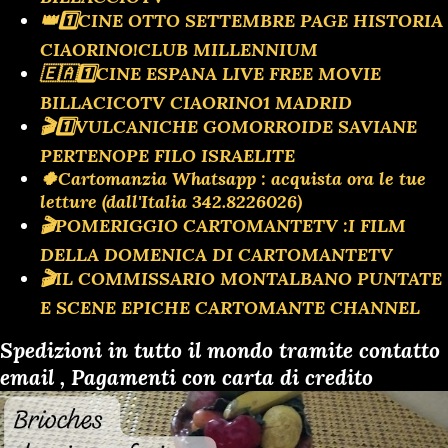
👑1️⃣CINE OTTO SETTEMBRE PAGE HISTORIA
CIAORINO!CLUB MILLENNIUM
🇪🇦1️⃣CINE ESPANA LIVE FREE MOVIE
BILLACICOTV CIAORINO1 MADRID
🎬1️⃣VULCANICHE GOMORROIDE SAVIANE
PERTENOPE FILO ISRAELITE
🍀Cartomanzia Whatsapp : acquista ora le tue
letture (dall'Italia 342.8226026)
🎬POMERIGGIO CARTOMANTETV :I FILM
DELLA DOMENICA DI CARTOMANTETV
🎬IL COMMISSARIO MONTALBANO PUNTATE
E SCENE EPICHE CARTOMANTE CHANNEL
Spedizioni in tutto il mondo tramite contatto
email , Pagamenti con carta di credito