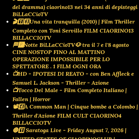
del dramma) ciaorino13 nei 34 anni di depisteggi
BiLLaCCioTV
🎬1️⃣3️⃣Una vita tranquilla (2010) | Film Thriller
Completo con Toni Servillo FILM CIAORINO13
BILLACCIOTV
🏁🅿️Notte BiLLaCCioTV🐶 tra il 7 e l'8 agosto
CINE NOSTOP FINO AL MATTINO
OPERAZIONE IMPOSSIBILE PER LO
SPETTATORE . 1 FILM OGNI ORA
📺HD - IPOTESI DI REATO - con Ben Affleck e
Samuel L. Jackson - Thriller - Azione
📺Tocco Del Male - Film Completo Italiano |
Fallen | Horror
📽️4️⃣A Common Man | Cinque bombe a Colombo |
Thriller d'Azione FILM CULT CIAORINO4
BILLACCIOTV
🔴1️⃣ Saratoga Live - Friday August 7, 2026 |