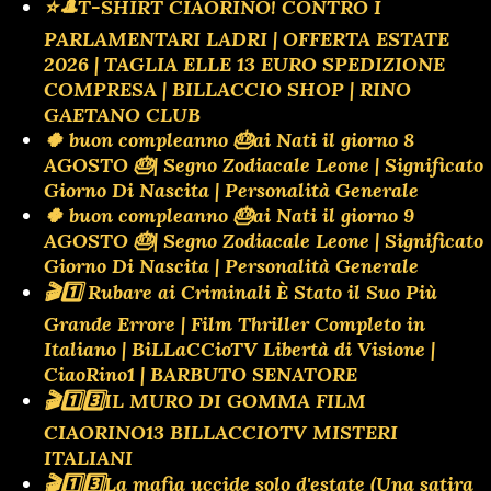
⭐🎩T-SHIRT CIAORINO! CONTRO I
PARLAMENTARI LADRI | OFFERTA ESTATE
2026 | TAGLIA ELLE 13 EURO SPEDIZIONE
COMPRESA | BILLACCIO SHOP | RINO
GAETANO CLUB
🍀 buon compleanno 🎂ai Nati il giorno 8
AGOSTO 🎂| Segno Zodiacale Leone | Significato
Giorno Di Nascita | Personalità Generale
🍀 buon compleanno 🎂ai Nati il giorno 9
AGOSTO 🎂| Segno Zodiacale Leone | Significato
Giorno Di Nascita | Personalità Generale
🎬1️⃣ Rubare ai Criminali È Stato il Suo Più
Grande Errore | Film Thriller Completo in
Italiano | BiLLaCCioTV Libertà di Visione |
CiaoRino1 | BARBUTO SENATORE
🎬1️⃣3️⃣IL MURO DI GOMMA FILM
CIAORINO13 BILLACCIOTV MISTERI
ITALIANI
🎬1️⃣3️⃣La mafia uccide solo d'estate (Una satira