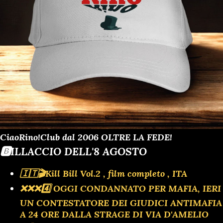
CiaoRino!Club dal 2006 OLTRE LA FEDE!
🅱️ILLACCIO DELL'8 AGOSTO
🇮🇹🎬Kill Bill Vol.2 , film completo , ITA
❌️❌️❌️4️⃣ OGGI CONDANNATO PER MAFIA, IERI
UN CONTESTATORE DEI GIUDICI ANTIMAFIA
A 24 ORE DALLA STRAGE DI VIA D'AMELIO