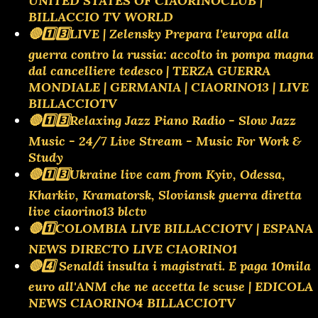
UNITED STATES OF CIAORINOCLUB |
BILLACCIO TV WORLD
🔴1️⃣3️⃣LIVE | Zelensky Prepara l'europa alla
guerra contro la russia: accolto in pompa magna
dal cancelliere tedesco | TERZA GUERRA
MONDIALE | GERMANIA | CIAORINO13 | LIVE
BILLACCIOTV
🔴1️⃣3️⃣Relaxing Jazz Piano Radio - Slow Jazz
Music - 24/7 Live Stream - Music For Work &
Study
🔴1️⃣3️⃣Ukraine live cam from Kyiv, Odessa,
Kharkiv, Kramatorsk, Sloviansk guerra diretta
live ciaorino13 blctv
🔴1️⃣COLOMBIA LIVE BILLACCIOTV | ESPANA
NEWS DIRECTO LIVE CIAORINO1
🔴4️⃣ Senaldi insulta i magistrati. E paga 10mila
euro all'ANM che ne accetta le scuse | EDICOLA
NEWS CIAORINO4 BILLACCIOTV