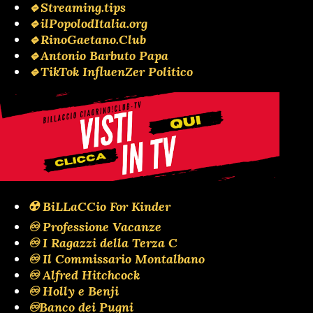
🔹Streaming.tips
🔹ilPopolodItalia.org
🔹RinoGaetano.Club
🔹Antonio Barbuto Papa
🔹TikTok InfluenZer Politico
☢️ BiLLaCCio For Kinder
♾️ Professione Vacanze
♾️ I Ragazzi della Terza C
♾️ Il Commissario Montalbano
♾️ Alfred Hitchcock
♾️ Holly e Benji
♾️Banco dei Pugni