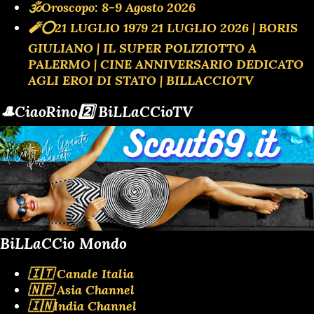
🕉Oroscopo: 8-9 Agosto 2026
🧨⭕️21 LUGLIO 1979 21 LUGLIO 2026 | BORIS
GIULIANO | IL SUPER POLIZIOTTO A
PALERMO | CINE ANNIVERSARIO DEDICATO
AGLI EROI DI STATO | BILLACCIOTV
🎩CiaoRino2️⃣ BiLLaCCioTV
BiLLaCCio Mondo
🇮🇹 Canale Italia
🇳🇵 Asia Channel
🇮🇳India Channel