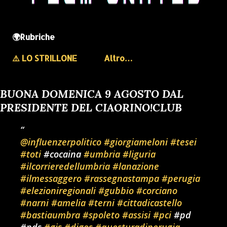
🌍Rubriche
⚠️ LO STRILLONE
Altro…
BUONA DOMENICA 9 AGOSTO DAL
PRESIDENTE DEL CIAORINO!CLUB
@influenzerpolitico
#giorgiameloni
#tesei
#toti
#cocaina
#umbria
#liguria
#ilcorrieredellumbria
#lanazione
#ilmessaggero
#rassegnastampa
#perugia
#elezioniregionali
#gubbio
#corciano
#narni
#amelia
#terni
#cittadicastello
#bastiaumbra
#spoleto
#assisi
#pci
#pd