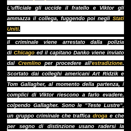
L'ufficiale gli uccide il fratello e Viktor gli
ammazza il collega, fuggendo poi negli
Stati
Uniti
.
Il criminale viene arrestato dalla polizia
di
Chicago
ed il capitano Danko viene inviato
dal
Cremlino
per procedere all'
estradizione
.
Scortato dai colleghi americani Art Ridzik e
Tom Gallagher, al momento della partenza, i
complici di Viktor riescono a farlo evadere,
colpendo Gallagher. Sono le "Teste Lustre",
un gruppo criminale che traffica
droga
e che
per segno di distinzione usano radersi la