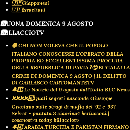
🇯🇵Giapponesi
🇮🇱Israeliani
🅱️UONA DOMENICA 9 AGOSTO
🅱️ILLACCIOTV
🟡 CHI NON VOLEVA CHE IL POPOLO
ITALIANO CONOSCESSE L'OPERATO DELLA
PROPRIA ED ECCELLENTISSIMA PROCURA
DELLA REPUBBLICA DI PAVIA❓️🤔 BUGALALLA
CRIME DI DOMENICA 9 AGSTO | IL DELITTO
DI GARLASCO CARTOMANTETV
🔔1️⃣ Le Notizie del 9 agosto dall'Italia BLC News
❌️❌️❌️❌️6️⃣Quali segreti nasconde Giuseppe
Graviano sulle stragi di mafia del '92 e '93?
Sekret - puntata 3 ciaorino4 berlusconi |
cosanostra today billacciotv
🔔4️⃣ ARABIA,TURCHIA E PAKISTAN FIRMANO