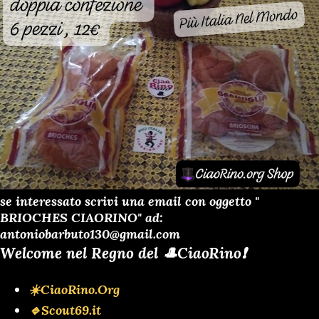
se interessato scrivi una email con oggetto "
BRIOCHES CIAORINO" ad:
antoniobarbuto130@gmail.com
Welcome nel Regno del 🎩CiaoRino❗️
☀️CiaoRino.Org
🔹Scout69.it