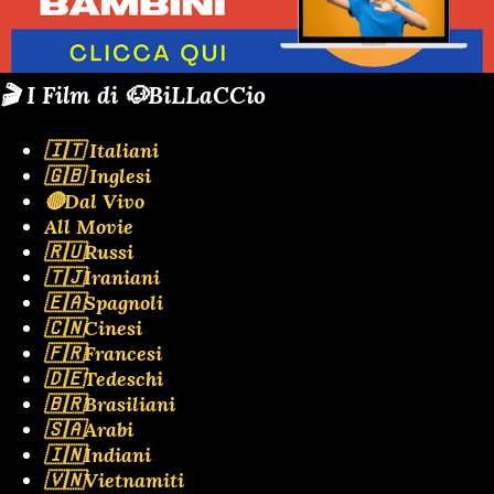
🎬 I Film di 🐶BiLLaCCio
🇮🇹 Italiani
🇬🇧 Inglesi
🔴Dal Vivo
All Movie
🇷🇺Russi
🇹🇯Iraniani
🇪🇦Spagnoli
🇨🇳Cinesi
🇫🇷Francesi
🇩🇪Tedeschi
🇧🇷Brasiliani
🇸🇦Arabi
🇮🇳Indiani
🇻🇳Vietnamiti