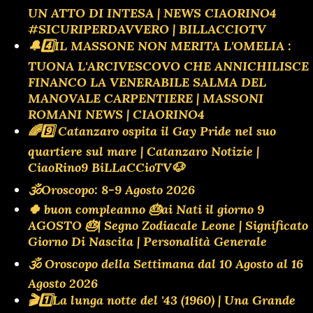
UN ATTO DI INTESA | NEWS CIAORINO4
#SICURIPERDAVVERO | BILLACCIOTV
🔔4️⃣IL MASSONE NON MERITA L'OMELIA :
TUONA L'ARCIVESCOVO CHE ANNICHILISCE
FINANCO LA VENERABILE SALMA DEL
MANOVALE CARPENTIERE | MASSONI
ROMANI NEWS | CIAORINO4
🌈9️⃣ Catanzaro ospita il Gay Pride nel suo
quartiere sul mare | Catanzaro Notizie |
CiaoRino9 BiLLaCCioTV🐶
🕉Oroscopo: 8-9 Agosto 2026
🍀 buon compleanno 🎂ai Nati il giorno 9
AGOSTO 🎂| Segno Zodiacale Leone | Significato
Giorno Di Nascita | Personalità Generale
🕉 Oroscopo della Settimana dal 10 Agosto al 16
Agosto 2026
🎬1️⃣La lunga notte del '43 (1960) | Una Grande