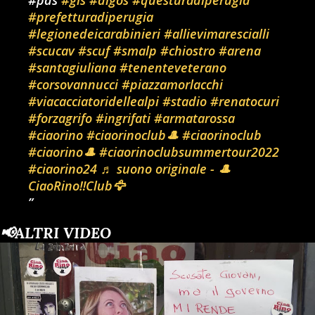
#pds
#gis
#digos
#questuradiperugia
#prefetturadiperugia
#legionedeicarabinieri
#allievimarescialli
#scucav
#scuf
#smalp
#chiostro
#arena
#santagiuliana
#tenenteveterano
#corsovannucci
#piazzamorlacchi
#viacacciatoridellealpi
#stadio
#renatocuri
#forzagrifo
#ingrifati
#armatarossa
#ciaorino
#ciaorinoclub🎩
#ciaorinoclub
#ciaorino🎩
#ciaorinoclubsummertour2022
#ciaorino24
♬ suono originale - 🎩
CiaoRino‼️Club🦅
📢ALTRI VIDEO