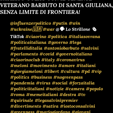
VETERANO BARBUTO DI SANTA GIULIANA,
SENZA LIMITE DI FRONTIERA!
@influenzerpolitico
#putin
#win
#uckraine🇺🇦
#war
@🗣️ Lo Strillone 🗞️
TikTok
#ciaorino
#politica
#italiasovrana
#politicaitaliana
#governo
#lega
#fratelliditalia
#antoniobarbuto
#salvini
#parlamento
#covid
#governoitaliano
#ciaorinoclub
#italy
#coronavirus
#meloni
#movimento
#amore
#italiani
#giorgiameloni
#libert
#cultura
#pd
#vip
#politics
#business
#nogreenpass
#pandemia
#virus
#social
#forzaitalia
#politiciitaliani
#notizie
#camera
#popolo
#roma
#memeitaliani
#destra
#tv
#quirinale
#legasalvinipremier
#divertimento
#satira
#iostoconsalvini
#greenpass
#mariogiordano
#giovani