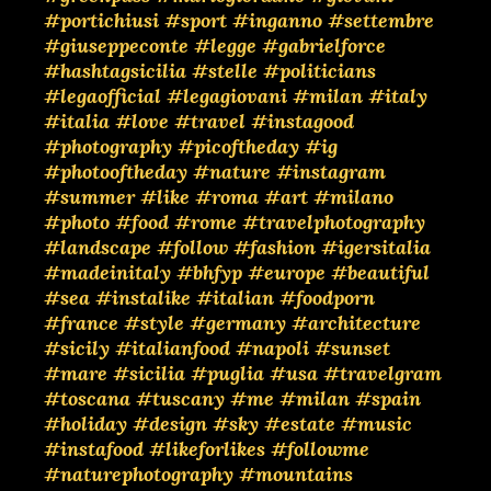
#portichiusi
#sport
#inganno
#settembre
#giuseppeconte
#legge
#gabrielforce
#hashtagsicilia
#stelle
#politicians
#legaofficial
#legagiovani
#milan
#italy
#italia
#love
#travel
#instagood
#photography
#picoftheday
#ig
#photooftheday
#nature
#instagram
#summer
#like
#roma
#art
#milano
#photo
#food
#rome
#travelphotography
#landscape
#follow
#fashion
#igersitalia
#madeinitaly
#bhfyp
#europe
#beautiful
#sea
#instalike
#italian
#foodporn
#france
#style
#germany
#architecture
#sicily
#italianfood
#napoli
#sunset
#mare
#sicilia
#puglia
#usa
#travelgram
#toscana
#tuscany
#me
#milan
#spain
#holiday
#design
#sky
#estate
#music
#instafood
#likeforlikes
#followme
#naturephotography
#mountains