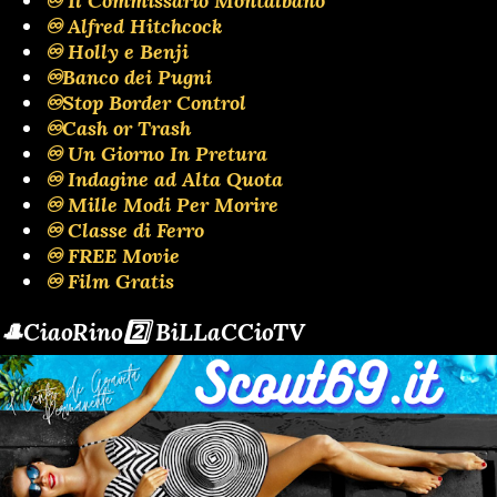
♾️ Il Commissario Montalbano
♾️ Alfred Hitchcock
♾️ Holly e Benji
♾️Banco dei Pugni
♾️Stop Border Control
♾️Cash or Trash
♾️ Un Giorno In Pretura
♾️ Indagine ad Alta Quota
♾️ Mille Modi Per Morire
♾️ Classe di Ferro
♾️ FREE Movie
♾️ Film Gratis
🎩CiaoRino2️⃣ BiLLaCCioTV