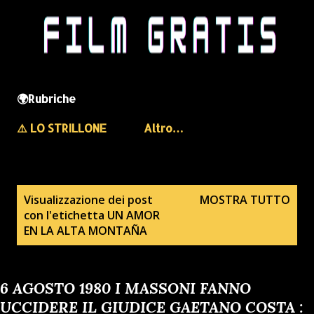
🌍Rubriche
⚠️ LO STRILLONE
Altro…
P
Visualizzazione dei post
MOSTRA TUTTO
con l'etichetta
UN AMOR
o
EN LA ALTA MONTAÑA
s
t
6 AGOSTO 1980 I MASSONI FANNO
UCCIDERE IL GIUDICE GAETANO COSTA :