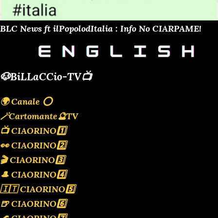
BLC News ft ilPopolodItalia : Info No CIARPAME!
🐶BiLLaCCio-TV📺
🌍 Canale ⭕️
🪄Cartomante🔮TV
📺 CIAORINO1️⃣
👀 CIAORINO2️⃣
🎬 CIAORINO3️⃣
🎩 CIAORINO4️⃣
🇮🇹 CIAORINO5️⃣
🍺 CIAORINO6️⃣