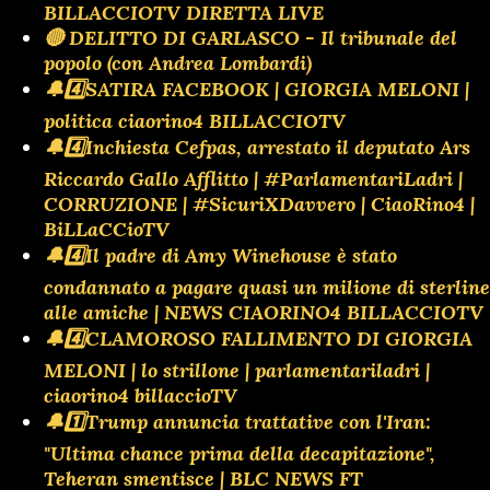
BILLACCIOTV DIRETTA LIVE
🔴 DELITTO DI GARLASCO - Il tribunale del
popolo (con Andrea Lombardi)
🔔4️⃣SATIRA FACEBOOK | GIORGIA MELONI |
politica ciaorino4 BILLACCIOTV
🔔4️⃣Inchiesta Cefpas, arrestato il deputato Ars
Riccardo Gallo Afflitto | #ParlamentariLadri |
CORRUZIONE | #SicuriXDavvero | CiaoRino4 |
BiLLaCCioTV
🔔4️⃣Il padre di Amy Winehouse è stato
condannato a pagare quasi un milione di sterline
alle amiche | NEWS CIAORINO4 BILLACCIOTV
🔔4️⃣CLAMOROSO FALLIMENTO DI GIORGIA
MELONI | lo strillone | parlamentariladri |
ciaorino4 billaccioTV
🔔1️⃣Trump annuncia trattative con l'Iran:
"Ultima chance prima della decapitazione",
Teheran smentisce | BLC NEWS FT