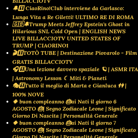
BILLACCIOTV
🔔1️⃣ CiaoRino!Club interviene da Garlasco:
Lunga Vita a Re Giletti! ULTIMO RE DI ROMA
🇬🇧🔔Trump Meets Jeffrey Epstein's Ghost in
Hilarious SNL Cold Open | ENGLISH NEWS
LIVE BILLACCIOTV UNITED STATES OF
TRUMP | CIAORINO1
🎬1️⃣TOTÒ TUBE | Destinazione Piovarolo - Film
GRATIS BILLACCIOTV
🎧1️⃣Una lezione davvero spaziale 🪐 | ASMR ITA
| Astronomy Lesson ☾ Miti & Pianeti
🎭1️⃣Tutto il meglio di Marta e Gianluca 👫 |
100% NOVE
🍀 buon compleanno 🎂ai Nati il giorno 6
AGOSTO 🎂| Segno Zodiacale Leone | Significato
Giorno Di Nascita | Personalità Generale
🍀 buon compleanno 🎂ai Nati il giorno 7
AGOSTO 🎂| Segno Zodiacale Leone | Significato
Giorno Di Nascita | Personalità Generale