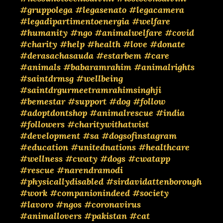
#gruppolega
#legasenato
#legacamera
#legadipartimentoenergia
#welfare
#humanity
#ngo
#animalwelfare
#covid
#charity
#help
#health
#love
#donate
#derasachasauda
#estarbem
#care
#animals
#babaramrahim
#animalrights
#saintdrmsg
#wellbeing
#saintdrgurmeetramrahimsinghji
#bemestar
#support
#dog
#follow
#adoptdontshop
#animalrescue
#india
#followers
#charitywithatwist
#development
#sa
#dogsofinstagram
#education
#unitednations
#healthcare
#wellness
#cwaty
#dogs
#cwatapp
#rescue
#narendramodi
#physicallydisabled
#sirdavidattenborough
#work
#companionindeed
#society
#lavoro
#ngos
#coronavirus
#animallovers
#pakistan
#cat