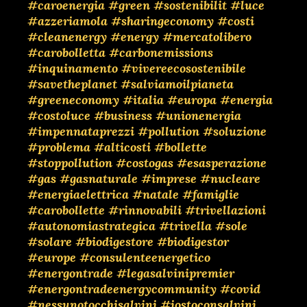
#caroenergia
#green
#sostenibilit
#luce
#azzeriamola
#sharingeconomy
#costi
#cleanenergy
#energy
#mercatolibero
#carobolletta
#carbonemissions
#inquinamento
#vivereecosostenibile
#savetheplanet
#salviamoilpianeta
#greeneconomy
#italia
#europa
#energia
#costoluce
#business
#unionenergia
#impennataprezzi
#pollution
#soluzione
#problema
#alticosti
#bollette
#stoppollution
#costogas
#esasperazione
#gas
#gasnaturale
#imprese
#nucleare
#energiaelettrica
#natale
#famiglie
#carobollette
#rinnovabili
#trivellazioni
#autonomiastrategica
#trivella
#sole
#solare
#biodigestore
#biodigestor
#europe
#consulenteenergetico
#energontrade
#legasalvinipremier
#energontradeenergycommunity
#covid
#nessunotocchisalvini
#iostoconsalvini