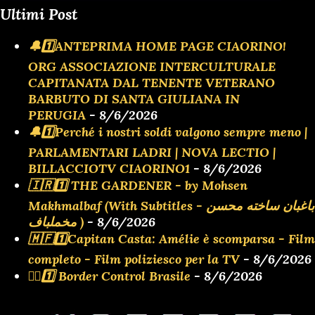
Ultimi Post
🔔1️⃣ANTEPRIMA HOME PAGE CIAORINO!
ORG ASSOCIAZIONE INTERCULTURALE
CAPITANATA DAL TENENTE VETERANO
BARBUTO DI SANTA GIULIANA IN
PERUGIA
- 8/6/2026
🔔1️⃣Perché i nostri soldi valgono sempre meno |
PARLAMENTARI LADRI | NOVA LECTIO |
BILLACCIOTV CIAORINO1
- 8/6/2026
🇮🇷1️⃣ THE GARDENER - by Mohsen
Makhmalbaf (With Subtitles - باغبان ساخته محسن
مخملباف )
- 8/6/2026
🇲🇫1️⃣Capitan Casta: Amélie è scomparsa - Film
completo - Film poliziesco per la TV
- 8/6/2026
👮‍♂️1️⃣ Border Control Brasile
- 8/6/2026