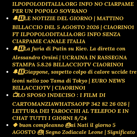
ILPOPOLODITALIA.ORG INFO NO CIARPAME
PER UN POPOLO SOVRANO
🔔1️⃣LE NOTIZIE DEL GIORNO | MATTINO
BILLACCIO DEL 5 AGOSTO 2026 | CIAORINO1
FT ILPOPOLODITALIA.ORG INFO SENZA
CIARPAME CANALE ITALIA
🔔1️⃣La furia di Putin su Kiev. La diretta con
Alessandro Orsini | UCRAINA IN RASSEGNA
STAMPA 5.8.26 BILLACCIOTV CIAORINO1
🔔1️⃣Giappone, sospetto colpo di calore uccide tre
leoni nello zoo Tama di Tokyo | EURO NEWS
BILLACCIOTV | CIAORINO1
📺LO SPOSO INDECISO : I FILM DI
CARTOMANZIAWHATSAOPP 342 82 26 026 |
LETTURA DEI TAROCCHI AL TELEFOO E IN
CHAT TUTTI I GIORNI 8/24
🍀 buon compleanno 🎂ai Nati il giorno 5
AGOSTO 🎂| Segno Zodiacale Leone | Significato