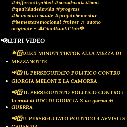
#differentlyabled
#socialwork
#bom
#qualidadedevida
#progress
#bemestaresaude
#projetobemestar
#bemestaremocional
#viver
♬ suono
originale - 🎩CiaoRino‼️Club🦅
📢ALTRI VIDEO
🌟1️⃣DIECI MINUTI TIKTOK ALLA MEZZA DI
MEZZANOTTE
📢1️⃣ IL PERSEGUITATO POLITICO CONTRO
GIORGIA MELONI E LA CAMORRA
📢1️⃣ IL PERSEGUITATO POLITICO CONTRO I
15 anni di RDC DI GIORGIA X un giorno di
GUERRA
📢1️⃣IL PERSEGUITATO POLITICO 4 AVVISI DI
GARANZIA