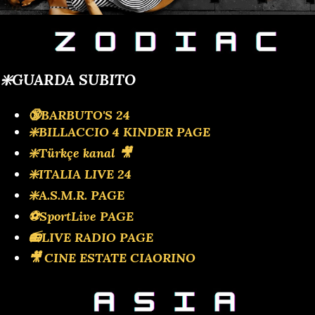
❇️GUARDA SUBITO
🔞BARBUTO'S 24
❇️BILLACCIO 4 KINDER PAGE
❇️Türkçe kanal 🎥
❇️ITALIA LIVE 24
❇️A.S.M.R. PAGE
⚽SportLive PAGE
📻LIVE RADIO PAGE
🎥 CINE ESTATE CIAORINO