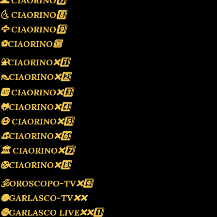
🌊 CIAORINO7️⃣
🌜 CIAORINO8️⃣
🦅 CIAORINO9️⃣
⚽️CIAORINO🔟
⛲️CIAORINO❌️1️⃣
👠CIAORINO❌️2️⃣
🆎 CIAORINO❌️3️⃣
🐸CIAORINO❌️4️⃣
😷 CIAORINO❌️5️⃣
👒CIAORINO❌️6️⃣
🏛 CIAORINO❌️7️⃣
🛟CIAORINO❌️8️⃣
🕉OROSCOPO-TV❌️9️⃣
🟡GARLASCO-TV❌️❌️
🔴GARLASCO LIVE❌️❌️1️⃣