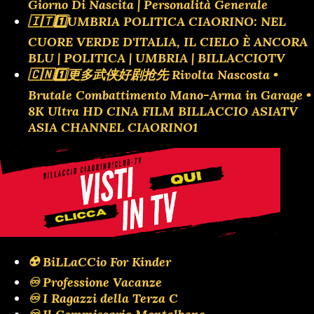
Giorno Di Nascita | Personalità Generale
🇮🇹1️⃣UMBRIA POLITICA CIAORINO: NEL
CUORE VERDE D'ITALIA, IL CIELO È ANCORA
BLU | POLITICA | UMBRIA | BILLACCIOTV
🇨🇳1️⃣更多武侠好剧抢先 Rivolta Nascosta •
Brutale Combattimento Mano-Arma in Garage •
8K Ultra HD CINA FILM BILLACCIO ASIATV
ASIA CHANNEL CIAORINO1
☢️ BiLLaCCio For Kinder
♾️ Professione Vacanze
♾️ I Ragazzi della Terza C