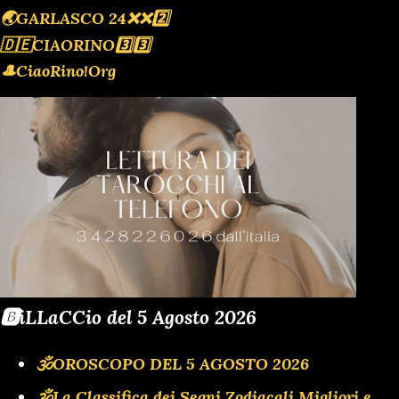
🌏GARLASCO 24❌️❌️2️⃣
🇩🇪CIAORINO3️⃣3️⃣
🎩CiaoRino!Org
🅱️iLLaCCio del 5 Agosto 2026
🕉OROSCOPO DEL 5 AGOSTO 2026
🕉La Classifica dei Segni Zodiacali Migliori e