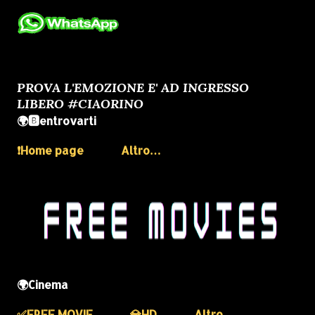
PROVA L'EMOZIONE E' AD INGRESSO
LIBERO #CIAORINO
🌍🅱️entrovarti
❗️Home page
Altro…
🌍Cinema
✅️FREE MOVIE
💎HD
Altro…