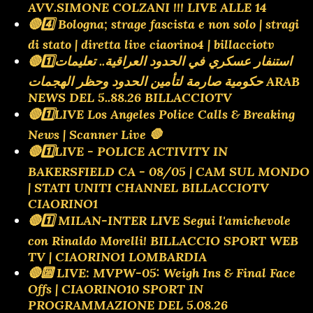
AVV.SIMONE COLZANI !!! LIVE ALLE 14
🔴4️⃣ Bologna; strage fascista e non solo | stragi
di stato | diretta live ciaorino4 | billacciotv
🔴1️⃣استنفار عسكري في الحدود العراقية.. تعليمات
حكومية صارمة لتأمين الحدود وحظر الهجمات ARAB
NEWS DEL 5..88.26 BILLACCIOTV
🔴1️⃣LIVE Los Angeles Police Calls & Breaking
News | Scanner Live 🛑
🔴1️⃣LIVE - POLICE ACTIVITY IN
BAKERSFIELD CA - 08/05 | CAM SUL MONDO
| STATI UNITI CHANNEL BILLACCIOTV
CIAORINO1
🔴1️⃣ MILAN-INTER LIVE Segui l'amichevole
con Rinaldo Morelli! BILLACCIO SPORT WEB
TV | CIAORINO1 LOMBARDIA
🔴🔟 LIVE: MVPW-05: Weigh Ins & Final Face
Offs | CIAORINO10 SPORT IN
PROGRAMMAZIONE DEL 5.08.26