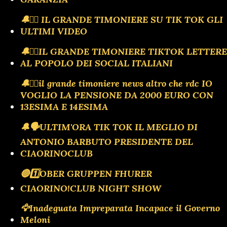
🔔🏴‍☠️ IL GRANDE TIMONIERE SU TIK TOK GLI
ULTIMI VIDEO
🔔🏴‍☠️IL GRANDE TIMONIERE TIKTOK LETTERE
AL POPOLO DEI SOCIAL ITALIANI
🔔🏴‍☠️il grande timoniere news altro che rdc IO
VOGLIO LA PENSIONE DA 2000 EURO CON
13ESIMA E 14ESIMA
🔔🗣️ULTIM'ORA TIK TOK IL MEGLIO DI
ANTONIO BARBUTO PRESIDENTE DEL
CIAORINOCLUB
🔴1️⃣OBER GRUPPEN FHURER
CIAORINO!CLUB NIGHT SHOW
🦅Inadeguata Impreparata Incapace il Governo
Meloni