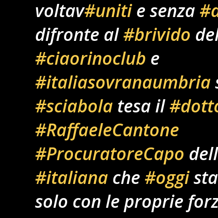
voltav
#uniti
e senza
#d
difronte al
#brivido
de
#ciaorinoclub
e
#italiasovranaumbria
#sciabola
tesa il
#dott
#RaffaeleCantone
#ProcuratoreCapo
del
#italiana
che
#oggi
sta
solo con le proprie forz