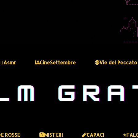
🏻‍♀️Asmr
🎱CineSettembre
🔞Vie del Peccato
DE ROSSE
🅱️MISTERI
🧨CAPACI
⭐️FAL