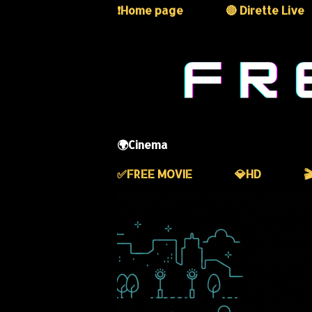
❗️Home page
🔴 Dirette Live
🌍Cinema
✅️FREE MOVIE
💎HD
