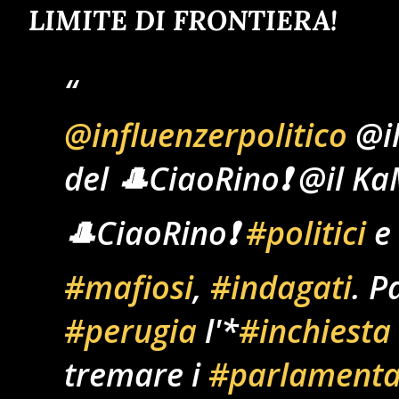
LIMITE DI FRONTIERA!
@influenzerpolitico
@il
del 🎩CiaoRino❗ @il Ka
🎩CiaoRino❗
#politici
e
#mafiosi
,
#indagati
. P
#perugia
l'*
#inchiesta
tremare i
#parlamenta