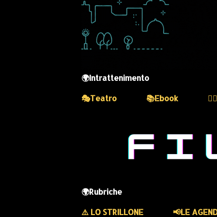
🌍Intrattenimento
🎭Teatro
📚Ebook
💆
🌍Rubriche
⚠️ LO STRILLONE
📢LE AGEN