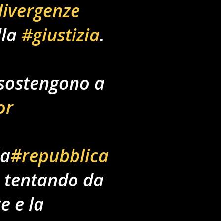
ivergenze
lla
#giustizia
.
sostengono a
or
la
#repubblica
 tentando da
e e la