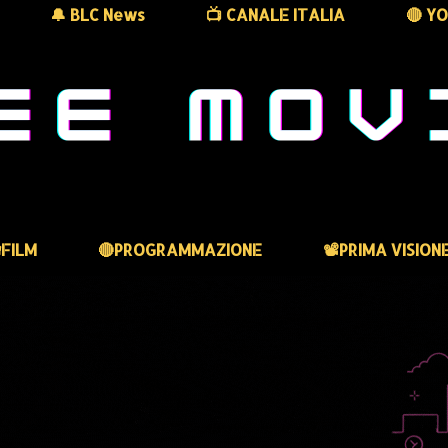
🔔 BLC News
📺 CANALE ITALIA
🔴 Y
FILM
🔴PROGRAMMAZIONE
📽️PRIMA VISION