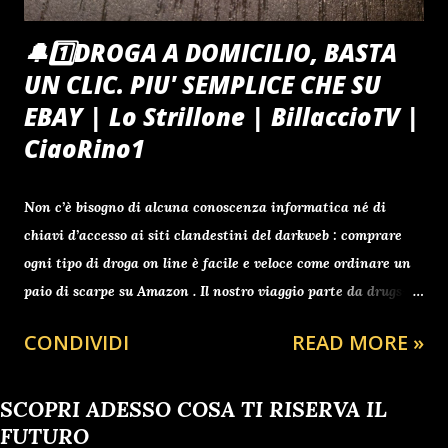
🔔1️⃣DROGA A DOMICILIO, BASTA
UN CLIC. PIU' SEMPLICE CHE SU
EBAY | Lo Strillone | BillaccioTV |
CiaoRino1
Non c’è bisogno di alcuna conoscenza informatica né di
chiavi d’accesso ai siti clandestini del darkweb : comprare
ogni tipo di droga on line è facile e veloce come ordinare un
paio di scarpe su Amazon . Il nostro viaggio parte da drugs-
center.biz ., sede a Gibilterra, dove in un battibaleno
CONDIVIDI
READ MORE »
mettiamo nel carrello un grammo di eroina pura (100 euro,
che diventano a scalare 45 al grammo per ordini tra i cinque
e i dieci chili), un po’ di speed (anfetamine pure a 5 euro al
SCOPRI ADESSO COSA TI RISERVA IL
grammo), e dieci pasticche di ecstasy (puntiamo sulle
FUTURO