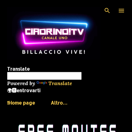
Passa ai contenuti principali
Translate
Powered by
Translate
🌍🅱️entrovarti
❗️Home page
Altro…