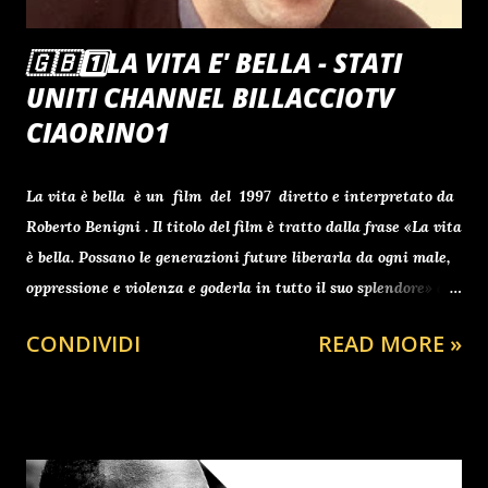
🇬🇧1️⃣LA VITA E' BELLA - STATI
UNITI CHANNEL BILLACCIOTV
CIAORINO1
La vita è bella è un film del 1997 diretto e interpretato da
Roberto Benigni . Il titolo del film è tratto dalla frase «La vita
è bella. Possano le generazioni future liberarla da ogni male,
oppressione e violenza e goderla in tutto il suo splendore» del
testamento di Lev Trotsky [1] . Vincitore di tre Premi Oscar
CONDIVIDI
READ MORE »
: miglior film straniero , miglior attore protagonista (
Roberto Benigni ) e migliore colonna sonora ( Nicola Piovani
), su sette nomination totali, la pellicola vede protagonista
Guido Orefice, uomo ebreo ilare e giocoso, che - deportato
insieme alla sua famiglia in un lager nazista - cercherà di