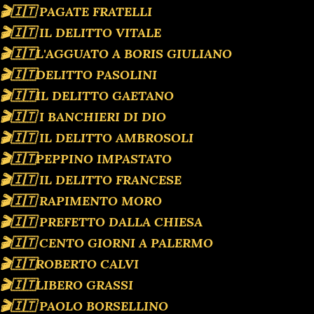
🎬🇮🇹 PAGATE FRATELLI
🎬🇮🇹 IL DELITTO VITALE
🎬🇮🇹L'AGGUATO A BORIS GIULIANO
🎬🇮🇹DELITTO PASOLINI
🎬🇮🇹IL DELITTO GAETANO
🎬🇮🇹 I BANCHIERI DI DIO
🎬🇮🇹 IL DELITTO AMBROSOLI
🎬🇮🇹PEPPINO IMPASTATO
🎬🇮🇹 IL DELITTO FRANCESE
🎬🇮🇹 RAPIMENTO MORO
🎬🇮🇹 PREFETTO DALLA CHIESA
🎬🇮🇹 CENTO GIORNI A PALERMO
🎬🇮🇹ROBERTO CALVI
🎬🇮🇹LIBERO GRASSI
🎬🇮🇹 PAOLO BORSELLINO