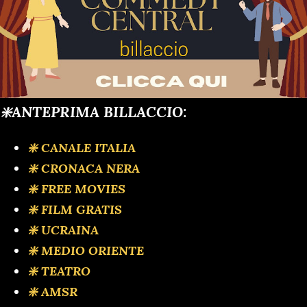
❇️ANTEPRIMA BILLACCIO:
❇️ CANALE ITALIA
❇️ CRONACA NERA
❇️ FREE MOVIES
❇️ FILM GRATIS
❇️ UCRAINA
❇️ MEDIO ORIENTE
❇️ TEATRO
❇️ AMSR