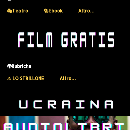
🎭Teatro
📚Ebook
Altro…
🌍Rubriche
⚠️ LO STRILLONE
Altro…