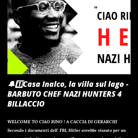
proteggere il figlio dagli orrori dell' Olocausto , facendogli
credere che tutto ciò che vedono sia parte di un fantastico
gioco in cui dovranno affrontare prove durissime per vincere
il meraviglioso premio finale. Fu presentato in concorso al
51º Festival di Cannes , dove v...
🔔1️⃣Casa Inalco, la villa sul lago -
BARBUTO CHEF NAZI HUNTERS 4
BILLACCIO
WELCOME TO CIAO RINO ! A CACCIA DI GERARCHI
Secondo i documenti dell' FBI, Hitler avrebbe vissuto per un