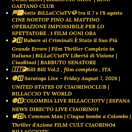
GAETANO CLUB
🏁🅿️Notte BiLLaCCioTV🐶 tra il 7 e l'8 agosto
CINE NOSTOP FINO AL MATTINO
OPERAZIONE IMPOSSIBILE PER LO
SPETTATORE . 1 FILM OGNI ORA
🎬1️⃣ Rubare ai Criminali È Stato il Suo Più
Grande Errore | Film Thriller Completo in
Italiano | BiLLaCCioTV Libertà di Visione |
CiaoRino1 | BARBUTO SENATORE
🇮🇹🎬Kill Bill Vol.2 , film completo , ITA
🔴1️⃣ Saratoga Live - Friday August 7, 2026 |
UNITED STATES OF CIAORINOCLUB |
BILLACCIO TV WORLD
🔴1️⃣COLOMBIA LIVE BILLACCIOTV | ESPANA
NEWS DIRECTO LIVE CIAORINO1
📽️4️⃣A Common Man | Cinque bombe a Colombo |
Thriller d'Azione FILM CULT CIAORINO4
BILLACCIOTV