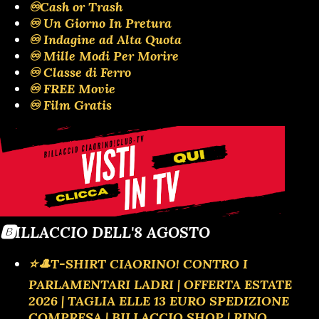
♾️Cash or Trash
♾️ Un Giorno In Pretura
♾️ Indagine ad Alta Quota
♾️ Mille Modi Per Morire
♾️ Classe di Ferro
♾️ FREE Movie
♾️ Film Gratis
🅱️ILLACCIO DELL'8 AGOSTO
⭐🎩T-SHIRT CIAORINO! CONTRO I
PARLAMENTARI LADRI | OFFERTA ESTATE
2026 | TAGLIA ELLE 13 EURO SPEDIZIONE
COMPRESA | BILLACCIO SHOP | RINO