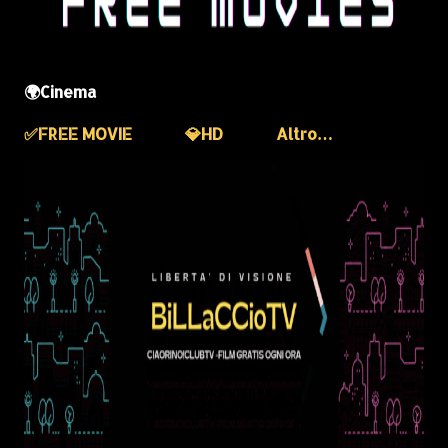
🌍Cinema
✅️FREE MOVIE
💎HD
Altro…