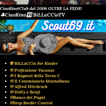
CiaoRino!Club dal 2006 OLTRE LA FEDE!
🎩CiaoRino2️⃣ BiLLaCCioTV
☢️ BiLLaCCio For Kinder
♾️ Professione Vacanze
♾️ I Ragazzi della Terza C
♾️ Il Commissario Montalbano
♾️ Alfred Hitchcock
♾️ Holly e Benji
♾️Banco dei Pugni
♾️Stop Border Control