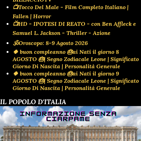
📺Tocco Del Male - Film Completo Italiano |
Fallen | Horror
📺HD - IPOTESI DI REATO - con Ben Affleck e
Samuel L. Jackson - Thriller - Azione
🕉Oroscopo: 8-9 Agosto 2026
🍀 buon compleanno 🎂ai Nati il giorno 8
AGOSTO 🎂| Segno Zodiacale Leone | Significato
Giorno Di Nascita | Personalità Generale
🍀 buon compleanno 🎂ai Nati il giorno 9
AGOSTO 🎂| Segno Zodiacale Leone | Significato
Giorno Di Nascita | Personalità Generale
IL POPOLO D'ITALIA