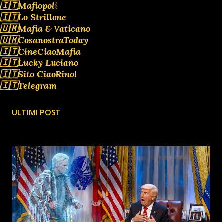
🇮🇹Mafiopoli
🇮🇹Lo Strillone
🇺🇲Mafia & Vaticano
🇺🇲CosanostraToday
🇮🇹CineCiaoMafia
🇮🇹Lucky Luciano
🇮🇹Sito CiaoRino!
🇮🇹Telegram
ULTIMI POST