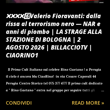
❌️❌️❌️❌️6️⃣Valerio Fioravanti: dalla
rissa al terrorismo nero — NAR e
anni di piombo | LA STRAGE ALLA
STAZIONE DI BOLOGNA | 2
AGOSTO 2026 | BILLACCIOTV |
CIAORINO1
Il Primo Cult Italiano sul celebre Rino Gaetano ! a Perugia
il cielo è ancora blu CiaoRino! in via Cesare Caporali 44
Perugia Centro Storico tel 075 377 4777 Il primo cult dedicato
a " Rino Gaetano " entra nel gruppo per seguire tutti gli
aggiornamenti clicca qui ti aspetto Benvenuti a tutti gli
CONDIVIDI
READ MORE »
avventori del sito da Antonio BARBUTO , presidente