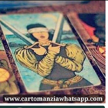
gettonatissime Pink Flugels rosa ) in offerta a 20 euro (2 a
pillola). Quest’ultima è la stessa droga sintetica, a oggi non
ancora illegale in Italia, che nell’ottobre scorso è costata la
vita a Mario, 42enne torinese che l’assumeva da tempo a
insaputa della moglie, e che il Sert, dov’era in cura, non era
riuscito a individuare nel suo sangue. Lo shopping prosegue
con un grammo di eroina Arctic Wolf pura al 70 per cento (65
euro, ma per i più esigenti c’...