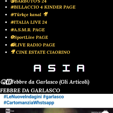
🔞BARBUTO'S 24
❇️BILLACCIO 4 KINDER PAGE
❇️Türkçe kanal 🎥
❇️ITALIA LIVE 24
❇️A.S.M.R. PAGE
⚽SportLive PAGE
📻LIVE RADIO PAGE
🎥 CINE ESTATE CIAORINO
🤒1️⃣Febbre da Garlasco (Gli Articoli)
FEBBRE DA GARLASCO