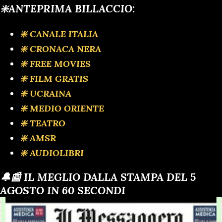
❇️ANTEPRIMA BILLACCIO:
❇️ CANALE ITALIA
❇️ CRONACA NERA
❇️ FREE MOVIES
❇️ FILM GRATIS
❇️ UCRAINA
❇️ MEDIO ORIENTE
❇️ TEATRO
❇️ AMSR
❇️ AUDIOLIBRI
🔔📰 IL MEGLIO DALLA STAMPA DEL 5
AGOSTO IN 60 SECONDI