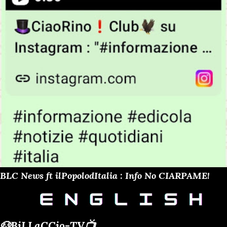
BLC News ft ilPopolodItalia : Info No CIARPAME!
🐶BiLLaCCio-TV📺