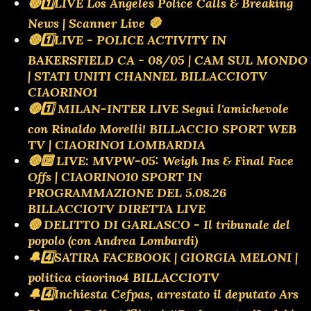
🔴1️⃣LIVE Los Angeles Police Calls & Breaking
News | Scanner Live 🛑
🔴1️⃣LIVE - POLICE ACTIVITY IN
BAKERSFIELD CA - 08/05 | CAM SUL MONDO
| STATI UNITI CHANNEL BILLACCIOTV
CIAORINO1
🔴1️⃣ MILAN-INTER LIVE Segui l'amichevole
con Rinaldo Morelli! BILLACCIO SPORT WEB
TV | CIAORINO1 LOMBARDIA
🔴🔟 LIVE: MVPW-05: Weigh Ins & Final Face
Offs | CIAORINO10 SPORT IN
PROGRAMMAZIONE DEL 5.08.26
BILLACCIOTV DIRETTA LIVE
🔴 DELITTO DI GARLASCO - Il tribunale del
popolo (con Andrea Lombardi)
🔔4️⃣SATIRA FACEBOOK | GIORGIA MELONI |
politica ciaorino4 BILLACCIOTV
🔔4️⃣Inchiesta Cefpas, arrestato il deputato Ars