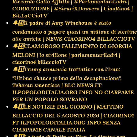
Riccardo Gallo Afflitto | #ParlamentariLadri |
CORRUZIONE | #SicuriXDavvero | CiaoRino4 |
BiLLaCCioTV
🔔4️⃣Il padre di Amy Winehouse è stato
condannato a pagare quasi un milione di sterline
alle amiche | NEWS CIAORINO4 BILLACCIOTV
🔔4️⃣CLAMOROSO FALLIMENTO DI GIORGIA
MELONI | lo strillone | parlamentariladri |
ciaorino4 billaccioTV
🔔1️⃣Trump annuncia trattative con l'Iran:
"Ultima chance prima della decapitazione",
Teheran smentisce | BLC NEWS FT
ILPOPOLODITALIA.ORG INFO NO CIARPAME
PER UN POPOLO SOVRANO
🔔1️⃣LE NOTIZIE DEL GIORNO | MATTINO
BILLACCIO DEL 5 AGOSTO 2026 | CIAORINO1
FT ILPOPOLODITALIA.ORG INFO SENZA
CIARPAME CANALE ITALIA
🔔1️⃣La furia di Putin su Kiev. La diretta con