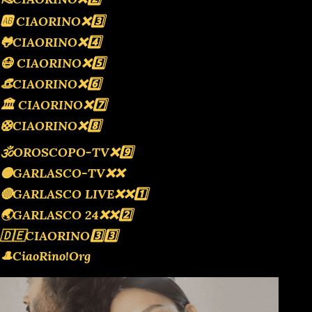
🆎 CIAORINO❌️3️⃣
🐸CIAORINO❌️4️⃣
😷 CIAORINO❌️5️⃣
👒CIAORINO❌️6️⃣
🏛 CIAORINO❌️7️⃣
🛟CIAORINO❌️8️⃣
🕉OROSCOPO-TV❌️9️⃣
🟡GARLASCO-TV❌️❌️
🔴GARLASCO LIVE❌️❌️1️⃣
🌏GARLASCO 24❌️❌️2️⃣
🇩🇪CIAORINO3️⃣3️⃣
🎩CiaoRino!Org