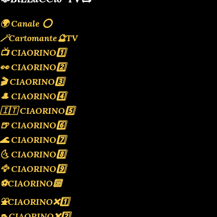
🌍 Canale ⭕️
🪄Cartomante🔮TV
📺 CIAORINO1️⃣
👀 CIAORINO2️⃣
🎬 CIAORINO3️⃣
🎩 CIAORINO4️⃣
🇮🇹 CIAORINO5️⃣
🍺 CIAORINO6️⃣
🌊 CIAORINO7️⃣
🌜 CIAORINO8️⃣
🦅 CIAORINO9️⃣
⚽️CIAORINO🔟
⛲️CIAORINO❌️1️⃣
👠CIAORINO❌️2️⃣