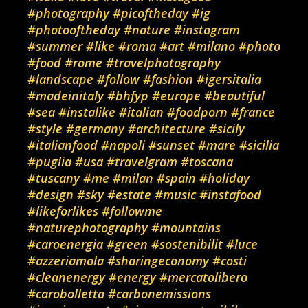
#photography
#picoftheday
#ig
#photooftheday
#nature
#instagram
#summer
#like
#roma
#art
#milano
#photo
#food
#rome
#travelphotography
#landscape
#follow
#fashion
#igersitalia
#madeinitaly
#bhfyp
#europe
#beautiful
#sea
#instalike
#italian
#foodporn
#france
#style
#germany
#architecture
#sicily
#italianfood
#napoli
#sunset
#mare
#sicilia
#puglia
#usa
#travelgram
#toscana
#tuscany
#me
#milan
#spain
#holiday
#design
#sky
#estate
#music
#instafood
#likeforlikes
#followme
#naturephotography
#mountains
#caroenergia
#green
#sostenibilit
#luce
#azzeriamola
#sharingeconomy
#costi
#cleanenergy
#energy
#mercatolibero
#carobolletta
#carbonemissions