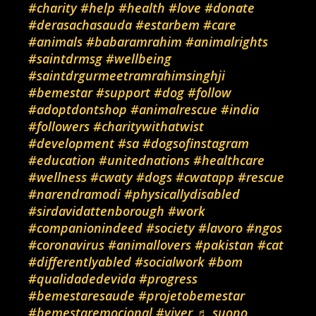
#charity
#help
#health
#love
#donate
#derasachasauda
#estarbem
#care
#animals
#babaramrahim
#animalrights
#saintdrmsg
#wellbeing
#saintdrgurmeetramrahimsinghji
#bemestar
#support
#dog
#follow
#adoptdontshop
#animalrescue
#india
#followers
#charitywithatwist
#development
#sa
#dogsofinstagram
#education
#unitednations
#healthcare
#wellness
#cwaty
#dogs
#cwatapp
#rescue
#narendramodi
#physicallydisabled
#sirdavidattenborough
#work
#companionindeed
#society
#lavoro
#ngos
#coronavirus
#animallovers
#pakistan
#cat
#differentlyabled
#socialwork
#bom
#qualidadedevida
#progress
#bemestaresaude
#projetobemestar
#bemestaremocional
#viver
♬ suono