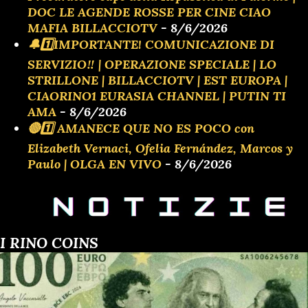
DOC LE AGENDE ROSSE PER CINE CIAO
MAFIA BILLACCIOTV
- 8/6/2026
🔔1️⃣IMPORTANTE! COMUNICAZIONE DI
SERVIZIO‼️ | OPERAZIONE SPECIALE | LO
STRILLONE | BILLACCIOTV | EST EUROPA |
CIAORINO1 EURASIA CHANNEL | PUTIN TI
AMA
- 8/6/2026
🔴1️⃣ AMANECE QUE NO ES POCO con
Elizabeth Vernaci, Ofelia Fernández, Marcos y
Paulo | OLGA EN VIVO
- 8/6/2026
I RINO COINS