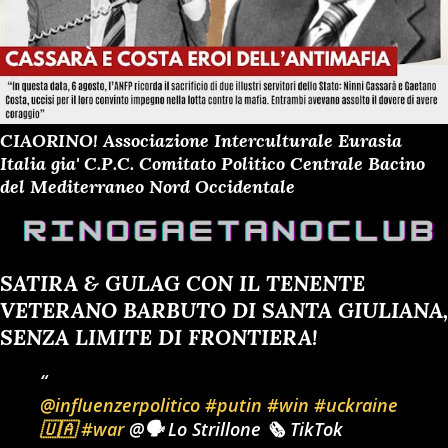
CIAORINO! Associazione Interculturale Eurasia
Italia gia' C.P.C. Comitato Politico Centrale Bacino
del Mediterraneo Nord Occidentale
SATIRA & GULAG CON IL TENENTE
VETERANO BARBUTO DI SANTA GIULIANA,
SENZA LIMITE DI FRONTIERA!
@influenzerpolitico
#putin
#win
#uckraine
🇺🇦
#war
@🗣️ Lo Strillone 🗞️ TikTok