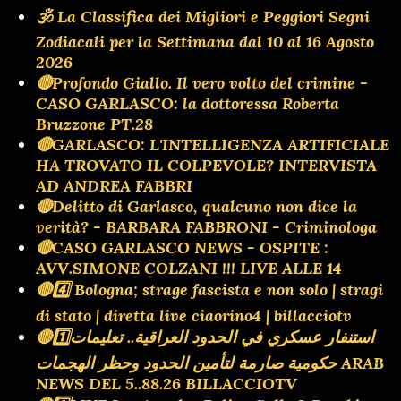
🕉 La Classifica dei Migliori e Peggiori Segni
Zodiacali per la Settimana dal 10 al 16 Agosto
2026
🔴Profondo Giallo. Il vero volto del crimine -
CASO GARLASCO: la dottoressa Roberta
Bruzzone PT.28
🔴GARLASCO: L'INTELLIGENZA ARTIFICIALE
HA TROVATO IL COLPEVOLE? INTERVISTA
AD ANDREA FABBRI
🔴Delitto di Garlasco, qualcuno non dice la
verità? - BARBARA FABBRONI - Criminologa
🔴CASO GARLASCO NEWS - OSPITE :
AVV.SIMONE COLZANI !!! LIVE ALLE 14
🔴4️⃣ Bologna; strage fascista e non solo | stragi
di stato | diretta live ciaorino4 | billacciotv
🔴1️⃣استنفار عسكري في الحدود العراقية.. تعليمات
حكومية صارمة لتأمين الحدود وحظر الهجمات ARAB
NEWS DEL 5..88.26 BILLACCIOTV