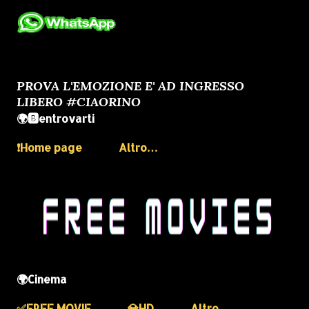
PROVA L'EMOZIONE E' AD INGRESSO
LIBERO #CIAORINO
🌍🅱️entrovarti
❗️Home page
Altro…
🌍Cinema
✅️FREE MOVIE
💎HD
Altro…