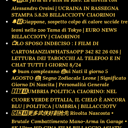
Alessandro Orsini | UCRAINA IN RASSEGNA
STAMPA 5.8.26 BILLACCIOTV CIAORINO1
🔔1️⃣Giappone, sospetto colpo di calore uccide tre
leoni nello zoo Tama di Tokyo | EURO NEWS
BILLACCIOTV | CIAORINO1
📺LO SPOSO INDECISO : I FILM DI
CARTOMANZIAWHATSAOPP 342 82 26 026 |
LETTURA DEI TAROCCHI AL TELEFOO E IN
CHAT TUTTI I GIORNI 8/24
🍀 buon compleanno 🎂ai Nati il giorno 5
AGOSTO 🎂| Segno Zodiacale Leone | Significato
Giorno Di Nascita | Personalità Generale
🇮🇹1️⃣UMBRIA POLITICA CIAORINO: NEL
CUORE VERDE D'ITALIA, IL CIELO È ANCORA
BLU | POLITICA | UMBRIA | BILLACCIOTV
🇨🇳1️⃣更多武侠好剧抢先 Rivolta Nascosta •
Brutale Combattimento Mano-Arma in Garage •
8K Ultra HD CINA FILM BILLACCIO ASIATV