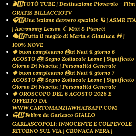
🎬1️⃣TOTÒ TUBE | Destinazione Piovarolo - Film
GRATIS BILLACCIOTV
🎧1️⃣Una lezione davvero spaziale 🪐 | ASMR ITA
| Astronomy Lesson ☾ Miti & Pianeti
🎭1️⃣Tutto il meglio di Marta e Gianluca 👫 |
100% NOVE
🍀 buon compleanno 🎂ai Nati il giorno 6
AGOSTO 🎂| Segno Zodiacale Leone | Significato
Giorno Di Nascita | Personalità Generale
🍀 buon compleanno 🎂ai Nati il giorno 7
AGOSTO 🎂| Segno Zodiacale Leone | Significato
Giorno Di Nascita | Personalità Generale
🍀 OROSCOPO DEL 6 AGOSTO 2026 E'
OFFERTO DA
WWW.CARTOMANZIAWHATSAPP.COM
🤒1️⃣ Febbre da Garlasco GIALLO
GARLASCOPOLI: INNOCENTE E COLPEVOLE
RITORNO SUL VIA | CRONACA NERA |