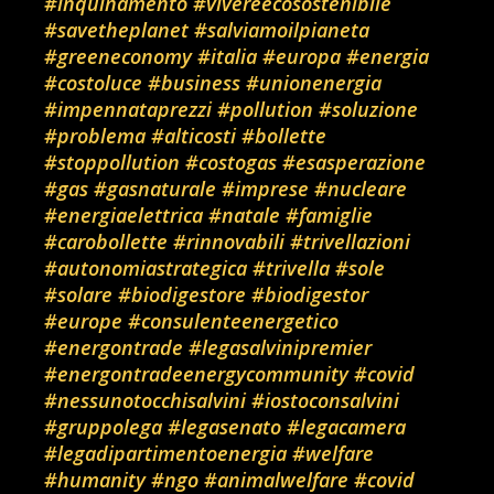
#inquinamento
#vivereecosostenibile
#savetheplanet
#salviamoilpianeta
#greeneconomy
#italia
#europa
#energia
#costoluce
#business
#unionenergia
#impennataprezzi
#pollution
#soluzione
#problema
#alticosti
#bollette
#stoppollution
#costogas
#esasperazione
#gas
#gasnaturale
#imprese
#nucleare
#energiaelettrica
#natale
#famiglie
#carobollette
#rinnovabili
#trivellazioni
#autonomiastrategica
#trivella
#sole
#solare
#biodigestore
#biodigestor
#europe
#consulenteenergetico
#energontrade
#legasalvinipremier
#energontradeenergycommunity
#covid
#nessunotocchisalvini
#iostoconsalvini
#gruppolega
#legasenato
#legacamera
#legadipartimentoenergia
#welfare
#humanity
#ngo
#animalwelfare
#covid