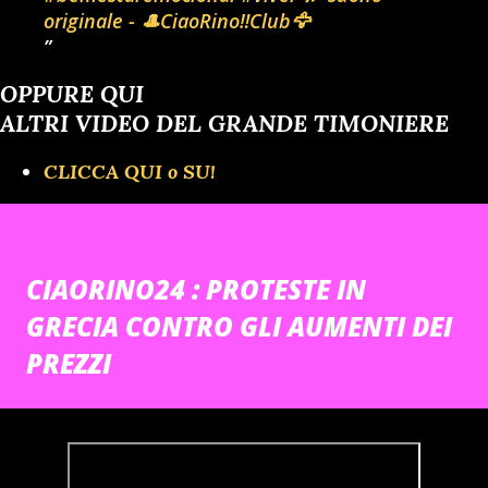
originale - 🎩CiaoRino‼️Club🦅
OPPURE QUI
ALTRI VIDEO DEL GRANDE TIMONIERE
CLICCA QUI o SU!
CIAORINO24 : PROTESTE IN
GRECIA CONTRO GLI AUMENTI DEI
PREZZI