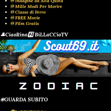
♾️ Indagine ad Alta Quota
♾️ Mille Modi Per Morire
♾️ Classe di Ferro
♾️ FREE Movie
♾️ Film Gratis
🎩CiaoRino2️⃣ BiLLaCCioTV
❇️GUARDA SUBITO