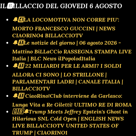
IL🅱️ILLACCIO DEL GIOVEDI 6 AGOSTO
🔔4️⃣LA LOCOMOTIVA NON CORRE PIU':
MORTO FRANCESCO GUCCINI | NEWS
CIAORINO4 BILLACCIOTV
🔔1️⃣Le notizie del giorno | 06 agosto 2026 -
Mattino BiLLaCCio RASSEGNA STAMPA LIVE
Italia | BLC News ilPopolodItalia
🔔1️⃣ 22 MILIARDI PER LE ARMI? I SOLDI
ALLORA CI SONO | LO STRILLONE |
PARLAMENTARI LADRI | CANALE ITALIA |
BILLACCIOTV
🔔1️⃣ CiaoRino!Club interviene da Garlasco:
Lunga Vita a Re Giletti! ULTIMO RE DI ROMA
🇬🇧🔔Trump Meets Jeffrey Epstein's Ghost in
Hilarious SNL Cold Open | ENGLISH NEWS
LIVE BILLACCIOTV UNITED STATES OF
TRUMP | CIAORINO1