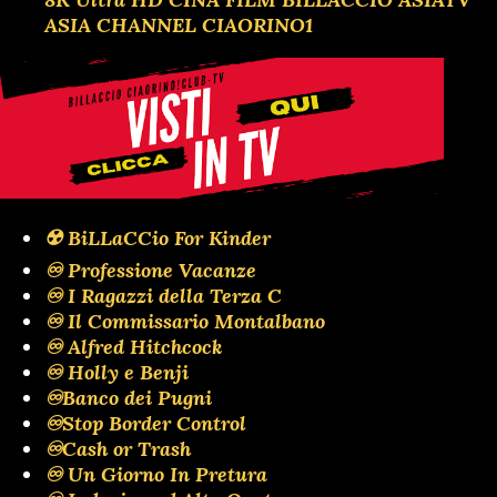
ASIA CHANNEL CIAORINO1
☢️ BiLLaCCio For Kinder
♾️ Professione Vacanze
♾️ I Ragazzi della Terza C
♾️ Il Commissario Montalbano
♾️ Alfred Hitchcock
♾️ Holly e Benji
♾️Banco dei Pugni
♾️Stop Border Control
♾️Cash or Trash
♾️ Un Giorno In Pretura