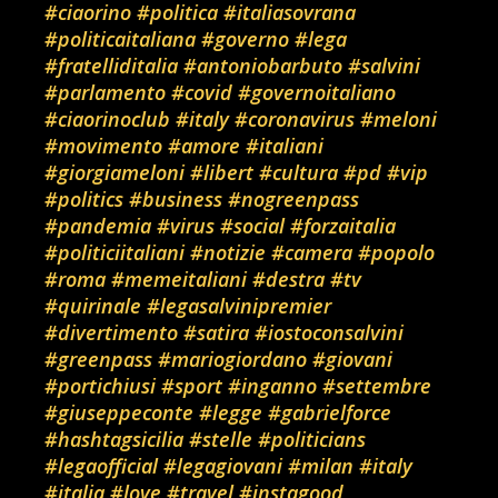
#ciaorino
#politica
#italiasovrana
#politicaitaliana
#governo
#lega
#fratelliditalia
#antoniobarbuto
#salvini
#parlamento
#covid
#governoitaliano
#ciaorinoclub
#italy
#coronavirus
#meloni
#movimento
#amore
#italiani
#giorgiameloni
#libert
#cultura
#pd
#vip
#politics
#business
#nogreenpass
#pandemia
#virus
#social
#forzaitalia
#politiciitaliani
#notizie
#camera
#popolo
#roma
#memeitaliani
#destra
#tv
#quirinale
#legasalvinipremier
#divertimento
#satira
#iostoconsalvini
#greenpass
#mariogiordano
#giovani
#portichiusi
#sport
#inganno
#settembre
#giuseppeconte
#legge
#gabrielforce
#hashtagsicilia
#stelle
#politicians
#legaofficial
#legagiovani
#milan
#italy
#italia
#love
#travel
#instagood