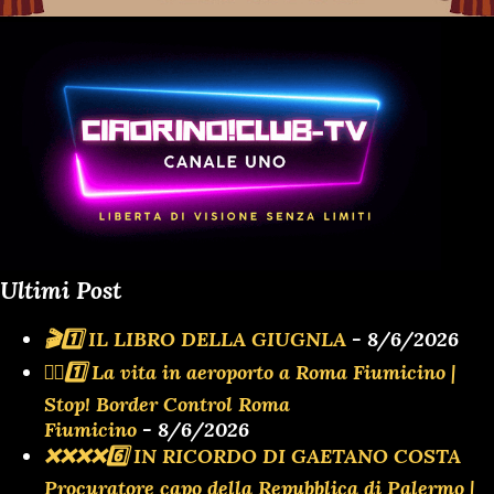
Ultimi Post
🎬1️⃣ IL LIBRO DELLA GIUGNLA
- 8/6/2026
👮‍♂️1️⃣ La vita in aeroporto a Roma Fiumicino |
Stop! Border Control Roma
Fiumicino
- 8/6/2026
❌️❌️❌️❌️6️⃣ IN RICORDO DI GAETANO COSTA
Procuratore capo della Repubblica di Palermo |