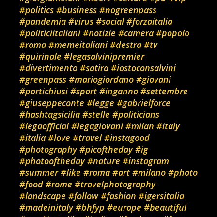
#politics
#business
#nogreenpass
#pandemia
#virus
#social
#forzaitalia
#politiciitaliani
#notizie
#camera
#popolo
#roma
#memeitaliani
#destra
#tv
#quirinale
#legasalvinipremier
#divertimento
#satira
#iostoconsalvini
#greenpass
#mariogiordano
#giovani
#portichiusi
#sport
#inganno
#settembre
#giuseppeconte
#legge
#gabrielforce
#hashtagsicilia
#stelle
#politicians
#legaofficial
#legagiovani
#milan
#italy
#italia
#love
#travel
#instagood
#photography
#picoftheday
#ig
#photooftheday
#nature
#instagram
#summer
#like
#roma
#art
#milano
#photo
#food
#rome
#travelphotography
#landscape
#follow
#fashion
#igersitalia
#madeinitaly
#bhfyp
#europe
#beautiful