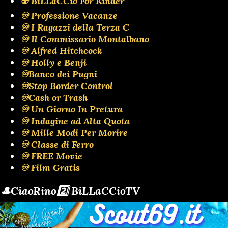
☢️ BiLLaCCio For Kinder
♾️ Professione Vacanze
♾️ I Ragazzi della Terza C
♾️ Il Commissario Montalbano
♾️ Alfred Hitchcock
♾️ Holly e Benji
♾️Banco dei Pugni
♾️Stop Border Control
♾️Cash or Trash
♾️ Un Giorno In Pretura
♾️ Indagine ad Alta Quota
♾️ Mille Modi Per Morire
♾️ Classe di Ferro
♾️ FREE Movie
♾️ Film Gratis
🎩CiaoRino2️⃣ BiLLaCCioTV