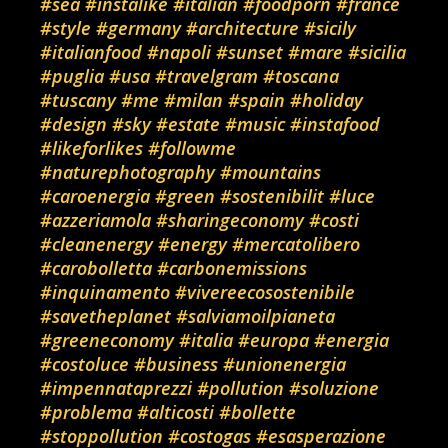
#sea
#instalike
#italian
#foodporn
#france
#style
#germany
#architecture
#sicily
#italianfood
#napoli
#sunset
#mare
#sicilia
#puglia
#usa
#travelgram
#toscana
#tuscany
#me
#milan
#spain
#holiday
#design
#sky
#estate
#music
#instafood
#likeforlikes
#followme
#naturephotography
#mountains
#caroenergia
#green
#sostenibilit
#luce
#azzeriamola
#sharingeconomy
#costi
#cleanenergy
#energy
#mercatolibero
#carobolletta
#carbonemissions
#inquinamento
#vivereecosostenibile
#savetheplanet
#salviamoilpianeta
#greeneconomy
#italia
#europa
#energia
#costoluce
#business
#unionenergia
#impennataprezzi
#pollution
#soluzione
#problema
#alticosti
#bollette
#stoppollution
#costogas
#esasperazione