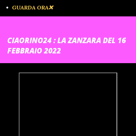
GUARDA ORA❌️
CIAORINO24 : LA ZANZARA DEL 16
FEBBRAIO 2022