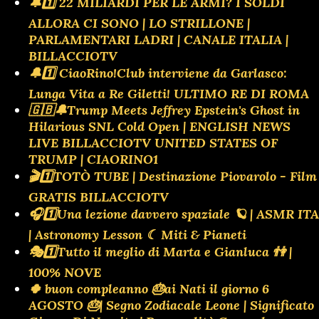
🔔1️⃣ 22 MILIARDI PER LE ARMI? I SOLDI
ALLORA CI SONO | LO STRILLONE |
PARLAMENTARI LADRI | CANALE ITALIA |
BILLACCIOTV
🔔1️⃣ CiaoRino!Club interviene da Garlasco:
Lunga Vita a Re Giletti! ULTIMO RE DI ROMA
🇬🇧🔔Trump Meets Jeffrey Epstein's Ghost in
Hilarious SNL Cold Open | ENGLISH NEWS
LIVE BILLACCIOTV UNITED STATES OF
TRUMP | CIAORINO1
🎬1️⃣TOTÒ TUBE | Destinazione Piovarolo - Film
GRATIS BILLACCIOTV
🎧1️⃣Una lezione davvero spaziale 🪐 | ASMR ITA
| Astronomy Lesson ☾ Miti & Pianeti
🎭1️⃣Tutto il meglio di Marta e Gianluca 👫 |
100% NOVE
🍀 buon compleanno 🎂ai Nati il giorno 6
AGOSTO 🎂| Segno Zodiacale Leone | Significato