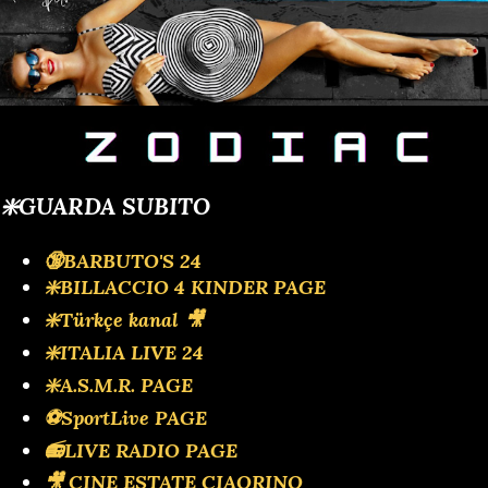
❇️GUARDA SUBITO
🔞BARBUTO'S 24
❇️BILLACCIO 4 KINDER PAGE
❇️Türkçe kanal 🎥
❇️ITALIA LIVE 24
❇️A.S.M.R. PAGE
⚽SportLive PAGE
📻LIVE RADIO PAGE
🎥 CINE ESTATE CIAORINO