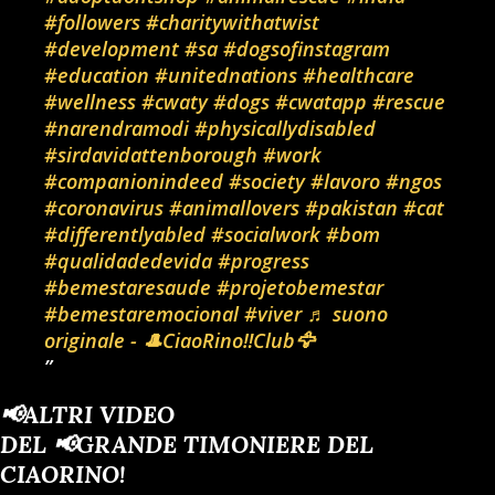
#followers
#charitywithatwist
#development
#sa
#dogsofinstagram
#education
#unitednations
#healthcare
#wellness
#cwaty
#dogs
#cwatapp
#rescue
#narendramodi
#physicallydisabled
#sirdavidattenborough
#work
#companionindeed
#society
#lavoro
#ngos
#coronavirus
#animallovers
#pakistan
#cat
#differentlyabled
#socialwork
#bom
#qualidadedevida
#progress
#bemestaresaude
#projetobemestar
#bemestaremocional
#viver
♬ suono
originale - 🎩CiaoRino‼️Club🦅
📢ALTRI VIDEO
DEL 📢GRANDE TIMONIERE DEL
CIAORINO!