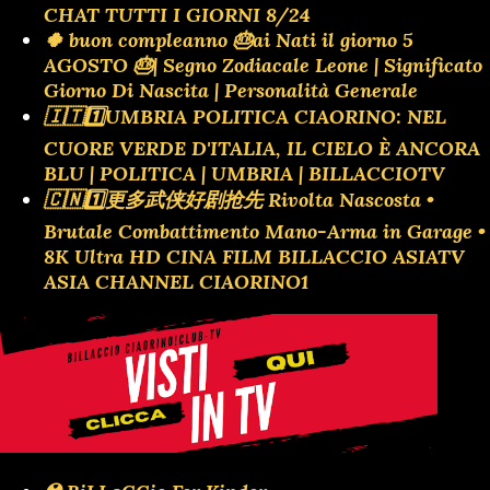
CHAT TUTTI I GIORNI 8/24
🍀 buon compleanno 🎂ai Nati il giorno 5
AGOSTO 🎂| Segno Zodiacale Leone | Significato
Giorno Di Nascita | Personalità Generale
🇮🇹1️⃣UMBRIA POLITICA CIAORINO: NEL
CUORE VERDE D'ITALIA, IL CIELO È ANCORA
BLU | POLITICA | UMBRIA | BILLACCIOTV
🇨🇳1️⃣更多武侠好剧抢先 Rivolta Nascosta •
Brutale Combattimento Mano-Arma in Garage •
8K Ultra HD CINA FILM BILLACCIO ASIATV
ASIA CHANNEL CIAORINO1