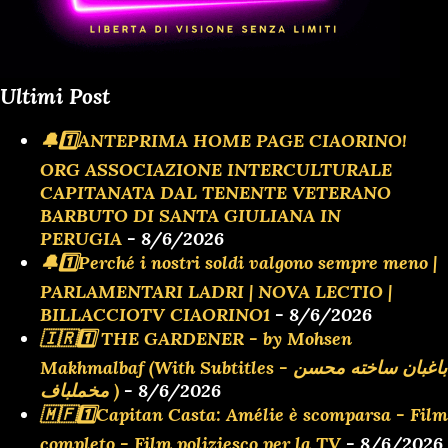
Ultimi Post
🔔1️⃣ANTEPRIMA HOME PAGE CIAORINO!
ORG ASSOCIAZIONE INTERCULTURALE
CAPITANATA DAL TENENTE VETERANO
BARBUTO DI SANTA GIULIANA IN
PERUGIA
- 8/6/2026
🔔1️⃣Perché i nostri soldi valgono sempre meno |
PARLAMENTARI LADRI | NOVA LECTIO |
BILLACCIOTV CIAORINO1
- 8/6/2026
🇮🇷1️⃣ THE GARDENER - by Mohsen
Makhmalbaf (With Subtitles - باغبان ساخته محسن
مخملباف )
- 8/6/2026
🇲🇫1️⃣Capitan Casta: Amélie è scomparsa - Film
completo - Film poliziesco per la TV
- 8/6/2026