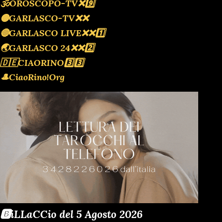
🕉OROSCOPO-TV❌️9️⃣
🟡GARLASCO-TV❌️❌️
🔴GARLASCO LIVE❌️❌️1️⃣
🌏GARLASCO 24❌️❌️2️⃣
🇩🇪CIAORINO3️⃣3️⃣
🎩CiaoRino!Org
🅱️iLLaCCio del 5 Agosto 2026