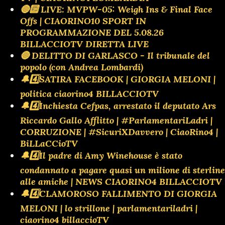
🔴🔟 LIVE: MVPW-05: Weigh Ins & Final Face
Offs | CIAORINO10 SPORT IN
PROGRAMMAZIONE DEL 5.08.26
BILLACCIOTV DIRETTA LIVE
🔴 DELITTO DI GARLASCO - Il tribunale del
popolo (con Andrea Lombardi)
🔔4️⃣SATIRA FACEBOOK | GIORGIA MELONI |
politica ciaorino4 BILLACCIOTV
🔔4️⃣Inchiesta Cefpas, arrestato il deputato Ars
Riccardo Gallo Afflitto | #ParlamentariLadri |
CORRUZIONE | #SicuriXDavvero | CiaoRino4 |
BiLLaCCioTV
🔔4️⃣Il padre di Amy Winehouse è stato
condannato a pagare quasi un milione di sterline
alle amiche | NEWS CIAORINO4 BILLACCIOTV
🔔4️⃣CLAMOROSO FALLIMENTO DI GIORGIA
MELONI | lo strillone | parlamentariladri |
ciaorino4 billaccioTV