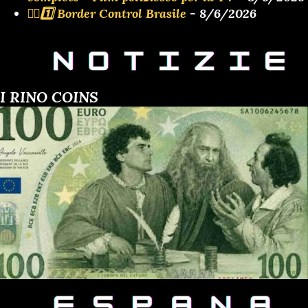
👮‍♂️1️⃣ Border Control Brasile
- 8/6/2026
I RINO COINS