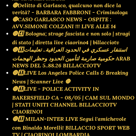
🔴Delitto di Garlasco, qualcuno non dice la
verità? - BARBARA FABBRONI - Criminologa
🔴CASO GARLASCO NEWS - OSPITE :
AVV.SIMONE COLZANI !!! LIVE ALLE 14
🔴4️⃣ Bologna; strage fascista e non solo | stragi
di stato | diretta live ciaorino4 | billacciotv
🔴1️⃣استنفار عسكري في الحدود العراقية.. تعليمات
حكومية صارمة لتأمين الحدود وحظر الهجمات ARAB
NEWS DEL 5..88.26 BILLACCIOTV
🔴1️⃣LIVE Los Angeles Police Calls & Breaking
News | Scanner Live 🛑
🔴1️⃣LIVE - POLICE ACTIVITY IN
BAKERSFIELD CA - 08/05 | CAM SUL MONDO
| STATI UNITI CHANNEL BILLACCIOTV
CIAORINO1
🔴1️⃣ MILAN-INTER LIVE Segui l'amichevole
con Rinaldo Morelli! BILLACCIO SPORT WEB
TV | CIAORINO1 LOMBARDIA