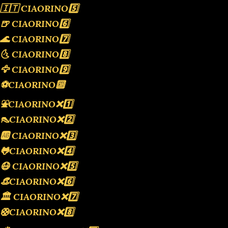
🇮🇹 CIAORINO5️⃣
🍺 CIAORINO6️⃣
🌊 CIAORINO7️⃣
🌜 CIAORINO8️⃣
🦅 CIAORINO9️⃣
⚽️CIAORINO🔟
⛲️CIAORINO❌️1️⃣
👠CIAORINO❌️2️⃣
🆎 CIAORINO❌️3️⃣
🐸CIAORINO❌️4️⃣
😷 CIAORINO❌️5️⃣
👒CIAORINO❌️6️⃣
🏛 CIAORINO❌️7️⃣
🛟CIAORINO❌️8️⃣