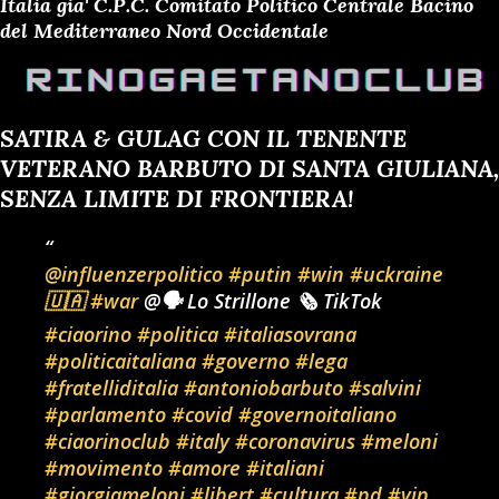
Italia gia' C.P.C. Comitato Politico Centrale Bacino
del Mediterraneo Nord Occidentale
SATIRA & GULAG CON IL TENENTE
VETERANO BARBUTO DI SANTA GIULIANA,
SENZA LIMITE DI FRONTIERA!
@influenzerpolitico
#putin
#win
#uckraine
🇺🇦
#war
@🗣️ Lo Strillone 🗞️ TikTok
#ciaorino
#politica
#italiasovrana
#politicaitaliana
#governo
#lega
#fratelliditalia
#antoniobarbuto
#salvini
#parlamento
#covid
#governoitaliano
#ciaorinoclub
#italy
#coronavirus
#meloni
#movimento
#amore
#italiani
#giorgiameloni
#libert
#cultura
#pd
#vip