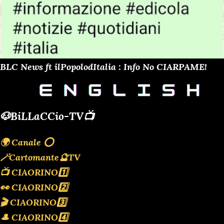
BLC News ft ilPopolodItalia : Info No CIARPAME!
🐶BiLLaCCio-TV📺
🌍 Canale ⭕️
🪄Cartomante🔮TV
📺 CIAORINO1️⃣
👀 CIAORINO2️⃣
🎬 CIAORINO3️⃣
🎩 CIAORINO4️⃣