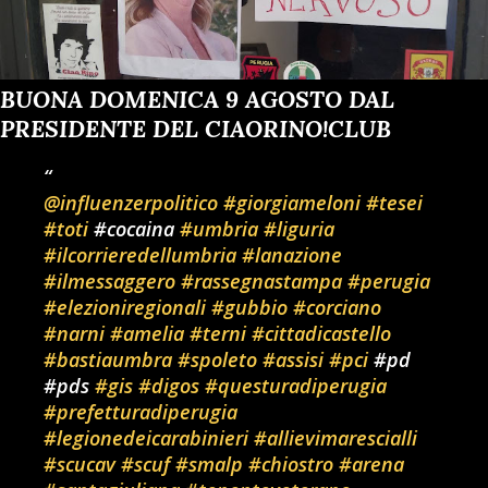
BUONA DOMENICA 9 AGOSTO DAL
PRESIDENTE DEL CIAORINO!CLUB
@influenzerpolitico
#giorgiameloni
#tesei
#toti
#cocaina
#umbria
#liguria
#ilcorrieredellumbria
#lanazione
#ilmessaggero
#rassegnastampa
#perugia
#elezioniregionali
#gubbio
#corciano
#narni
#amelia
#terni
#cittadicastello
#bastiaumbra
#spoleto
#assisi
#pci
#pd
#pds
#gis
#digos
#questuradiperugia
#prefetturadiperugia
#legionedeicarabinieri
#allievimarescialli
#scucav
#scuf
#smalp
#chiostro
#arena