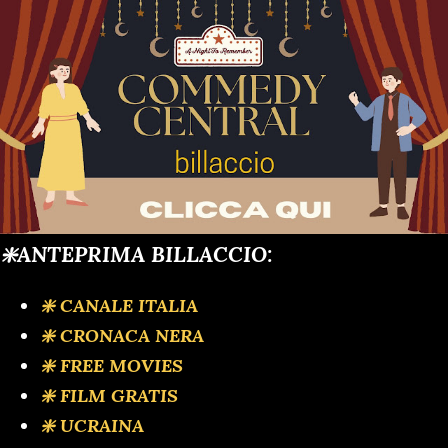
❇️ANTEPRIMA BILLACCIO:
❇️ CANALE ITALIA
❇️ CRONACA NERA
❇️ FREE MOVIES
❇️ FILM GRATIS
❇️ UCRAINA