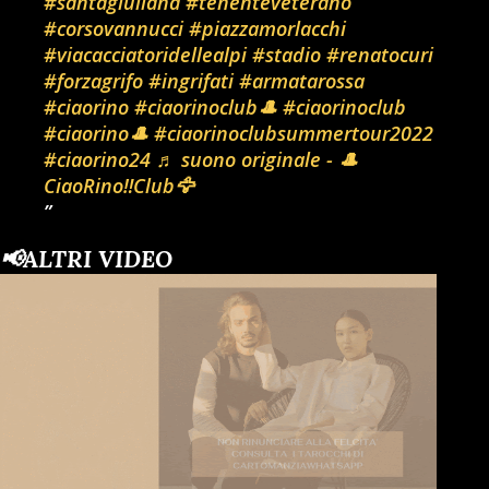
#santagiuliana
#tenenteveterano
#corsovannucci
#piazzamorlacchi
#viacacciatoridellealpi
#stadio
#renatocuri
#forzagrifo
#ingrifati
#armatarossa
#ciaorino
#ciaorinoclub🎩
#ciaorinoclub
#ciaorino🎩
#ciaorinoclubsummertour2022
#ciaorino24
♬ suono originale - 🎩
CiaoRino‼️Club🦅
📢ALTRI VIDEO