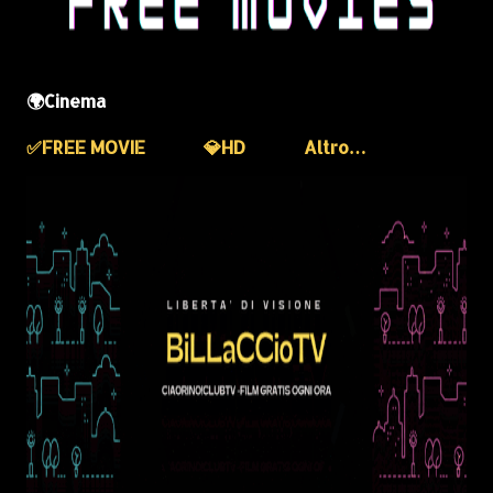
🌍Cinema
✅️FREE MOVIE
💎HD
Altro…