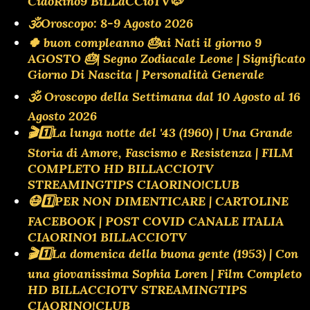
CiaoRino9 BiLLaCCioTV🐶
🕉Oroscopo: 8-9 Agosto 2026
🍀 buon compleanno 🎂ai Nati il giorno 9
AGOSTO 🎂| Segno Zodiacale Leone | Significato
Giorno Di Nascita | Personalità Generale
🕉 Oroscopo della Settimana dal 10 Agosto al 16
Agosto 2026
🎬1️⃣La lunga notte del '43 (1960) | Una Grande
Storia di Amore, Fascismo e Resistenza | FILM
COMPLETO HD BILLACCIOTV
STREAMINGTIPS CIAORINO!CLUB
😷1️⃣PER NON DIMENTICARE | CARTOLINE
FACEBOOK | POST COVID CANALE ITALIA
CIAORINO1 BILLACCIOTV
🎬1️⃣La domenica della buona gente (1953) | Con
una giovanissima Sophia Loren | Film Completo
HD BILLACCIOTV STREAMINGTIPS
CIAORINO!CLUB