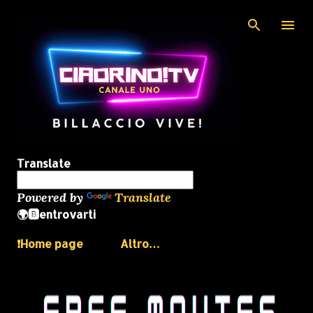
Passa ai contenuti principali
Translate
Powered by
Translate
🌍🅱️entrovarti
❗️Home page
Altro…