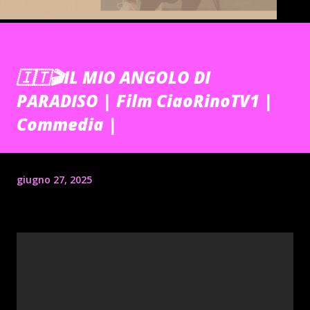
🇮🇹🎬IL MIO ANGOLO DI
PARADISO | Film CiaoRinoTV1 |
Commedia |
giugno 27, 2025