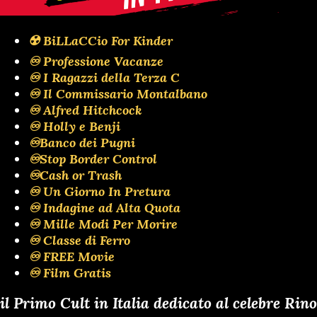
☢️ BiLLaCCio For Kinder
♾️ Professione Vacanze
♾️ I Ragazzi della Terza C
♾️ Il Commissario Montalbano
♾️ Alfred Hitchcock
♾️ Holly e Benji
♾️Banco dei Pugni
♾️Stop Border Control
♾️Cash or Trash
♾️ Un Giorno In Pretura
♾️ Indagine ad Alta Quota
♾️ Mille Modi Per Morire
♾️ Classe di Ferro
♾️ FREE Movie
♾️ Film Gratis
il Primo Cult in Italia dedicato al celebre Rino