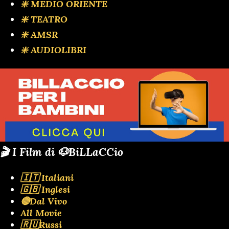
❇️ MEDIO ORIENTE
❇️ TEATRO
❇️ AMSR
❇️ AUDIOLIBRI
🎬 I Film di 🐶BiLLaCCio
🇮🇹 Italiani
🇬🇧 Inglesi
🔴Dal Vivo
All Movie
🇷🇺Russi