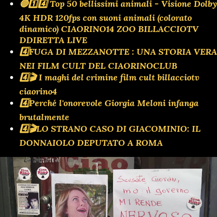
🔴1️⃣4️⃣ Top 50 bellissimi animali - Visione Dolby
4K HDR 120fps con suoni animali (colorato
dinamico) CIAORINO14 ZOO BILLACCIOTV
DDIRETTA LIVE
4️⃣FUGA DI MEZZANOTTE : UNA STORIA VERA
NEI FILM CULT DEL CIAORINOCLUB
4️⃣🎬 I maghi del crimine film cult billacciotv
ciaorino4
4️⃣Perché l'onorevole Giorgia Meloni infanga
brutalmente
4️⃣🎬LO STRANO CASO DI GIACOMINIO: IL
DONNAIOLO DEPUTATO A ROMA