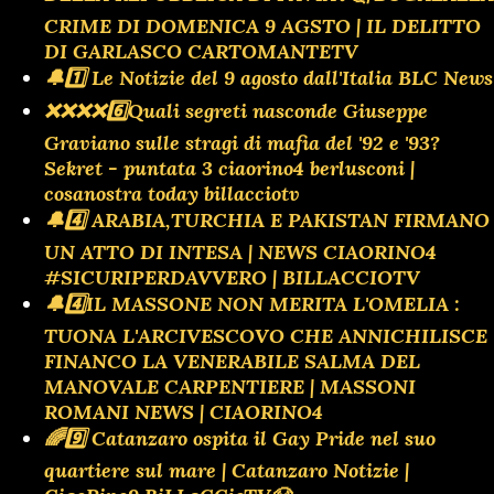
CRIME DI DOMENICA 9 AGSTO | IL DELITTO
DI GARLASCO CARTOMANTETV
🔔1️⃣ Le Notizie del 9 agosto dall'Italia BLC News
❌️❌️❌️❌️6️⃣Quali segreti nasconde Giuseppe
Graviano sulle stragi di mafia del '92 e '93?
Sekret - puntata 3 ciaorino4 berlusconi |
cosanostra today billacciotv
🔔4️⃣ ARABIA,TURCHIA E PAKISTAN FIRMANO
UN ATTO DI INTESA | NEWS CIAORINO4
#SICURIPERDAVVERO | BILLACCIOTV
🔔4️⃣IL MASSONE NON MERITA L'OMELIA :
TUONA L'ARCIVESCOVO CHE ANNICHILISCE
FINANCO LA VENERABILE SALMA DEL
MANOVALE CARPENTIERE | MASSONI
ROMANI NEWS | CIAORINO4
🌈9️⃣ Catanzaro ospita il Gay Pride nel suo
quartiere sul mare | Catanzaro Notizie |