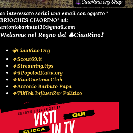
se interessato scrivi una email con oggetto "
BRIOCHES CIAORINO" ad:
antoniobarbuto130@gmail.com
Welcome nel Regno del 🎩CiaoRino❗️
☀️CiaoRino.Org
🔹Scout69.it
🔹Streaming.tips
🔹ilPopolodItalia.org
🔹RinoGaetano.Club
🔹Antonio Barbuto Papa
🔹TikTok InfluenZer Politico