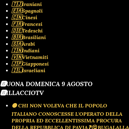
🇹🇯Iraniani
🇪🇦Spagnoli
🇨🇳Cinesi
🇫🇷Francesi
🇩🇪Tedeschi
🇧🇷Brasiliani
🇸🇦Arabi
🇮🇳Indiani
🇻🇳Vietnamiti
🇯🇵Giapponesi
🇮🇱Israeliani
🅱️UONA DOMENICA 9 AGOSTO
🅱️ILLACCIOTV
🟡 CHI NON VOLEVA CHE IL POPOLO
ITALIANO CONOSCESSE L'OPERATO DELLA
PROPRIA ED ECCELLENTISSIMA PROCURA
DELLA REPUBBLICA DI PAVIA❓️🤔 BUGALALLA