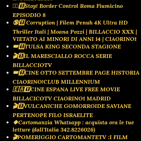
👮‍♂️1️⃣Stop! Border Control Roma Fiumicino
EPISODIO 8
🔞1️⃣ Corruption | Filem Penuh 4K Ultra HD
Thriller Itali | Moana Pozzi | BILLACCIO XXX |
VIETATO AI MINORI DI ANNI 14 | CIAORINO1
👑1️⃣TULSA KING SECONDA STAGIONE
🎬1️⃣IL MARESCIALLO ROCCA SERIE
BILLACCIOTV
👑1️⃣CINE OTTO SETTEMBRE PAGE HISTORIA
CIAORINO!CLUB MILLENNIUM
🇪🇦1️⃣CINE ESPANA LIVE FREE MOVIE
BILLACICOTV CIAORINO1 MADRID
🎬1️⃣VULCANICHE GOMORROIDE SAVIANE
PERTENOPE FILO ISRAELITE
🍀Cartomanzia Whatsapp : acquista ora le tue
letture (dall'Italia 342.8226026)
🎬POMERIGGIO CARTOMANTETV :I FILM