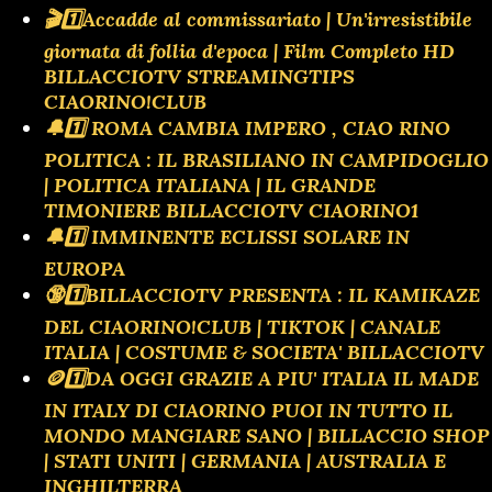
🎬1️⃣Accadde al commissariato | Un'irresistibile
giornata di follia d'epoca | Film Completo HD
BILLACCIOTV STREAMINGTIPS
CIAORINO!CLUB
🔔1️⃣ ROMA CAMBIA IMPERO , CIAO RINO
POLITICA : IL BRASILIANO IN CAMPIDOGLIO
| POLITICA ITALIANA | IL GRANDE
TIMONIERE BILLACCIOTV CIAORINO1
🔔1️⃣ IMMINENTE ECLISSI SOLARE IN
EUROPA
🔞1️⃣BILLACCIOTV PRESENTA : IL KAMIKAZE
DEL CIAORINO!CLUB | TIKTOK | CANALE
ITALIA | COSTUME & SOCIETA' BILLACCIOTV
🪙1️⃣DA OGGI GRAZIE A PIU' ITALIA IL MADE
IN ITALY DI CIAORINO PUOI IN TUTTO IL
MONDO MANGIARE SANO | BILLACCIO SHOP
| STATI UNITI | GERMANIA | AUSTRALIA E
INGHILTERRA