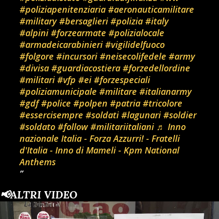
#poliziapenitenziaria
#aeronauticamilitare
#military
#bersaglieri
#polizia
#italy
#alpini
#forzearmate
#polizialocale
#armadeicarabinieri
#vigilidelfuoco
#folgore
#incursori
#neisecolifedele
#army
#divisa
#guardiacostiera
#forzedellordine
#militari
#vfp
#ei
#forzespeciali
#poliziamunicipale
#militare
#italianarmy
#gdf
#police
#polpen
#patria
#tricolore
#essercisempre
#soldati
#lagunari
#soldier
#soldato
#follow
#militariitaliani
♬ Inno
nazionale Italia - Forza Azzurri! - Fratelli
d'Italia - Inno di Mameli - Kpm National
Anthems
📢ALTRI VIDEO