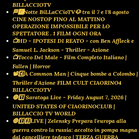
BILLACCIOTV
🏁🅿️Notte BiLLaCCioTV🐶 tra il 7 e l'8 agosto
CINE NOSTOP FINO AL MATTINO
OPERAZIONE IMPOSSIBILE PER LO
SPETTATORE . 1 FILM OGNI ORA
📺HD - IPOTESI DI REATO - con Ben Affleck e
Samuel L. Jackson - Thriller - Azione
📺Tocco Del Male - Film Completo Italiano |
Fallen | Horror
📽️4️⃣A Common Man | Cinque bombe a Colombo |
Thriller d'Azione FILM CULT CIAORINO4
BILLACCIOTV
🔴1️⃣ Saratoga Live - Friday August 7, 2026 |
UNITED STATES OF CIAORINOCLUB |
BILLACCIO TV WORLD
🔴1️⃣3️⃣LIVE | Zelensky Prepara l'europa alla
guerra contro la russia: accolto in pompa magna
dal cancelliere tedesco | TERZA GUERRA