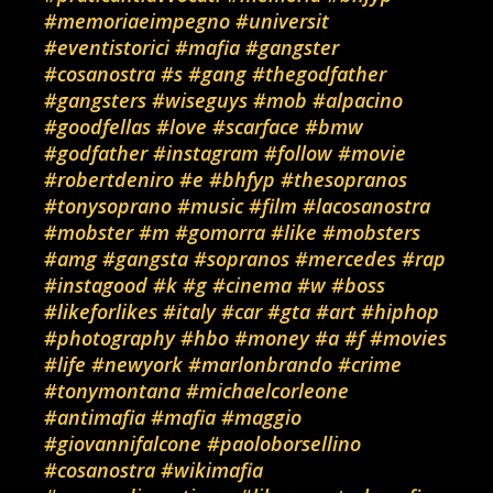
#memoriaeimpegno
#universit
#eventistorici
#mafia
#gangster
#cosanostra
#s
#gang
#thegodfather
#gangsters
#wiseguys
#mob
#alpacino
#goodfellas
#love
#scarface
#bmw
#godfather
#instagram
#follow
#movie
#robertdeniro
#e
#bhfyp
#thesopranos
#tonysoprano
#music
#film
#lacosanostra
#mobster
#m
#gomorra
#like
#mobsters
#amg
#gangsta
#sopranos
#mercedes
#rap
#instagood
#k
#g
#cinema
#w
#boss
#likeforlikes
#italy
#car
#gta
#art
#hiphop
#photography
#hbo
#money
#a
#f
#movies
#life
#newyork
#marlonbrando
#crime
#tonymontana
#michaelcorleone
#antimafia
#mafia
#maggio
#giovannifalcone
#paoloborsellino
#cosanostra
#wikimafia