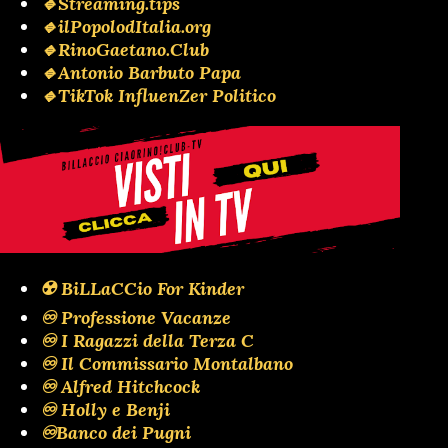
🔹Streaming.tips
🔹ilPopolodItalia.org
🔹RinoGaetano.Club
🔹Antonio Barbuto Papa
🔹TikTok InfluenZer Politico
☢️ BiLLaCCio For Kinder
♾️ Professione Vacanze
♾️ I Ragazzi della Terza C
♾️ Il Commissario Montalbano
♾️ Alfred Hitchcock
♾️ Holly e Benji
♾️Banco dei Pugni