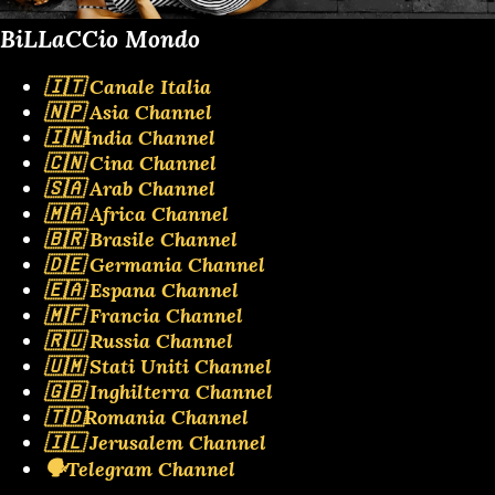
BiLLaCCio Mondo
🇮🇹 Canale Italia
🇳🇵 Asia Channel
🇮🇳India Channel
🇨🇳 Cina Channel
🇸🇦 Arab Channel
🇲🇦 Africa Channel
🇧🇷 Brasile Channel
🇩🇪 Germania Channel
🇪🇦 Espana Channel
🇲🇫 Francia Channel
🇷🇺 Russia Channel
🇺🇲 Stati Uniti Channel
🇬🇧 Inghilterra Channel
🇹🇩Romania Channel
🇮🇱 Jerusalem Channel
🗣️Telegram Channel