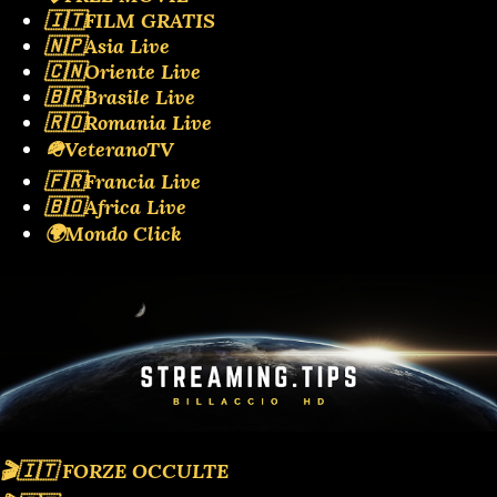
🇮🇹FILM GRATIS
🇳🇵Asia Live
🇨🇳Oriente Live
🇧🇷Brasile Live
🇷🇴Romania Live
🪖VeteranoTV
🇫🇷Francia Live
🇧🇴Africa Live
🌍Mondo Click
🎬🇮🇹 FORZE OCCULTE