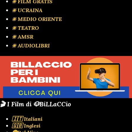
❇️ FILM GRATIS
❇️ UCRAINA
❇️ MEDIO ORIENTE
❇️ TEATRO
❇️ AMSR
❇️ AUDIOLIBRI
🎬 I Film di 🐶BiLLaCCio
🇮🇹 Italiani
🇬🇧 Inglesi