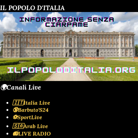
IL POPOLO D'ITALIA
🌍Canali Live
🇮🇹Italia Live
🔞Barbuto'S24
⚽SportLive
🇸🇦Arab Live
📻LIVE RADIO