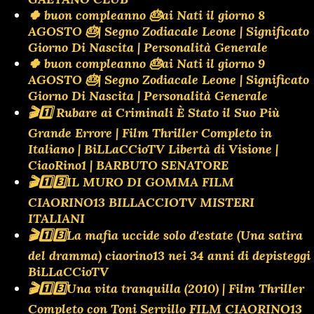
🍀 buon compleanno 🎂ai Nati il giorno 8
AGOSTO 🎂| Segno Zodiacale Leone | Significato
Giorno Di Nascita | Personalità Generale
🍀 buon compleanno 🎂ai Nati il giorno 9
AGOSTO 🎂| Segno Zodiacale Leone | Significato
Giorno Di Nascita | Personalità Generale
🎬1️⃣ Rubare ai Criminali È Stato il Suo Più
Grande Errore | Film Thriller Completo in
Italiano | BiLLaCCioTV Libertà di Visione |
CiaoRino1 | BARBUTO SENATORE
🎬1️⃣3️⃣IL MURO DI GOMMA FILM
CIAORINO13 BILLACCIOTV MISTERI
ITALIANI
🎬1️⃣3️⃣La mafia uccide solo d'estate (Una satira
del dramma) ciaorino13 nei 34 anni di depisteggi
BiLLaCCioTV
🎬1️⃣3️⃣Una vita tranquilla (2010) | Film Thriller
Completo con Toni Servillo FILM CIAORINO13