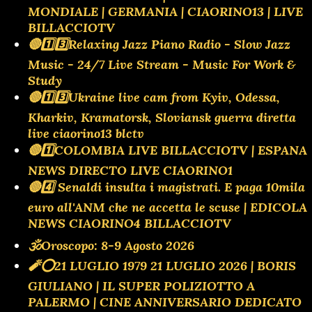
MONDIALE | GERMANIA | CIAORINO13 | LIVE
BILLACCIOTV
🔴1️⃣3️⃣Relaxing Jazz Piano Radio - Slow Jazz
Music - 24/7 Live Stream - Music For Work &
Study
🔴1️⃣3️⃣Ukraine live cam from Kyiv, Odessa,
Kharkiv, Kramatorsk, Sloviansk guerra diretta
live ciaorino13 blctv
🔴1️⃣COLOMBIA LIVE BILLACCIOTV | ESPANA
NEWS DIRECTO LIVE CIAORINO1
🔴4️⃣ Senaldi insulta i magistrati. E paga 10mila
euro all'ANM che ne accetta le scuse | EDICOLA
NEWS CIAORINO4 BILLACCIOTV
🕉Oroscopo: 8-9 Agosto 2026
🧨⭕️21 LUGLIO 1979 21 LUGLIO 2026 | BORIS
GIULIANO | IL SUPER POLIZIOTTO A
PALERMO | CINE ANNIVERSARIO DEDICATO