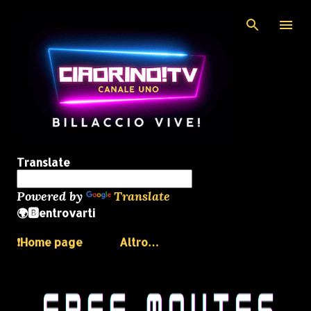
Passa ai contenuti principali
Translate
Powered by
Translate
🌍🅱️entrovarti
❗️Home page
Altro…