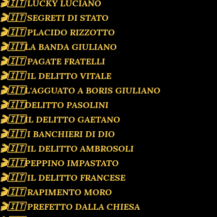
🎬🇮🇹 LUCKY LUCIANO
🎬🇮🇹 SEGRETI DI STATO
🎬🇮🇹 PLACIDO RIZZOTTO
🎬🇮🇹LA BANDA GIULIANO
🎬🇮🇹 PAGATE FRATELLI
🎬🇮🇹 IL DELITTO VITALE
🎬🇮🇹L'AGGUATO A BORIS GIULIANO
🎬🇮🇹DELITTO PASOLINI
🎬🇮🇹IL DELITTO GAETANO
🎬🇮🇹 I BANCHIERI DI DIO
🎬🇮🇹 IL DELITTO AMBROSOLI
🎬🇮🇹PEPPINO IMPASTATO
🎬🇮🇹 IL DELITTO FRANCESE
🎬🇮🇹 RAPIMENTO MORO
🎬🇮🇹 PREFETTO DALLA CHIESA