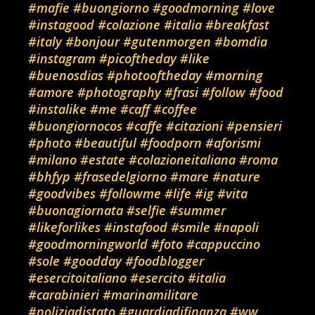
#mafie
#buongiorno
#goodmorning
#love
#instagood
#colazione
#italia
#breakfast
#italy
#bonjour
#gutenmorgen
#bomdia
#instagram
#picoftheday
#like
#buenosdias
#photooftheday
#morning
#amore
#photography
#frasi
#follow
#food
#instalike
#me
#caff
#coffee
#buongiornocos
#caffe
#citazioni
#pensieri
#photo
#beautiful
#foodporn
#aforismi
#milano
#estate
#colazioneitaliana
#roma
#bhfyp
#frasedelgiorno
#mare
#nature
#goodvibes
#followme
#life
#ig
#vita
#buonagiornata
#selfie
#summer
#likeforlikes
#instafood
#smile
#napoli
#goodmorningworld
#foto
#cappuccino
#sole
#goodday
#foodblogger
#esercitoitaliano
#esercito
#italia
#carabinieri
#marinamilitare
#poliziadistato
#guardiadifinanza
#ww