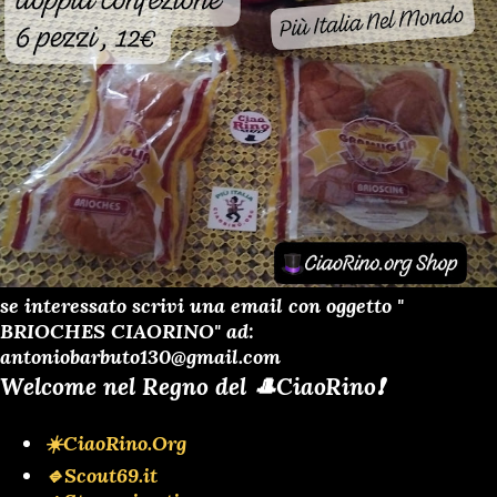
se interessato scrivi una email con oggetto "
BRIOCHES CIAORINO" ad:
antoniobarbuto130@gmail.com
Welcome nel Regno del 🎩CiaoRino❗️
☀️CiaoRino.Org
🔹Scout69.it