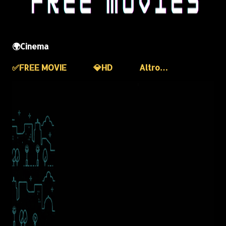
🌍Cinema
✅️FREE MOVIE
💎HD
Altro…