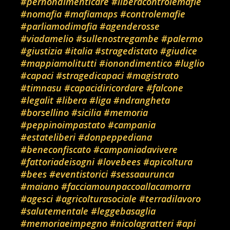
#pernondimenticare
#liberacontrolemafie
#nomafia
#mafiamaps
#controlemafie
#parliamodimafia
#agenderosse
#viadamelio
#sullenostregambe
#palermo
#giustizia
#italia
#stragedistato
#giudice
#mappiamolitutti
#ionondimentico
#luglio
#capaci
#stragedicapaci
#magistrato
#timnasu
#capacidiricordare
#falcone
#legalit
#libera
#liga
#ndrangheta
#borsellino
#sicilia
#memoria
#peppinoimpastato
#campania
#estateliberi
#donpeppediana
#beneconfiscato
#campaniadavivere
#fattoriadeisogni
#lovebees
#apicoltura
#bees
#eventistorici
#sessaaurunca
#maiano
#facciamounpaccoallacamorra
#agesci
#agricolturasociale
#terradilavoro
#salutementale
#leggebasaglia
#memoriaeimpegno
#nicolagratteri
#api