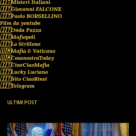
🇮🇹Misteri Italiani
🇮🇹Giovanni FALCONE
🇮🇹Paolo BORSELLINO
Film da youtube
🇮🇹Onda Pazza
🇮🇹Mafiopoli
🇮🇹Lo Strillone
🇺🇲Mafia & Vaticano
🇺🇲CosanostraToday
🇮🇹CineCiaoMafia
🇮🇹Lucky Luciano
🇮🇹Sito CiaoRino!
🇮🇹Telegram
ULTIMI POST