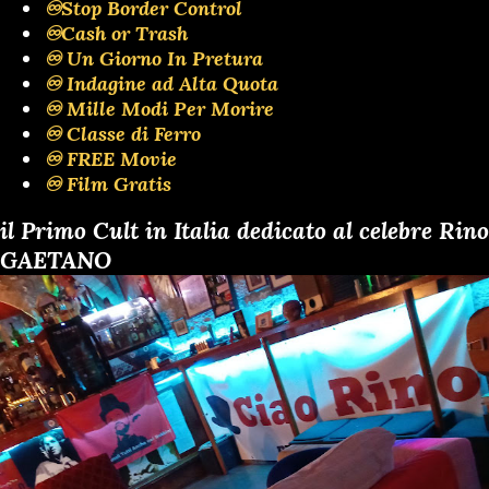
♾️Stop Border Control
♾️Cash or Trash
♾️ Un Giorno In Pretura
♾️ Indagine ad Alta Quota
♾️ Mille Modi Per Morire
♾️ Classe di Ferro
♾️ FREE Movie
♾️ Film Gratis
il Primo Cult in Italia dedicato al celebre Rino
GAETANO