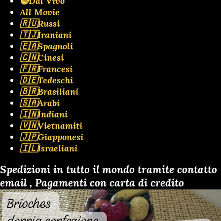
🔴Dal Vivo
All Movie
🇷🇺Russi
🇹🇯Iraniani
🇪🇦Spagnoli
🇨🇳Cinesi
🇫🇷Francesi
🇩🇪Tedeschi
🇧🇷Brasiliani
🇸🇦Arabi
🇮🇳Indiani
🇻🇳Vietnamiti
🇯🇵Giapponesi
🇮🇱Israeliani
Spedizioni in tutto il mondo tramite contatto
email , Pagamenti con carta di credito