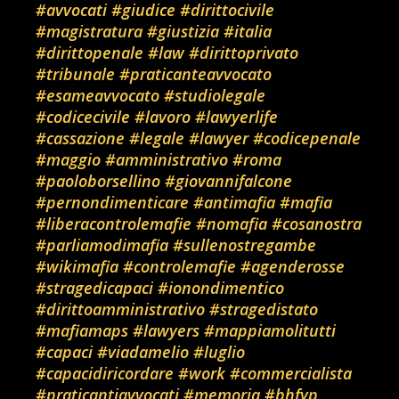
#avvocati
#giudice
#dirittocivile
#magistratura
#giustizia
#italia
#dirittopenale
#law
#dirittoprivato
#tribunale
#praticanteavvocato
#esameavvocato
#studiolegale
#codicecivile
#lavoro
#lawyerlife
#cassazione
#legale
#lawyer
#codicepenale
#maggio
#amministrativo
#roma
#paoloborsellino
#giovannifalcone
#pernondimenticare
#antimafia
#mafia
#liberacontrolemafie
#nomafia
#cosanostra
#parliamodimafia
#sullenostregambe
#wikimafia
#controlemafie
#agenderosse
#stragedicapaci
#ionondimentico
#dirittoamministrativo
#stragedistato
#mafiamaps
#lawyers
#mappiamolitutti
#capaci
#viadamelio
#luglio
#capacidiricordare
#work
#commercialista
#praticantiavvocati
#memoria
#bhfyp