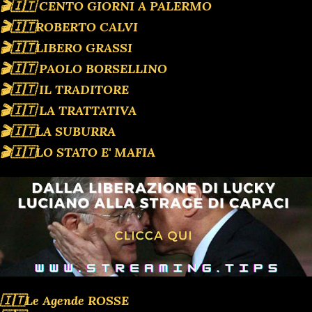
🎬🇮🇹 CENTO GIORNI A PALERMO
🎬🇮🇹ROBERTO CALVI
🎬🇮🇹LIBERO GRASSI
🎬🇮🇹 PAOLO BORSELLINO
🎬🇮🇹 IL TRADITORE
🎬🇮🇹 LA TRATTATIVA
🎬🇮🇹LA SUBURRA
🎬🇮🇹LO STATO E' MAFIA
🇮🇹Le Agende ROSSE