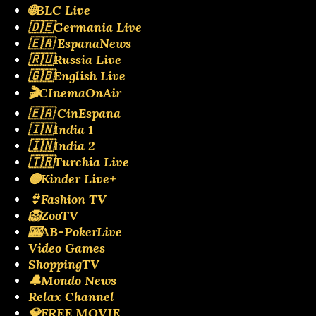
🌐BLC Live
🇩🇪Germania Live
🇪🇦 EspanaNews
🇷🇺Russia Live
🇬🇧English Live
🎬CInemaOnAir
🇪🇦 CinEspana
🇮🇳India 1
🇮🇳India 2
🇹🇷Turchia Live
🟡Kinder Live+
👙Fashion TV
🦁ZooTV
🎰AB-PokerLive
Video Games
ShoppingTV
🔔Mondo News
Relax Channel
💎FREE MOVIE