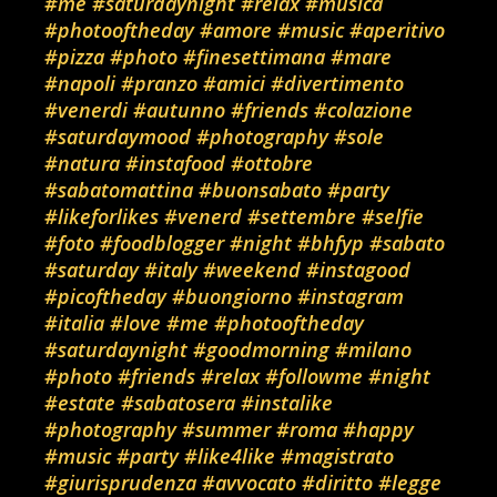
#me
#saturdaynight
#relax
#musica
#photooftheday
#amore
#music
#aperitivo
#pizza
#photo
#finesettimana
#mare
#napoli
#pranzo
#amici
#divertimento
#venerdi
#autunno
#friends
#colazione
#saturdaymood
#photography
#sole
#natura
#instafood
#ottobre
#sabatomattina
#buonsabato
#party
#likeforlikes
#venerd
#settembre
#selfie
#foto
#foodblogger
#night
#bhfyp
#sabato
#saturday
#italy
#weekend
#instagood
#picoftheday
#buongiorno
#instagram
#italia
#love
#me
#photooftheday
#saturdaynight
#goodmorning
#milano
#photo
#friends
#relax
#followme
#night
#estate
#sabatosera
#instalike
#photography
#summer
#roma
#happy
#music
#party
#like4like
#magistrato
#giurisprudenza
#avvocato
#diritto
#legge