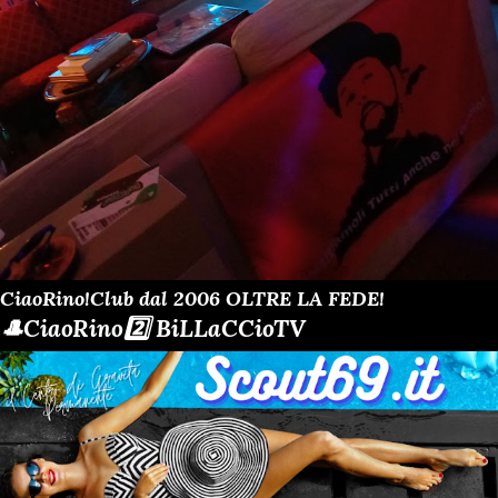
CiaoRino!Club dal 2006 OLTRE LA FEDE!
🎩CiaoRino2️⃣ BiLLaCCioTV