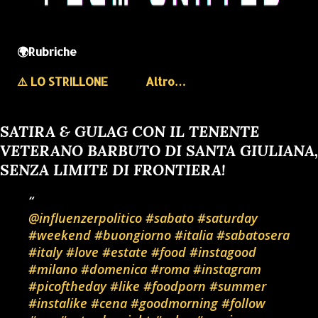
🌍Rubriche
⚠️ LO STRILLONE
Altro…
SATIRA & GULAG CON IL TENENTE
VETERANO BARBUTO DI SANTA GIULIANA,
SENZA LIMITE DI FRONTIERA!
@influenzerpolitico
#sabato
#saturday
#weekend
#buongiorno
#italia
#sabatosera
#italy
#love
#estate
#food
#instagood
#milano
#domenica
#roma
#instagram
#picoftheday
#like
#foodporn
#summer
#instalike
#cena
#goodmorning
#follow