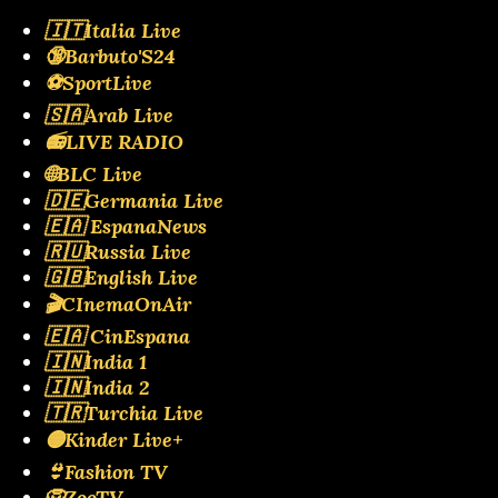
🇮🇹Italia Live
🔞Barbuto'S24
⚽SportLive
🇸🇦Arab Live
📻LIVE RADIO
🌐BLC Live
🇩🇪Germania Live
🇪🇦 EspanaNews
🇷🇺Russia Live
🇬🇧English Live
🎬CInemaOnAir
🇪🇦 CinEspana
🇮🇳India 1
🇮🇳India 2
🇹🇷Turchia Live
🟡Kinder Live+
👙Fashion TV
🦁ZooTV