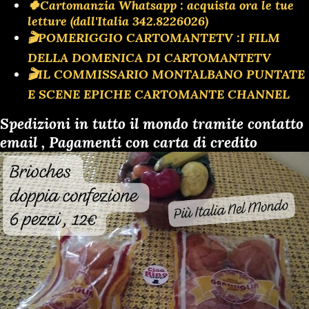
🍀Cartomanzia Whatsapp : acquista ora le tue
letture (dall'Italia 342.8226026)
🎬POMERIGGIO CARTOMANTETV :I FILM
DELLA DOMENICA DI CARTOMANTETV
🎬IL COMMISSARIO MONTALBANO PUNTATE
E SCENE EPICHE CARTOMANTE CHANNEL
Spedizioni in tutto il mondo tramite contatto
email , Pagamenti con carta di credito