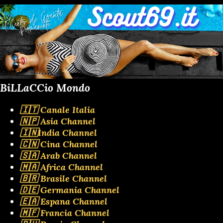
BiLLaCCio Mondo
🇮🇹 Canale Italia
🇳🇵 Asia Channel
🇮🇳India Channel
🇨🇳 Cina Channel
🇸🇦 Arab Channel
🇲🇦 Africa Channel
🇧🇷 Brasile Channel
🇩🇪 Germania Channel
🇪🇦 Espana Channel
🇲🇫 Francia Channel