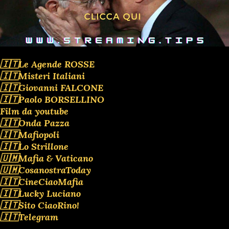
🇮🇹Le Agende ROSSE
🇮🇹Misteri Italiani
🇮🇹Giovanni FALCONE
🇮🇹Paolo BORSELLINO
Film da youtube
🇮🇹Onda Pazza
🇮🇹Mafiopoli
🇮🇹Lo Strillone
🇺🇲Mafia & Vaticano
🇺🇲CosanostraToday
🇮🇹CineCiaoMafia
🇮🇹Lucky Luciano
🇮🇹Sito CiaoRino!
🇮🇹Telegram