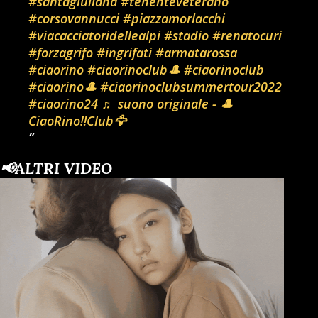
#santagiuliana
#tenenteveterano
#corsovannucci
#piazzamorlacchi
#viacacciatoridellealpi
#stadio
#renatocuri
#forzagrifo
#ingrifati
#armatarossa
#ciaorino
#ciaorinoclub🎩
#ciaorinoclub
#ciaorino🎩
#ciaorinoclubsummertour2022
#ciaorino24
♬ suono originale - 🎩
CiaoRino‼️Club🦅
📢ALTRI VIDEO