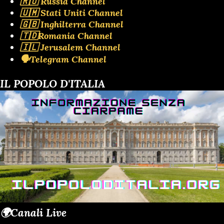
🇷🇺 Russia Channel
🇺🇲 Stati Uniti Channel
🇬🇧 Inghilterra Channel
🇹🇩Romania Channel
🇮🇱 Jerusalem Channel
🗣️Telegram Channel
IL POPOLO D'ITALIA
🌍Canali Live