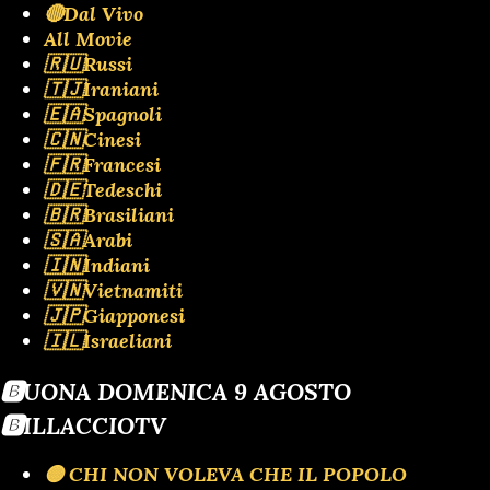
🔴Dal Vivo
All Movie
🇷🇺Russi
🇹🇯Iraniani
🇪🇦Spagnoli
🇨🇳Cinesi
🇫🇷Francesi
🇩🇪Tedeschi
🇧🇷Brasiliani
🇸🇦Arabi
🇮🇳Indiani
🇻🇳Vietnamiti
🇯🇵Giapponesi
🇮🇱Israeliani
🅱️UONA DOMENICA 9 AGOSTO
🅱️ILLACCIOTV
🟡 CHI NON VOLEVA CHE IL POPOLO