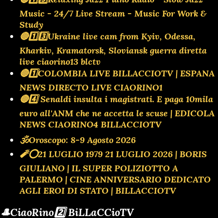
Music - 24/7 Live Stream - Music For Work &
Study
🔴1️⃣3️⃣Ukraine live cam from Kyiv, Odessa,
Kharkiv, Kramatorsk, Sloviansk guerra diretta
live ciaorino13 blctv
🔴1️⃣COLOMBIA LIVE BILLACCIOTV | ESPANA
NEWS DIRECTO LIVE CIAORINO1
🔴4️⃣ Senaldi insulta i magistrati. E paga 10mila
euro all'ANM che ne accetta le scuse | EDICOLA
NEWS CIAORINO4 BILLACCIOTV
🕉Oroscopo: 8-9 Agosto 2026
🧨⭕️21 LUGLIO 1979 21 LUGLIO 2026 | BORIS
GIULIANO | IL SUPER POLIZIOTTO A
PALERMO | CINE ANNIVERSARIO DEDICATO
AGLI EROI DI STATO | BILLACCIOTV
🎩CiaoRino2️⃣ BiLLaCCioTV