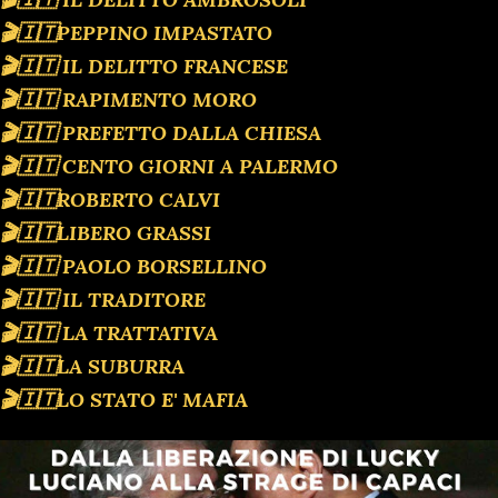
🎬🇮🇹PEPPINO IMPASTATO
🎬🇮🇹 IL DELITTO FRANCESE
🎬🇮🇹 RAPIMENTO MORO
🎬🇮🇹 PREFETTO DALLA CHIESA
🎬🇮🇹 CENTO GIORNI A PALERMO
🎬🇮🇹ROBERTO CALVI
🎬🇮🇹LIBERO GRASSI
🎬🇮🇹 PAOLO BORSELLINO
🎬🇮🇹 IL TRADITORE
🎬🇮🇹 LA TRATTATIVA
🎬🇮🇹LA SUBURRA
🎬🇮🇹LO STATO E' MAFIA