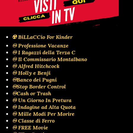
☢️ BiLLaCCio For Kinder
♾️ Professione Vacanze
♾️ I Ragazzi della Terza C
♾️ Il Commissario Montalbano
♾️ Alfred Hitchcock
♾️ Holly e Benji
♾️Banco dei Pugni
♾️Stop Border Control
♾️Cash or Trash
♾️ Un Giorno In Pretura
♾️ Indagine ad Alta Quota
♾️ Mille Modi Per Morire
♾️ Classe di Ferro
♾️ FREE Movie