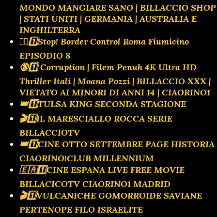
MONDO MANGIARE SANO | BILLACCIO SHOP
| STATI UNITI | GERMANIA | AUSTRALIA E
INGHILTERRA
👮‍♂️1️⃣Stop! Border Control Roma Fiumicino
EPISODIO 8
🔞1️⃣ Corruption | Filem Penuh 4K Ultra HD
Thriller Itali | Moana Pozzi | BILLACCIO XXX |
VIETATO AI MINORI DI ANNI 14 | CIAORINO1
👑1️⃣TULSA KING SECONDA STAGIONE
🎬1️⃣IL MARESCIALLO ROCCA SERIE
BILLACCIOTV
👑1️⃣CINE OTTO SETTEMBRE PAGE HISTORIA
CIAORINO!CLUB MILLENNIUM
🇪🇦1️⃣CINE ESPANA LIVE FREE MOVIE
BILLACICOTV CIAORINO1 MADRID
🎬1️⃣VULCANICHE GOMORROIDE SAVIANE
PERTENOPE FILO ISRAELITE