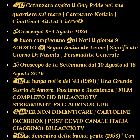
🌈9️⃣ Catanzaro ospita il Gay Pride nel suo
quartiere sul mare | Catanzaro Notizie |
CiaoRino9 BiLLaCCioTV🐶
🕉Oroscopo: 8-9 Agosto 2026
🍀 buon compleanno 🎂ai Nati il giorno 9
AGOSTO 🎂| Segno Zodiacale Leone | Significato
Giorno Di Nascita | Personalità Generale
🕉 Oroscopo della Settimana dal 10 Agosto al 16
Agosto 2026
🎬1️⃣La lunga notte del '43 (1960) | Una Grande
Storia di Amore, Fascismo e Resistenza | FILM
COMPLETO HD BILLACCIOTV
STREAMINGTIPS CIAORINO!CLUB
😷1️⃣PER NON DIMENTICARE | CARTOLINE
FACEBOOK | POST COVID CANALE ITALIA
CIAORINO1 BILLACCIOTV
🎬1️⃣La domenica della buona gente (1953) | Con