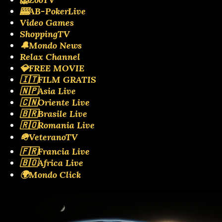
🎰AB-PokerLive
Video Games
ShoppingTV
🔔Mondo News
Relax Channel
💎FREE MOVIE
🇮🇹FILM GRATIS
🇳🇵Asia Live
🇨🇳Oriente Live
🇧🇷Brasile Live
🇷🇴Romania Live
🪖VeteranoTV
🇫🇷Francia Live
🇧🇴Africa Live
🌍Mondo Click