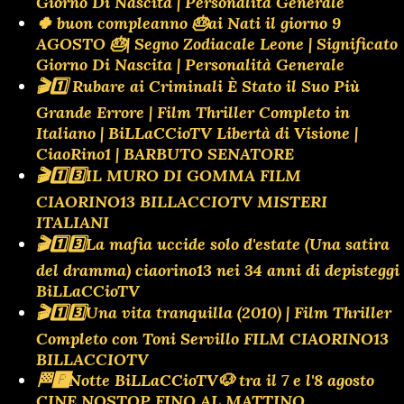
Giorno Di Nascita | Personalità Generale
🍀 buon compleanno 🎂ai Nati il giorno 9
AGOSTO 🎂| Segno Zodiacale Leone | Significato
Giorno Di Nascita | Personalità Generale
🎬1️⃣ Rubare ai Criminali È Stato il Suo Più
Grande Errore | Film Thriller Completo in
Italiano | BiLLaCCioTV Libertà di Visione |
CiaoRino1 | BARBUTO SENATORE
🎬1️⃣3️⃣IL MURO DI GOMMA FILM
CIAORINO13 BILLACCIOTV MISTERI
ITALIANI
🎬1️⃣3️⃣La mafia uccide solo d'estate (Una satira
del dramma) ciaorino13 nei 34 anni di depisteggi
BiLLaCCioTV
🎬1️⃣3️⃣Una vita tranquilla (2010) | Film Thriller
Completo con Toni Servillo FILM CIAORINO13
BILLACCIOTV
🏁🅿️Notte BiLLaCCioTV🐶 tra il 7 e l'8 agosto
CINE NOSTOP FINO AL MATTINO