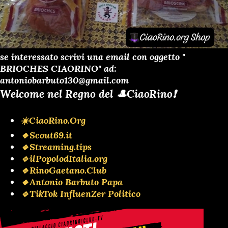
se interessato scrivi una email con oggetto "
BRIOCHES CIAORINO" ad:
antoniobarbuto130@gmail.com
Welcome nel Regno del 🎩CiaoRino❗️
☀️CiaoRino.Org
🔹Scout69.it
🔹Streaming.tips
🔹ilPopolodItalia.org
🔹RinoGaetano.Club
🔹Antonio Barbuto Papa
🔹TikTok InfluenZer Politico