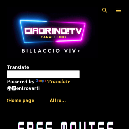
Passa ai contenuti principali
Translate
Powered by
Translate
🌍🅱️entrovarti
❗️Home page
Altro…