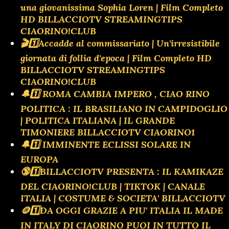
una giovanissima Sophia Loren | Film Completo
HD BILLACCIOTV STREAMINGTIPS
CIAORINO!CLUB
🎬1️⃣Accadde al commissariato | Un'irresistibile
giornata di follia d'epoca | Film Completo HD
BILLACCIOTV STREAMINGTIPS
CIAORINO!CLUB
🔔1️⃣ ROMA CAMBIA IMPERO , CIAO RINO
POLITICA : IL BRASILIANO IN CAMPIDOGLIO
| POLITICA ITALIANA | IL GRANDE
TIMONIERE BILLACCIOTV CIAORINO1
🔔1️⃣ IMMINENTE ECLISSI SOLARE IN
EUROPA
🔞1️⃣BILLACCIOTV PRESENTA : IL KAMIKAZE
DEL CIAORINO!CLUB | TIKTOK | CANALE
ITALIA | COSTUME & SOCIETA' BILLACCIOTV
🪙1️⃣DA OGGI GRAZIE A PIU' ITALIA IL MADE
IN ITALY DI CIAORINO PUOI IN TUTTO IL