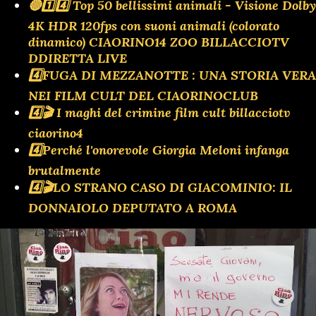
🔴1️⃣4️⃣ Top 50 bellissimi animali - Visione Dolby
4K HDR 120fps con suoni animali (colorato
dinamico) CIAORINO14 ZOO BILLACCIOTV
DDIRETTA LIVE
4️⃣FUGA DI MEZZANOTTE : UNA STORIA VERA
NEI FILM CULT DEL CIAORINOCLUB
4️⃣🎬 I maghi del crimine film cult billacciotv
ciaorino4
4️⃣Perché l'onorevole Giorgia Meloni infanga
brutalmente
4️⃣🎬LO STRANO CASO DI GIACOMINIO: IL
DONNAIOLO DEPUTATO A ROMA