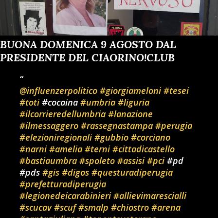
BUONA DOMENICA 9 AGOSTO DAL
PRESIDENTE DEL CIAORINO!CLUB
@influenzerpolitico
#giorgiameloni
#tesei
#toti
#cocaina
#umbria
#liguria
#ilcorrieredellumbria
#lanazione
#ilmessaggero
#rassegnastampa
#perugia
#elezioniregionali
#gubbio
#corciano
#narni
#amelia
#terni
#cittadicastello
#bastiaumbra
#spoleto
#assisi
#pci
#pd
#pds
#gis
#digos
#questuradiperugia
#prefetturadiperugia
#legionedeicarabinieri
#allievimarescialli
#scucav
#scuf
#smalp
#chiostro
#arena