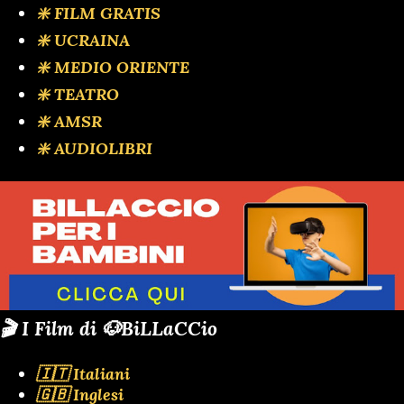
❇️ FILM GRATIS
❇️ UCRAINA
❇️ MEDIO ORIENTE
❇️ TEATRO
❇️ AMSR
❇️ AUDIOLIBRI
🎬 I Film di 🐶BiLLaCCio
🇮🇹 Italiani
🇬🇧 Inglesi