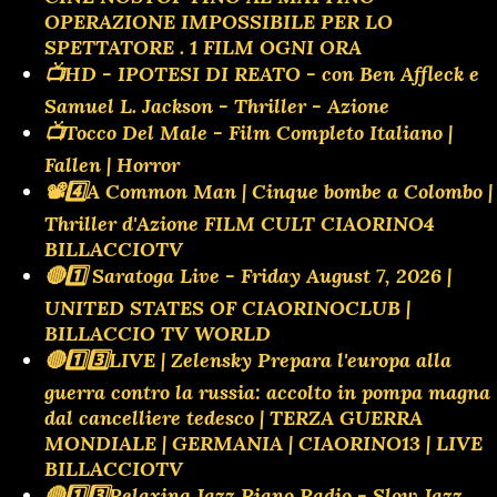
OPERAZIONE IMPOSSIBILE PER LO
SPETTATORE . 1 FILM OGNI ORA
📺HD - IPOTESI DI REATO - con Ben Affleck e
Samuel L. Jackson - Thriller - Azione
📺Tocco Del Male - Film Completo Italiano |
Fallen | Horror
📽️4️⃣A Common Man | Cinque bombe a Colombo |
Thriller d'Azione FILM CULT CIAORINO4
BILLACCIOTV
🔴1️⃣ Saratoga Live - Friday August 7, 2026 |
UNITED STATES OF CIAORINOCLUB |
BILLACCIO TV WORLD
🔴1️⃣3️⃣LIVE | Zelensky Prepara l'europa alla
guerra contro la russia: accolto in pompa magna
dal cancelliere tedesco | TERZA GUERRA
MONDIALE | GERMANIA | CIAORINO13 | LIVE
BILLACCIOTV
🔴1️⃣3️⃣Relaxing Jazz Piano Radio - Slow Jazz