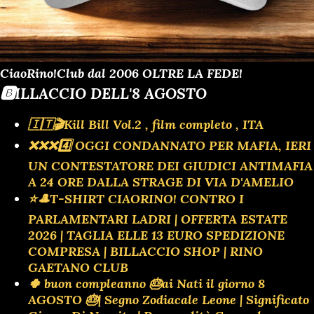
CiaoRino!Club dal 2006 OLTRE LA FEDE!
🅱️ILLACCIO DELL'8 AGOSTO
🇮🇹🎬Kill Bill Vol.2 , film completo , ITA
❌️❌️❌️4️⃣ OGGI CONDANNATO PER MAFIA, IERI
UN CONTESTATORE DEI GIUDICI ANTIMAFIA
A 24 ORE DALLA STRAGE DI VIA D'AMELIO
⭐🎩T-SHIRT CIAORINO! CONTRO I
PARLAMENTARI LADRI | OFFERTA ESTATE
2026 | TAGLIA ELLE 13 EURO SPEDIZIONE
COMPRESA | BILLACCIO SHOP | RINO
GAETANO CLUB
🍀 buon compleanno 🎂ai Nati il giorno 8
AGOSTO 🎂| Segno Zodiacale Leone | Significato