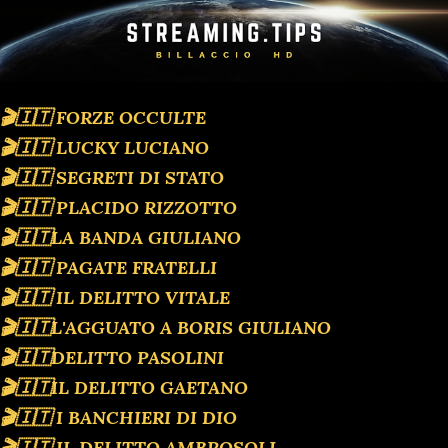
🎬🇮🇹 FORZE OCCULTE
🎬🇮🇹 LUCKY LUCIANO
🎬🇮🇹 SEGRETI DI STATO
🎬🇮🇹 PLACIDO RIZZOTTO
🎬🇮🇹LA BANDA GIULIANO
🎬🇮🇹 PAGATE FRATELLI
🎬🇮🇹 IL DELITTO VITALE
🎬🇮🇹L'AGGUATO A BORIS GIULIANO
🎬🇮🇹DELITTO PASOLINI
🎬🇮🇹IL DELITTO GAETANO
🎬🇮🇹 I BANCHIERI DI DIO
🎬🇮🇹 IL DELITTO AMBROSOLI