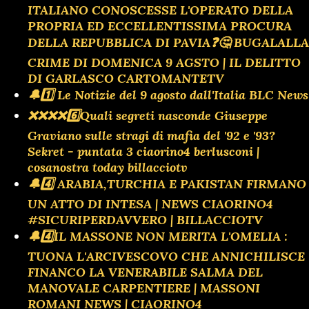
ITALIANO CONOSCESSE L'OPERATO DELLA
PROPRIA ED ECCELLENTISSIMA PROCURA
DELLA REPUBBLICA DI PAVIA❓️🤔 BUGALALLA
CRIME DI DOMENICA 9 AGSTO | IL DELITTO
DI GARLASCO CARTOMANTETV
🔔1️⃣ Le Notizie del 9 agosto dall'Italia BLC News
❌️❌️❌️❌️6️⃣Quali segreti nasconde Giuseppe
Graviano sulle stragi di mafia del '92 e '93?
Sekret - puntata 3 ciaorino4 berlusconi |
cosanostra today billacciotv
🔔4️⃣ ARABIA,TURCHIA E PAKISTAN FIRMANO
UN ATTO DI INTESA | NEWS CIAORINO4
#SICURIPERDAVVERO | BILLACCIOTV
🔔4️⃣IL MASSONE NON MERITA L'OMELIA :
TUONA L'ARCIVESCOVO CHE ANNICHILISCE
FINANCO LA VENERABILE SALMA DEL
MANOVALE CARPENTIERE | MASSONI
ROMANI NEWS | CIAORINO4