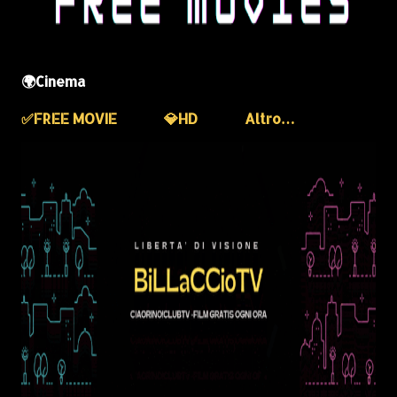
🌍Cinema
✅️FREE MOVIE
💎HD
Altro…