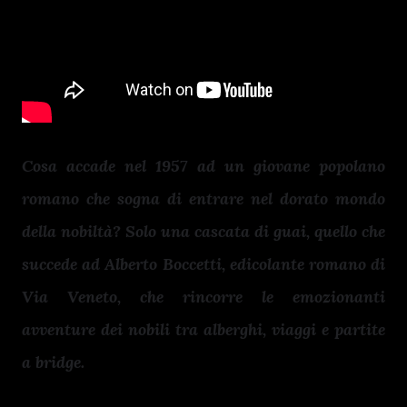
Cosa accade nel 1957 ad un giovane popolano
romano che sogna di entrare nel dorato mondo
della nobiltà? Solo una cascata di guai, quello che
succede ad Alberto Boccetti, edicolante romano di
Via Veneto, che rincorre le emozionanti
avventure dei nobili tra alberghi, viaggi e partite
a bridge.