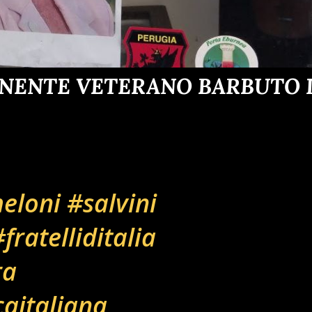
ENENTE VETERANO BARBUTO D
eloni
#salvini
fratelliditalia
ra
caitaliana