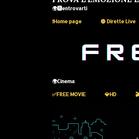
🌍🅱️entrovarti
❗️Home page
🔴 Dirette Live
🌍Cinema
✅️FREE MOVIE
💎HD
