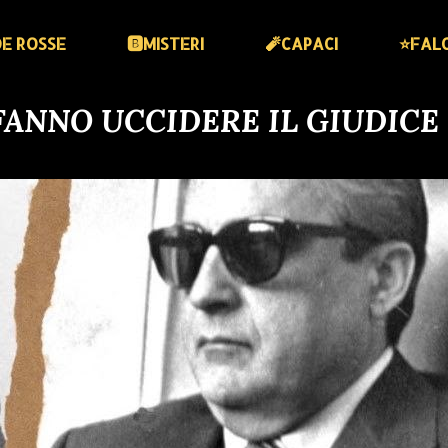
DE ROSSE
🅱️MISTERI
🧨CAPACI
⭐️FAL
 FANNO UCCIDERE IL GIUDICE