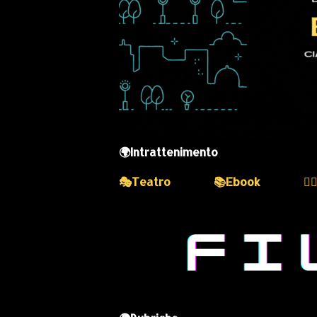
🌍Intrattenimento
🎭Teatro
📚Ebook
💆