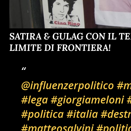
SATIRA & GULAG CON IL T
LIMITE DI FRONTIERA!
@influenzerpolitico
#m
#lega
#giorgiameloni
#
#politica
#italia
#dest
#matteosalvini
#politi