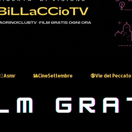
🏻‍♀️Asmr
🎱CineSettembre
🔞Vie del Peccato