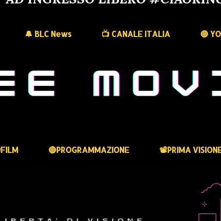
🔔 BLC News
📺 CANALE ITALIA
🔴 Y
FILM
🔴PROGRAMMAZIONE
📽️PRIMA VISION