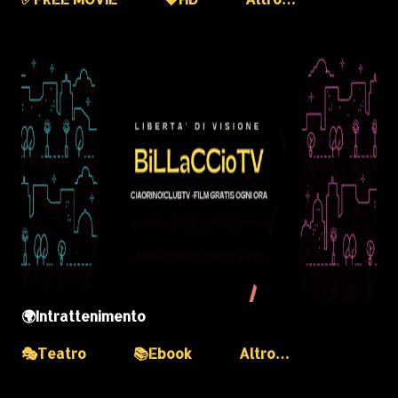
🌍Intrattenimento
🎭Teatro
📚Ebook
Altro…