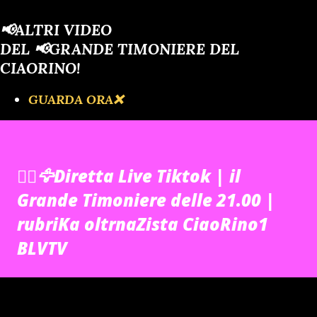
📢ALTRI VIDEO
DEL 📢GRANDE TIMONIERE DEL
CIAORINO!
GUARDA ORA❌️
🏴‍☠️🦅Diretta Live Tiktok | il
Grande Timoniere delle 21.00 |
rubriKa oltrnaZista CiaoRino1
BLVTV