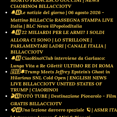
MORTO FRANCESCO GUCCINI | NEWS
CIAORINO4 BILLACCIOTV
🔔1️⃣Le notizie del giorno | 06 agosto 2026 -
Mattino BiLLaCCio RASSEGNA STAMPA LIVE
Italia | BLC News ilPopolodItalia
🔔1️⃣ 22 MILIARDI PER LE ARMI? I SOLDI
ALLORA CI SONO | LO STRILLONE |
PARLAMENTARI LADRI | CANALE ITALIA |
BILLACCIOTV
🔔1️⃣ CiaoRino!Club interviene da Garlasco:
Lunga Vita a Re Giletti! ULTIMO RE DI ROMA
🇬🇧🔔Trump Meets Jeffrey Epstein's Ghost in
Hilarious SNL Cold Open | ENGLISH NEWS
LIVE BILLACCIOTV UNITED STATES OF
TRUMP | CIAORINO1
🎬1️⃣TOTÒ TUBE | Destinazione Piovarolo - Film
GRATIS BILLACCIOTV
🎧1️⃣Una lezione davvero spaziale 🪐 | ASMR ITA