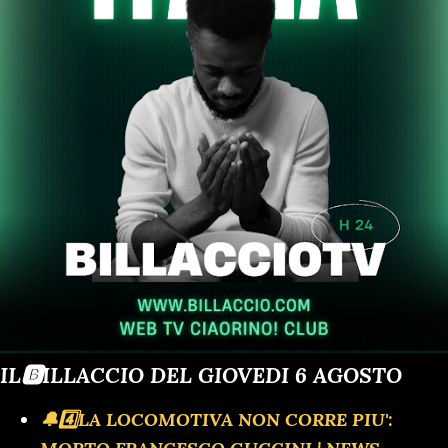
IL🅱️ILLACCIO DEL GIOVEDI 6 AGOSTO
🔔4️⃣LA LOCOMOTIVA NON CORRE PIU':