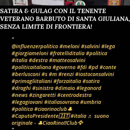
SATIRA & GULAG CON IL TENENTE
VETERANO BARBUTO DI SANTA GIULIANA,
SENZA LIMITE DI FRONTIERA!
@influenzerpolitico
#meloni
#salvini
#lega
#giorgiameloni
#fratelliditalia
#politica
#italia
#destra
#matteosalvini
#politicaitaliana
#governo
#fdi
#pd
#conte
#berlusconi
#s
#m
#renzi
#iostoconsalvini
#primagliitaliani
#forzaitalia
#satira
#draghi
#sinistra
#dimaio
#leganord
#news
#zingaretti
#centrodestra
#legagiovani
#italiasovrana
#umbria
#politica
#ciaorinoclub🎩
#CaputoPresidente🇮🇹
#italia
♬ suono
originale - 🎩CiaoRino‼️Club🦅