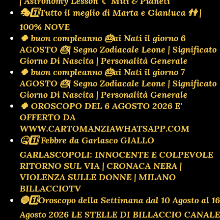
| Astronomy Lesson ☾ Miti & Pianeti
🎭1️⃣Tutto il meglio di Marta e Gianluca 👫 |
100% NOVE
🍀 buon compleanno 🎂ai Nati il giorno 6
AGOSTO 🎂| Segno Zodiacale Leone | Significato
Giorno Di Nascita | Personalità Generale
🍀 buon compleanno 🎂ai Nati il giorno 7
AGOSTO 🎂| Segno Zodiacale Leone | Significato
Giorno Di Nascita | Personalità Generale
🍀 OROSCOPO DEL 6 AGOSTO 2026 E'
OFFERTO DA
WWW.CARTOMANZIAWHATSAPP.COM
🤒1️⃣ Febbre da Garlasco GIALLO
GARLASCOPOLI: INNOCENTE E COLPEVOLE
RITORNO SUL VIA | CRONACA NERA |
VIOLENZA SULLE DONNE | MILANO
BILLACCIOTV
🔴1️⃣Oroscopo della Settimana dal 10 Agosto al 16
Agosto 2026 LE STELLE DI BILLACCIO CANALE