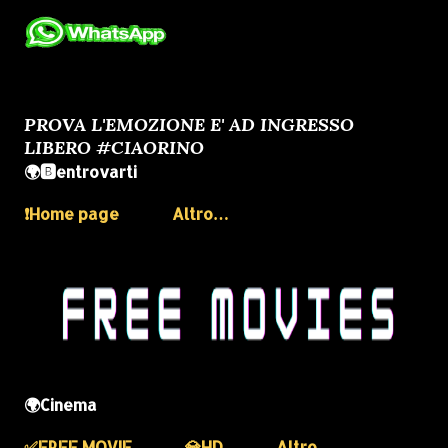
PROVA L'EMOZIONE E' AD INGRESSO
LIBERO #CIAORINO
🌍🅱️entrovarti
❗️Home page
Altro…
🌍Cinema
✅️FREE MOVIE
💎HD
Altro…