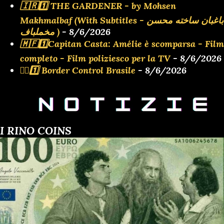
🇮🇷1️⃣ THE GARDENER - by Mohsen
Makhmalbaf (With Subtitles - باغبان ساخته محسن
مخملباف )
- 8/6/2026
🇲🇫1️⃣Capitan Casta: Amélie è scomparsa - Film
completo - Film poliziesco per la TV
- 8/6/2026
👮‍♂️1️⃣ Border Control Brasile
- 8/6/2026
I RINO COINS