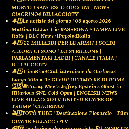
MORTO FRANCESCO GUCCINI | NEWS
CIAORINO4 BILLACCIOTV
🔔1️⃣Le notizie del giorno | 06 agosto 2026 -
Mattino BiLLaCCio RASSEGNA STAMPA LIVE
Italia | BLC News ilPopolodItalia
🔔1️⃣ 22 MILIARDI PER LE ARMI? I SOLDI
ALLORA CI SONO | LO STRILLONE |
PARLAMENTARI LADRI | CANALE ITALIA |
BILLACCIOTV
🔔1️⃣ CiaoRino!Club interviene da Garlasco:
Lunga Vita a Re Giletti! ULTIMO RE DI ROMA
🇬🇧🔔Trump Meets Jeffrey Epstein's Ghost in
Hilarious SNL Cold Open | ENGLISH NEWS
LIVE BILLACCIOTV UNITED STATES OF
TRUMP | CIAORINO1
🎬1️⃣TOTÒ TUBE | Destinazione Piovarolo - Film
GRATIS BILLACCIOTV
🎧1️⃣Una lezione davvero spaziale 🪐 | ASMR ITA