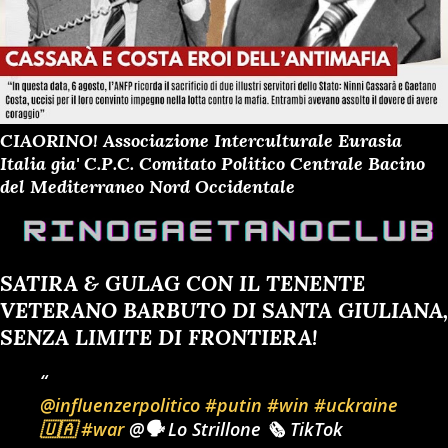
CIAORINO! Associazione Interculturale Eurasia
Italia gia' C.P.C. Comitato Politico Centrale Bacino
del Mediterraneo Nord Occidentale
SATIRA & GULAG CON IL TENENTE
VETERANO BARBUTO DI SANTA GIULIANA,
SENZA LIMITE DI FRONTIERA!
@influenzerpolitico
#putin
#win
#uckraine
🇺🇦
#war
@🗣️ Lo Strillone 🗞️ TikTok