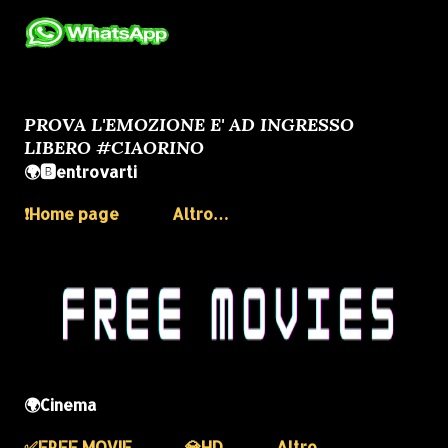
PROVA L'EMOZIONE E' AD INGRESSO
LIBERO #CIAORINO
🌍🅱️entrovarti
❗️Home page
Altro…
🌍Cinema
✅️FREE MOVIE
💎HD
Altro…