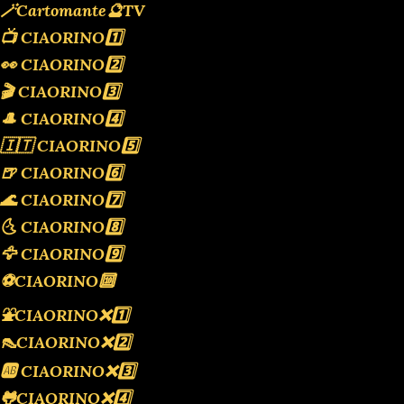
🪄Cartomante🔮TV
📺 CIAORINO1️⃣
👀 CIAORINO2️⃣
🎬 CIAORINO3️⃣
🎩 CIAORINO4️⃣
🇮🇹 CIAORINO5️⃣
🍺 CIAORINO6️⃣
🌊 CIAORINO7️⃣
🌜 CIAORINO8️⃣
🦅 CIAORINO9️⃣
⚽️CIAORINO🔟
⛲️CIAORINO❌️1️⃣
👠CIAORINO❌️2️⃣
🆎 CIAORINO❌️3️⃣
🐸CIAORINO❌️4️⃣