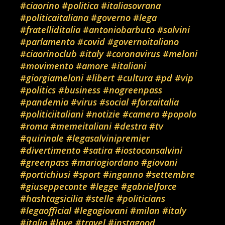
#ciaorino
#politica
#italiasovrana
#politicaitaliana
#governo
#lega
#fratelliditalia
#antoniobarbuto
#salvini
#parlamento
#covid
#governoitaliano
#ciaorinoclub
#italy
#coronavirus
#meloni
#movimento
#amore
#italiani
#giorgiameloni
#libert
#cultura
#pd
#vip
#politics
#business
#nogreenpass
#pandemia
#virus
#social
#forzaitalia
#politiciitaliani
#notizie
#camera
#popolo
#roma
#memeitaliani
#destra
#tv
#quirinale
#legasalvinipremier
#divertimento
#satira
#iostoconsalvini
#greenpass
#mariogiordano
#giovani
#portichiusi
#sport
#inganno
#settembre
#giuseppeconte
#legge
#gabrielforce
#hashtagsicilia
#stelle
#politicians
#legaofficial
#legagiovani
#milan
#italy
#italia
#love
#travel
#instagood