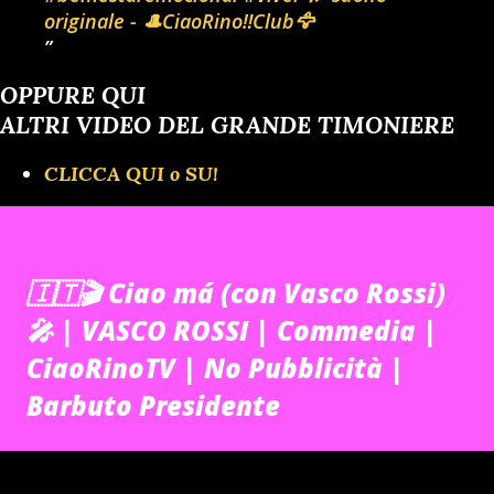
originale - 🎩CiaoRino‼️Club🦅
OPPURE QUI
ALTRI VIDEO DEL GRANDE TIMONIERE
CLICCA QUI o SU!
🇮🇹🎬 Ciao má (con Vasco Rossi)
🎤 | VASCO ROSSI | Commedia |
CiaoRinoTV | No Pubblicità |
Barbuto Presidente