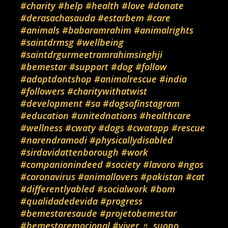
#charity
#help
#health
#love
#donate
#derasachasauda
#estarbem
#care
#animals
#babaramrahim
#animalrights
#saintdrmsg
#wellbeing
#saintdrgurmeetramrahimsinghji
#bemestar
#support
#dog
#follow
#adoptdontshop
#animalrescue
#india
#followers
#charitywithatwist
#development
#sa
#dogsofinstagram
#education
#unitednations
#healthcare
#wellness
#cwaty
#dogs
#cwatapp
#rescue
#narendramodi
#physicallydisabled
#sirdavidattenborough
#work
#companionindeed
#society
#lavoro
#ngos
#coronavirus
#animallovers
#pakistan
#cat
#differentlyabled
#socialwork
#bom
#qualidadedevida
#progress
#bemestaresaude
#projetobemestar
#bemestaremocional
#viver
♬ suono