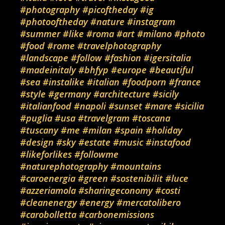
#photography
#picoftheday
#ig
#photooftheday
#nature
#instagram
#summer
#like
#roma
#art
#milano
#photo
#food
#rome
#travelphotography
#landscape
#follow
#fashion
#igersitalia
#madeinitaly
#bhfyp
#europe
#beautiful
#sea
#instalike
#italian
#foodporn
#france
#style
#germany
#architecture
#sicily
#italianfood
#napoli
#sunset
#mare
#sicilia
#puglia
#usa
#travelgram
#toscana
#tuscany
#me
#milan
#spain
#holiday
#design
#sky
#estate
#music
#instafood
#likeforlikes
#followme
#naturephotography
#mountains
#caroenergia
#green
#sostenibilit
#luce
#azzeriamola
#sharingeconomy
#costi
#cleanenergy
#energy
#mercatolibero
#carobolletta
#carbonemissions