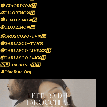
😷 CIAORINO❌️5️⃣
👒CIAORINO❌️6️⃣
🏛 CIAORINO❌️7️⃣
🛟CIAORINO❌️8️⃣
🕉OROSCOPO-TV❌️9️⃣
🟡GARLASCO-TV❌️❌️
🔴GARLASCO LIVE❌️❌️1️⃣
🌏GARLASCO 24❌️❌️2️⃣
🇩🇪CIAORINO3️⃣3️⃣
🎩CiaoRino!Org