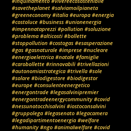
#inquinamento
#vivereecosostenibile
#savetheplanet
#salviamoilpianeta
#greeneconomy
#italia
#europa
#energia
#costoluce
#business
#unionenergia
#impennataprezzi
#pollution
#soluzione
#problema
#alticosti
#bollette
#stoppollution
#costogas
#esasperazione
#gas
#gasnaturale
#imprese
#nucleare
#energiaelettrica
#natale
#famiglie
#carobollette
#rinnovabili
#trivellazioni
#autonomiastrategica
#trivella
#sole
#solare
#biodigestore
#biodigestor
#europe
#consulenteenergetico
#energontrade
#legasalvinipremier
#energontradeenergycommunity
#covid
#nessunotocchisalvini
#iostoconsalvini
#gruppolega
#legasenato
#legacamera
#legadipartimentoenergia
#welfare
#humanity
#ngo
#animalwelfare
#covid