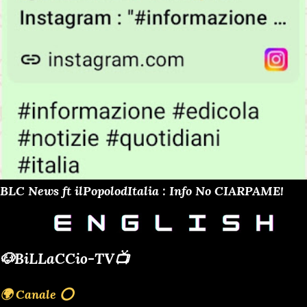
BLC News ft ilPopolodItalia : Info No CIARPAME!
🐶BiLLaCCio-TV📺
🌍 Canale ⭕️