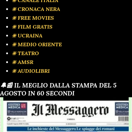
❇️ CANALE ITALIA
❇️ CRONACA NERA
❇️ FREE MOVIES
❇️ FILM GRATIS
❇️ UCRAINA
❇️ MEDIO ORIENTE
❇️ TEATRO
❇️ AMSR
❇️ AUDIOLIBRI
🔔📰 IL MEGLIO DALLA STAMPA DEL 5
AGOSTO IN 60 SECONDI