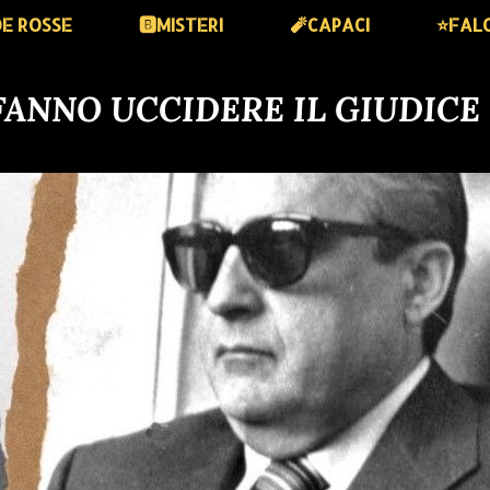
DE ROSSE
🅱️MISTERI
🧨CAPACI
⭐️FAL
 FANNO UCCIDERE IL GIUDICE