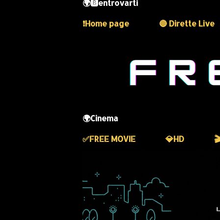
🌍🅱️entrovarti
❗️Home page
🔴 Dirette Live
🌍Cinema
✅️FREE MOVIE
💎HD
