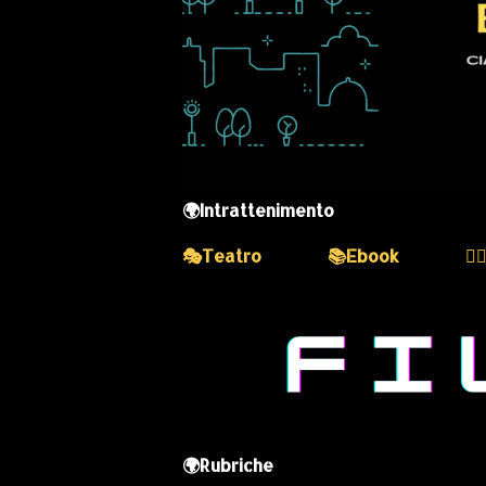
🌍Intrattenimento
🎭Teatro
📚Ebook
💆
🌍Rubriche