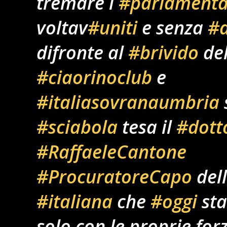
tremare i
#parlamenta
voltav
#uniti
e senza
#d
difronte al
#brivido
de
#ciaorinoclub
e
#italiasovranaumbria
#sciabola
tesa il
#dott
#RaffaeleCantone
#ProcuratoreCapo
del
#italiana
che
#oggi
sta
solo con le proprie forz