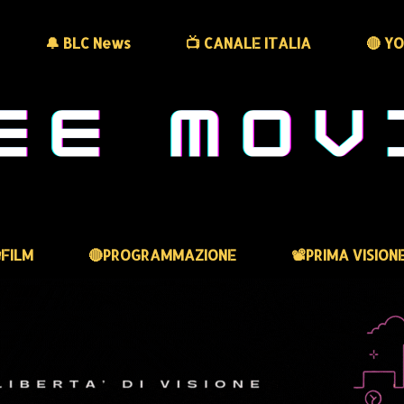
🔔 BLC News
📺 CANALE ITALIA
🔴 Y
FILM
🔴PROGRAMMAZIONE
📽️PRIMA VISION