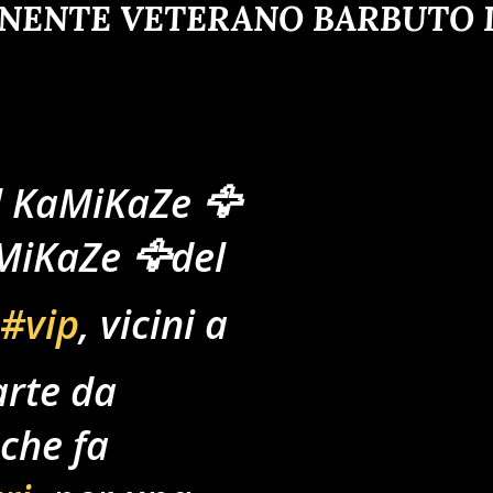
ENENTE VETERANO BARBUTO D
 KaMiKaZe 🦅
MiKaZe 🦅del
#vip
, vicini a
arte da
che fa