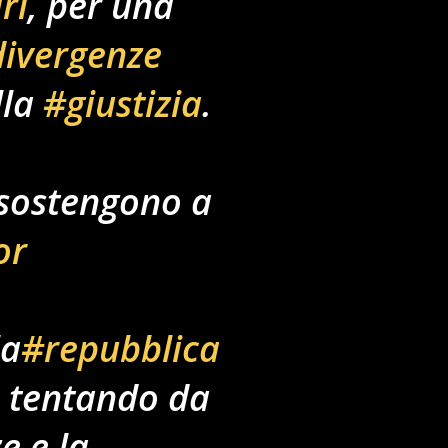
ri
, per una
ivergenze
lla
#giustizia
.
sostengono a
or
la
#repubblica
 tentando da
e e la