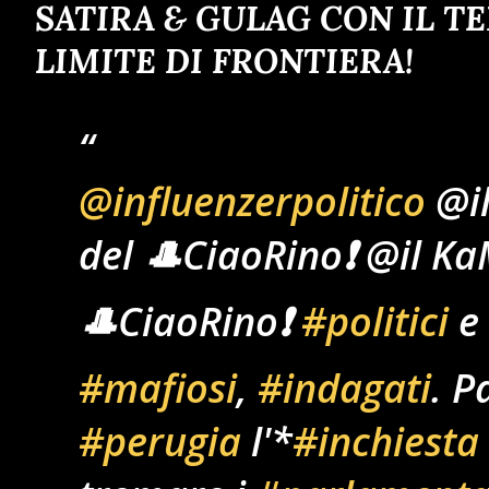
SATIRA & GULAG CON IL T
LIMITE DI FRONTIERA!
@influenzerpolitico
@il
del 🎩CiaoRino❗ @il Ka
🎩CiaoRino❗
#politici
e
#mafiosi
,
#indagati
. P
#perugia
l'*
#inchiesta