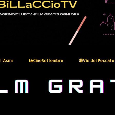
🏻‍♀️Asmr
🎱CineSettembre
🔞Vie del Peccato