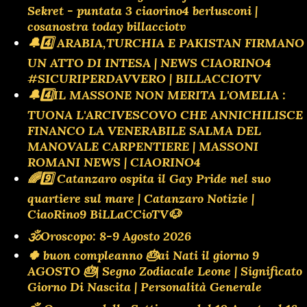
Sekret - puntata 3 ciaorino4 berlusconi |
cosanostra today billacciotv
🔔4️⃣ ARABIA,TURCHIA E PAKISTAN FIRMANO
UN ATTO DI INTESA | NEWS CIAORINO4
#SICURIPERDAVVERO | BILLACCIOTV
🔔4️⃣IL MASSONE NON MERITA L'OMELIA :
TUONA L'ARCIVESCOVO CHE ANNICHILISCE
FINANCO LA VENERABILE SALMA DEL
MANOVALE CARPENTIERE | MASSONI
ROMANI NEWS | CIAORINO4
🌈9️⃣ Catanzaro ospita il Gay Pride nel suo
quartiere sul mare | Catanzaro Notizie |
CiaoRino9 BiLLaCCioTV🐶
🕉Oroscopo: 8-9 Agosto 2026
🍀 buon compleanno 🎂ai Nati il giorno 9
AGOSTO 🎂| Segno Zodiacale Leone | Significato
Giorno Di Nascita | Personalità Generale