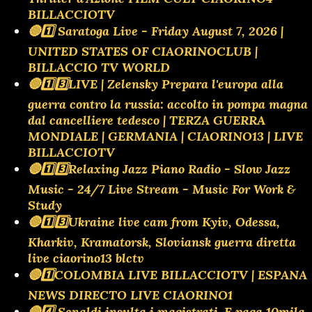
BILLACCIOTV
🔴1️⃣ Saratoga Live - Friday August 7, 2026 |
UNITED STATES OF CIAORINOCLUB |
BILLACCIO TV WORLD
🔴1️⃣3️⃣LIVE | Zelensky Prepara l'europa alla
guerra contro la russia: accolto in pompa magna
dal cancelliere tedesco | TERZA GUERRA
MONDIALE | GERMANIA | CIAORINO13 | LIVE
BILLACCIOTV
🔴1️⃣3️⃣Relaxing Jazz Piano Radio - Slow Jazz
Music - 24/7 Live Stream - Music For Work &
Study
🔴1️⃣3️⃣Ukraine live cam from Kyiv, Odessa,
Kharkiv, Kramatorsk, Sloviansk guerra diretta
live ciaorino13 blctv
🔴1️⃣COLOMBIA LIVE BILLACCIOTV | ESPANA
NEWS DIRECTO LIVE CIAORINO1
🔴4️⃣ Senaldi insulta i magistrati. E paga 10mila