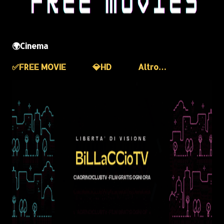
🌍Cinema
✅️FREE MOVIE
💎HD
Altro…