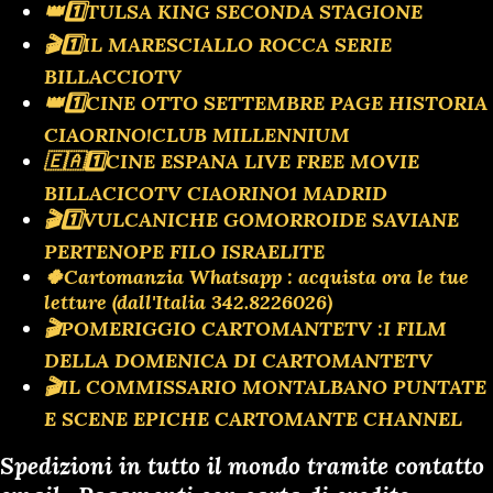
👑1️⃣TULSA KING SECONDA STAGIONE
🎬1️⃣IL MARESCIALLO ROCCA SERIE
BILLACCIOTV
👑1️⃣CINE OTTO SETTEMBRE PAGE HISTORIA
CIAORINO!CLUB MILLENNIUM
🇪🇦1️⃣CINE ESPANA LIVE FREE MOVIE
BILLACICOTV CIAORINO1 MADRID
🎬1️⃣VULCANICHE GOMORROIDE SAVIANE
PERTENOPE FILO ISRAELITE
🍀Cartomanzia Whatsapp : acquista ora le tue
letture (dall'Italia 342.8226026)
🎬POMERIGGIO CARTOMANTETV :I FILM
DELLA DOMENICA DI CARTOMANTETV
🎬IL COMMISSARIO MONTALBANO PUNTATE
E SCENE EPICHE CARTOMANTE CHANNEL
Spedizioni in tutto il mondo tramite contatto