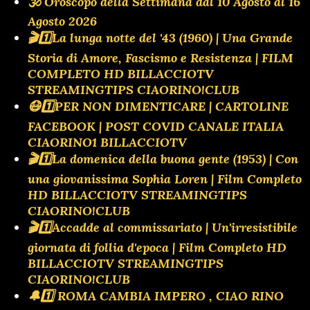
🕉 Oroscopo della Settimana dal 10 Agosto al 16
Agosto 2026
🎬1️⃣La lunga notte del '43 (1960) | Una Grande
Storia di Amore, Fascismo e Resistenza | FILM
COMPLETO HD BILLACCIOTV
STREAMINGTIPS CIAORINO!CLUB
😷1️⃣PER NON DIMENTICARE | CARTOLINE
FACEBOOK | POST COVID CANALE ITALIA
CIAORINO1 BILLACCIOTV
🎬1️⃣La domenica della buona gente (1953) | Con
una giovanissima Sophia Loren | Film Completo
HD BILLACCIOTV STREAMINGTIPS
CIAORINO!CLUB
🎬1️⃣Accadde al commissariato | Un'irresistibile
giornata di follia d'epoca | Film Completo HD
BILLACCIOTV STREAMINGTIPS
CIAORINO!CLUB
🔔1️⃣ ROMA CAMBIA IMPERO , CIAO RINO