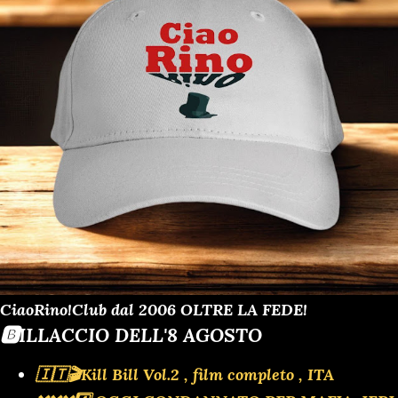
CiaoRino!Club dal 2006 OLTRE LA FEDE!
🅱️ILLACCIO DELL'8 AGOSTO
🇮🇹🎬Kill Bill Vol.2 , film completo , ITA