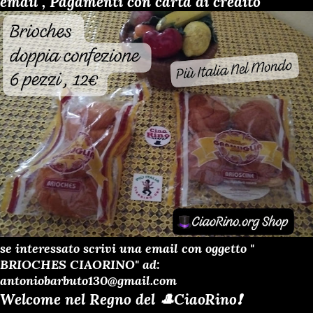
email , Pagamenti con carta di credito
se interessato scrivi una email con oggetto "
BRIOCHES CIAORINO" ad:
antoniobarbuto130@gmail.com
Welcome nel Regno del 🎩CiaoRino❗️