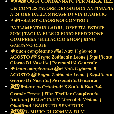
❌️❌️❌️4️⃣ OGGI CONDANNATO PER MAFIA, IERI
UN CONTESTATORE DEI GIUDICI ANTIMAFIA
A 24 ORE DALLA STRAGE DI VIA D'AMELIO
⭐🎩T-SHIRT CIAORINO! CONTRO I
PARLAMENTARI LADRI | OFFERTA ESTATE
2026 | TAGLIA ELLE 13 EURO SPEDIZIONE
COMPRESA | BILLACCIO SHOP | RINO
GAETANO CLUB
🍀 buon compleanno 🎂ai Nati il giorno 8
AGOSTO 🎂| Segno Zodiacale Leone | Significato
Giorno Di Nascita | Personalità Generale
🍀 buon compleanno 🎂ai Nati il giorno 9
AGOSTO 🎂| Segno Zodiacale Leone | Significato
Giorno Di Nascita | Personalità Generale
🎬1️⃣ Rubare ai Criminali È Stato il Suo Più
Grande Errore | Film Thriller Completo in
Italiano | BiLLaCCioTV Libertà di Visione |
CiaoRino1 | BARBUTO SENATORE
🎬1️⃣3️⃣IL MURO DI GOMMA FILM