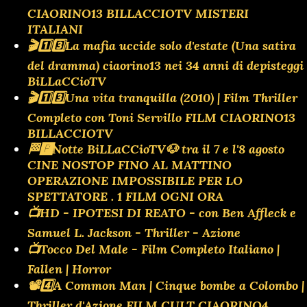
CIAORINO13 BILLACCIOTV MISTERI
ITALIANI
🎬1️⃣3️⃣La mafia uccide solo d'estate (Una satira
del dramma) ciaorino13 nei 34 anni di depisteggi
BiLLaCCioTV
🎬1️⃣3️⃣Una vita tranquilla (2010) | Film Thriller
Completo con Toni Servillo FILM CIAORINO13
BILLACCIOTV
🏁🅿️Notte BiLLaCCioTV🐶 tra il 7 e l'8 agosto
CINE NOSTOP FINO AL MATTINO
OPERAZIONE IMPOSSIBILE PER LO
SPETTATORE . 1 FILM OGNI ORA
📺HD - IPOTESI DI REATO - con Ben Affleck e
Samuel L. Jackson - Thriller - Azione
📺Tocco Del Male - Film Completo Italiano |
Fallen | Horror
📽️4️⃣A Common Man | Cinque bombe a Colombo |
Thriller d'Azione FILM CULT CIAORINO4