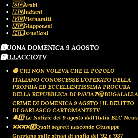
🇸🇦Arabi
🇮🇳Indiani
🇻🇳Vietnamiti
🇯🇵Giapponesi
🇮🇱Israeliani
🅱️UONA DOMENICA 9 AGOSTO
🅱️ILLACCIOTV
🟡 CHI NON VOLEVA CHE IL POPOLO
ITALIANO CONOSCESSE L'OPERATO DELLA
PROPRIA ED ECCELLENTISSIMA PROCURA
DELLA REPUBBLICA DI PAVIA❓️🤔 BUGALALLA
CRIME DI DOMENICA 9 AGSTO | IL DELITTO
DI GARLASCO CARTOMANTETV
🔔1️⃣ Le Notizie del 9 agosto dall'Italia BLC News
❌️❌️❌️❌️6️⃣Quali segreti nasconde Giuseppe
Graviano sulle stragi di mafia del '92 e '93?