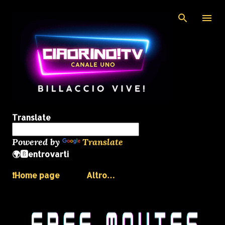
Passa ai contenuti principali
Translate
Powered by
Translate
🌍🅱️entrovarti
❗️Home page
Altro…