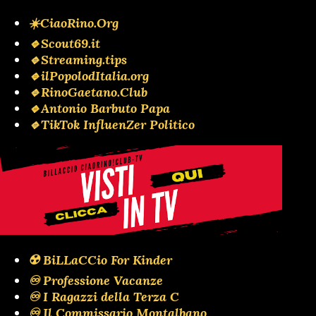
☀️CiaoRino.Org
🔹Scout69.it
🔹Streaming.tips
🔹ilPopolodItalia.org
🔹RinoGaetano.Club
🔹Antonio Barbuto Papa
🔹TikTok InfluenZer Politico
☢️ BiLLaCCio For Kinder
♾️ Professione Vacanze
♾️ I Ragazzi della Terza C
♾️ Il Commissario Montalbano