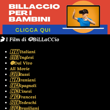
🎬 I Film di 🐶BiLLaCCio
🇮🇹 Italiani
🇬🇧 Inglesi
🔴Dal Vivo
All Movie
🇷🇺Russi
🇹🇯Iraniani
🇪🇦Spagnoli
🇨🇳Cinesi
🇫🇷Francesi
🇩🇪Tedeschi
🇧🇷Brasiliani