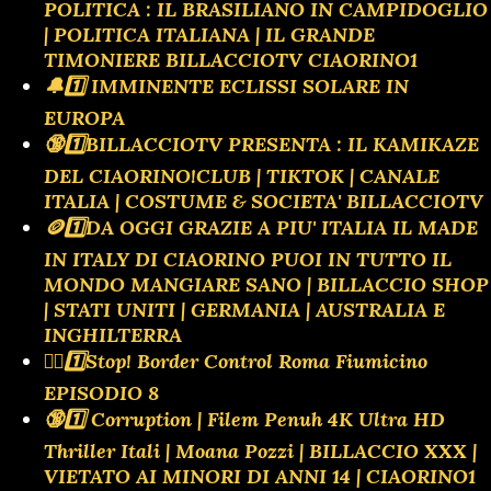
POLITICA : IL BRASILIANO IN CAMPIDOGLIO
| POLITICA ITALIANA | IL GRANDE
TIMONIERE BILLACCIOTV CIAORINO1
🔔1️⃣ IMMINENTE ECLISSI SOLARE IN
EUROPA
🔞1️⃣BILLACCIOTV PRESENTA : IL KAMIKAZE
DEL CIAORINO!CLUB | TIKTOK | CANALE
ITALIA | COSTUME & SOCIETA' BILLACCIOTV
🪙1️⃣DA OGGI GRAZIE A PIU' ITALIA IL MADE
IN ITALY DI CIAORINO PUOI IN TUTTO IL
MONDO MANGIARE SANO | BILLACCIO SHOP
| STATI UNITI | GERMANIA | AUSTRALIA E
INGHILTERRA
👮‍♂️1️⃣Stop! Border Control Roma Fiumicino
EPISODIO 8
🔞1️⃣ Corruption | Filem Penuh 4K Ultra HD
Thriller Itali | Moana Pozzi | BILLACCIO XXX |
VIETATO AI MINORI DI ANNI 14 | CIAORINO1