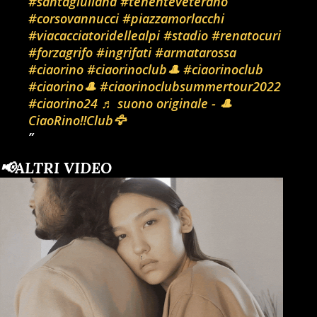
#santagiuliana
#tenenteveterano
#corsovannucci
#piazzamorlacchi
#viacacciatoridellealpi
#stadio
#renatocuri
#forzagrifo
#ingrifati
#armatarossa
#ciaorino
#ciaorinoclub🎩
#ciaorinoclub
#ciaorino🎩
#ciaorinoclubsummertour2022
#ciaorino24
♬ suono originale - 🎩
CiaoRino‼️Club🦅
📢ALTRI VIDEO