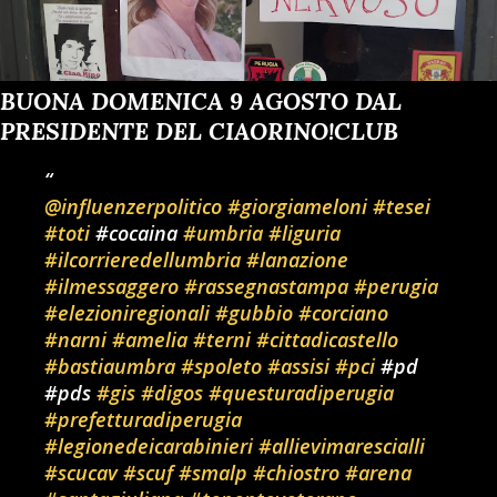
BUONA DOMENICA 9 AGOSTO DAL
PRESIDENTE DEL CIAORINO!CLUB
@influenzerpolitico
#giorgiameloni
#tesei
#toti
#cocaina
#umbria
#liguria
#ilcorrieredellumbria
#lanazione
#ilmessaggero
#rassegnastampa
#perugia
#elezioniregionali
#gubbio
#corciano
#narni
#amelia
#terni
#cittadicastello
#bastiaumbra
#spoleto
#assisi
#pci
#pd
#pds
#gis
#digos
#questuradiperugia
#prefetturadiperugia
#legionedeicarabinieri
#allievimarescialli
#scucav
#scuf
#smalp
#chiostro
#arena