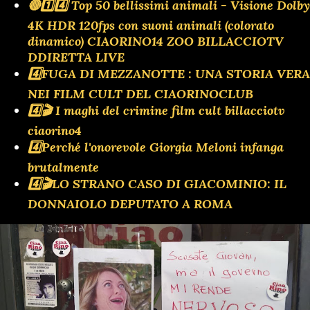
🔴1️⃣4️⃣ Top 50 bellissimi animali - Visione Dolby
4K HDR 120fps con suoni animali (colorato
dinamico) CIAORINO14 ZOO BILLACCIOTV
DDIRETTA LIVE
4️⃣FUGA DI MEZZANOTTE : UNA STORIA VERA
NEI FILM CULT DEL CIAORINOCLUB
4️⃣🎬 I maghi del crimine film cult billacciotv
ciaorino4
4️⃣Perché l'onorevole Giorgia Meloni infanga
brutalmente
4️⃣🎬LO STRANO CASO DI GIACOMINIO: IL
DONNAIOLO DEPUTATO A ROMA