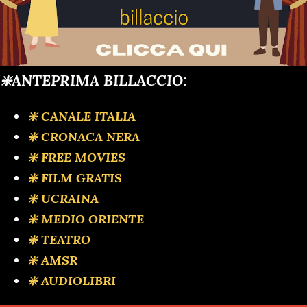
❇️ANTEPRIMA BILLACCIO:
❇️ CANALE ITALIA
❇️ CRONACA NERA
❇️ FREE MOVIES
❇️ FILM GRATIS
❇️ UCRAINA
❇️ MEDIO ORIENTE
❇️ TEATRO
❇️ AMSR
❇️ AUDIOLIBRI