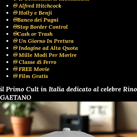
♾️ Alfred Hitchcock
♾️ Holly e Benji
♾️Banco dei Pugni
♾️Stop Border Control
♾️Cash or Trash
♾️ Un Giorno In Pretura
♾️ Indagine ad Alta Quota
♾️ Mille Modi Per Morire
♾️ Classe di Ferro
♾️ FREE Movie
♾️ Film Gratis
il Primo Cult in Italia dedicato al celebre Rino
GAETANO