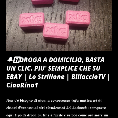
coerentemente il suo messaggio di pace e distension e già
contemplato nell'operazione summer tour, nella estate
precedente, con l' affissione di oltre 2500 locandine da
Cervia a Reggio Calabria . Nel coniato e battezzato
"CiaoRino!Club Summer Tour 2022" , contro il mercato delle
bollette ...
🔔1️⃣DROGA A DOMICILIO, BASTA
UN CLIC. PIU' SEMPLICE CHE SU
EBAY | Lo Strillone | BillaccioTV |
CiaoRino1
Non c’è bisogno di alcuna conoscenza informatica né di
chiavi d’accesso ai siti clandestini del darkweb : comprare
ogni tipo di droga on line è facile e veloce come ordinare un