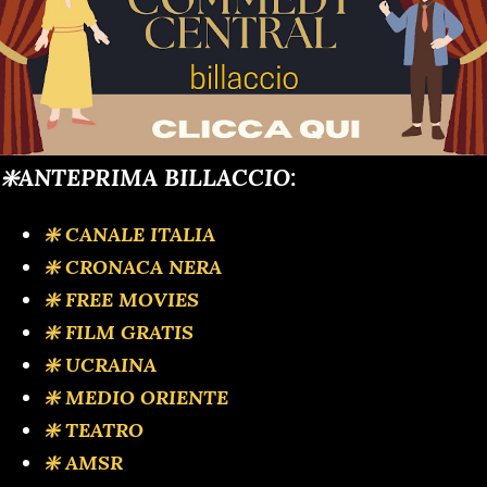
❇️ANTEPRIMA BILLACCIO:
❇️ CANALE ITALIA
❇️ CRONACA NERA
❇️ FREE MOVIES
❇️ FILM GRATIS
❇️ UCRAINA
❇️ MEDIO ORIENTE
❇️ TEATRO
❇️ AMSR