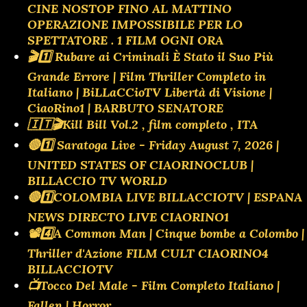
CINE NOSTOP FINO AL MATTINO
OPERAZIONE IMPOSSIBILE PER LO
SPETTATORE . 1 FILM OGNI ORA
🎬1️⃣ Rubare ai Criminali È Stato il Suo Più
Grande Errore | Film Thriller Completo in
Italiano | BiLLaCCioTV Libertà di Visione |
CiaoRino1 | BARBUTO SENATORE
🇮🇹🎬Kill Bill Vol.2 , film completo , ITA
🔴1️⃣ Saratoga Live - Friday August 7, 2026 |
UNITED STATES OF CIAORINOCLUB |
BILLACCIO TV WORLD
🔴1️⃣COLOMBIA LIVE BILLACCIOTV | ESPANA
NEWS DIRECTO LIVE CIAORINO1
📽️4️⃣A Common Man | Cinque bombe a Colombo |
Thriller d'Azione FILM CULT CIAORINO4
BILLACCIOTV
📺Tocco Del Male - Film Completo Italiano |
Fallen | Horror