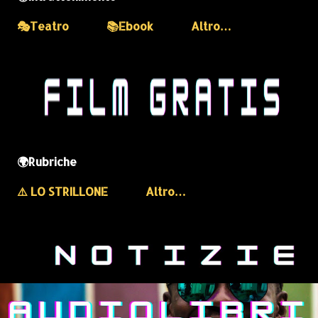
🎭Teatro
📚Ebook
Altro…
🌍Rubriche
⚠️ LO STRILLONE
Altro…