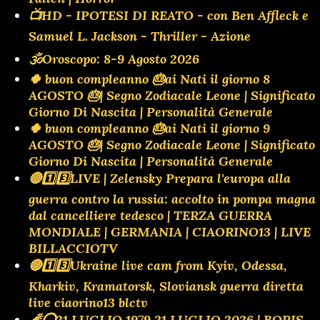
📺HD - IPOTESI DI REATO - con Ben Affleck e
Samuel L. Jackson - Thriller - Azione
🕉Oroscopo: 8-9 Agosto 2026
🍀 buon compleanno 🎂ai Nati il giorno 8
AGOSTO 🎂| Segno Zodiacale Leone | Significato
Giorno Di Nascita | Personalità Generale
🍀 buon compleanno 🎂ai Nati il giorno 9
AGOSTO 🎂| Segno Zodiacale Leone | Significato
Giorno Di Nascita | Personalità Generale
🔴1️⃣3️⃣LIVE | Zelensky Prepara l'europa alla
guerra contro la russia: accolto in pompa magna
dal cancelliere tedesco | TERZA GUERRA
MONDIALE | GERMANIA | CIAORINO13 | LIVE
BILLACCIOTV
🔴1️⃣3️⃣Ukraine live cam from Kyiv, Odessa,
Kharkiv, Kramatorsk, Sloviansk guerra diretta
live ciaorino13 blctv
🧨⭕️21 LUGLIO 1979 21 LUGLIO 2026 | BORIS