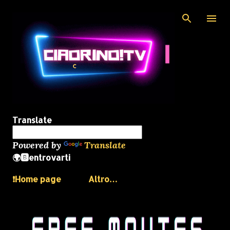
Passa ai contenuti principali
Translate
Powered by
Translate
🌍🅱️entrovarti
❗️Home page
Altro…