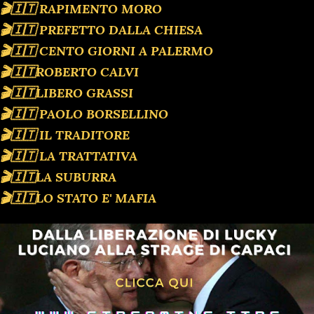
🎬🇮🇹 RAPIMENTO MORO
🎬🇮🇹 PREFETTO DALLA CHIESA
🎬🇮🇹 CENTO GIORNI A PALERMO
🎬🇮🇹ROBERTO CALVI
🎬🇮🇹LIBERO GRASSI
🎬🇮🇹 PAOLO BORSELLINO
🎬🇮🇹 IL TRADITORE
🎬🇮🇹 LA TRATTATIVA
🎬🇮🇹LA SUBURRA
🎬🇮🇹LO STATO E' MAFIA