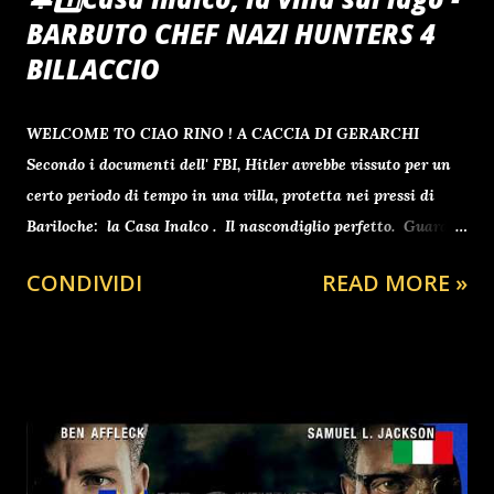
BARBUTO CHEF NAZI HUNTERS 4
BILLACCIO
WELCOME TO CIAO RINO ! A CACCIA DI GERARCHI
Secondo i documenti dell' FBI, Hitler avrebbe vissuto per un
certo periodo di tempo in una villa, protetta nei pressi di
Bariloche: la Casa Inalco . Il nascondiglio perfetto. Guarda
il video 👇 Si tratta, di una residenza a diversi chilometri
CONDIVIDI
READ MORE »
dalla città, circondata da 180 ettari di fitta foresta e
accessibile solo dal lago, nei pressi del quale si trovano due
isolette che ne nascondo la vista. Nessuna strada raggiunge
la villa. Tutto quello che si sa è che tutto quel terreno venne
acquistato nel 1940 da Jorge Antonio, capo della Mercedes
Benz in Argentina, uno dei primi nazisti ad essersi trasferito
qui. Adolf Hitler il cancelliere tedesco che dichiarò guerra al