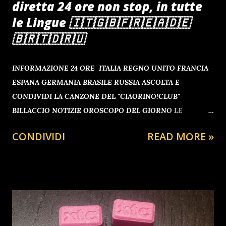
diretta 24 ore non stop, in tutte
le Lingue 🇮🇹🇬🇧🇫🇷🇪🇦🇩🇪
🇧🇷🇹🇩🇷🇺
INFORMAZIONE 24 ORE ITALIA REGNO UNITO FRANCIA
ESPANA GERMANIA BRASILE RUSSIA ASCOLTA E
CONDIVIDI LA CANZONE DEL "CIAORINO!CLUB"
BILLACCIO NOTIZIE OROSCOPO DEL GIORNO LE
ULTIM'ORA NOTIZIE DALL'UCRAINA NOTIZIE DA GAZA
CONDIVIDI
READ MORE »
MAFIOPOLI POST SCARICA E ATTACCA LA LOCANDINA
SOTTO CASA CI CONTO! @influenzerpolitico ♬ Up and
Away (Vocalese) - GHOSTLAND SEGUIMI SU : TWITTER
FACEBOOK TELEGRAM WHATSAPP TIKTOK
ANTEPRIMA Il Tenente Veterano Antonio Barbuto , alias il
Presidente del CiaoRino! giunge fino agli studi de la
Zanzara (Trasmissione radiofonica di Radio24 ) dove porta