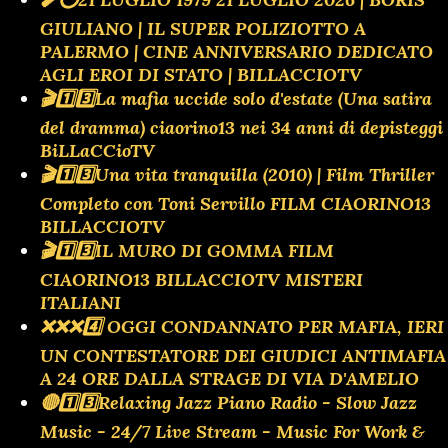
GIULIANO | IL SUPER POLIZIOTTO A
PALERMO | CINE ANNIVERSARIO DEDICATO
AGLI EROI DI STATO | BILLACCIOTV
🎬1️⃣3️⃣La mafia uccide solo d'estate (Una satira
del dramma) ciaorino13 nei 34 anni di depisteggi
BiLLaCCioTV
🎬1️⃣3️⃣Una vita tranquilla (2010) | Film Thriller
Completo con Toni Servillo FILM CIAORINO13
BILLACCIOTV
🎬1️⃣3️⃣IL MURO DI GOMMA FILM
CIAORINO13 BILLACCIOTV MISTERI
ITALIANI
❌️❌️❌️4️⃣ OGGI CONDANNATO PER MAFIA, IERI
UN CONTESTATORE DEI GIUDICI ANTIMAFIA
A 24 ORE DALLA STRAGE DI VIA D'AMELIO
🔴1️⃣3️⃣Relaxing Jazz Piano Radio - Slow Jazz
Music - 24/7 Live Stream - Music For Work &