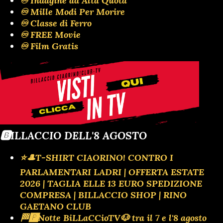
♾️ Indagine ad Alta Quota
♾️ Mille Modi Per Morire
♾️ Classe di Ferro
♾️ FREE Movie
♾️ Film Gratis
🅱️ILLACCIO DELL'8 AGOSTO
⭐🎩T-SHIRT CIAORINO! CONTRO I
PARLAMENTARI LADRI | OFFERTA ESTATE
2026 | TAGLIA ELLE 13 EURO SPEDIZIONE
COMPRESA | BILLACCIO SHOP | RINO
GAETANO CLUB
🏁🅿️Notte BiLLaCCioTV🐶 tra il 7 e l'8 agosto