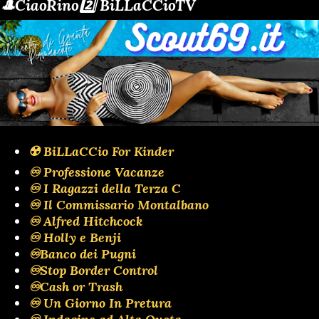
🎩CiaoRino2️⃣ BiLLaCCioTV
☢️ BiLLaCCio For Kinder
♾️ Professione Vacanze
♾️ I Ragazzi della Terza C
♾️ Il Commissario Montalbano
♾️ Alfred Hitchcock
♾️ Holly e Benji
♾️Banco dei Pugni
♾️Stop Border Control
♾️Cash or Trash
♾️ Un Giorno In Pretura