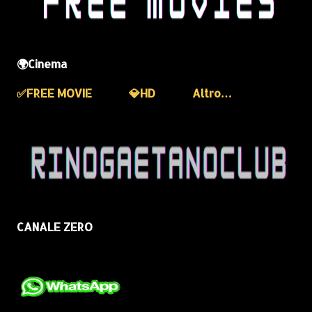
🌍Cinema
✅️FREE MOVIE
💎HD
Altro…
CANALE ZERO