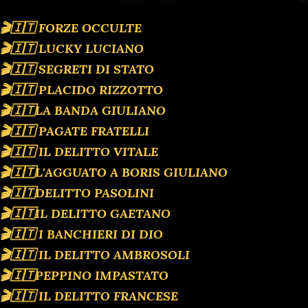
🎬🇮🇹 FORZE OCCULTE
🎬🇮🇹 LUCKY LUCIANO
🎬🇮🇹 SEGRETI DI STATO
🎬🇮🇹 PLACIDO RIZZOTTO
🎬🇮🇹LA BANDA GIULIANO
🎬🇮🇹 PAGATE FRATELLI
🎬🇮🇹 IL DELITTO VITALE
🎬🇮🇹L'AGGUATO A BORIS GIULIANO
🎬🇮🇹DELITTO PASOLINI
🎬🇮🇹IL DELITTO GAETANO
🎬🇮🇹 I BANCHIERI DI DIO
🎬🇮🇹 IL DELITTO AMBROSOLI
🎬🇮🇹PEPPINO IMPASTATO
🎬🇮🇹 IL DELITTO FRANCESE