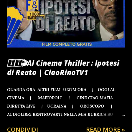
mondo La residenza venne completata nel 1945 e poi non se
ne sentì più parlare. Ciò che sappiamo oggi è che la villa
risulta essere proprietà privata e che gli attuali proprietari,
dei quali non si sa assolutamente nulla, non rilasc...
🇮🇹🎬Al Cinema Thriller : Ipotesi
di Reato | CiaoRinoTV1
GUARDA ORA ALTRI FILM ULTIM'ORA | OGGI AL
CINEMA | MAFIOPOLI | CINE CIAO MAFIA
DIRETTA LIVE | UCRAINA | OROSCOPO |
AUDIOLIBRI BENTROVARTI NELLA MIA RUBRICA SU
RINOGAETANO.CLUB
CONDIVIDI
READ MORE »