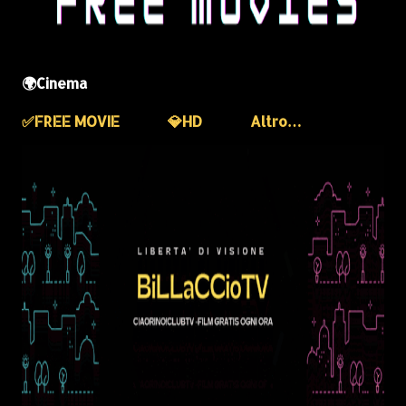
🌍Cinema
✅️FREE MOVIE
💎HD
Altro…