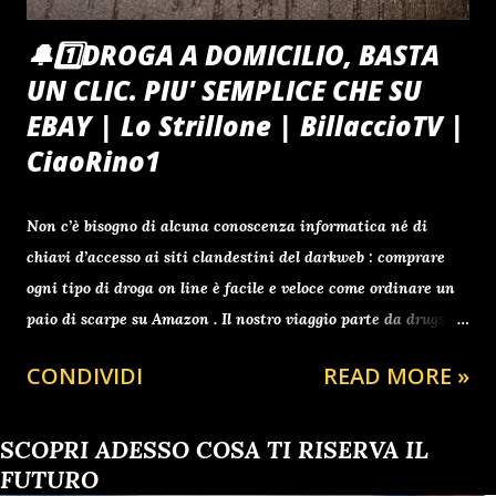
🔔1️⃣DROGA A DOMICILIO, BASTA
UN CLIC. PIU' SEMPLICE CHE SU
EBAY | Lo Strillone | BillaccioTV |
CiaoRino1
Non c’è bisogno di alcuna conoscenza informatica né di
chiavi d’accesso ai siti clandestini del darkweb : comprare
ogni tipo di droga on line è facile e veloce come ordinare un
paio di scarpe su Amazon . Il nostro viaggio parte da drugs-
center.biz ., sede a Gibilterra, dove in un battibaleno
CONDIVIDI
READ MORE »
mettiamo nel carrello un grammo di eroina pura (100 euro,
che diventano a scalare 45 al grammo per ordini tra i cinque
e i dieci chili), un po’ di speed (anfetamine pure a 5 euro al
SCOPRI ADESSO COSA TI RISERVA IL
grammo), e dieci pasticche di ecstasy (puntiamo sulle
FUTURO