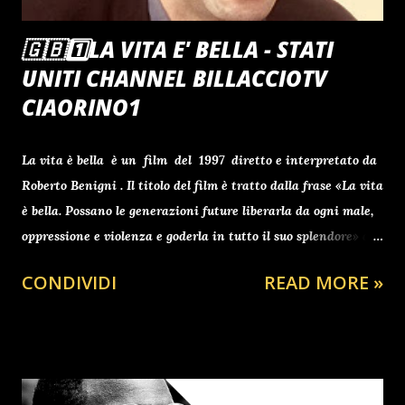
🇬🇧1️⃣LA VITA E' BELLA - STATI
UNITI CHANNEL BILLACCIOTV
CIAORINO1
La vita è bella è un film del 1997 diretto e interpretato da
Roberto Benigni . Il titolo del film è tratto dalla frase «La vita
è bella. Possano le generazioni future liberarla da ogni male,
oppressione e violenza e goderla in tutto il suo splendore» del
testamento di Lev Trotsky [1] . Vincitore di tre Premi Oscar
CONDIVIDI
READ MORE »
: miglior film straniero , miglior attore protagonista (
Roberto Benigni ) e migliore colonna sonora ( Nicola Piovani
), su sette nomination totali, la pellicola vede protagonista
Guido Orefice, uomo ebreo ilare e giocoso, che - deportato
insieme alla sua famiglia in un lager nazista - cercherà di