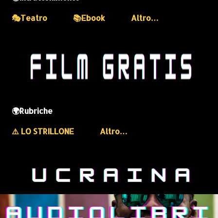
🎭Teatro
📚Ebook
Altro…
🌍Rubriche
⚠️ LO STRILLONE
Altro…