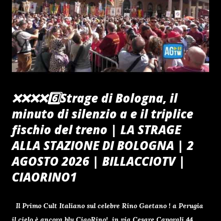
❌️❌️❌️❌️6️⃣Strage di Bologna, il
minuto di silenzio a e il triplice
fischio del treno | LA STRAGE
ALLA STAZIONE DI BOLOGNA | 2
AGOSTO 2026 | BILLACCIOTV |
CIAORINO1
Il Primo Cult Italiano sul celebre Rino Gaetano ! a Perugia
il cielo è ancora blu CiaoRino! in via Cesare Caporali 44