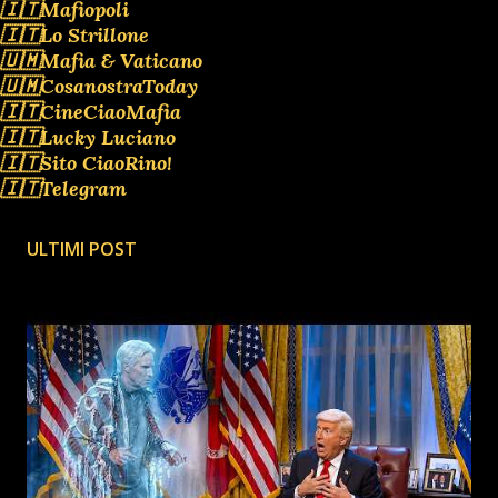
🇮🇹Mafiopoli
🇮🇹Lo Strillone
🇺🇲Mafia & Vaticano
🇺🇲CosanostraToday
🇮🇹CineCiaoMafia
🇮🇹Lucky Luciano
🇮🇹Sito CiaoRino!
🇮🇹Telegram
ULTIMI POST