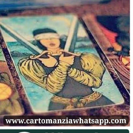
gettonatissime Pink Flugels rosa ) in offerta a 20 euro (2 a
pillola). Quest’ultima è la stessa droga sintetica, a oggi non
ancora illegale in Italia, che nell’ottobre scorso è costata la
vita a Mario, 42enne torinese che l’assumeva da tempo a
insaputa della moglie, e che il Sert, dov’era in cura, non era
riuscito a individuare nel suo sangue. Lo shopping prosegue
con un grammo di eroina Arctic Wolf pura al 70 per cento (65
euro, ma per i più esigenti c’...