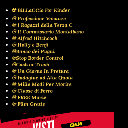
☢️ BiLLaCCio For Kinder
♾️ Professione Vacanze
♾️ I Ragazzi della Terza C
♾️ Il Commissario Montalbano
♾️ Alfred Hitchcock
♾️ Holly e Benji
♾️Banco dei Pugni
♾️Stop Border Control
♾️Cash or Trash
♾️ Un Giorno In Pretura
♾️ Indagine ad Alta Quota
♾️ Mille Modi Per Morire
♾️ Classe di Ferro
♾️ FREE Movie
♾️ Film Gratis