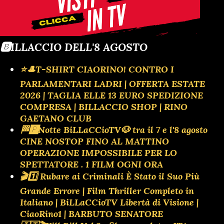
🅱️ILLACCIO DELL'8 AGOSTO
⭐🎩T-SHIRT CIAORINO! CONTRO I
PARLAMENTARI LADRI | OFFERTA ESTATE
2026 | TAGLIA ELLE 13 EURO SPEDIZIONE
COMPRESA | BILLACCIO SHOP | RINO
GAETANO CLUB
🏁🅿️Notte BiLLaCCioTV🐶 tra il 7 e l'8 agosto
CINE NOSTOP FINO AL MATTINO
OPERAZIONE IMPOSSIBILE PER LO
SPETTATORE . 1 FILM OGNI ORA
🎬1️⃣ Rubare ai Criminali È Stato il Suo Più
Grande Errore | Film Thriller Completo in
Italiano | BiLLaCCioTV Libertà di Visione |
CiaoRino1 | BARBUTO SENATORE