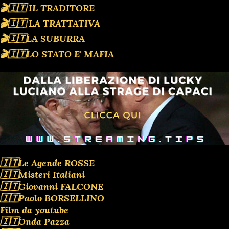
🎬🇮🇹 IL TRADITORE
🎬🇮🇹 LA TRATTATIVA
🎬🇮🇹LA SUBURRA
🎬🇮🇹LO STATO E' MAFIA
🇮🇹Le Agende ROSSE
🇮🇹Misteri Italiani
🇮🇹Giovanni FALCONE
🇮🇹Paolo BORSELLINO
Film da youtube
🇮🇹Onda Pazza