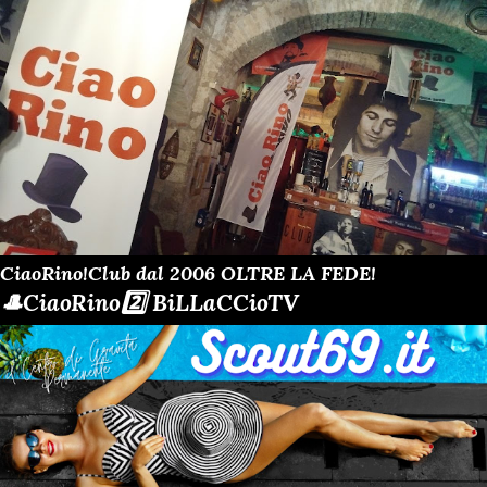
CiaoRino!Club dal 2006 OLTRE LA FEDE!
🎩CiaoRino2️⃣ BiLLaCCioTV