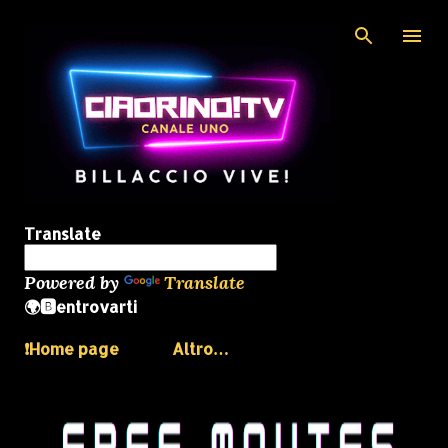
Passa ai contenuti principali
Translate
Powered by
Translate
🌍🅱️entrovarti
❗️Home page
Altro…