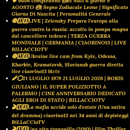
🍀 buon compleanno 🎂ai Nati il giorno 9
AGOSTO 🎂| Segno Zodiacale Leone | Significato
Giorno Di Nascita | Personalità Generale
🔴1️⃣3️⃣LIVE | Zelensky Prepara l'europa alla
guerra contro la russia: accolto in pompa magna
dal cancelliere tedesco | TERZA GUERRA
MONDIALE | GERMANIA | CIAORINO13 | LIVE
BILLACCIOTV
🔴1️⃣3️⃣Ukraine live cam from Kyiv, Odessa,
Kharkiv, Kramatorsk, Sloviansk guerra diretta
live ciaorino13 blctv
🧨⭕️21 LUGLIO 1979 21 LUGLIO 2026 | BORIS
GIULIANO | IL SUPER POLIZIOTTO A
PALERMO | CINE ANNIVERSARIO DEDICATO
AGLI EROI DI STATO | BILLACCIOTV
🎬1️⃣3️⃣La mafia uccide solo d'estate (Una satira
del dramma) ciaorino13 nei 34 anni di depisteggi
BiLLaCCioTV
🎬1️⃣3️⃣Una vita tranquilla (2010) | Film Thriller