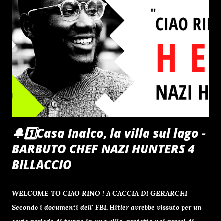
proteggere il figlio dagli orrori dell' Olocausto , facendogli
credere che tutto ciò che vedono sia parte di un fantastico
gioco in cui dovranno affrontare prove durissime per vincere
il meraviglioso premio finale. Fu presentato in concorso al
51º Festival di Cannes , dove v...
🔔1️⃣Casa Inalco, la villa sul lago -
BARBUTO CHEF NAZI HUNTERS 4
BILLACCIO
WELCOME TO CIAO RINO ! A CACCIA DI GERARCHI
Secondo i documenti dell' FBI, Hitler avrebbe vissuto per un
certo periodo di tempo in una villa, protetta nei pressi di