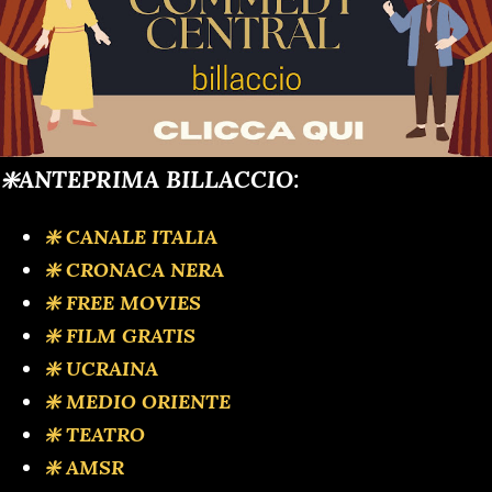
❇️ANTEPRIMA BILLACCIO:
❇️ CANALE ITALIA
❇️ CRONACA NERA
❇️ FREE MOVIES
❇️ FILM GRATIS
❇️ UCRAINA
❇️ MEDIO ORIENTE
❇️ TEATRO
❇️ AMSR