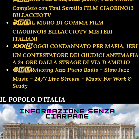
Completo con Toni Servillo FILM CIAORINO13
BILLACCIOTV
🎬1️⃣3️⃣IL MURO DI GOMMA FILM
CIAORINO13 BILLACCIOTV MISTERI
ITALIANI
❌️❌️❌️4️⃣ OGGI CONDANNATO PER MAFIA, IERI
UN CONTESTATORE DEI GIUDICI ANTIMAFIA
A 24 ORE DALLA STRAGE DI VIA D'AMELIO
🔴1️⃣3️⃣Relaxing Jazz Piano Radio - Slow Jazz
Music - 24/7 Live Stream - Music For Work &
Study
IL POPOLO D'ITALIA