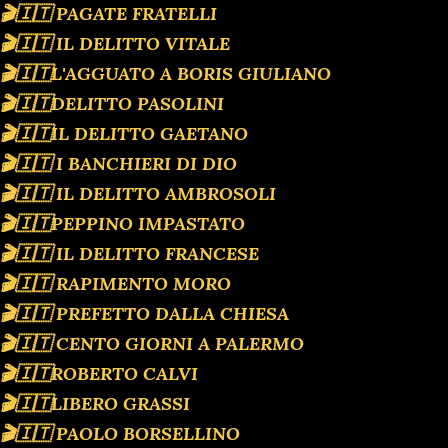
🎬🇮🇹 PAGATE FRATELLI
🎬🇮🇹 IL DELITTO VITALE
🎬🇮🇹L'AGGUATO A BORIS GIULIANO
🎬🇮🇹DELITTO PASOLINI
🎬🇮🇹IL DELITTO GAETANO
🎬🇮🇹 I BANCHIERI DI DIO
🎬🇮🇹 IL DELITTO AMBROSOLI
🎬🇮🇹PEPPINO IMPASTATO
🎬🇮🇹 IL DELITTO FRANCESE
🎬🇮🇹 RAPIMENTO MORO
🎬🇮🇹 PREFETTO DALLA CHIESA
🎬🇮🇹 CENTO GIORNI A PALERMO
🎬🇮🇹ROBERTO CALVI
🎬🇮🇹LIBERO GRASSI
🎬🇮🇹 PAOLO BORSELLINO