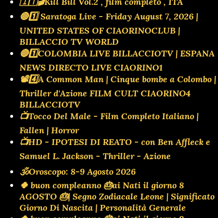
🇮🇹🎬Kill Bill Vol.2 , film completo , ITA
🔴1️⃣ Saratoga Live - Friday August 7, 2026 |
UNITED STATES OF CIAORINOCLUB |
BILLACCIO TV WORLD
🔴1️⃣COLOMBIA LIVE BILLACCIOTV | ESPANA
NEWS DIRECTO LIVE CIAORINO1
📽️4️⃣A Common Man | Cinque bombe a Colombo |
Thriller d'Azione FILM CULT CIAORINO4
BILLACCIOTV
📺Tocco Del Male - Film Completo Italiano |
Fallen | Horror
📺HD - IPOTESI DI REATO - con Ben Affleck e
Samuel L. Jackson - Thriller - Azione
🕉Oroscopo: 8-9 Agosto 2026
🍀 buon compleanno 🎂ai Nati il giorno 8
AGOSTO 🎂| Segno Zodiacale Leone | Significato
Giorno Di Nascita | Personalità Generale