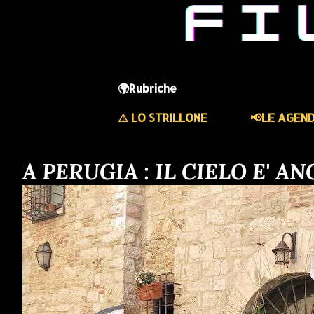
🌍Rubriche
⚠️ LO STRILLONE
📢LE AGEN
A PERUGIA : IL CIELO E' 