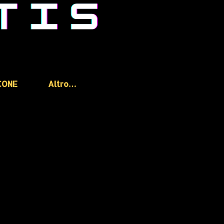
CONE
Altro…