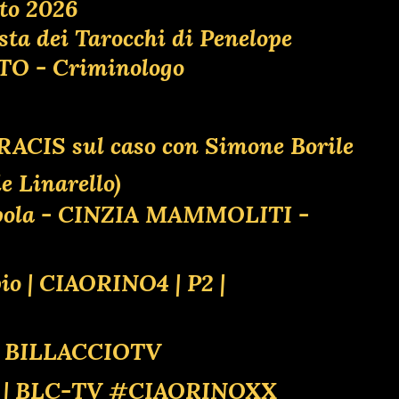
to 2026
osta dei Tarocchi di Penelope
ATO - Criminologo
l RACIS sul caso con Simone Borile
 Linarello)
appola - CINZIA MAMMOLITI -
pio | CIAORINO4 | P2 |
4 BILLACCIOTV
E! | BLC-TV #CIAORINOXX