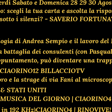
erdì Sabato e Domenica 28 29 30 Agos
 scegli la tua carta e ascolta la risp
ta sotto i silenzi? - SAVERIO FORTUN
ologia di Andrea Sempio e il lavoro de
ttaglia dei consulenti (con Pasquale
 appuntamento, può diventare una tr
O CIAORINO12 BILLACCIOTV
oro e la strage di via Fani al microsco
& STATI UNITI
| MUSICA DEL GIORNO | CIAORINO
d in 192 KHz)CIAORINO4 | RINOVIV