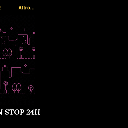
E
Altro…
N STOP 24H