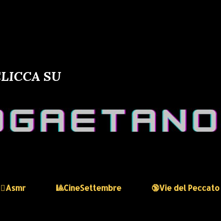
LICCA SU
🏻‍♀️Asmr
🎱CineSettembre
🔞Vie del Peccato