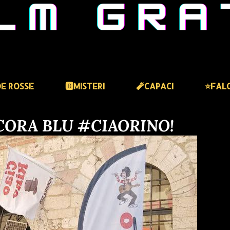
DE ROSSE
🅱️MISTERI
🧨CAPACI
⭐️FAL
ANCORA BLU #CIAORINO!