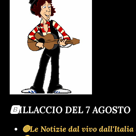
🅱️ILLACCIO DEL 7 AGOSTO
🔴Le Notizie dal vivo dall'Ita