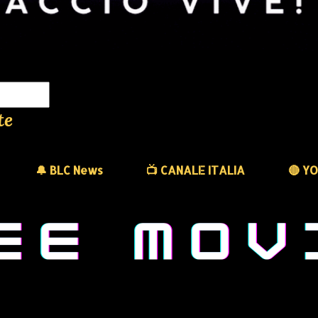
te
🔔 BLC News
📺 CANALE ITALIA
🔴 Y