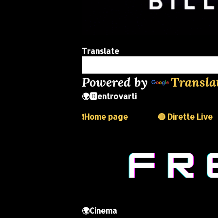
Translate
Powered by
Transla
🌍🅱️entrovarti
❗️Home page
🔴 Dirette Live
🌍Cinema