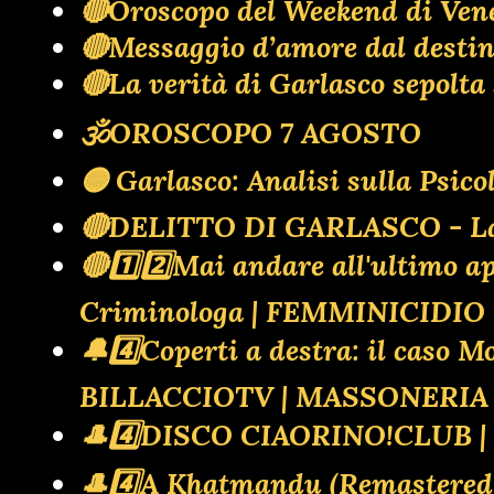
🔴Oroscopo del Weekend di Ven
🔴Messaggio d’amore dal destino:
🔴La verità di Garlasco sepol
🕉OROSCOPO 7 AGOSTO
🟡 Garlasco: Analisi sulla Psic
🔴DELITTO DI GARLASCO - La ba
🔴1️⃣2️⃣Mai andare all'ultimo
Criminologa | FEMMINICIDI
🔔4️⃣Coperti a destra: il caso M
BILLACCIOTV | MASSONERIA 
🎩4️⃣DISCO CIAORINO!CLUB 
🎩4️⃣A Khatmandu (Remastere