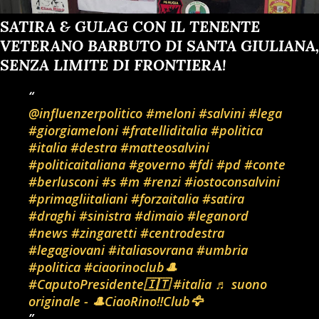
SATIRA & GULAG CON IL TENENTE
VETERANO BARBUTO DI SANTA GIULIANA,
SENZA LIMITE DI FRONTIERA!
@influenzerpolitico
#meloni
#salvini
#lega
#giorgiameloni
#fratelliditalia
#politica
#italia
#destra
#matteosalvini
#politicaitaliana
#governo
#fdi
#pd
#conte
#berlusconi
#s
#m
#renzi
#iostoconsalvini
#primagliitaliani
#forzaitalia
#satira
#draghi
#sinistra
#dimaio
#leganord
#news
#zingaretti
#centrodestra
#legagiovani
#italiasovrana
#umbria
#politica
#ciaorinoclub🎩
#CaputoPresidente🇮🇹
#italia
♬ suono
originale - 🎩CiaoRino‼️Club🦅