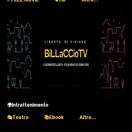
🌍Intrattenimento
🎭Teatro
📚Ebook
Altro…