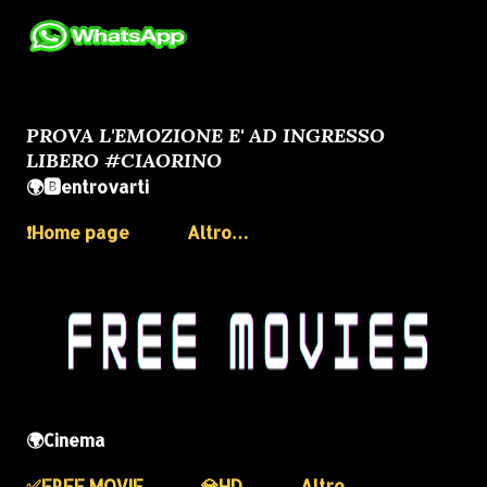
PROVA L'EMOZIONE E' AD INGRESSO
LIBERO #CIAORINO
🌍🅱️entrovarti
❗️Home page
Altro…
🌍Cinema
✅️FREE MOVIE
💎HD
Altro…