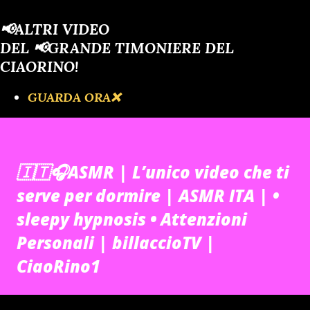
📢ALTRI VIDEO
DEL 📢GRANDE TIMONIERE DEL
CIAORINO!
GUARDA ORA❌️
🇮🇹🎧ASMR | L’unico video che ti
serve per dormire | ASMR ITA | •
sleepy hypnosis • Attenzioni
Personali | billaccioTV |
CiaoRino1