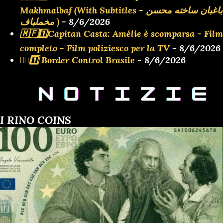
Makhmalbaf (With Subtitles - باغبان ساخته محسن
مخملباف )
- 8/6/2026
🇲🇫1️⃣Capitan Casta: Amélie è scomparsa - Film
completo - Film poliziesco per la TV
- 8/6/2026
👮‍♂️1️⃣ Border Control Brasile
- 8/6/2026
I RINO COINS