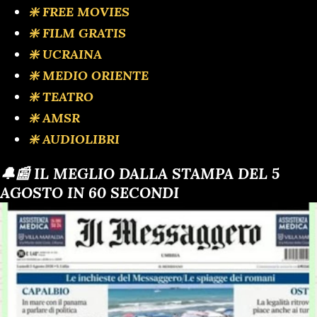
❇️ FREE MOVIES
❇️ FILM GRATIS
❇️ UCRAINA
❇️ MEDIO ORIENTE
❇️ TEATRO
❇️ AMSR
❇️ AUDIOLIBRI
🔔📰 IL MEGLIO DALLA STAMPA DEL 5
AGOSTO IN 60 SECONDI