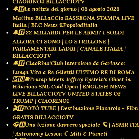
CIAORINO4 BILLACCIOTV
🔔1️⃣Le notizie del giorno | 06 agosto 2026 -
Mattino BiLLaCCio RASSEGNA STAMPA LIVE
Italia | BLC News ilPopolodItalia
🔔1️⃣ 22 MILIARDI PER LE ARMI? I SOLDI
ALLORA CI SONO | LO STRILLONE |
PARLAMENTARI LADRI | CANALE ITALIA |
BILLACCIOTV
🔔1️⃣ CiaoRino!Club interviene da Garlasco:
Lunga Vita a Re Giletti! ULTIMO RE DI ROMA
🇬🇧🔔Trump Meets Jeffrey Epstein's Ghost in
Hilarious SNL Cold Open | ENGLISH NEWS
LIVE BILLACCIOTV UNITED STATES OF
TRUMP | CIAORINO1
🎬1️⃣TOTÒ TUBE | Destinazione Piovarolo - Film
GRATIS BILLACCIOTV
🎧1️⃣Una lezione davvero spaziale 🪐 | ASMR ITA
| Astronomy Lesson ☾ Miti & Pianeti