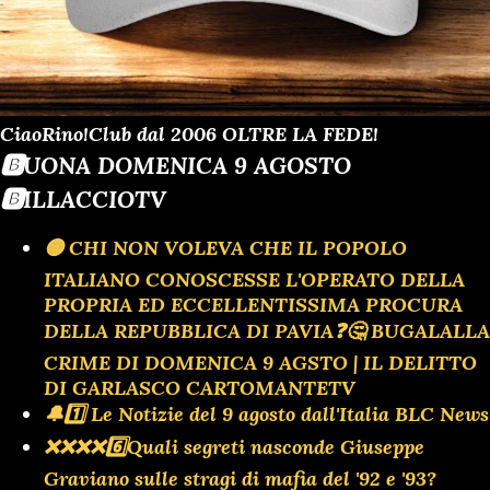
CiaoRino!Club dal 2006 OLTRE LA FEDE!
🅱️UONA DOMENICA 9 AGOSTO
🅱️ILLACCIOTV
🟡 CHI NON VOLEVA CHE IL POPOLO
ITALIANO CONOSCESSE L'OPERATO DELLA
PROPRIA ED ECCELLENTISSIMA PROCURA
DELLA REPUBBLICA DI PAVIA❓️🤔 BUGALALLA
CRIME DI DOMENICA 9 AGSTO | IL DELITTO
DI GARLASCO CARTOMANTETV
🔔1️⃣ Le Notizie del 9 agosto dall'Italia BLC News
❌️❌️❌️❌️6️⃣Quali segreti nasconde Giuseppe
Graviano sulle stragi di mafia del '92 e '93?