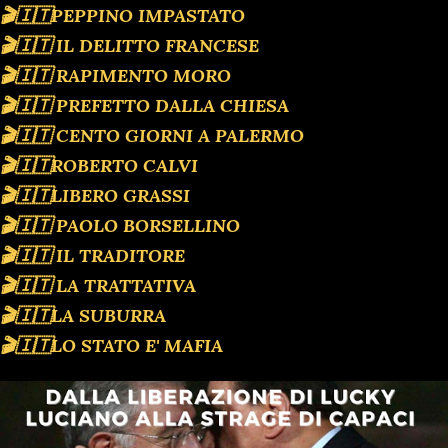
🎬🇮🇹PEPPINO IMPASTATO
🎬🇮🇹 IL DELITTO FRANCESE
🎬🇮🇹 RAPIMENTO MORO
🎬🇮🇹 PREFETTO DALLA CHIESA
🎬🇮🇹 CENTO GIORNI A PALERMO
🎬🇮🇹ROBERTO CALVI
🎬🇮🇹LIBERO GRASSI
🎬🇮🇹 PAOLO BORSELLINO
🎬🇮🇹 IL TRADITORE
🎬🇮🇹 LA TRATTATIVA
🎬🇮🇹LA SUBURRA
🎬🇮🇹LO STATO E' MAFIA