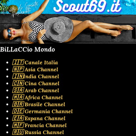
BiLLaCCio Mondo
🇮🇹 Canale Italia
🇳🇵 Asia Channel
🇮🇳India Channel
🇨🇳 Cina Channel
🇸🇦 Arab Channel
🇲🇦 Africa Channel
🇧🇷 Brasile Channel
🇩🇪 Germania Channel
🇪🇦 Espana Channel
🇲🇫 Francia Channel
🇷🇺 Russia Channel