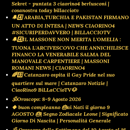
Sekret - puntata 3 ciaorino4 berlusconi |
cosanostra today billacciotv
🔔4️⃣ ARABIA,TURCHIA E PAKISTAN FIRMANO
UN ATTO DI INTESA | NEWS CIAORINO4
#SICURIPERDAVVERO | BILLACCIOTV
🔔4️⃣IL MASSONE NON MERITA L'OMELIA :
TUONA L'ARCIVESCOVO CHE ANNICHILISCE
FINANCO LA VENERABILE SALMA DEL
MANOVALE CARPENTIERE | MASSONI
ROMANI NEWS | CIAORINO4
🌈9️⃣ Catanzaro ospita il Gay Pride nel suo
quartiere sul mare | Catanzaro Notizie |
CiaoRino9 BiLLaCCioTV🐶
🕉Oroscopo: 8-9 Agosto 2026
🍀 buon compleanno 🎂ai Nati il giorno 9
AGOSTO 🎂| Segno Zodiacale Leone | Significato
Giorno Di Nascita | Personalità Generale
🕉 Oroscopo della Settimana dal 10 Agosto al 16