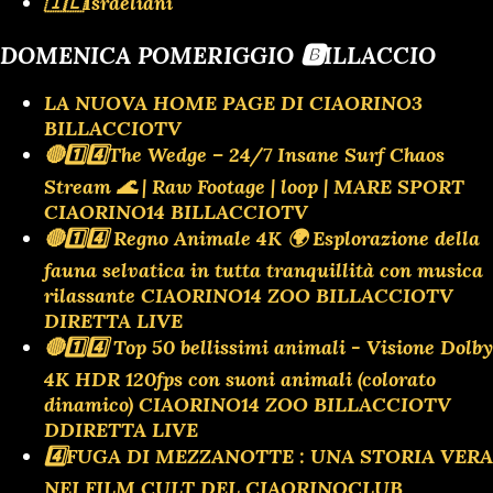
🇮🇱Israeliani
DOMENICA POMERIGGIO 🅱️ILLACCIO
LA NUOVA HOME PAGE DI CIAORINO3
BILLACCIOTV
🔴1️⃣4️⃣The Wedge – 24/7 Insane Surf Chaos
Stream 🌊 | Raw Footage | loop | MARE SPORT
CIAORINO14 BILLACCIOTV
🔴1️⃣4️⃣ Regno Animale 4K 🌍 Esplorazione della
fauna selvatica in tutta tranquillità con musica
rilassante CIAORINO14 ZOO BILLACCIOTV
DIRETTA LIVE
🔴1️⃣4️⃣ Top 50 bellissimi animali - Visione Dolby
4K HDR 120fps con suoni animali (colorato
dinamico) CIAORINO14 ZOO BILLACCIOTV
DDIRETTA LIVE
4️⃣FUGA DI MEZZANOTTE : UNA STORIA VERA
NEI FILM CULT DEL CIAORINOCLUB