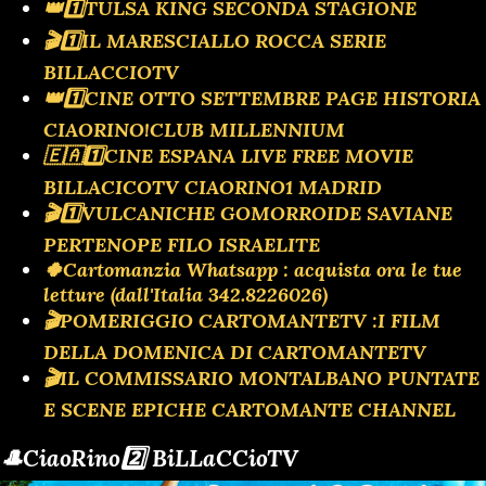
👑1️⃣TULSA KING SECONDA STAGIONE
🎬1️⃣IL MARESCIALLO ROCCA SERIE
BILLACCIOTV
👑1️⃣CINE OTTO SETTEMBRE PAGE HISTORIA
CIAORINO!CLUB MILLENNIUM
🇪🇦1️⃣CINE ESPANA LIVE FREE MOVIE
BILLACICOTV CIAORINO1 MADRID
🎬1️⃣VULCANICHE GOMORROIDE SAVIANE
PERTENOPE FILO ISRAELITE
🍀Cartomanzia Whatsapp : acquista ora le tue
letture (dall'Italia 342.8226026)
🎬POMERIGGIO CARTOMANTETV :I FILM
DELLA DOMENICA DI CARTOMANTETV
🎬IL COMMISSARIO MONTALBANO PUNTATE
E SCENE EPICHE CARTOMANTE CHANNEL
🎩CiaoRino2️⃣ BiLLaCCioTV