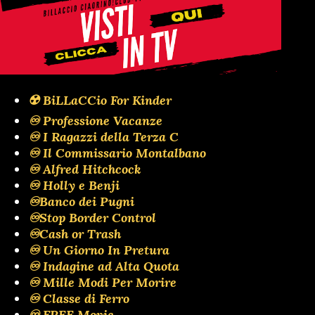
☢️ BiLLaCCio For Kinder
♾️ Professione Vacanze
♾️ I Ragazzi della Terza C
♾️ Il Commissario Montalbano
♾️ Alfred Hitchcock
♾️ Holly e Benji
♾️Banco dei Pugni
♾️Stop Border Control
♾️Cash or Trash
♾️ Un Giorno In Pretura
♾️ Indagine ad Alta Quota
♾️ Mille Modi Per Morire
♾️ Classe di Ferro
♾️ FREE Movie