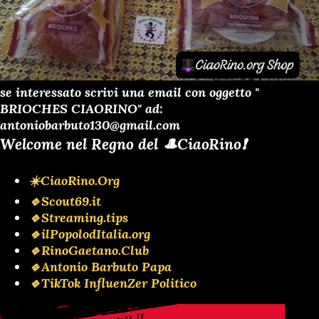
se interessato scrivi una email con oggetto "
BRIOCHES CIAORINO" ad:
antoniobarbuto130@gmail.com
Welcome nel Regno del 🎩CiaoRino❗️
☀️CiaoRino.Org
🔹Scout69.it
🔹Streaming.tips
🔹ilPopolodItalia.org
🔹RinoGaetano.Club
🔹Antonio Barbuto Papa
🔹TikTok InfluenZer Politico