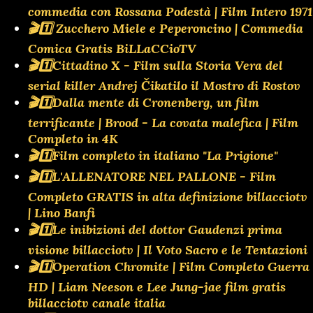
commedia con Rossana Podestà | Film Intero 1971
🎬1️⃣ Zucchero Miele e Peperoncino | Commedia
Comica Gratis BiLLaCCioTV
🎬1️⃣Cittadino X - Film sulla Storia Vera del
serial killer Andrej Čikatilo il Mostro di Rostov
🎬1️⃣Dalla mente di Cronenberg, un film
terrificante | Brood - La covata malefica | Film
Completo in 4K
🎬1️⃣Film completo in italiano "La Prigione"
🎬1️⃣L'ALLENATORE NEL PALLONE - Film
Completo GRATIS in alta definizione billacciotv
| Lino Banfi
🎬1️⃣Le inibizioni del dottor Gaudenzi prima
visione billacciotv | Il Voto Sacro e le Tentazioni
🎬1️⃣Operation Chromite | Film Completo Guerra
HD | Liam Neeson e Lee Jung-jae film gratis
billacciotv canale italia