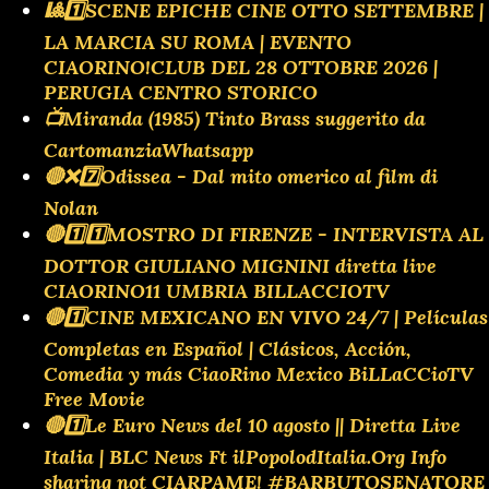
🎱1️⃣SCENE EPICHE CINE OTTO SETTEMBRE |
LA MARCIA SU ROMA | EVENTO
CIAORINO!CLUB DEL 28 OTTOBRE 2026 |
PERUGIA CENTRO STORICO
📺Miranda (1985) Tinto Brass suggerito da
CartomanziaWhatsapp
🔴❌️7️⃣Odissea - Dal mito omerico al film di
Nolan
🔴1️⃣1️⃣MOSTRO DI FIRENZE - INTERVISTA AL
DOTTOR GIULIANO MIGNINI diretta live
CIAORINO11 UMBRIA BILLACCIOTV
🔴1️⃣CINE MEXICANO EN VIVO 24/7 | Películas
Completas en Español | Clásicos, Acción,
Comedia y más CiaoRino Mexico BiLLaCCioTV
Free Movie
🔴1️⃣Le Euro News del 10 agosto || Diretta Live
Italia | BLC News Ft ilPopolodItalia.Org Info
sharing not CIARPAME! #BARBUTOSENATORE