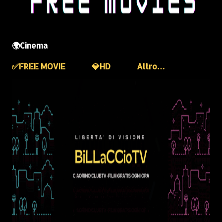
🌍Cinema
✅️FREE MOVIE
💎HD
Altro…