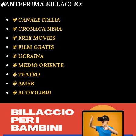
❇️ANTEPRIMA BILLACCIO:
❇️ CANALE ITALIA
❇️ CRONACA NERA
❇️ FREE MOVIES
❇️ FILM GRATIS
❇️ UCRAINA
❇️ MEDIO ORIENTE
❇️ TEATRO
❇️ AMSR
❇️ AUDIOLIBRI