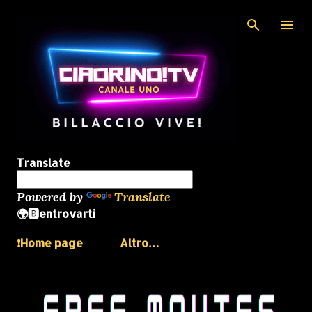
Passa ai contenuti principali
Translate
Powered by
Translate
🌍🅱️entrovarti
❗️Home page
Altro…