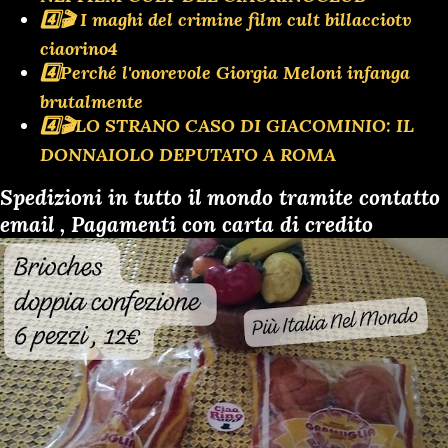
4️⃣🎬 I maghi del crimine film cult billacciotv
ciaorino4
4️⃣Perché l'onorevole Giorgia Meloni infanga
brutalmente
4️⃣🎬LO STRANO CASO DI GIACOMINIO: IL
DONNAIOLO DEPUTATO A ROMA
Spedizioni in tutto il mondo tramite contatto
email , Pagamenti con carta di credito