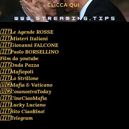
🇮🇹Le Agende ROSSE
🇮🇹Misteri Italiani
🇮🇹Giovanni FALCONE
🇮🇹Paolo BORSELLINO
Film da youtube
🇮🇹Onda Pazza
🇮🇹Mafiopoli
🇮🇹Lo Strillone
🇺🇲Mafia & Vaticano
🇺🇲CosanostraToday
🇮🇹CineCiaoMafia
🇮🇹Lucky Luciano
🇮🇹Sito CiaoRino!
🇮🇹Telegram