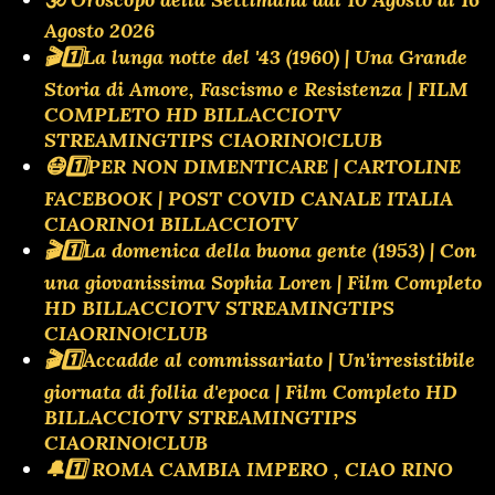
Agosto 2026
🎬1️⃣La lunga notte del '43 (1960) | Una Grande
Storia di Amore, Fascismo e Resistenza | FILM
COMPLETO HD BILLACCIOTV
STREAMINGTIPS CIAORINO!CLUB
😷1️⃣PER NON DIMENTICARE | CARTOLINE
FACEBOOK | POST COVID CANALE ITALIA
CIAORINO1 BILLACCIOTV
🎬1️⃣La domenica della buona gente (1953) | Con
una giovanissima Sophia Loren | Film Completo
HD BILLACCIOTV STREAMINGTIPS
CIAORINO!CLUB
🎬1️⃣Accadde al commissariato | Un'irresistibile
giornata di follia d'epoca | Film Completo HD
BILLACCIOTV STREAMINGTIPS
CIAORINO!CLUB
🔔1️⃣ ROMA CAMBIA IMPERO , CIAO RINO