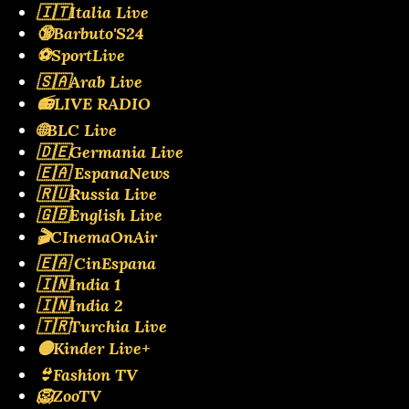
🇮🇹Italia Live
🔞Barbuto'S24
⚽SportLive
🇸🇦Arab Live
📻LIVE RADIO
🌐BLC Live
🇩🇪Germania Live
🇪🇦 EspanaNews
🇷🇺Russia Live
🇬🇧English Live
🎬CInemaOnAir
🇪🇦 CinEspana
🇮🇳India 1
🇮🇳India 2
🇹🇷Turchia Live
🟡Kinder Live+
👙Fashion TV
🦁ZooTV