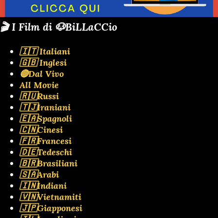
🎬 I Film di 🐶BiLLaCCio
🇮🇹 Italiani
🇬🇧 Inglesi
🔴Dal Vivo
All Movie
🇷🇺Russi
🇹🇯Iraniani
🇪🇦Spagnoli
🇨🇳Cinesi
🇫🇷Francesi
🇩🇪Tedeschi
🇧🇷Brasiliani
🇸🇦Arabi
🇮🇳Indiani
🇻🇳Vietnamiti
🇯🇵Giapponesi