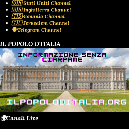
🇺🇲 Stati Uniti Channel
🇬🇧 Inghilterra Channel
🇹🇩Romania Channel
🇮🇱 Jerusalem Channel
🗣️Telegram Channel
IL POPOLO D'ITALIA
🌍Canali Live