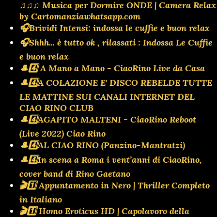
♫♫♫ Musica per Dormire ONDE | Camera Relax
by Cartomanziawhatsapp.com
🎧Brividi Intensi: indossa le cuffie e buon relax
🎧Shhh... è tutto ok , rilassati : Indossa Le Cuffie
e buon relax
🎩4️⃣ A Mano a Mano - CiaoRino Live da Casa
🎩4️⃣A COLAZIONE E' DISCO REBELDE TUTTE
LE MATTINE SUI CANALI INTERNET DEL
CIAO RINO CLUB
🎩4️⃣AGAPITO MALTENI - CiaoRino Reboot
(Live 2022) Ciao Rino
🎩4️⃣AL CIAO RINO (Panzino-Mantratzi)
🎩4️⃣In scena a Roma i vent’anni di CiaoRino,
cover band di Rino Gaetano
🎬1️⃣ Appuntamento in Nero | Thriller Completo
in Italiano
🎬1️⃣ Homo Eroticus HD | Capolavoro della