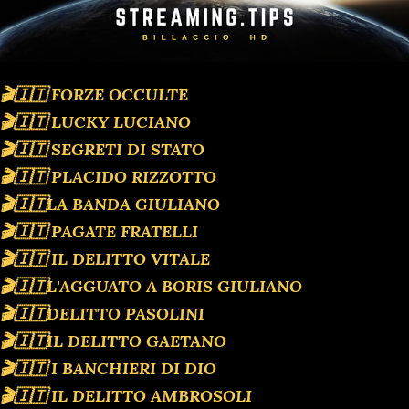
🎬🇮🇹 FORZE OCCULTE
🎬🇮🇹 LUCKY LUCIANO
🎬🇮🇹 SEGRETI DI STATO
🎬🇮🇹 PLACIDO RIZZOTTO
🎬🇮🇹LA BANDA GIULIANO
🎬🇮🇹 PAGATE FRATELLI
🎬🇮🇹 IL DELITTO VITALE
🎬🇮🇹L'AGGUATO A BORIS GIULIANO
🎬🇮🇹DELITTO PASOLINI
🎬🇮🇹IL DELITTO GAETANO
🎬🇮🇹 I BANCHIERI DI DIO
🎬🇮🇹 IL DELITTO AMBROSOLI