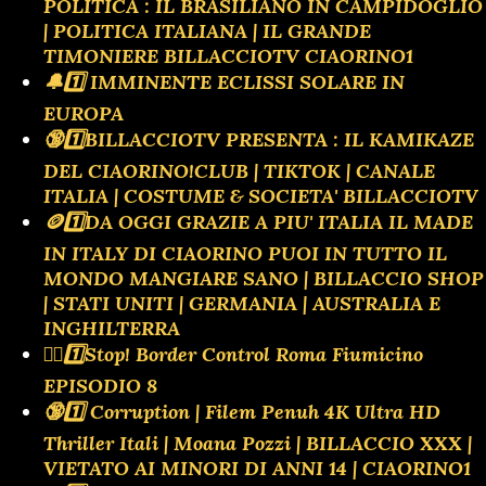
POLITICA : IL BRASILIANO IN CAMPIDOGLIO
| POLITICA ITALIANA | IL GRANDE
TIMONIERE BILLACCIOTV CIAORINO1
🔔1️⃣ IMMINENTE ECLISSI SOLARE IN
EUROPA
🔞1️⃣BILLACCIOTV PRESENTA : IL KAMIKAZE
DEL CIAORINO!CLUB | TIKTOK | CANALE
ITALIA | COSTUME & SOCIETA' BILLACCIOTV
🪙1️⃣DA OGGI GRAZIE A PIU' ITALIA IL MADE
IN ITALY DI CIAORINO PUOI IN TUTTO IL
MONDO MANGIARE SANO | BILLACCIO SHOP
| STATI UNITI | GERMANIA | AUSTRALIA E
INGHILTERRA
👮‍♂️1️⃣Stop! Border Control Roma Fiumicino
EPISODIO 8
🔞1️⃣ Corruption | Filem Penuh 4K Ultra HD
Thriller Itali | Moana Pozzi | BILLACCIO XXX |
VIETATO AI MINORI DI ANNI 14 | CIAORINO1