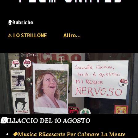
🌍Rubriche
⚠️ LO STRILLONE
Altro…
🅱️ILLACCIO DEL 10 AGOSTO
🍀Musica Rilassante Per Calmare La Mente