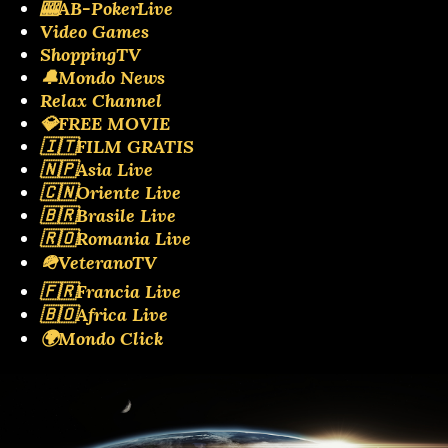
🎰AB-PokerLive
Video Games
ShoppingTV
🔔Mondo News
Relax Channel
💎FREE MOVIE
🇮🇹FILM GRATIS
🇳🇵Asia Live
🇨🇳Oriente Live
🇧🇷Brasile Live
🇷🇴Romania Live
🪖VeteranoTV
🇫🇷Francia Live
🇧🇴Africa Live
🌍Mondo Click