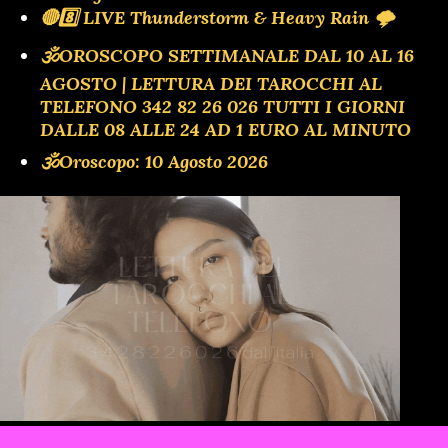
🔴8️⃣ LIVE Thunderstorm & Heavy Rain 🌩️
🕉OROSCOPO SETTIMANALE DAL 10 AL 16
AGOSTO | LETTURA DEI TAROCCHI AL
TELEFONO 342 82 26 026 TUTTI I GIORNI
DALLE 08 ALLE 24 AD 1 EURO AL MINUTO
🕉Oroscopo: 10 Agosto 2026