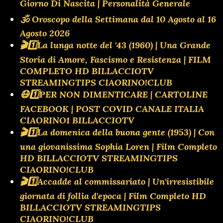
Giorno Di Nascita | Personalità Generale
🕉 Oroscopo della Settimana dal 10 Agosto al 16
Agosto 2026
🎬1️⃣La lunga notte del '43 (1960) | Una Grande
Storia di Amore, Fascismo e Resistenza | FILM
COMPLETO HD BILLACCIOTV
STREAMINGTIPS CIAORINO!CLUB
😷1️⃣PER NON DIMENTICARE | CARTOLINE
FACEBOOK | POST COVID CANALE ITALIA
CIAORINO1 BILLACCIOTV
🎬1️⃣La domenica della buona gente (1953) | Con
una giovanissima Sophia Loren | Film Completo
HD BILLACCIOTV STREAMINGTIPS
CIAORINO!CLUB
🎬1️⃣Accadde al commissariato | Un'irresistibile
giornata di follia d'epoca | Film Completo HD
BILLACCIOTV STREAMINGTIPS
CIAORINO!CLUB