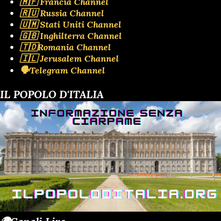
🇲🇫 Francia Channel
🇷🇺 Russia Channel
🇺🇲 Stati Uniti Channel
🇬🇧 Inghilterra Channel
🇹🇩Romania Channel
🇮🇱 Jerusalem Channel
🗣️Telegram Channel
IL POPOLO D'ITALIA