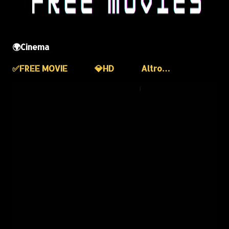
🌍Cinema
✅️FREE MOVIE
💎HD
Altro…