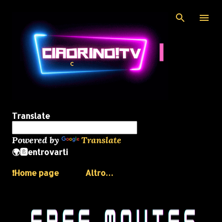
Passa ai contenuti principali
Translate
Powered by
Translate
🌍🅱️entrovarti
❗️Home page
Altro…