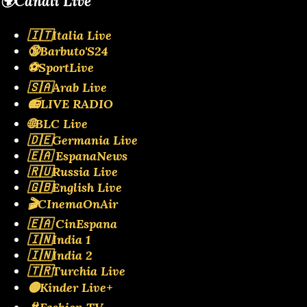
🌍Canali Live
🇮🇹Italia Live
🔞Barbuto'S24
⚽SportLive
🇸🇦Arab Live
📻LIVE RADIO
🌐BLC Live
🇩🇪Germania Live
🇪🇦 EspanaNews
🇷🇺Russia Live
🇬🇧English Live
🎬CInemaOnAir
🇪🇦 CinEspana
🇮🇳India 1
🇮🇳India 2
🇹🇷Turchia Live
🟡Kinder Live+