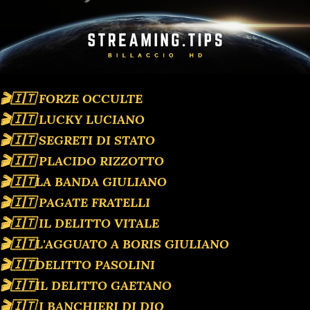
🎬🇮🇹 FORZE OCCULTE
🎬🇮🇹 LUCKY LUCIANO
🎬🇮🇹 SEGRETI DI STATO
🎬🇮🇹 PLACIDO RIZZOTTO
🎬🇮🇹LA BANDA GIULIANO
🎬🇮🇹 PAGATE FRATELLI
🎬🇮🇹 IL DELITTO VITALE
🎬🇮🇹L'AGGUATO A BORIS GIULIANO
🎬🇮🇹DELITTO PASOLINI
🎬🇮🇹IL DELITTO GAETANO
🎬🇮🇹 I BANCHIERI DI DIO