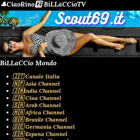
🎩CiaoRino2️⃣ BiLLaCCioTV
BiLLaCCio Mondo
🇮🇹 Canale Italia
🇳🇵 Asia Channel
🇮🇳India Channel
🇨🇳 Cina Channel
🇸🇦 Arab Channel
🇲🇦 Africa Channel
🇧🇷 Brasile Channel
🇩🇪 Germania Channel
🇪🇦 Espana Channel