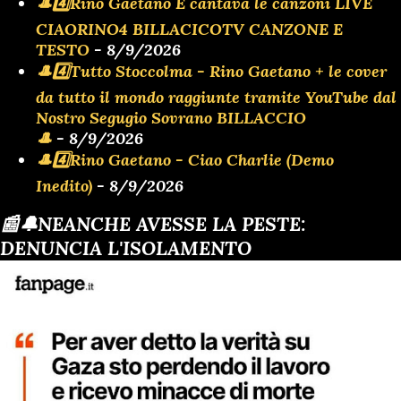
🎩4️⃣Rino Gaetano E cantava le canzoni LIVE
CIAORINO4 BILLACICOTV CANZONE E
TESTO
- 8/9/2026
🎩4️⃣Tutto Stoccolma - Rino Gaetano + le cover
da tutto il mondo raggiunte tramite YouTube dal
Nostro Segugio Sovrano BILLACCIO
🎩
- 8/9/2026
🎩4️⃣Rino Gaetano - Ciao Charlie (Demo
Inedito)
- 8/9/2026
📰🔔NEANCHE AVESSE LA PESTE:
DENUNCIA L'ISOLAMENTO