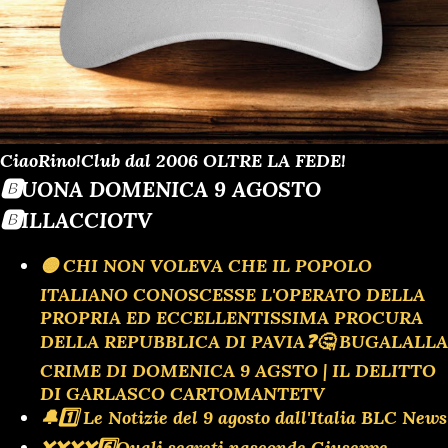
CiaoRino!Club dal 2006 OLTRE LA FEDE!
🅱️UONA DOMENICA 9 AGOSTO
🅱️ILLACCIOTV
🟡 CHI NON VOLEVA CHE IL POPOLO
ITALIANO CONOSCESSE L'OPERATO DELLA
PROPRIA ED ECCELLENTISSIMA PROCURA
DELLA REPUBBLICA DI PAVIA❓️🤔 BUGALALLA
CRIME DI DOMENICA 9 AGSTO | IL DELITTO
DI GARLASCO CARTOMANTETV
🔔1️⃣ Le Notizie del 9 agosto dall'Italia BLC News
❌️❌️❌️❌️6️⃣Quali segreti nasconde Giuseppe