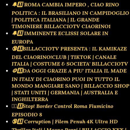
🔔1️⃣ ROMA CAMBIA IMPERO , CIAO RINO
POLITICA : IL BRASILIANO IN CAMPIDOGLIO
| POLITICA ITALIANA | IL GRANDE
TIMONIERE BILLACCIOTV CIAORINO1
🔔1️⃣ IMMINENTE ECLISSI SOLARE IN
EUROPA
🔞1️⃣BILLACCIOTV PRESENTA : IL KAMIKAZE
DEL CIAORINO!CLUB | TIKTOK | CANALE
ITALIA | COSTUME & SOCIETA' BILLACCIOTV
🪙1️⃣DA OGGI GRAZIE A PIU' ITALIA IL MADE
IN ITALY DI CIAORINO PUOI IN TUTTO IL
MONDO MANGIARE SANO | BILLACCIO SHOP
| STATI UNITI | GERMANIA | AUSTRALIA E
INGHILTERRA
👮‍♂️1️⃣Stop! Border Control Roma Fiumicino
EPISODIO 8
🔞1️⃣ Corruption | Filem Penuh 4K Ultra HD
Thriller Itali | Moana Pozzi | BILLACCIO XXX |