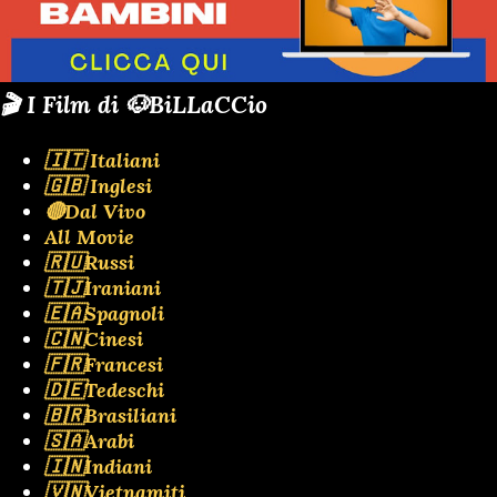
🎬 I Film di 🐶BiLLaCCio
🇮🇹 Italiani
🇬🇧 Inglesi
🔴Dal Vivo
All Movie
🇷🇺Russi
🇹🇯Iraniani
🇪🇦Spagnoli
🇨🇳Cinesi
🇫🇷Francesi
🇩🇪Tedeschi
🇧🇷Brasiliani
🇸🇦Arabi
🇮🇳Indiani
🇻🇳Vietnamiti