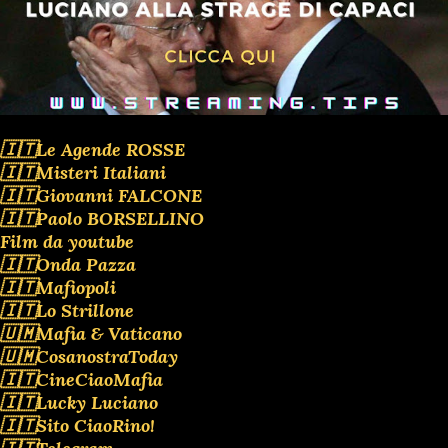
🇮🇹Le Agende ROSSE
🇮🇹Misteri Italiani
🇮🇹Giovanni FALCONE
🇮🇹Paolo BORSELLINO
Film da youtube
🇮🇹Onda Pazza
🇮🇹Mafiopoli
🇮🇹Lo Strillone
🇺🇲Mafia & Vaticano
🇺🇲CosanostraToday
🇮🇹CineCiaoMafia
🇮🇹Lucky Luciano
🇮🇹Sito CiaoRino!