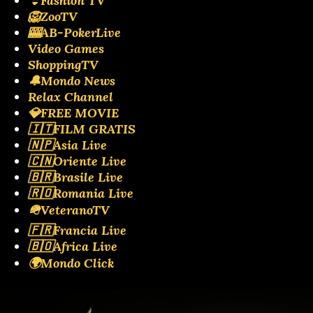
👙Fashion TV
🦁ZooTV
🎰AB-PokerLive
Video Games
ShoppingTV
🔔Mondo News
Relax Channel
💎FREE MOVIE
🇮🇹FILM GRATIS
🇳🇵Asia Live
🇨🇳Oriente Live
🇧🇷Brasile Live
🇷🇴Romania Live
🪖VeteranoTV
🇫🇷Francia Live
🇧🇴Africa Live
🌍Mondo Click