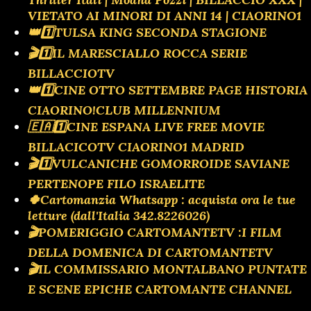
VIETATO AI MINORI DI ANNI 14 | CIAORINO1
👑1️⃣TULSA KING SECONDA STAGIONE
🎬1️⃣IL MARESCIALLO ROCCA SERIE
BILLACCIOTV
👑1️⃣CINE OTTO SETTEMBRE PAGE HISTORIA
CIAORINO!CLUB MILLENNIUM
🇪🇦1️⃣CINE ESPANA LIVE FREE MOVIE
BILLACICOTV CIAORINO1 MADRID
🎬1️⃣VULCANICHE GOMORROIDE SAVIANE
PERTENOPE FILO ISRAELITE
🍀Cartomanzia Whatsapp : acquista ora le tue
letture (dall'Italia 342.8226026)
🎬POMERIGGIO CARTOMANTETV :I FILM
DELLA DOMENICA DI CARTOMANTETV
🎬IL COMMISSARIO MONTALBANO PUNTATE
E SCENE EPICHE CARTOMANTE CHANNEL