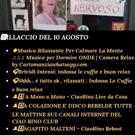
🅱️ILLACCIO DEL 10 AGOSTO
🍀Musica Rilassante Per Calmare La Mente
♫♫♫ Musica per Dormire ONDE | Camera Relax
by Cartomanziawhatsapp.com
🎧Brividi Intensi: indossa le cuffie e buon relax
🎧Shhh... è tutto ok , rilassati : Indossa Le Cuffie
e buon relax
🎩4️⃣ A Mano a Mano - CiaoRino Live da Casa
🎩4️⃣A COLAZIONE E' DISCO REBELDE TUTTE
LE MATTINE SUI CANALI INTERNET DEL
CIAO RINO CLUB
🎩4️⃣AGAPITO MALTENI - CiaoRino Reboot