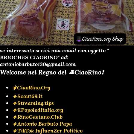
se interessato scrivi una email con oggetto "
BRIOCHES CIAORINO" ad:
antoniobarbuto130@gmail.com
Welcome nel Regno del 🎩CiaoRino❗️
☀️CiaoRino.Org
🔹Scout69.it
🔹Streaming.tips
🔹ilPopolodItalia.org
🔹RinoGaetano.Club
🔹Antonio Barbuto Papa
🔹TikTok InfluenZer Politico