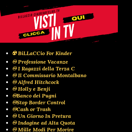
☢️ BiLLaCCio For Kinder
♾️ Professione Vacanze
♾️ I Ragazzi della Terza C
♾️ Il Commissario Montalbano
♾️ Alfred Hitchcock
♾️ Holly e Benji
♾️Banco dei Pugni
♾️Stop Border Control
♾️Cash or Trash
♾️ Un Giorno In Pretura
♾️ Indagine ad Alta Quota
♾️ Mille Modi Per Morire