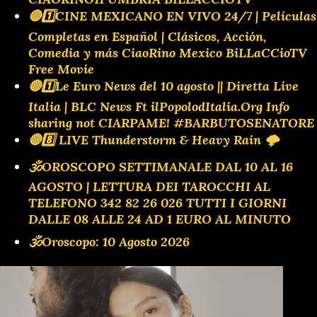
🔴1️⃣CINE MEXICANO EN VIVO 24/7 | Películas
Completas en Español | Clásicos, Acción,
Comedia y más CiaoRino Mexico BiLLaCCioTV
Free Movie
🔴1️⃣Le Euro News del 10 agosto || Diretta Live
Italia | BLC News Ft ilPopolodItalia.Org Info
sharing not CIARPAME! #BARBUTOSENATORE
🔴8️⃣ LIVE Thunderstorm & Heavy Rain 🌩️
🕉OROSCOPO SETTIMANALE DAL 10 AL 16
AGOSTO | LETTURA DEI TAROCCHI AL
TELEFONO 342 82 26 026 TUTTI I GIORNI
DALLE 08 ALLE 24 AD 1 EURO AL MINUTO
🕉Oroscopo: 10 Agosto 2026