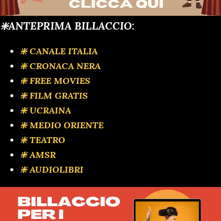
❇️ANTEPRIMA BILLACCIO:
❇️ CANALE ITALIA
❇️ CRONACA NERA
❇️ FREE MOVIES
❇️ FILM GRATIS
❇️ UCRAINA
❇️ MEDIO ORIENTE
❇️ TEATRO
❇️ AMSR
❇️ AUDIOLIBRI