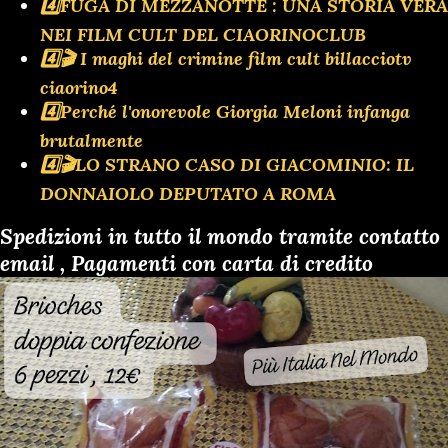
4️⃣FUGA DI MEZZANOTTE : UNA STORIA VERA
NEI FILM CULT DEL CIAORINOCLUB
4️⃣🎬 I maghi del crimine film cult billacciotv
ciaorino4
4️⃣Perché l'onorevole Giorgia Meloni infanga
brutalmente
4️⃣🎬LO STRANO CASO DI GIACOMINIO: IL
DONNAIOLO DEPUTATO A ROMA
Spedizioni in tutto il mondo tramite contatto
email , Pagamenti con carta di credito