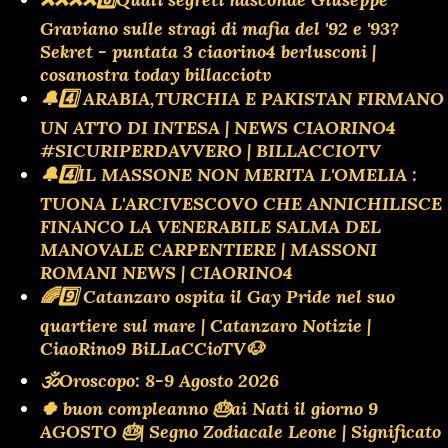
Graviano sulle stragi di mafia del '92 e '93?
Sekret - puntata 3 ciaorino4 berlusconi |
cosanostra today billacciotv
🔔4️⃣ ARABIA,TURCHIA E PAKISTAN FIRMANO
UN ATTO DI INTESA | NEWS CIAORINO4
#SICURIPERDAVVERO | BILLACCIOTV
🔔4️⃣IL MASSONE NON MERITA L'OMELIA :
TUONA L'ARCIVESCOVO CHE ANNICHILISCE
FINANCO LA VENERABILE SALMA DEL
MANOVALE CARPENTIERE | MASSONI
ROMANI NEWS | CIAORINO4
🌈9️⃣ Catanzaro ospita il Gay Pride nel suo
quartiere sul mare | Catanzaro Notizie |
CiaoRino9 BiLLaCCioTV🐶
🕉Oroscopo: 8-9 Agosto 2026
🍀 buon compleanno 🎂ai Nati il giorno 9
AGOSTO 🎂| Segno Zodiacale Leone | Significato