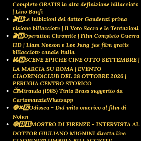
Completo GRATIS in alta definizione billacciotv
| Lino Banfi
🎬1️⃣Le inibizioni del dottor Gaudenzi prima
visione billacciotv | Il Voto Sacro e le Tentazioni
🎬1️⃣Operation Chromite | Film Completo Guerra
HD | Liam Neeson e Lee Jung-jae film gratis
billacciotv canale italia
🎱1️⃣SCENE EPICHE CINE OTTO SETTEMBRE |
LA MARCIA SU ROMA | EVENTO
CIAORINO!CLUB DEL 28 OTTOBRE 2026 |
PERUGIA CENTRO STORICO
📺Miranda (1985) Tinto Brass suggerito da
CartomanziaWhatsapp
🔴❌️7️⃣Odissea - Dal mito omerico al film di
Nolan
🔴1️⃣1️⃣MOSTRO DI FIRENZE - INTERVISTA AL
DOTTOR GIULIANO MIGNINI diretta live
CIAORINO11 UMBRIA BILLACCIOTV