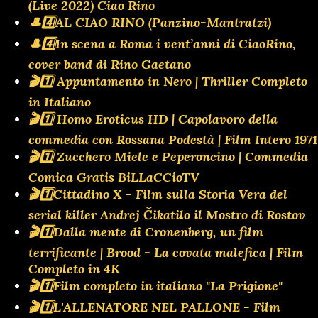
(Live 2022) Ciao Rino
🎩4️⃣AL CIAO RINO (Panzino-Mantratzi)
🎩4️⃣In scena a Roma i vent’anni di CiaoRino,
cover band di Rino Gaetano
🎬1️⃣ Appuntamento in Nero | Thriller Completo
in Italiano
🎬1️⃣ Homo Eroticus HD | Capolavoro della
commedia con Rossana Podestà | Film Intero 1971
🎬1️⃣ Zucchero Miele e Peperoncino | Commedia
Comica Gratis BiLLaCCioTV
🎬1️⃣Cittadino X - Film sulla Storia Vera del
serial killer Andrej Čikatilo il Mostro di Rostov
🎬1️⃣Dalla mente di Cronenberg, un film
terrificante | Brood - La covata malefica | Film
Completo in 4K
🎬1️⃣Film completo in italiano "La Prigione"
🎬1️⃣L'ALLENATORE NEL PALLONE - Film