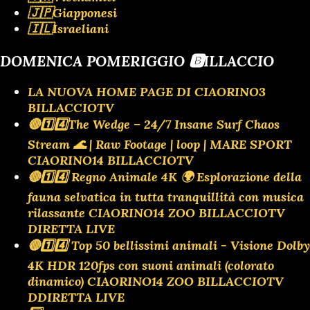
🇯🇵Giapponesi
🇮🇱Israeliani
DOMENICA POMERIGGIO 🅱️ILLACCIO
LA NUOVA HOME PAGE DI CIAORINO3
BILLACCIOTV
🔴1️⃣4️⃣The Wedge – 24/7 Insane Surf Chaos
Stream 🌊 | Raw Footage | loop | MARE SPORT
CIAORINO14 BILLACCIOTV
🔴1️⃣4️⃣ Regno Animale 4K 🌍 Esplorazione della
fauna selvatica in tutta tranquillità con musica
rilassante CIAORINO14 ZOO BILLACCIOTV
DIRETTA LIVE
🔴1️⃣4️⃣ Top 50 bellissimi animali - Visione Dolby
4K HDR 120fps con suoni animali (colorato
dinamico) CIAORINO14 ZOO BILLACCIOTV
DDIRETTA LIVE