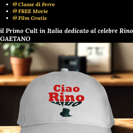
♾️ Classe di Ferro
♾️ FREE Movie
♾️ Film Gratis
il Primo Cult in Italia dedicato al celebre Rino
GAETANO