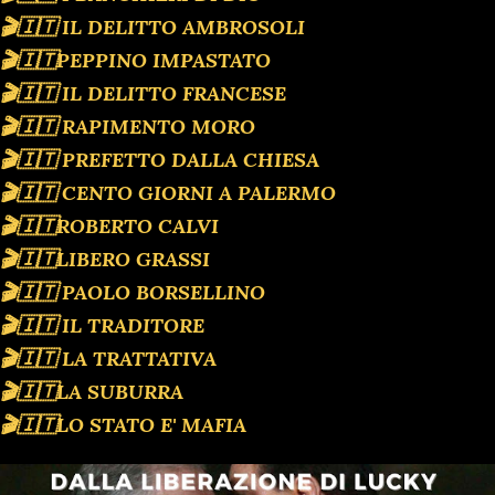
🎬🇮🇹 IL DELITTO AMBROSOLI
🎬🇮🇹PEPPINO IMPASTATO
🎬🇮🇹 IL DELITTO FRANCESE
🎬🇮🇹 RAPIMENTO MORO
🎬🇮🇹 PREFETTO DALLA CHIESA
🎬🇮🇹 CENTO GIORNI A PALERMO
🎬🇮🇹ROBERTO CALVI
🎬🇮🇹LIBERO GRASSI
🎬🇮🇹 PAOLO BORSELLINO
🎬🇮🇹 IL TRADITORE
🎬🇮🇹 LA TRATTATIVA
🎬🇮🇹LA SUBURRA
🎬🇮🇹LO STATO E' MAFIA