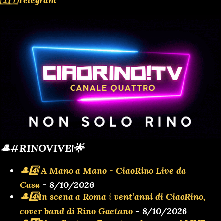
🇮🇹Telegram
🎩#RINOVIVE!🌟
🎩4️⃣ A Mano a Mano - CiaoRino Live da
Casa
- 8/10/2026
🎩4️⃣In scena a Roma i vent’anni di CiaoRino,
cover band di Rino Gaetano
- 8/10/2026