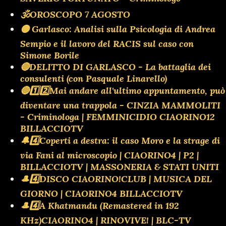
🕉OROSCOPO 7 AGOSTO
🟡 Garlasco: Analisi sulla Psicologia di Andrea
Sempio e il lavoro del RACIS sul caso con
Simone Borile
🔴DELITTO DI GARLASCO - La battaglia dei
consulenti (con Pasquale Linarello)
🔴1️⃣2️⃣Mai andare all'ultimo appuntamento, può
diventare una trappola - CINZIA MAMMOLITI
- Criminologa | FEMMINICIDIO CIAORINO12
BILLACCIOTV
🔔4️⃣Coperti a destra: il caso Moro e la strage di
via Fani al microscopio | CIAORINO4 | P2 |
BILLACCIOTV | MASSONERIA & STATI UNITI
🎩4️⃣DISCO CIAORINO!CLUB | MUSICA DEL
GIORNO | CIAORINO4 BILLACCIOTV
🎩4️⃣A Khatmandu (Remastered in 192
KHz)CIAORINO4 | RINOVIVE! | BLC-TV