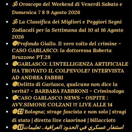
🕉 Oroscopo del Weekend di Venerdì Sabato e
Domenica 7 8 9 Agosto 2026
🕉 La Classifica dei Migliori e Peggiori Segni
Zodiacali per la Settimana dal 10 al 16 Agosto
2026
🔴Profondo Giallo. Il vero volto del crimine -
CASO GARLASCO: la dottoressa Roberta
Bruzzone PT.28
🔴GARLASCO: L'INTELLIGENZA ARTIFICIALE
HA TROVATO IL COLPEVOLE? INTERVISTA
AD ANDREA FABBRI
🔴Delitto di Garlasco, qualcuno non dice la
verità? - BARBARA FABBRONI - Criminologa
🔴CASO GARLASCO NEWS - OSPITE :
AVV.SIMONE COLZANI !!! LIVE ALLE 14
🔴4️⃣ Bologna; strage fascista e non solo | stragi
di stato | diretta live ciaorino4 | billacciotv
🔴1️⃣استنفار عسكري في الحدود العراقية.. تعليمات