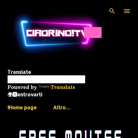
Passa ai contenuti principali
Translate
Powered by
Translate
🌍🅱️entrovarti
❗️Home page
Altro…