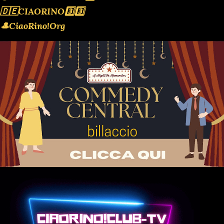
🇩🇪CIAORINO3️⃣3️⃣
🎩CiaoRino!Org