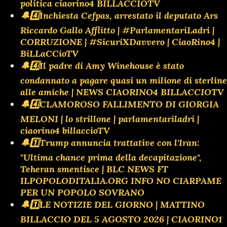
politica ciaorino4 BILLACCIOTV
🔔4️⃣Inchiesta Cefpas, arrestato il deputato Ars
Riccardo Gallo Afflitto | #ParlamentariLadri |
CORRUZIONE | #SicuriXDavvero | CiaoRino4 |
BiLLaCCioTV
🔔4️⃣Il padre di Amy Winehouse è stato
condannato a pagare quasi un milione di sterline
alle amiche | NEWS CIAORINO4 BILLACCIOTV
🔔4️⃣CLAMOROSO FALLIMENTO DI GIORGIA
MELONI | lo strillone | parlamentariladri |
ciaorino4 billaccioTV
🔔1️⃣Trump annuncia trattative con l'Iran:
"Ultima chance prima della decapitazione",
Teheran smentisce | BLC NEWS FT
ILPOPOLODITALIA.ORG INFO NO CIARPAME
PER UN POPOLO SOVRANO
🔔1️⃣LE NOTIZIE DEL GIORNO | MATTINO
BILLACCIO DEL 5 AGOSTO 2026 | CIAORINO1