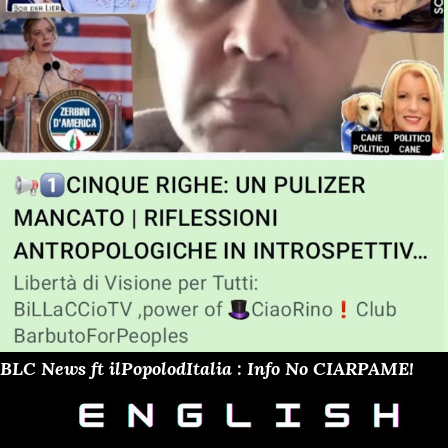
BLC News ft ilPopolodItalia : Info No CIARPAME!