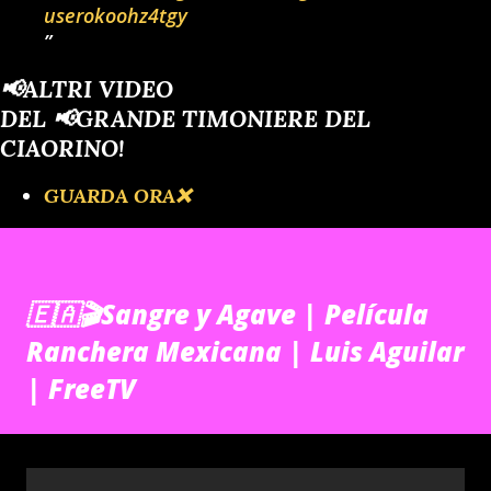
userokoohz4tgy
📢ALTRI VIDEO
DEL 📢GRANDE TIMONIERE DEL
CIAORINO!
GUARDA ORA❌️
🇪🇦🎬Sangre y Agave | Película
Ranchera Mexicana | Luis Aguilar
| FreeTV