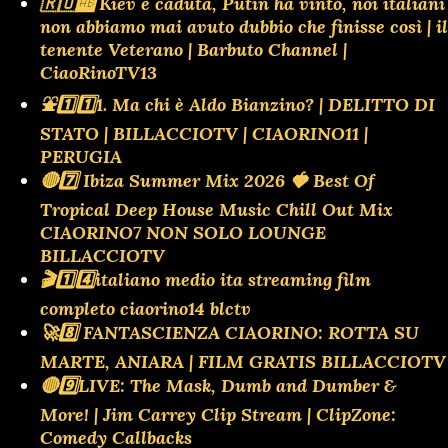
🇷🇺🆎 Kiev è caduta, Putin ha vinto, noi italiani
non abbiamo mai avuto dubbio che finisse così | il
tenente Veterano | Barbuto Channel |
CiaoRinoTV13
⛲️1️⃣1️⃣1. Ma chi è Aldo Bianzino? | DELITTO DI
STATO | BILLACCIOTV | CIAORINO11 |
PERUGIA
🔴7️⃣ Ibiza Summer Mix 2026 🍓 Best Of
Tropical Deep House Music Chill Out Mix
CIAORINO7 NON SOLO LOUNGE
BILLACCIOTV
🎬1️⃣4️⃣italiano medio ita streaming film
completo ciaorino14 blctv
🚀8️⃣ FANTASCIENZA CIAORINO: ROTTA SU
MARTE, ANIARA | FILM GRATIS BILLACCIOTV
🔴9️⃣LIVE: The Mask, Dumb and Dumber &
More! | Jim Carrey Clip Stream | ClipZone:
Comedy Callbacks