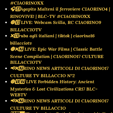
#CIAORINOXX
🎧4️⃣Agapito Malteni il ferroviere CIAORINO4 |
RINOVIVE! | BLC-TV #CIAORINOXX
🔴9️⃣ LIVE: Webcam Scilla, RC CIAORINO9
BILLACCIOTV
❌️6️⃣ruba agli italiani | tiktok | ciaorino16
billacciotv
🔴❌️7️⃣ LIVE: Epic War Films | Classic Battle
Scene Compilation | CIAORINO17 CULTURE
BILLACCIOTV
📢❌️7️⃣RINO NEWS ARTICOLI DI CIAORINO17
CULTURE TV BILLACCIO N°2
🔴1️⃣7️⃣ LIVE Forbidden History: Ancient
Mysteries & Lost Civilizations CR17 BLC-
WEBTV
📢❌️7️⃣RINO NEWS ARTICOLI DI CIAORINO17
CULTURE TV BILLACCIO