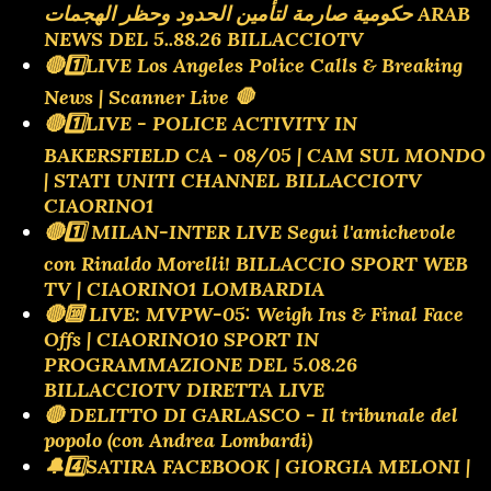
حكومية صارمة لتأمين الحدود وحظر الهجمات ARAB
NEWS DEL 5..88.26 BILLACCIOTV
🔴1️⃣LIVE Los Angeles Police Calls & Breaking
News | Scanner Live 🛑
🔴1️⃣LIVE - POLICE ACTIVITY IN
BAKERSFIELD CA - 08/05 | CAM SUL MONDO
| STATI UNITI CHANNEL BILLACCIOTV
CIAORINO1
🔴1️⃣ MILAN-INTER LIVE Segui l'amichevole
con Rinaldo Morelli! BILLACCIO SPORT WEB
TV | CIAORINO1 LOMBARDIA
🔴🔟 LIVE: MVPW-05: Weigh Ins & Final Face
Offs | CIAORINO10 SPORT IN
PROGRAMMAZIONE DEL 5.08.26
BILLACCIOTV DIRETTA LIVE
🔴 DELITTO DI GARLASCO - Il tribunale del
popolo (con Andrea Lombardi)
🔔4️⃣SATIRA FACEBOOK | GIORGIA MELONI |