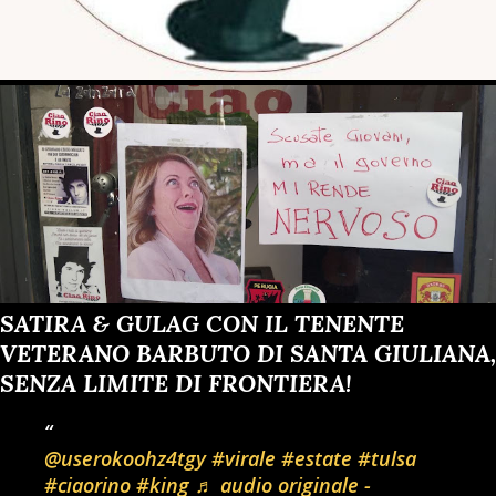
SATIRA & GULAG CON IL TENENTE
VETERANO BARBUTO DI SANTA GIULIANA,
SENZA LIMITE DI FRONTIERA!
@userokoohz4tgy
#virale
#estate
#tulsa
#ciaorino
#king
♬ audio originale -