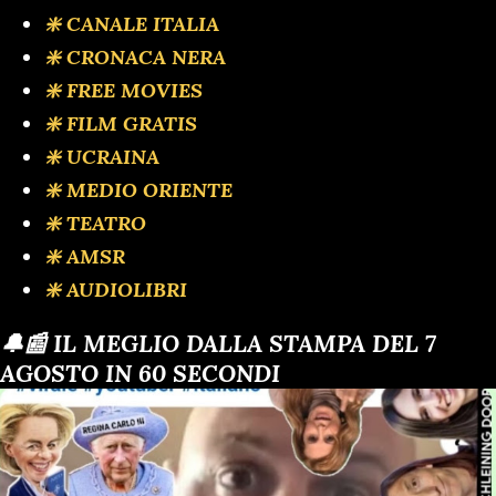
❇️ CANALE ITALIA
❇️ CRONACA NERA
❇️ FREE MOVIES
❇️ FILM GRATIS
❇️ UCRAINA
❇️ MEDIO ORIENTE
❇️ TEATRO
❇️ AMSR
❇️ AUDIOLIBRI
🔔📰 IL MEGLIO DALLA STAMPA DEL 7
AGOSTO IN 60 SECONDI