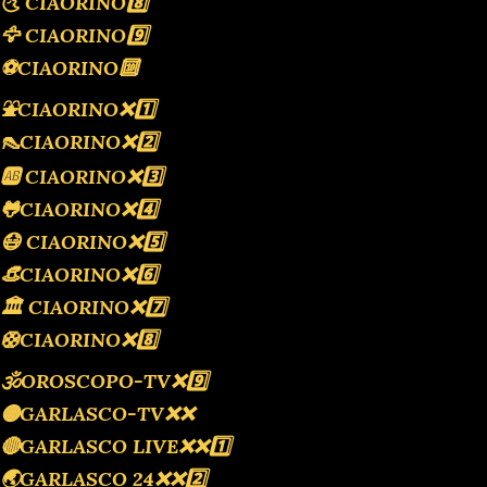
🌜 CIAORINO8️⃣
🦅 CIAORINO9️⃣
⚽️CIAORINO🔟
⛲️CIAORINO❌️1️⃣
👠CIAORINO❌️2️⃣
🆎 CIAORINO❌️3️⃣
🐸CIAORINO❌️4️⃣
😷 CIAORINO❌️5️⃣
👒CIAORINO❌️6️⃣
🏛 CIAORINO❌️7️⃣
🛟CIAORINO❌️8️⃣
🕉OROSCOPO-TV❌️9️⃣
🟡GARLASCO-TV❌️❌️
🔴GARLASCO LIVE❌️❌️1️⃣
🌏GARLASCO 24❌️❌️2️⃣