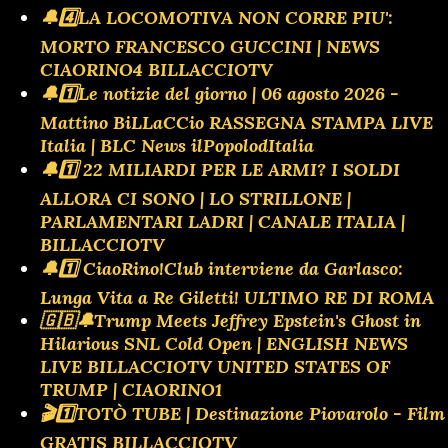
🔔4️⃣LA LOCOMOTIVA NON CORRE PIU':
MORTO FRANCESCO GUCCINI | NEWS
CIAORINO4 BILLACCIOTV
🔔1️⃣Le notizie del giorno | 06 agosto 2026 -
Mattino BiLLaCCio RASSEGNA STAMPA LIVE
Italia | BLC News ilPopolodItalia
🔔1️⃣ 22 MILIARDI PER LE ARMI? I SOLDI
ALLORA CI SONO | LO STRILLONE |
PARLAMENTARI LADRI | CANALE ITALIA |
BILLACCIOTV
🔔1️⃣ CiaoRino!Club interviene da Garlasco:
Lunga Vita a Re Giletti! ULTIMO RE DI ROMA
🇬🇧🔔Trump Meets Jeffrey Epstein's Ghost in
Hilarious SNL Cold Open | ENGLISH NEWS
LIVE BILLACCIOTV UNITED STATES OF
TRUMP | CIAORINO1
🎬1️⃣TOTÒ TUBE | Destinazione Piovarolo - Film
GRATIS BILLACCIOTV