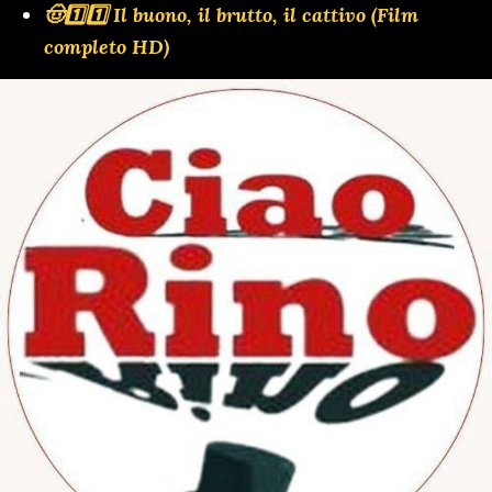
🤠1️⃣1️⃣ Il buono, il brutto, il cattivo (Film
completo HD)