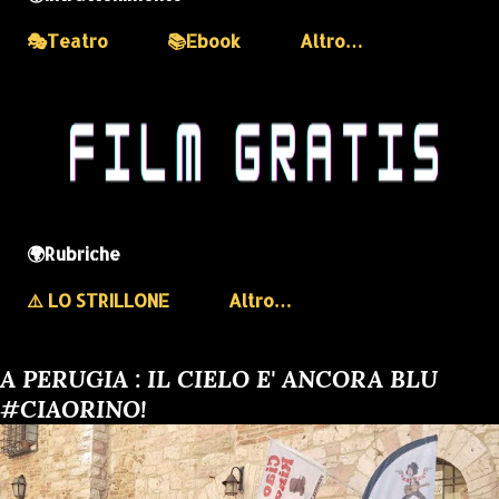
🎭Teatro
📚Ebook
Altro…
🌍Rubriche
⚠️ LO STRILLONE
Altro…
A PERUGIA : IL CIELO E' ANCORA BLU
#CIAORINO!