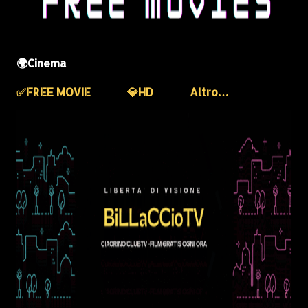
🌍Cinema
✅️FREE MOVIE
💎HD
Altro…