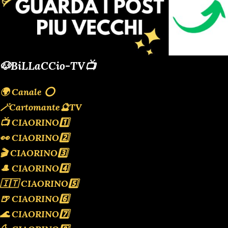
🐶BiLLaCCio-TV📺
🌍 Canale ⭕️
🪄Cartomante🔮TV
📺 CIAORINO1️⃣
👀 CIAORINO2️⃣
🎬 CIAORINO3️⃣
🎩 CIAORINO4️⃣
🇮🇹 CIAORINO5️⃣
🍺 CIAORINO6️⃣
🌊 CIAORINO7️⃣