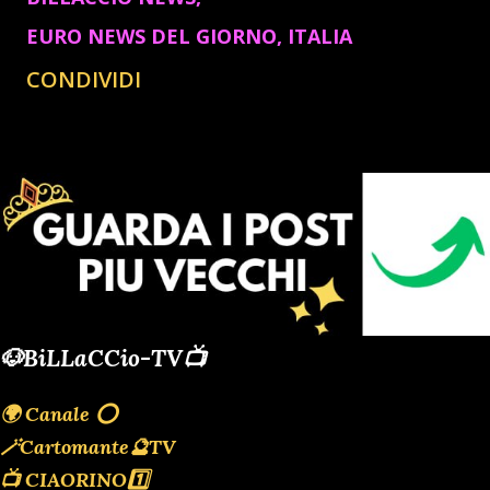
EURO NEWS DEL GIORNO
ITALIA
CONDIVIDI
🐶BiLLaCCio-TV📺
🌍 Canale ⭕️
🪄Cartomante🔮TV
📺 CIAORINO1️⃣