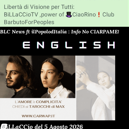
BLC News ft ilPopolodItalia : Info No CIARPAME!
🅱️iLLaCCio del 5 Agosto 2026