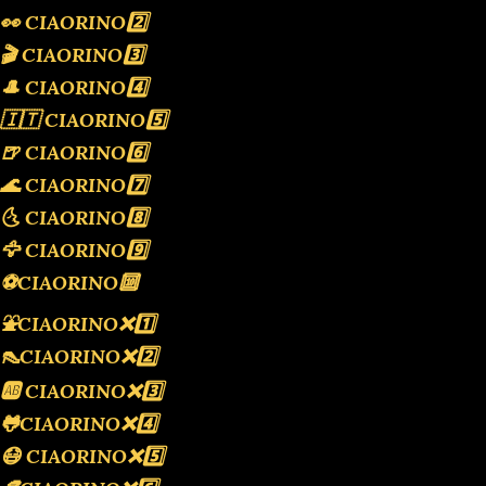
👀 CIAORINO2️⃣
🎬 CIAORINO3️⃣
🎩 CIAORINO4️⃣
🇮🇹 CIAORINO5️⃣
🍺 CIAORINO6️⃣
🌊 CIAORINO7️⃣
🌜 CIAORINO8️⃣
🦅 CIAORINO9️⃣
⚽️CIAORINO🔟
⛲️CIAORINO❌️1️⃣
👠CIAORINO❌️2️⃣
🆎 CIAORINO❌️3️⃣
🐸CIAORINO❌️4️⃣
😷 CIAORINO❌️5️⃣