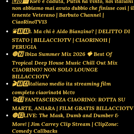
🇷🇺🆎 Kiev è caduta, Putin ha vinto, noi italiani
non abbiamo mai avuto dubbio che finisse così | il
tenente Veterano | Barbuto Channel |
CiaoRinoTV13
⛲️1️⃣1️⃣1. Ma chi è Aldo Bianzino? | DELITTO DI
STATO | BILLACCIOTV | CIAORINO11 |
PERUGIA
🔴7️⃣ Ibiza Summer Mix 2026 🍓 Best Of
Tropical Deep House Music Chill Out Mix
CIAORINO7 NON SOLO LOUNGE
BILLACCIOTV
🎬1️⃣4️⃣italiano medio ita streaming film
completo ciaorino14 blctv
🚀8️⃣ FANTASCIENZA CIAORINO: ROTTA SU
MARTE, ANIARA | FILM GRATIS BILLACCIOTV
🔴9️⃣LIVE: The Mask, Dumb and Dumber &
More! | Jim Carrey Clip Stream | ClipZone:
Comedy Callbacks