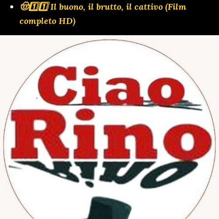
🤠1️⃣1️⃣ Il buono, il brutto, il cattivo (Film
completo HD)