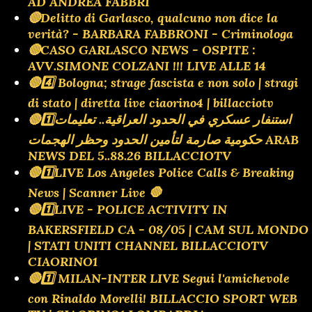
AD ANDREA FABBRI
🔴Delitto di Garlasco, qualcuno non dice la
verità? - BARBARA FABBRONI - Criminologa
🔴CASO GARLASCO NEWS - OSPITE :
AVV.SIMONE COLZANI !!! LIVE ALLE 14
🔴4️⃣ Bologna; strage fascista e non solo | stragi
di stato | diretta live ciaorino4 | billacciotv
🔴1️⃣استنفار عسكري في الحدود العراقية.. تعليمات
حكومية صارمة لتأمين الحدود وحظر الهجمات ARAB
NEWS DEL 5..88.26 BILLACCIOTV
🔴1️⃣LIVE Los Angeles Police Calls & Breaking
News | Scanner Live 🛑
🔴1️⃣LIVE - POLICE ACTIVITY IN
BAKERSFIELD CA - 08/05 | CAM SUL MONDO
| STATI UNITI CHANNEL BILLACCIOTV
CIAORINO1
🔴1️⃣ MILAN-INTER LIVE Segui l'amichevole
con Rinaldo Morelli! BILLACCIO SPORT WEB