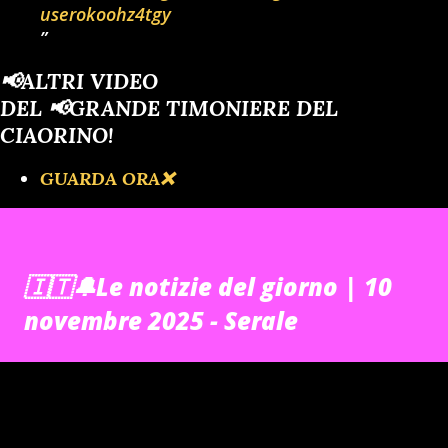
userokoohz4tgy
📢ALTRI VIDEO
DEL 📢GRANDE TIMONIERE DEL
CIAORINO!
GUARDA ORA❌️
🇮🇹🔔Le notizie del giorno | 10
novembre 2025 - Serale