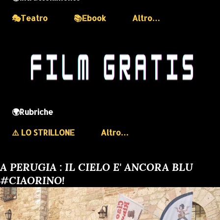
🎭Teatro
📚Ebook
Altro…
🌍Rubriche
⚠️ LO STRILLONE
Altro…
A PERUGIA : IL CIELO E' ANCORA BLU
#CIAORINO!