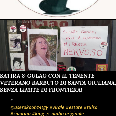
SATIRA & GULAG CON IL TENENTE
VETERANO BARBUTO DI SANTA GIULIANA,
SENZA LIMITE DI FRONTIERA!
@userokoohz4tgy
#virale
#estate
#tulsa
#ciaorino
#king
♬ audio originale -