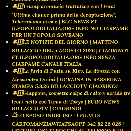
🔔1️⃣Trump annuncia trattative con l'Iran:
"Ultima chance prima della decapitazione",
Teheran smentisce | BLC NEWS FT
ILPOPOLODITALIA.ORG INFO NO CIARPAME
PER UN POPOLO SOVRANO
🔔1️⃣LE NOTIZIE DEL GIORNO | MATTINO
BILLACCIO DEL 5 AGOSTO 2026 | CIAORINO1
FT ILPOPOLODITALIA.ORG INFO SENZA
CIARPAME CANALE ITALIA
🔔1️⃣La furia di Putin su Kiev. La diretta con
Alessandro Orsini | UCRAINA IN RASSEGNA
STAMPA 5.8.26 BILLACCIOTV CIAORINO1
🔔1️⃣Giappone, sospetto colpo di calore uccide tre
leoni nello zoo Tama di Tokyo | EURO NEWS
BILLACCIOTV | CIAORINO1
📺LO SPOSO INDECISO : I FILM DI
CARTOMANZIAWHATSAOPP 342 82 26 026 |
LETTURA DEI TAROCCHI AL TELEFOO E IN