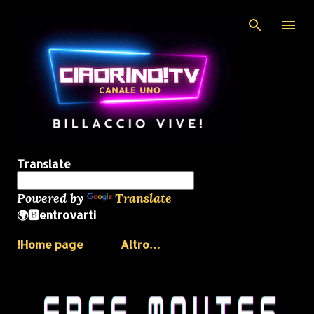
Passa ai contenuti principali
Translate
Powered by
Translate
🌍🅱️entrovarti
❗️Home page
Altro…