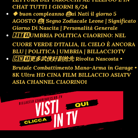
CHAT TUTTI I GIORNI 8/24
🍀 buon compleanno 🎂ai Nati il giorno 5
AGOSTO 🎂| Segno Zodiacale Leone | Significato
Giorno Di Nascita | Personalità Generale
🇮🇹1️⃣UMBRIA POLITICA CIAORINO: NEL
CUORE VERDE D'ITALIA, IL CIELO È ANCORA
BLU | POLITICA | UMBRIA | BILLACCIOTV
🇨🇳1️⃣更多武侠好剧抢先 Rivolta Nascosta •
Brutale Combattimento Mano-Arma in Garage •
8K Ultra HD CINA FILM BILLACCIO ASIATV
ASIA CHANNEL CIAORINO1