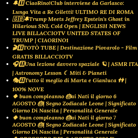
🔔1️⃣ CiaoRino!Club interviene da Garlasco:
Lunga Vita a Re Giletti! ULTIMO RE DI ROMA
🇬🇧🔔Trump Meets Jeffrey Epstein's Ghost in
Hilarious SNL Cold Open | ENGLISH NEWS
LIVE BILLACCIOTV UNITED STATES OF
TRUMP | CIAORINO1
🎬1️⃣TOTÒ TUBE | Destinazione Piovarolo - Film
GRATIS BILLACCIOTV
🎧1️⃣Una lezione davvero spaziale 🪐 | ASMR ITA
| Astronomy Lesson ☾ Miti & Pianeti
🎭1️⃣Tutto il meglio di Marta e Gianluca 👫 |
100% NOVE
🍀 buon compleanno 🎂ai Nati il giorno 6
AGOSTO 🎂| Segno Zodiacale Leone | Significato
Giorno Di Nascita | Personalità Generale
🍀 buon compleanno 🎂ai Nati il giorno 7
AGOSTO 🎂| Segno Zodiacale Leone | Significato
Giorno Di Nascita | Personalità Generale