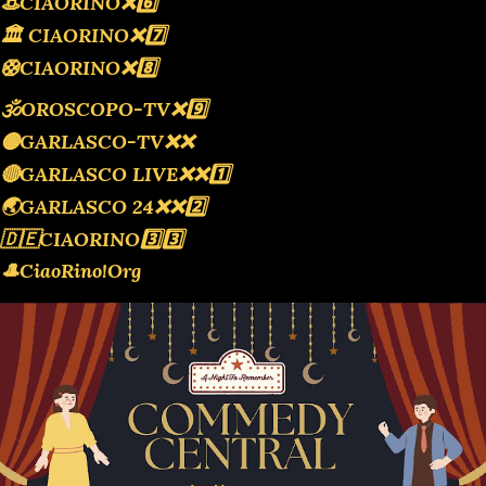
👒CIAORINO❌️6️⃣
🏛 CIAORINO❌️7️⃣
🛟CIAORINO❌️8️⃣
🕉OROSCOPO-TV❌️9️⃣
🟡GARLASCO-TV❌️❌️
🔴GARLASCO LIVE❌️❌️1️⃣
🌏GARLASCO 24❌️❌️2️⃣
🇩🇪CIAORINO3️⃣3️⃣
🎩CiaoRino!Org