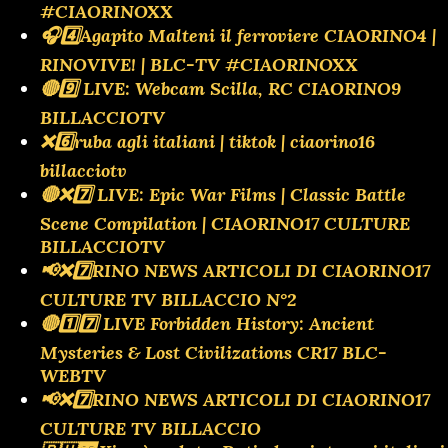
#CIAORINOXX
🎧4️⃣Agapito Malteni il ferroviere CIAORINO4 |
RINOVIVE! | BLC-TV #CIAORINOXX
🔴9️⃣ LIVE: Webcam Scilla, RC CIAORINO9
BILLACCIOTV
❌️6️⃣ruba agli italiani | tiktok | ciaorino16
billacciotv
🔴❌️7️⃣ LIVE: Epic War Films | Classic Battle
Scene Compilation | CIAORINO17 CULTURE
BILLACCIOTV
📢❌️7️⃣RINO NEWS ARTICOLI DI CIAORINO17
CULTURE TV BILLACCIO N°2
🔴1️⃣7️⃣ LIVE Forbidden History: Ancient
Mysteries & Lost Civilizations CR17 BLC-
WEBTV
📢❌️7️⃣RINO NEWS ARTICOLI DI CIAORINO17
CULTURE TV BILLACCIO