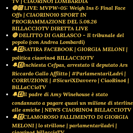
TV | CIAORINO1 LOMBARDIA
🔴🔟 LIVE: MVPW-05: Weigh Ins & Final Face
Offs | CIAORINO10 SPORT IN
PROGRAMMAZIONE DEL 5.08.26
BILLACCIOTV DIRETTA LIVE
🔴 DELITTO DI GARLASCO - Il tribunale del
popolo (con Andrea Lombardi)
🔔4️⃣SATIRA FACEBOOK | GIORGIA MELONI |
politica ciaorino4 BILLACCIOTV
🔔4️⃣Inchiesta Cefpas, arrestato il deputato Ars
Riccardo Gallo Afflitto | #ParlamentariLadri |
CORRUZIONE | #SicuriXDavvero | CiaoRino4 |
BiLLaCCioTV
🔔4️⃣Il padre di Amy Winehouse è stato
condannato a pagare quasi un milione di sterline
alle amiche | NEWS CIAORINO4 BILLACCIOTV
🔔4️⃣CLAMOROSO FALLIMENTO DI GIORGIA
MELONI | lo strillone | parlamentariladri |
ciaorino4 billaccioTV