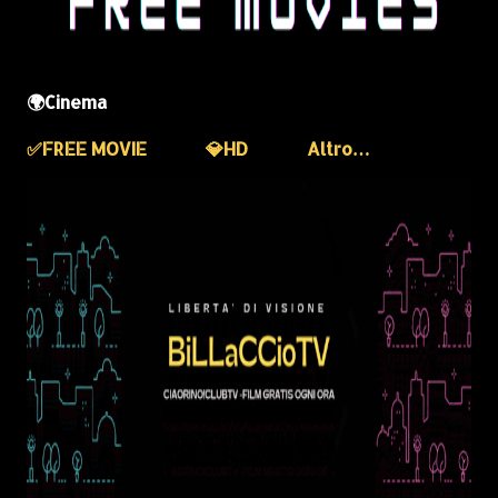
🌍Cinema
✅️FREE MOVIE
💎HD
Altro…