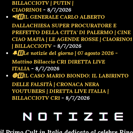
BILLACCIOTV | PUTIN |
CIAORINO1
- 8/7/2026
📢1️⃣IL GENERALE CARLO ALBERTO
DALLACHIESA SUPER PROCURATORE E
PREFETTO DELLA CITTA' DI PALERMO | CINE
CIAO MAFIA | LE AGENDE ROSSE | CIAORINO1
| BILLACCIOTV
- 8/7/2026
🔔1️⃣Le notizie del giorno | 07 agosto 2026 -
Mattino Billaccio CR1 DIRETTA LIVE
ITALIA
- 8/7/2026
🔴1️⃣IL CASO MARIO BIONDO: IL LABIRINTO
DELLE FALSITÀ | CRONACA NERA
YOUTUBERS | DIRETTA LIVE ITALIA |
BILLACCIOTV CR1
- 8/7/2026
il Primo Cult in Italia dedicato al celebre Rino