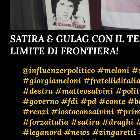
SATIRA & GULAG CON IL T
LIMITE DI FRONTIERA!
@influenzerpolitico
#meloni
#s
#giorgiameloni
#fratelliditali
#destra
#matteosalvini
#polit
#governo
#fdi
#pd
#conte
#be
#renzi
#iostoconsalvini
#prima
#forzaitalia
#satira
#draghi
#
#leganord
#news
#zingaretti