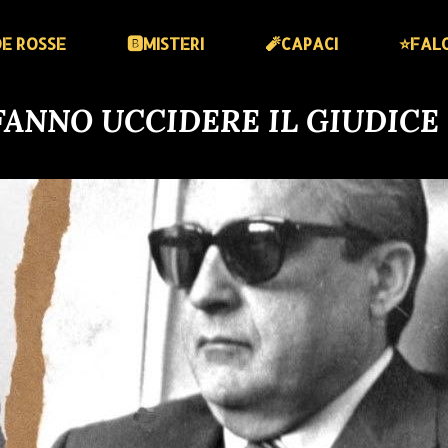
DE ROSSE
🅱️MISTERI
🧨CAPACI
⭐️FAL
 FANNO UCCIDERE IL GIUDICE