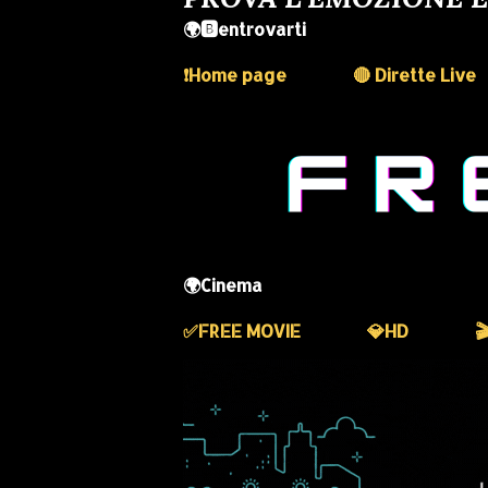
🌍🅱️entrovarti
❗️Home page
🔴 Dirette Live
🌍Cinema
✅️FREE MOVIE
💎HD
