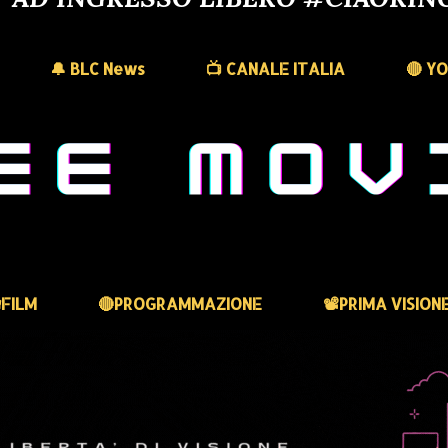
🔔 BLC News
📺 CANALE ITALIA
🔴 Y
FILM
🔴PROGRAMMAZIONE
📽️PRIMA VISION