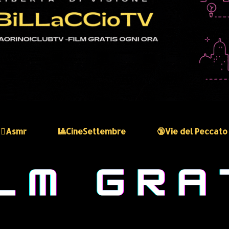
🏻‍♀️Asmr
🎱CineSettembre
🔞Vie del Peccato