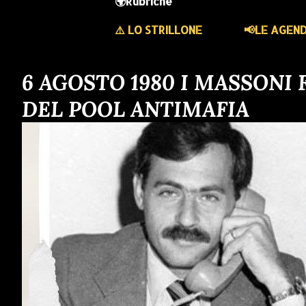
🌍Rubriche
⚠️ LO STRILLONE
📢LE AGEN
P
6 AGOSTO 1980 I MASSONI
DEL POOL ANTIMAFIA
o
s
t