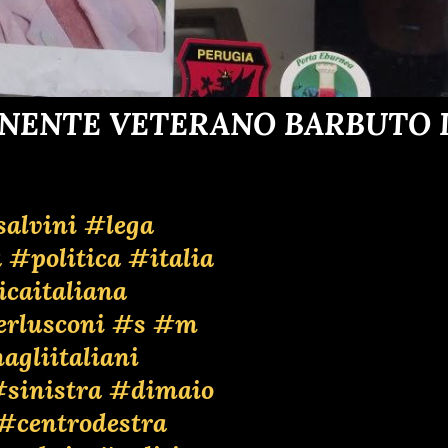
ENENTE VETERANO BARBUTO D
alvini
#lega
a
#politica
#italia
icaitaliana
rlusconi
#s
#m
gliitaliani
sinistra
#dimaio
#centrodestra