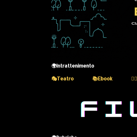
🌍Intrattenimento
🎭Teatro
📚Ebook
💆