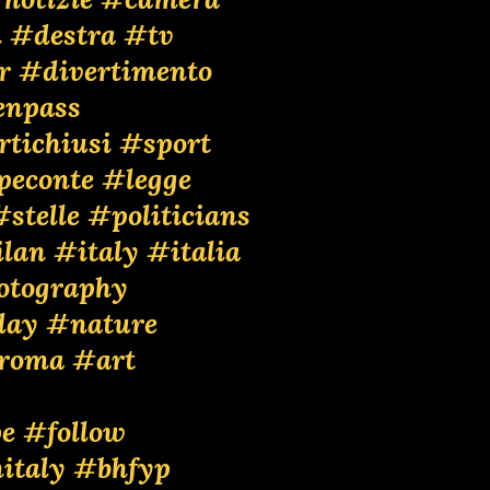
i
#destra
#tv
r
#divertimento
enpass
tichiusi
#sport
peconte
#legge
#stelle
#politicians
lan
#italy
#italia
otography
day
#nature
roma
#art
e
#follow
italy
#bhfyp