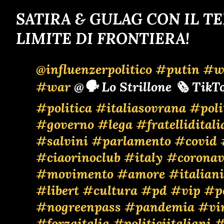
SATIRA & GULAG CON IL T
LIMITE DI FRONTIERA!
@influenzerpolitico
#putin
#w
#war
@🗣️ Lo Strillone 🗞️ Tik
#politica
#italiasovrana
#poli
#governo
#lega
#fratelliditali
#salvini
#parlamento
#covid
#ciaorinoclub
#italy
#coronav
#movimento
#amore
#italiani
#libert
#cultura
#pd
#vip
#po
#nogreenpass
#pandemia
#vi
#forzaitalia
#politiciitaliani
#