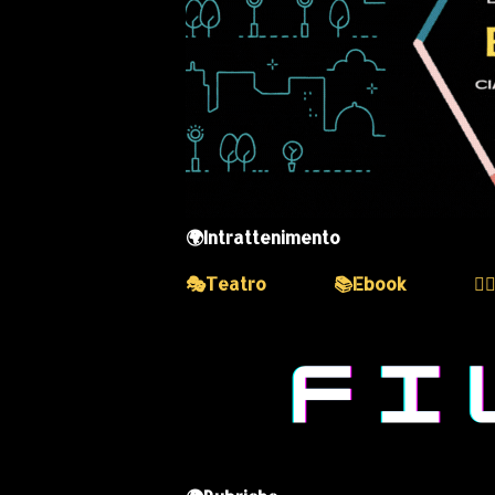
🌍Intrattenimento
🎭Teatro
📚Ebook
💆