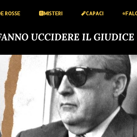
DE ROSSE
🅱️MISTERI
🧨CAPACI
⭐️FAL
 FANNO UCCIDERE IL GIUDICE