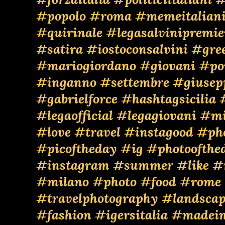
#popolo
#roma
#memeitalian
#quirinale
#legasalvinipremie
#satira
#iostoconsalvini
#gre
#mariogiordano
#giovani
#por
#inganno
#settembre
#giusep
#gabrielforce
#hashtagsicilia
#legaofficial
#legagiovani
#mi
#love
#travel
#instagood
#ph
#picoftheday
#ig
#photoofthe
#instagram
#summer
#like
#
#milano
#photo
#food
#rome
#travelphotography
#landscap
#fashion
#igersitalia
#madein