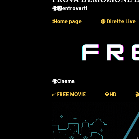
🌍🅱️entrovarti
❗️Home page
🔴 Dirette Live
🌍Cinema
✅️FREE MOVIE
💎HD
