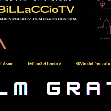
🏻‍♀️Asmr
🎱CineSettembre
🔞Vie del Peccato