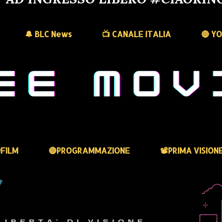
🔔 BLC News
📺 CANALE ITALIA
🔴 Y
FILM
🔴PROGRAMMAZIONE
📽️PRIMA VISION