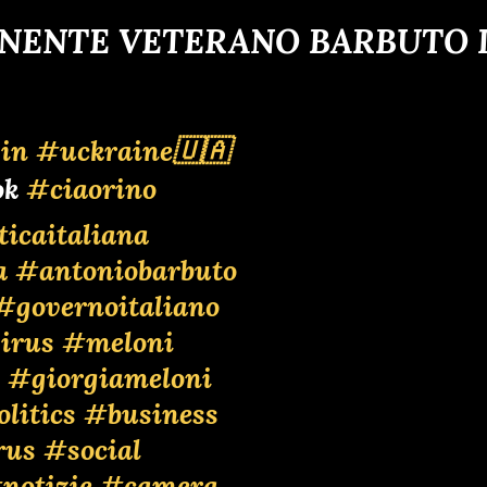
ENENTE VETERANO BARBUTO D
in
#uckraine🇺🇦
Tok
#ciaorino
ticaitaliana
a
#antoniobarbuto
#governoitaliano
irus
#meloni
#giorgiameloni
litics
#business
rus
#social
notizie
#camera