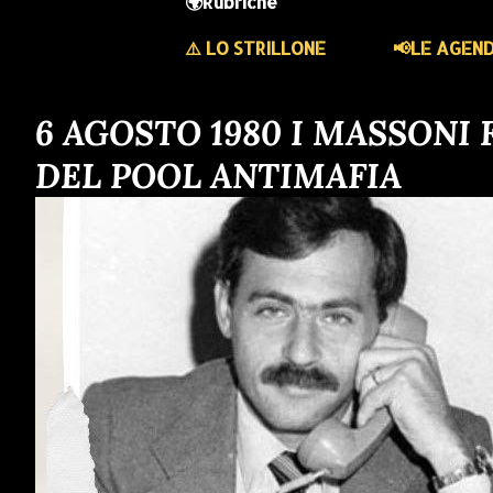
🌍Rubriche
⚠️ LO STRILLONE
📢LE AGEN
P
6 AGOSTO 1980 I MASSONI
DEL POOL ANTIMAFIA
o
s
t