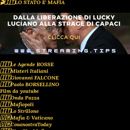
🎬🇮🇹LO STATO E' MAFIA
🇮🇹Le Agende ROSSE
🇮🇹Misteri Italiani
🇮🇹Giovanni FALCONE
🇮🇹Paolo BORSELLINO
Film da youtube
🇮🇹Onda Pazza
🇮🇹Mafiopoli
🇮🇹Lo Strillone
🇺🇲Mafia & Vaticano
🇺🇲CosanostraToday