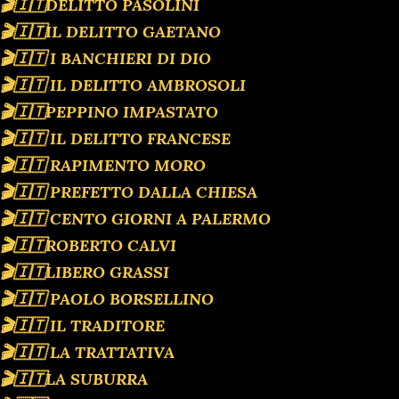
🎬🇮🇹DELITTO PASOLINI
🎬🇮🇹IL DELITTO GAETANO
🎬🇮🇹 I BANCHIERI DI DIO
🎬🇮🇹 IL DELITTO AMBROSOLI
🎬🇮🇹PEPPINO IMPASTATO
🎬🇮🇹 IL DELITTO FRANCESE
🎬🇮🇹 RAPIMENTO MORO
🎬🇮🇹 PREFETTO DALLA CHIESA
🎬🇮🇹 CENTO GIORNI A PALERMO
🎬🇮🇹ROBERTO CALVI
🎬🇮🇹LIBERO GRASSI
🎬🇮🇹 PAOLO BORSELLINO
🎬🇮🇹 IL TRADITORE
🎬🇮🇹 LA TRATTATIVA
🎬🇮🇹LA SUBURRA