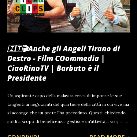
pesante Antonio N.H BARBUTO di Calabria Guarda anche
🇮🇹🎬Anche gli Angeli Tirano di
Destro - Film COommedia |
CiaoRinoTV | Barbuto è il
Presidente
Un aspirante capo della malavita cerca di imporre le sue
tangenti ai negozianti del quartiere della città in cui vive ma
si accorge che un prete l'ha preceduto. Questi, chiedendo
soldi a scopo di beneficenza, gestisce un'attività a scopo di
lucro la cui organizzazione appare essere poco onesta.