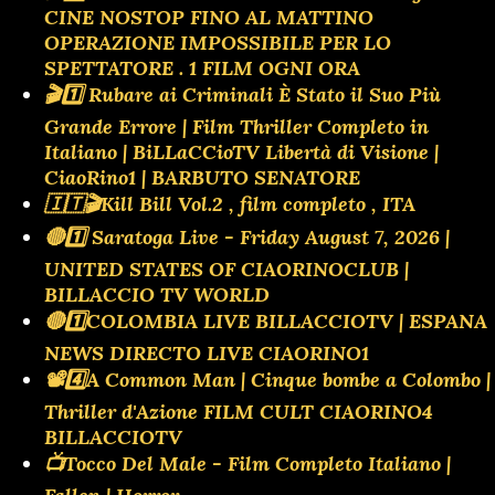
CINE NOSTOP FINO AL MATTINO
OPERAZIONE IMPOSSIBILE PER LO
SPETTATORE . 1 FILM OGNI ORA
🎬1️⃣ Rubare ai Criminali È Stato il Suo Più
Grande Errore | Film Thriller Completo in
Italiano | BiLLaCCioTV Libertà di Visione |
CiaoRino1 | BARBUTO SENATORE
🇮🇹🎬Kill Bill Vol.2 , film completo , ITA
🔴1️⃣ Saratoga Live - Friday August 7, 2026 |
UNITED STATES OF CIAORINOCLUB |
BILLACCIO TV WORLD
🔴1️⃣COLOMBIA LIVE BILLACCIOTV | ESPANA
NEWS DIRECTO LIVE CIAORINO1
📽️4️⃣A Common Man | Cinque bombe a Colombo |
Thriller d'Azione FILM CULT CIAORINO4
BILLACCIOTV
📺Tocco Del Male - Film Completo Italiano |