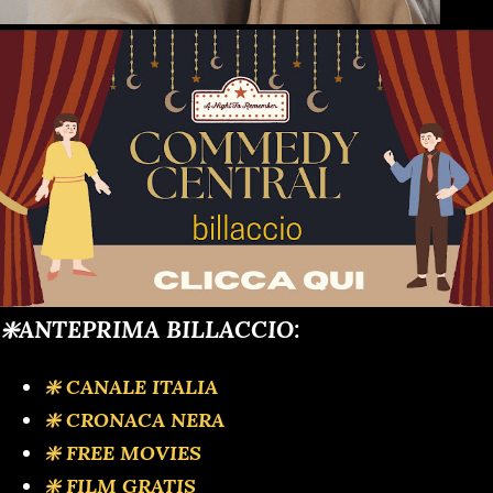
❇️ANTEPRIMA BILLACCIO:
❇️ CANALE ITALIA
❇️ CRONACA NERA
❇️ FREE MOVIES
❇️ FILM GRATIS