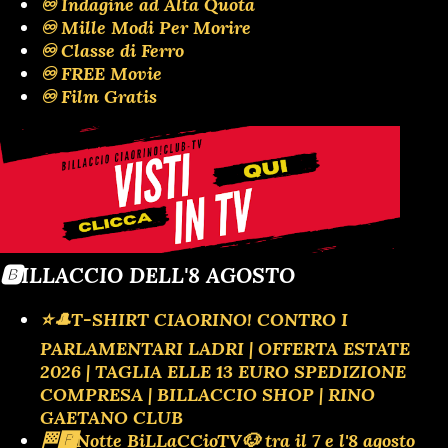
♾️ Indagine ad Alta Quota
♾️ Mille Modi Per Morire
♾️ Classe di Ferro
♾️ FREE Movie
♾️ Film Gratis
🅱️ILLACCIO DELL'8 AGOSTO
⭐🎩T-SHIRT CIAORINO! CONTRO I
PARLAMENTARI LADRI | OFFERTA ESTATE
2026 | TAGLIA ELLE 13 EURO SPEDIZIONE
COMPRESA | BILLACCIO SHOP | RINO
GAETANO CLUB
🏁🅿️Notte BiLLaCCioTV🐶 tra il 7 e l'8 agosto