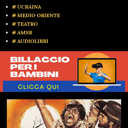
❇️ UCRAINA
❇️ MEDIO ORIENTE
❇️ TEATRO
❇️ AMSR
❇️ AUDIOLIBRI