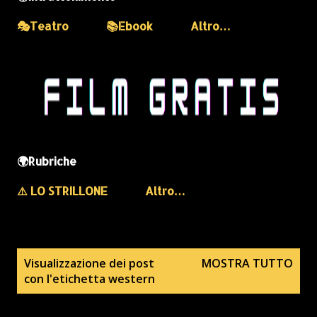
🎭Teatro
📚Ebook
Altro…
🌍Rubriche
⚠️ LO STRILLONE
Altro…
P
Visualizzazione dei post
MOSTRA TUTTO
con l'etichetta
western
o
s