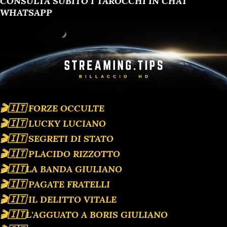
CONSULTA SUBITO I TAROCCHI IN CHAT
WHATSAPP
🎬🇮🇹 FORZE OCCULTE
🎬🇮🇹 LUCKY LUCIANO
🎬🇮🇹 SEGRETI DI STATO
🎬🇮🇹 PLACIDO RIZZOTTO
🎬🇮🇹LA BANDA GIULIANO
🎬🇮🇹 PAGATE FRATELLI
🎬🇮🇹 IL DELITTO VITALE
🎬🇮🇹L'AGGUATO A BORIS GIULIANO