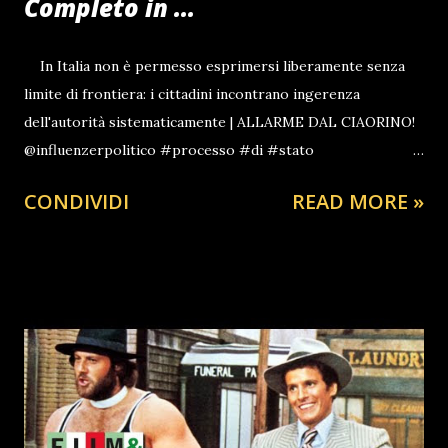
Completo in ...
In Italia non è permesso esprimersi liberamente senza
limite di frontiera: i cittadini incontrano ingerenza
dell'autorità sistematicamente | ALLARME DAL CIAORINO!
@influenzerpolitico #processo #di #stato
#processopolitico #giorgiameloni #Versus
CONDIVIDI
READ MORE »
#antoniobarbuto #giustizia #legge #cp #tribunale
#corte #procura #governomeloni #liberaespressione
#violazione #dirirtiunani per mano di una #paglaccia 🤡
#Fozzagioggia #fdi #almirante #fini #msi ♬ suono
originale - 🎩CiaoRino‼️Club🦅 🇺🇦🔔La guerra in
Ucraina(?) colpa della russia(!) | Giorgia Meloni | BLC News
CiaoRinoTV L'intervento di sua eccellenza digitale il
presidente del Ciao Rino Club Il Tenente veterano dell'arma
di Cavaller ia di linea specialità blindo armata centauro