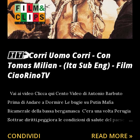
🇮🇹🎬Corri Uomo Corri - Con
Tomas Milian - (Ita Sub Eng) - Film
CiaoRinoTV
Vai ai video Clicca qui Cento Video di Antonio Barbuto
Prima di Andare a Dormire Le bugie su Putin Mafia
Bicamerale della bassa bergamasca C'era una volta Perugia
Sottrae diritti,peggiora le condizioni di salute del paese e
si lamenta che i cittadini la vogliono in galera al pari di Totò
CONDIVIDI
READ MORE »
Riina, a cui tra l'altro risulta legato tramite amicizie Romana