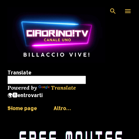
Passa ai contenuti principali
Translate
Powered by
Translate
🌍🅱️entrovarti
❗️Home page
Altro…