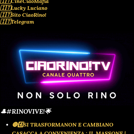
🇮🇹CineCiaoMafia
🇮🇹Lucky Luciano
🇮🇹Sito CiaoRino!
🇮🇹Telegram
🎩#RINOVIVE!🌟
🔴4️⃣SI TRASFORMANON E CAMBIANO
CASACCA A CONVENIENZA : IL MASSONE |