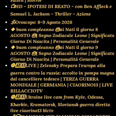
Fallen | Horror
📺HD - IPOTESI DI REATO - con Ben Affleck e
Samuel L. Jackson - Thriller - Azione
🕉Oroscopo: 8-9 Agosto 2026
🍀 buon compleanno 🎂ai Nati il giorno 8
AGOSTO 🎂| Segno Zodiacale Leone | Significato
Giorno Di Nascita | Personalità Generale
🍀 buon compleanno 🎂ai Nati il giorno 9
AGOSTO 🎂| Segno Zodiacale Leone | Significato
Giorno Di Nascita | Personalità Generale
🔴1️⃣3️⃣LIVE | Zelensky Prepara l'europa alla
guerra contro la russia: accolto in pompa magna
dal cancelliere tedesco | TERZA GUERRA
MONDIALE | GERMANIA | CIAORINO13 | LIVE
BILLACCIOTV
🔴1️⃣3️⃣Ukraine live cam from Kyiv, Odessa,
Kharkiv, Kramatorsk, Sloviansk guerra diretta
live ciaorino13 blctv