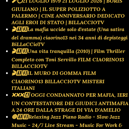
🧨⭕️21 LUGLIO 1979 21 LUGLIO 2026 | BORIS
GIULIANO | IL SUPER POLIZIOTTO A
PALERMO | CINE ANNIVERSARIO DEDICATO
AGLI EROI DI STATO | BILLACCIOTV
🎬1️⃣3️⃣La mafia uccide solo d'estate (Una satira
del dramma) ciaorino13 nei 34 anni di depisteggi
BiLLaCCioTV
🎬1️⃣3️⃣Una vita tranquilla (2010) | Film Thriller
Completo con Toni Servillo FILM CIAORINO13
BILLACCIOTV
🎬1️⃣3️⃣IL MURO DI GOMMA FILM
CIAORINO13 BILLACCIOTV MISTERI
ITALIANI
❌️❌️❌️4️⃣ OGGI CONDANNATO PER MAFIA, IERI
UN CONTESTATORE DEI GIUDICI ANTIMAFIA
A 24 ORE DALLA STRAGE DI VIA D'AMELIO
🔴1️⃣3️⃣Relaxing Jazz Piano Radio - Slow Jazz
Music - 24/7 Live Stream - Music For Work &