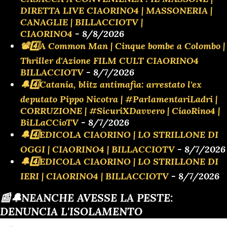
DIRETTA LIVE CIAORINO4 | MASSONERIA |
CANAGLIE | BILLACCIOTV |
CIAORINO4
- 8/8/2026
📽️4️⃣A Common Man | Cinque bombe a Colombo |
Thriller d'Azione FILM CULT CIAORINO4
BILLACCIOTV
- 8/7/2026
🔔4️⃣Catania, blitz antimafia: arrestato l'ex
deputato Pippo Nicotra | #ParlamentariLadri |
CORRUZIONE | #SicuriXDavvero | CiaoRino4 |
BiLLaCCioTV
- 8/7/2026
🔔4️⃣EDICOLA CIAORINO | LO STRILLONE DI
OGGI | CIAORINO4 | BILLACCIOTV
- 8/7/2026
🔔4️⃣EDICOLA CIAORINO | LO STRILLONE DI
IERI | CIAORINO4 | BILLACCIOTV
- 8/7/2026
📰🔔NEANCHE AVESSE LA PESTE:
DENUNCIA L'ISOLAMENTO