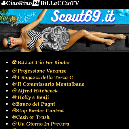
🎩CiaoRino2️⃣ BiLLaCCioTV
☢️ BiLLaCCio For Kinder
♾️ Professione Vacanze
♾️ I Ragazzi della Terza C
♾️ Il Commissario Montalbano
♾️ Alfred Hitchcock
♾️ Holly e Benji
♾️Banco dei Pugni
♾️Stop Border Control
♾️Cash or Trash
♾️ Un Giorno In Pretura