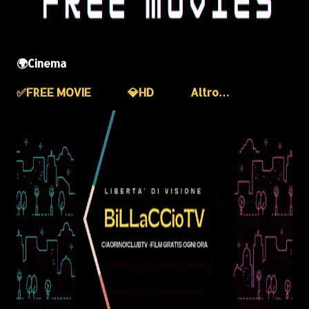
🌍Cinema
✅️FREE MOVIE
💎HD
Altro…