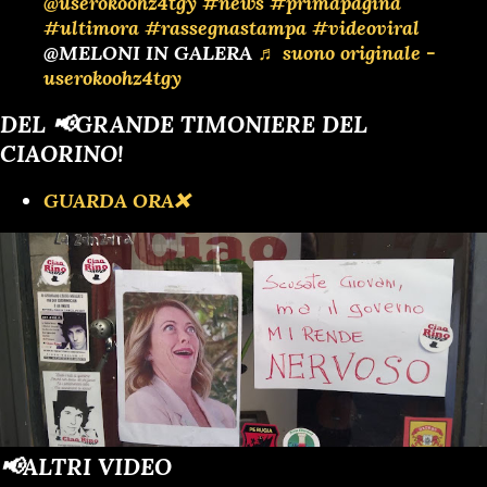
@userokoohz4tgy
#news
#primapagina
#ultimora
#rassegnastampa
#videoviral
@MELONI IN GALERA
♬ suono originale -
userokoohz4tgy
DEL 📢GRANDE TIMONIERE DEL
CIAORINO!
GUARDA ORA❌️
📢ALTRI VIDEO