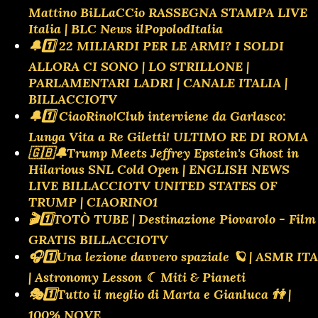
Mattino BiLLaCCio RASSEGNA STAMPA LIVE
Italia | BLC News ilPopolodItalia
🔔1️⃣ 22 MILIARDI PER LE ARMI? I SOLDI
ALLORA CI SONO | LO STRILLONE |
PARLAMENTARI LADRI | CANALE ITALIA |
BILLACCIOTV
🔔1️⃣ CiaoRino!Club interviene da Garlasco:
Lunga Vita a Re Giletti! ULTIMO RE DI ROMA
🇬🇧🔔Trump Meets Jeffrey Epstein's Ghost in
Hilarious SNL Cold Open | ENGLISH NEWS
LIVE BILLACCIOTV UNITED STATES OF
TRUMP | CIAORINO1
🎬1️⃣TOTÒ TUBE | Destinazione Piovarolo - Film
GRATIS BILLACCIOTV
🎧1️⃣Una lezione davvero spaziale 🪐 | ASMR ITA
| Astronomy Lesson ☾ Miti & Pianeti
🎭1️⃣Tutto il meglio di Marta e Gianluca 👫 |
100% NOVE