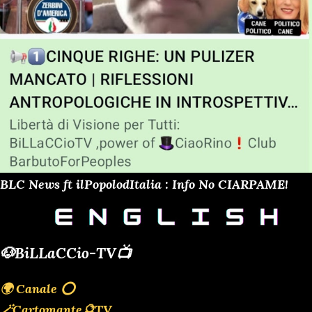
BLC News ft ilPopolodItalia : Info No CIARPAME!
🐶BiLLaCCio-TV📺
🌍 Canale ⭕️
🪄Cartomante🔮TV