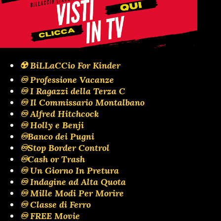
☢️ BiLLaCCio For Kinder
♾️ Professione Vacanze
♾️ I Ragazzi della Terza C
♾️ Il Commissario Montalbano
♾️ Alfred Hitchcock
♾️ Holly e Benji
♾️Banco dei Pugni
♾️Stop Border Control
♾️Cash or Trash
♾️ Un Giorno In Pretura
♾️ Indagine ad Alta Quota
♾️ Mille Modi Per Morire
♾️ Classe di Ferro
♾️ FREE Movie