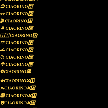
📺 CIAORINO1️⃣
👀 CIAORINO2️⃣
🎬 CIAORINO3️⃣
🎩 CIAORINO4️⃣
🇮🇹 CIAORINO5️⃣
🍺 CIAORINO6️⃣
🌊 CIAORINO7️⃣
🌜 CIAORINO8️⃣
🦅 CIAORINO9️⃣
⚽️CIAORINO🔟
⛲️CIAORINO❌️1️⃣
👠CIAORINO❌️2️⃣
🆎 CIAORINO❌️3️⃣
🐸CIAORINO❌️4️⃣