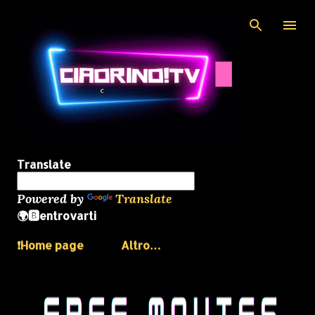
Passa ai contenuti principali
Translate
Powered by
Translate
🌍🅱️entrovarti
❗️Home page
Altro…