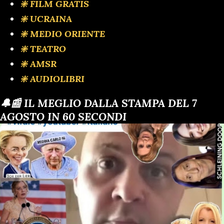
❇️ FILM GRATIS
❇️ UCRAINA
❇️ MEDIO ORIENTE
❇️ TEATRO
❇️ AMSR
❇️ AUDIOLIBRI
🔔📰 IL MEGLIO DALLA STAMPA DEL 7
AGOSTO IN 60 SECONDI