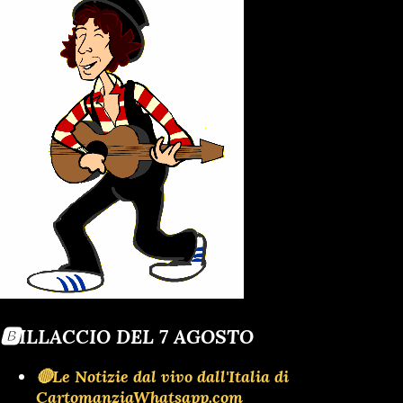
🅱️ILLACCIO DEL 7 AGOSTO
🔴Le Notizie dal vivo dall'Italia di
CartomanziaWhatsapp.com