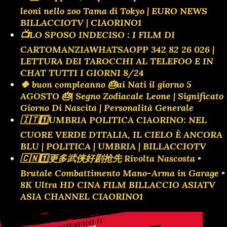
leoni nello zoo Tama di Tokyo | EURO NEWS
BILLACCIOTV | CIAORINO1
📺LO SPOSO INDECISO : I FILM DI
CARTOMANZIAWHATSAOPP 342 82 26 026 |
LETTURA DEI TAROCCHI AL TELEFOO E IN
CHAT TUTTI I GIORNI 8/24
🍀 buon compleanno 🎂ai Nati il giorno 5
AGOSTO 🎂| Segno Zodiacale Leone | Significato
Giorno Di Nascita | Personalità Generale
🇮🇹1️⃣UMBRIA POLITICA CIAORINO: NEL
CUORE VERDE D'ITALIA, IL CIELO È ANCORA
BLU | POLITICA | UMBRIA | BILLACCIOTV
🇨🇳1️⃣更多武侠好剧抢先 Rivolta Nascosta •
Brutale Combattimento Mano-Arma in Garage •
8K Ultra HD CINA FILM BILLACCIO ASIATV
ASIA CHANNEL CIAORINO1