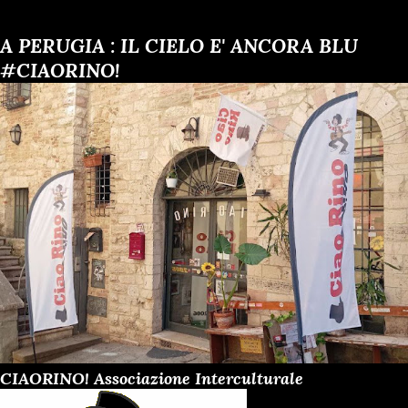
t
A PERUGIA : IL CIELO E' ANCORA BLU
#CIAORINO!
CIAORINO! Associazione Interculturale