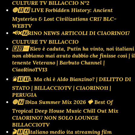
CULTURE TV BILLACCIO N°2
🔴1️⃣7️⃣ LIVE Forbidden History: Ancient
Mysteries & Lost Civilizations CR17 BLC-
WEBTV
📢❌️7️⃣RINO NEWS ARTICOLI DI CIAORINO17
CULTURE TV BILLACCIO
🇷🇺🆎 Kiev è caduta, Putin ha vinto, noi italiani
non abbiamo mai avuto dubbio che finisse così | il
tenente Veterano | Barbuto Channel |
CiaoRinoTV13
⛲️1️⃣1️⃣1. Ma chi è Aldo Bianzino? | DELITTO DI
STATO | BILLACCIOTV | CIAORINO11 |
PERUGIA
🔴7️⃣ Ibiza Summer Mix 2026 🍓 Best Of
Tropical Deep House Music Chill Out Mix
CIAORINO7 NON SOLO LOUNGE
BILLACCIOTV
🎬1️⃣4️⃣italiano medio ita streaming film