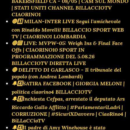
BAKERSFIELD CA - 08/05 | CAM SUL MONDO
| STATI UNITI CHANNEL BILLACCIOTV
CIAORINO1
🔴1️⃣ MILAN-INTER LIVE Segui l'amichevole
con Rinaldo Morelli! BILLACCIO SPORT WEB
TV | CIAORINO1 LOMBARDIA
🔴🔟 LIVE: MVPW-05: Weigh Ins & Final Face
Offs | CIAORINO10 SPORT IN
PROGRAMMAZIONE DEL 5.08.26
BILLACCIOTV DIRETTA LIVE
🔴 DELITTO DI GARLASCO - Il tribunale del
popolo (con Andrea Lombardi)
🔔4️⃣SATIRA FACEBOOK | GIORGIA MELONI |
politica ciaorino4 BILLACCIOTV
🔔4️⃣Inchiesta Cefpas, arrestato il deputato Ars
Riccardo Gallo Afflitto | #ParlamentariLadri |
CORRUZIONE | #SicuriXDavvero | CiaoRino4 |
BiLLaCCioTV
🔔4️⃣Il padre di Amy Winehouse è stato