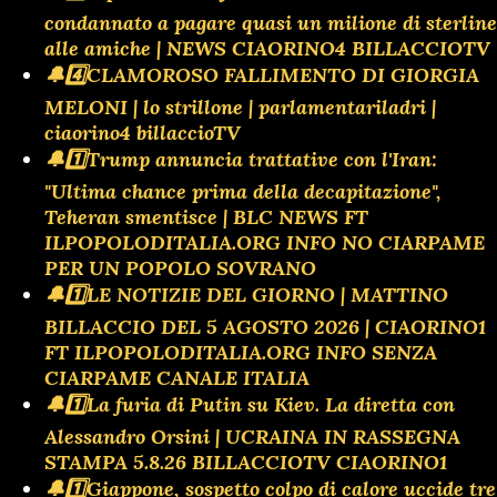
condannato a pagare quasi un milione di sterline
alle amiche | NEWS CIAORINO4 BILLACCIOTV
🔔4️⃣CLAMOROSO FALLIMENTO DI GIORGIA
MELONI | lo strillone | parlamentariladri |
ciaorino4 billaccioTV
🔔1️⃣Trump annuncia trattative con l'Iran:
"Ultima chance prima della decapitazione",
Teheran smentisce | BLC NEWS FT
ILPOPOLODITALIA.ORG INFO NO CIARPAME
PER UN POPOLO SOVRANO
🔔1️⃣LE NOTIZIE DEL GIORNO | MATTINO
BILLACCIO DEL 5 AGOSTO 2026 | CIAORINO1
FT ILPOPOLODITALIA.ORG INFO SENZA
CIARPAME CANALE ITALIA
🔔1️⃣La furia di Putin su Kiev. La diretta con
Alessandro Orsini | UCRAINA IN RASSEGNA
STAMPA 5.8.26 BILLACCIOTV CIAORINO1
🔔1️⃣Giappone, sospetto colpo di calore uccide tre