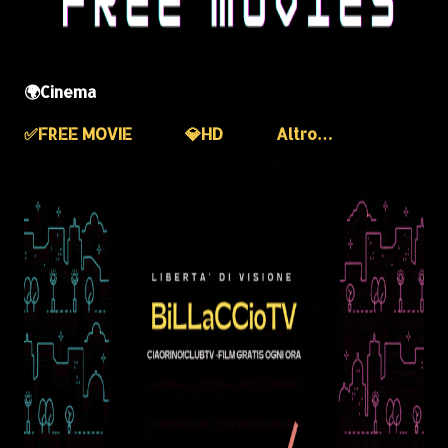
🌍Cinema
✅️FREE MOVIE
💎HD
Altro…