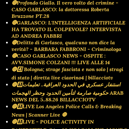
🔴Profondo Giallo. Il vero volto del crimine -
CASO GARLASCO: la dottoressa Roberta
Bruzzone PT.28
🔴GARLASCO: L'INTELLIGENZA ARTIFICIALE
HA TROVATO IL COLPEVOLE? INTERVISTA
AD ANDREA FABBRI
🔴Delitto di Garlasco, qualcuno non dice la
verità? - BARBARA FABBRONI - Criminologa
🔴CASO GARLASCO NEWS - OSPITE :
AVV.SIMONE COLZANI !!! LIVE ALLE 14
🔴4️⃣ Bologna; strage fascista e non solo | stragi
di stato | diretta live ciaorino4 | billacciotv
🔴1️⃣استنفار عسكري في الحدود العراقية.. تعليمات
حكومية صارمة لتأمين الحدود وحظر الهجمات ARAB
NEWS DEL 5..88.26 BILLACCIOTV
🔴1️⃣LIVE Los Angeles Police Calls & Breaking
News | Scanner Live 🛑
🔴1️⃣LIVE - POLICE ACTIVITY IN