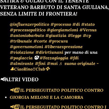
SATIRA & GULAG CON IL TENENTE
VETERANO BARBUTO DI SANTA GIULIANA,
SENZA LIMITE DI FRONTIERA!
@influenzerpolitico
#processo
#di
#stato
#processopolitico
#giorgiameloni
#Versus
#antoniobarbuto
#giustizia
#legge
#cp
#tribunale
#corte
#procura
#governomeloni
#liberaespressione
#violazione
#dirirtiunani
per mano di una
#paglaccia
🤡
#Fozzagioggia
#fdi
#almirante
#fini
#msi
♬ suono originale -
🎩CiaoRino‼️Club🦅
📢ALTRI VIDEO
📢1️⃣ IL PERSEGUITATO POLITICO CONTRO
GIORGIA MELONI E LA CAMORRA
📢1️⃣ IL PERSEGUITATO POLITICO CONTRO I