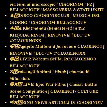
via Fani al microscopio | CIAORINO4 | P2 |
BILLACCIOTV | MASSONERIA & STATI UNITI
🎩4️⃣DISCO CIAORINO!CLUB | MUSICA DEL
GIORNO | CIAORINO4 BILLACCIOTV
🎩4️⃣A Khatmandu (Remastered in 192
KHz)CIAORINO4 | RINOVIVE! | BLC-TV
#CIAORINOXX
🎧4️⃣Agapito Malteni il ferroviere CIAORINO4 |
RINOVIVE! | BLC-TV #CIAORINOXX
🔴9️⃣ LIVE: Webcam Scilla, RC CIAORINO9
BILLACCIOTV
❌️6️⃣ruba agli italiani | tiktok | ciaorino16
billacciotv
🔴❌️7️⃣ LIVE: Epic War Films | Classic Battle
Scene Compilation | CIAORINO17 CULTURE
BILLACCIOTV
📢❌️7️⃣RINO NEWS ARTICOLI DI CIAORINO17