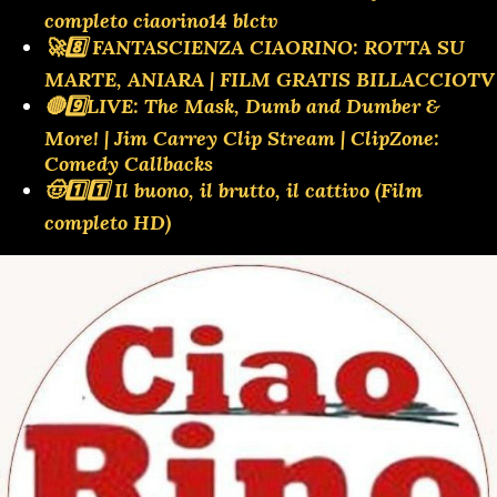
completo ciaorino14 blctv
🚀8️⃣ FANTASCIENZA CIAORINO: ROTTA SU
MARTE, ANIARA | FILM GRATIS BILLACCIOTV
🔴9️⃣LIVE: The Mask, Dumb and Dumber &
More! | Jim Carrey Clip Stream | ClipZone:
Comedy Callbacks
🤠1️⃣1️⃣ Il buono, il brutto, il cattivo (Film
completo HD)