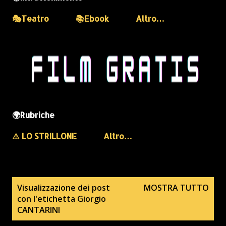
🎭Teatro
📚Ebook
Altro…
🌍Rubriche
⚠️ LO STRILLONE
Altro…
P
Visualizzazione dei post
MOSTRA TUTTO
con l'etichetta
Giorgio
o
CANTARINI
s