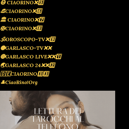
😷 CIAORINO❌️5️⃣
👒CIAORINO❌️6️⃣
🏛 CIAORINO❌️7️⃣
🛟CIAORINO❌️8️⃣
🕉OROSCOPO-TV❌️9️⃣
🟡GARLASCO-TV❌️❌️
🔴GARLASCO LIVE❌️❌️1️⃣
🌏GARLASCO 24❌️❌️2️⃣
🇩🇪CIAORINO3️⃣3️⃣
🎩CiaoRino!Org