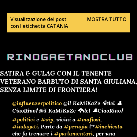
P
Visualizzazione dei post
MOSTRA TUTTO
con l'etichetta
CATANIA
o
s
t
SATIRA & GULAG CON IL TENENTE
VETERANO BARBUTO DI SANTA GIULIANA,
SENZA LIMITE DI FRONTIERA!
@influenzerpolitico
@il KaMiKaZe 🦅del 🎩
CiaoRino❗ @il KaMiKaZe 🦅del 🎩CiaoRino❗
#politici
e
#vip
, vicini a
#mafiosi
,
#indagati
. Parte da
#perugia
l'*
#inchiesta
che fa tremare i
#parlamentari
, per una