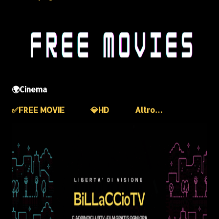
🌍Cinema
✅️FREE MOVIE
💎HD
Altro…