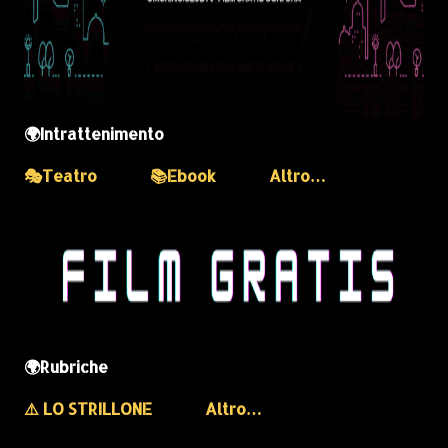
🌍Intrattenimento
🎭Teatro
📚Ebook
Altro…
🌍Rubriche
⚠️ LO STRILLONE
Altro…