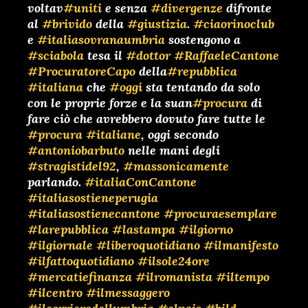
voltav
#uniti
e senza
#divergenze
difronte
al
#brivido
della
#giustizia
.
#ciaorinoclub
e
#italiasovranaumbria
sostengono a
#sciabola
tesa il
#dottor
#RaffaeleCantone
#ProcuratoreCapo
della
#repubblica
#italiana
che
#oggi
sta tentando da solo
con le proprie forze e la suan
#procura
di
fare ciò che avrebbero dovuto fare tutte le
#procura
#italiane
, oggi secondo
#antoniobarbuto
nelle mani degli
#stragistidel92
,
#massonicamente
parlando.
#italiaConCantone
#italiasostieneperugia
#italiasostienecantone
#procuraesemplare
#larepubblica
#lastampa
#ilgiorno
#ilgiornale
#liberoquotidiano
#ilmanifesto
#ilfattoquotidiano
#ilsole24ore
#mercatiefinanza
#ilromanista
#iltempo
#ilcentro
#ilmessaggero