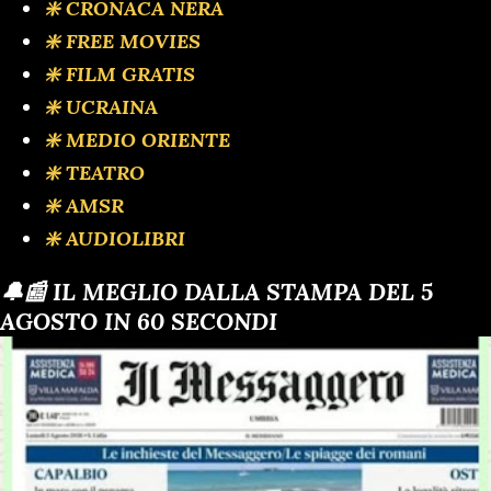
❇️ CRONACA NERA
❇️ FREE MOVIES
❇️ FILM GRATIS
❇️ UCRAINA
❇️ MEDIO ORIENTE
❇️ TEATRO
❇️ AMSR
❇️ AUDIOLIBRI
🔔📰 IL MEGLIO DALLA STAMPA DEL 5
AGOSTO IN 60 SECONDI