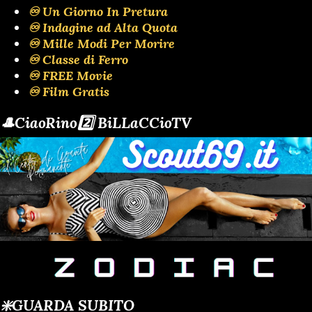
♾️ Un Giorno In Pretura
♾️ Indagine ad Alta Quota
♾️ Mille Modi Per Morire
♾️ Classe di Ferro
♾️ FREE Movie
♾️ Film Gratis
🎩CiaoRino2️⃣ BiLLaCCioTV
❇️GUARDA SUBITO