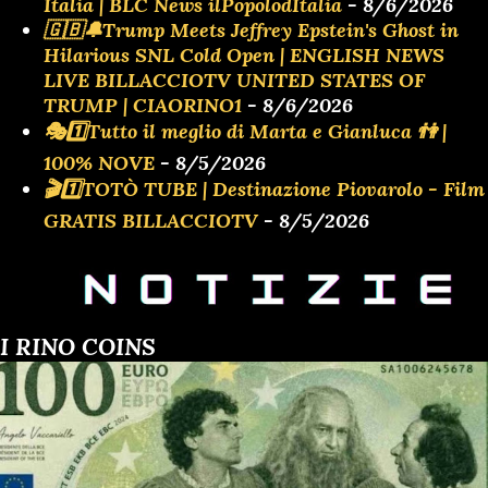
Italia | BLC News ilPopolodItalia
- 8/6/2026
🇬🇧🔔Trump Meets Jeffrey Epstein's Ghost in
Hilarious SNL Cold Open | ENGLISH NEWS
LIVE BILLACCIOTV UNITED STATES OF
TRUMP | CIAORINO1
- 8/6/2026
🎭1️⃣Tutto il meglio di Marta e Gianluca 👫 |
100% NOVE
- 8/5/2026
🎬1️⃣TOTÒ TUBE | Destinazione Piovarolo - Film
GRATIS BILLACCIOTV
- 8/5/2026
I RINO COINS