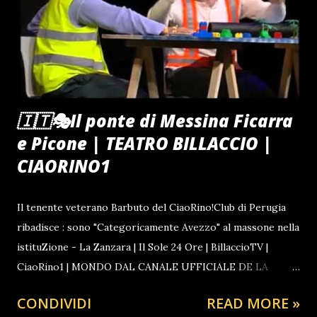
UN FILM GRATIS PER GUARDARNE ALTRI 🎩ATTIVISMO
COSTITUZIONALE CRISTIANO Contro i Ladri Massoni in
parlamento POSSONO INTERESSARTI : ULTIM'ORA di
BILLACCIO NOTIZIE DAL VIVO TIKTOKERS TODAY
VETERANO TIMES O...
🇮🇹🎭Il ponte di Messina Ficarra
e Picone | TEATRO BILLACCIO |
CIAORINO1
Il tenente veterano Barbuto del CiaoRino!Club di Perugia
ribadisce : sono "Categoricamente Avezzo" al massone nella
istituZione - La Zanzara | Il Sole 24 Ore | BillaccioTV |
CiaoRino1 | MONDO DAL CANALE UFFICIALE DE LA
ZANZARA LA TELEFONATA A SORPRESA QUALCHE
CONDIVIDI
READ MORE »
SETTIMANA PRIMA GUARDA ANCHE IL FILM SULLA