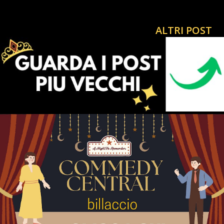
STORIA DELLA MASSONERIA Ascolta Ora Notizie dal Vivo
24 ore non stop La Notizia del Giorno Influenzer Politico
ALTRI POST
CiaoRino Contro Ogni atto di Ingerenza Pubblica
#CiaoRino! 🔔🇮🇹Se abbandoni un animale, oltre la galera
rischi la sospensione della patente fino a sei mesi... Un
tanto Caloroso Quanto Fraterno Saluto, dal Tuo AMICONE
In questa epoca apparentemente senza luce e intrisa di
Parlamentari Ladri che non reggiamo più RILASSATI CON
UN FILM GRATIS PER GUARDARNE ALTRI 🎩ATTIVISMO
COSTITUZIONALE CRISTIANO Contro i Ladri Massoni in
parlamento POSSONO INTERESSARTI : ULTIM'ORA di
BILLACCIO NOTIZIE DAL VIVO TIKTOKERS TODAY
VETERANO TIMES O...