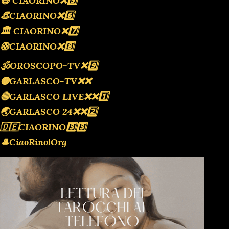
😷 CIAORINO❌️5️⃣
👒CIAORINO❌️6️⃣
🏛 CIAORINO❌️7️⃣
🛟CIAORINO❌️8️⃣
🕉OROSCOPO-TV❌️9️⃣
🟡GARLASCO-TV❌️❌️
🔴GARLASCO LIVE❌️❌️1️⃣
🌏GARLASCO 24❌️❌️2️⃣
🇩🇪CIAORINO3️⃣3️⃣
🎩CiaoRino!Org