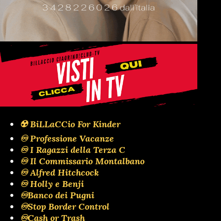
☢️ BiLLaCCio For Kinder
♾️ Professione Vacanze
♾️ I Ragazzi della Terza C
♾️ Il Commissario Montalbano
♾️ Alfred Hitchcock
♾️ Holly e Benji
♾️Banco dei Pugni
♾️Stop Border Control
♾️Cash or Trash