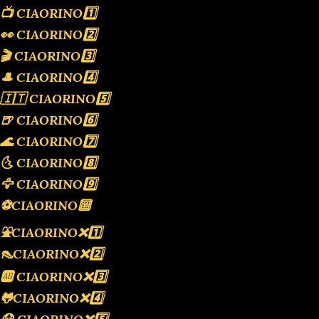
📺 CIAORINO1️⃣
👀 CIAORINO2️⃣
🎬 CIAORINO3️⃣
🎩 CIAORINO4️⃣
🇮🇹 CIAORINO5️⃣
🍺 CIAORINO6️⃣
🌊 CIAORINO7️⃣
🌜 CIAORINO8️⃣
🦅 CIAORINO9️⃣
⚽️CIAORINO🔟
⛲️CIAORINO❌️1️⃣
👠CIAORINO❌️2️⃣
🆎 CIAORINO❌️3️⃣
🐸CIAORINO❌️4️⃣