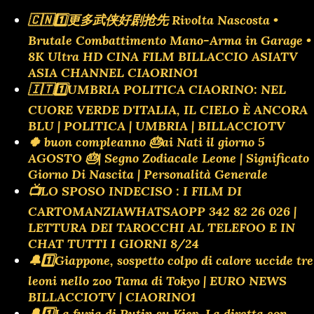
🇨🇳1️⃣更多武侠好剧抢先 Rivolta Nascosta •
Brutale Combattimento Mano-Arma in Garage •
8K Ultra HD CINA FILM BILLACCIO ASIATV
ASIA CHANNEL CIAORINO1
🇮🇹1️⃣UMBRIA POLITICA CIAORINO: NEL
CUORE VERDE D'ITALIA, IL CIELO È ANCORA
BLU | POLITICA | UMBRIA | BILLACCIOTV
🍀 buon compleanno 🎂ai Nati il giorno 5
AGOSTO 🎂| Segno Zodiacale Leone | Significato
Giorno Di Nascita | Personalità Generale
📺LO SPOSO INDECISO : I FILM DI
CARTOMANZIAWHATSAOPP 342 82 26 026 |
LETTURA DEI TAROCCHI AL TELEFOO E IN
CHAT TUTTI I GIORNI 8/24
🔔1️⃣Giappone, sospetto colpo di calore uccide tre
leoni nello zoo Tama di Tokyo | EURO NEWS
BILLACCIOTV | CIAORINO1
🔔1️⃣La furia di Putin su Kiev. La diretta con