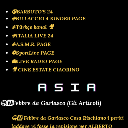
🔞BARBUTO'S 24
❇️BILLACCIO 4 KINDER PAGE
❇️Türkçe kanal 🎥
❇️ITALIA LIVE 24
❇️A.S.M.R. PAGE
⚽SportLive PAGE
📻LIVE RADIO PAGE
🎥 CINE ESTATE CIAORINO
🤒1️⃣Febbre da Garlasco (Gli Articoli)
🤒1️⃣ Febbre da Garlasco Cosa Rischiano i periti
laddove vi fosse la revisione per ALBERTO