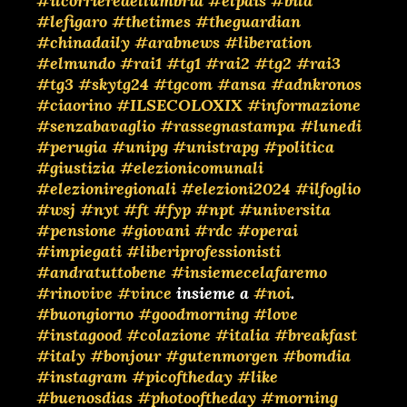
#ilcorrieredellumbria
#elpais
#bild
#lefigaro
#thetimes
#theguardian
#chinadaily
#arabnews
#liberation
#elmundo
#rai1
#tg1
#rai2
#tg2
#rai3
#tg3
#skytg24
#tgcom
#ansa
#adnkronos
#ciaorino
#ILSECOLOXIX
#informazione
#senzabavaglio
#rassegnastampa
#lunedi
#perugia
#unipg
#unistrapg
#politica
#giustizia
#elezionicomunali
#elezioniregionali
#elezioni2024
#ilfoglio
#wsj
#nyt
#ft
#fyp
#npt
#universita
#pensione
#giovani
#rdc
#operai
#impiegati
#liberiprofessionisti
#andratuttobene
#insiemecelafaremo
#rinovive
#vince
insieme a
#noi
.
#buongiorno
#goodmorning
#love
#instagood
#colazione
#italia
#breakfast
#italy
#bonjour
#gutenmorgen
#bomdia
#instagram
#picoftheday
#like
#buenosdias
#photooftheday
#morning