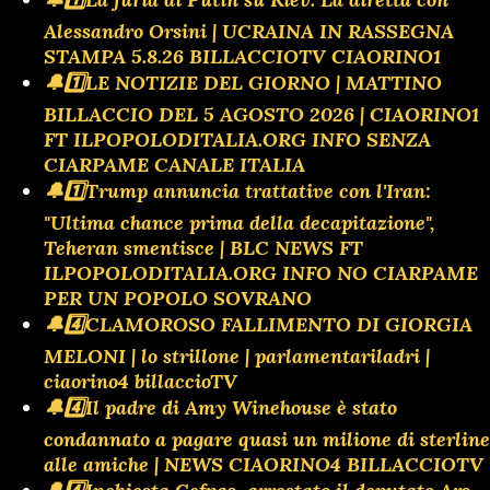
Alessandro Orsini | UCRAINA IN RASSEGNA
STAMPA 5.8.26 BILLACCIOTV CIAORINO1
🔔1️⃣LE NOTIZIE DEL GIORNO | MATTINO
BILLACCIO DEL 5 AGOSTO 2026 | CIAORINO1
FT ILPOPOLODITALIA.ORG INFO SENZA
CIARPAME CANALE ITALIA
🔔1️⃣Trump annuncia trattative con l'Iran:
"Ultima chance prima della decapitazione",
Teheran smentisce | BLC NEWS FT
ILPOPOLODITALIA.ORG INFO NO CIARPAME
PER UN POPOLO SOVRANO
🔔4️⃣CLAMOROSO FALLIMENTO DI GIORGIA
MELONI | lo strillone | parlamentariladri |
ciaorino4 billaccioTV
🔔4️⃣Il padre di Amy Winehouse è stato
condannato a pagare quasi un milione di sterline
alle amiche | NEWS CIAORINO4 BILLACCIOTV