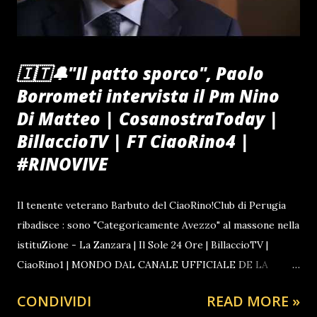
🇮🇹🔔"Il patto sporco", Paolo
Borrometi intervista il Pm Nino
Di Matteo | CosanostraToday |
BillaccioTV | FT CiaoRino4 |
#RINOVIVE
Il tenente veterano Barbuto del CiaoRino!Club di Perugia
ribadisce : sono "Categoricamente Avezzo" al massone nella
istituZione - La Zanzara | Il Sole 24 Ore | BillaccioTV |
CiaoRino1 | MONDO DAL CANALE UFFICIALE DE LA
ZANZARA LA TELEFONATA A SORPRESA QUALCHE
CONDIVIDI
READ MORE »
SETTIMANA PRIMA GUARDA ANCHE IL FILM SULLA