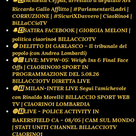
🔔4️⃣Inchiesta Cefpas, arrestato il deputato Ars
Riccardo Gallo Afflitto | #ParlamentariLadri |
CORRUZIONE | #SicuriXDavvero | CiaoRino4 |
BiLLaCCioTV
🔔4️⃣SATIRA FACEBOOK | GIORGIA MELONI |
politica ciaorino4 BILLACCIOTV
🔴 DELITTO DI GARLASCO - Il tribunale del
popolo (con Andrea Lombardi)
🔴🔟 LIVE: MVPW-05: Weigh Ins & Final Face
Offs | CIAORINO10 SPORT IN
PROGRAMMAZIONE DEL 5.08.26
BILLACCIOTV DIRETTA LIVE
🔴1️⃣ MILAN-INTER LIVE Segui l'amichevole
con Rinaldo Morelli! BILLACCIO SPORT WEB
TV | CIAORINO1 LOMBARDIA
🔴1️⃣LIVE - POLICE ACTIVITY IN
BAKERSFIELD CA - 08/05 | CAM SUL MONDO
| STATI UNITI CHANNEL BILLACCIOTV
CIAORINO1