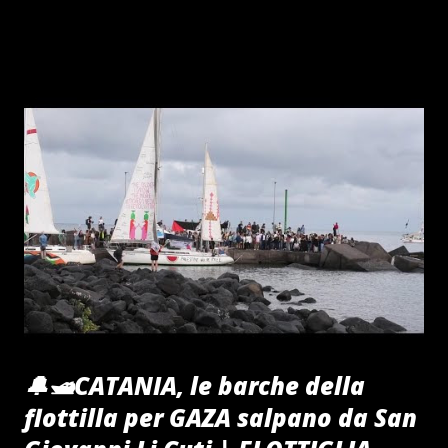
STORIA DELLA MASSONERIA Ascolta Ora Notizie dal Vivo
24 ore non stop La Notizia del Giorno Influenzer Politico
CiaoRino Contro Ogni atto di Ingerenza Pubblica
#CiaoRino! 🔔🇮🇹Se abbandoni un animale, oltre la galera
rischi la sospensione della patente fino a sei mesi... Un
tanto Caloroso Quanto Fraterno Saluto, dal Tuo AMICONE
In questa epoca apparentemente senza luce e intrisa di
Parlamentari Ladri che non reggiamo più RILASSATI CON
UN FILM GRATIS PER GUARDARNE ALTRI 🎩ATTIVISMO
COSTITUZIONALE CRISTIANO Contro i Ladri Massoni in
parlamento POSSONO INTERESSARTI : ULTIM'ORA di
BILLACCIO NOTIZIE DAL VIVO TIKTOKERS TODAY
VETERANO TIMES O...
🔔🛥CATANIA, le barche della
flottilla per GAZA salpano da San