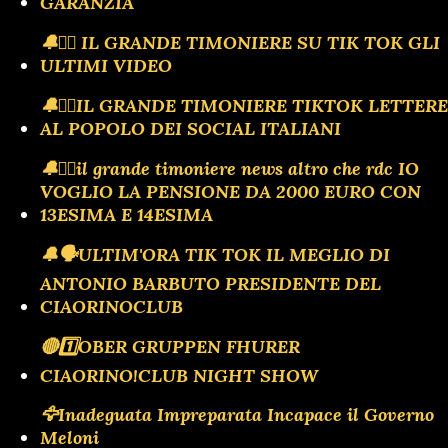
GARANZIA
🔔🏴‍☠️ IL GRANDE TIMONIERE SU TIK TOK GLI
ULTIMI VIDEO
🔔🏴‍☠️IL GRANDE TIMONIERE TIKTOK LETTERE
AL POPOLO DEI SOCIAL ITALIANI
🔔🏴‍☠️il grande timoniere news altro che rdc IO
VOGLIO LA PENSIONE DA 2000 EURO CON
13ESIMA E 14ESIMA
🔔🗣️ULTIM'ORA TIK TOK IL MEGLIO DI
ANTONIO BARBUTO PRESIDENTE DEL
CIAORINOCLUB
🔴1️⃣OBER GRUPPEN FHURER
CIAORINO!CLUB NIGHT SHOW
🦅Inadeguata Impreparata Incapace il Governo
Meloni