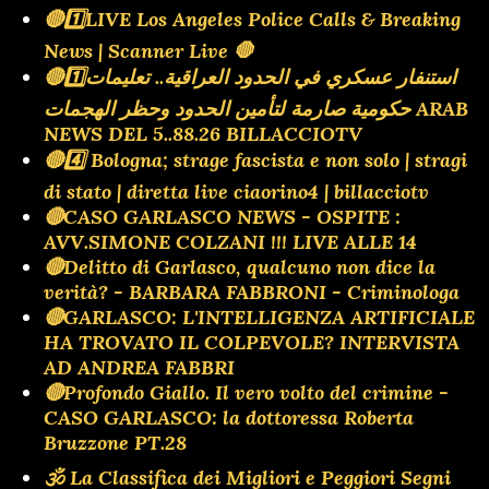
🔴1️⃣LIVE Los Angeles Police Calls & Breaking
News | Scanner Live 🛑
🔴1️⃣استنفار عسكري في الحدود العراقية.. تعليمات
حكومية صارمة لتأمين الحدود وحظر الهجمات ARAB
NEWS DEL 5..88.26 BILLACCIOTV
🔴4️⃣ Bologna; strage fascista e non solo | stragi
di stato | diretta live ciaorino4 | billacciotv
🔴CASO GARLASCO NEWS - OSPITE :
AVV.SIMONE COLZANI !!! LIVE ALLE 14
🔴Delitto di Garlasco, qualcuno non dice la
verità? - BARBARA FABBRONI - Criminologa
🔴GARLASCO: L'INTELLIGENZA ARTIFICIALE
HA TROVATO IL COLPEVOLE? INTERVISTA
AD ANDREA FABBRI
🔴Profondo Giallo. Il vero volto del crimine -
CASO GARLASCO: la dottoressa Roberta
Bruzzone PT.28
🕉 La Classifica dei Migliori e Peggiori Segni