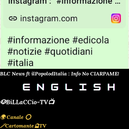
BLC News ft ilPopolodItalia : Info No CIARPAME!
🐶BiLLaCCio-TV📺
🌍 Canale ⭕️
🪄Cartomante🔮TV