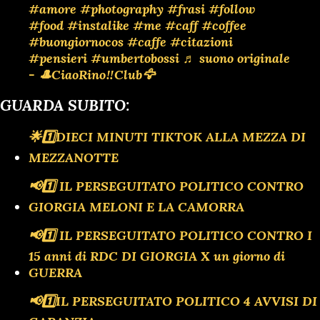
#amore
#photography
#frasi
#follow
#food
#instalike
#me
#caff
#coffee
#buongiornocos
#caffe
#citazioni
#pensieri
#umbertobossi
♬ suono originale
- 🎩CiaoRino‼️Club🦅
GUARDA SUBITO:
🌟1️⃣DIECI MINUTI TIKTOK ALLA MEZZA DI
MEZZANOTTE
📢1️⃣ IL PERSEGUITATO POLITICO CONTRO
GIORGIA MELONI E LA CAMORRA
📢1️⃣ IL PERSEGUITATO POLITICO CONTRO I
15 anni di RDC DI GIORGIA X un giorno di
GUERRA
📢1️⃣IL PERSEGUITATO POLITICO 4 AVVISI DI