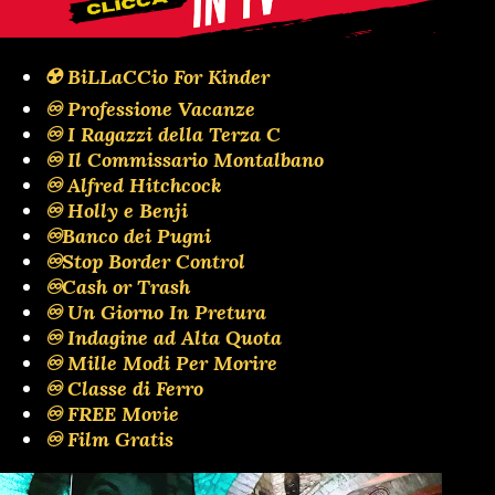
☢️ BiLLaCCio For Kinder
♾️ Professione Vacanze
♾️ I Ragazzi della Terza C
♾️ Il Commissario Montalbano
♾️ Alfred Hitchcock
♾️ Holly e Benji
♾️Banco dei Pugni
♾️Stop Border Control
♾️Cash or Trash
♾️ Un Giorno In Pretura
♾️ Indagine ad Alta Quota
♾️ Mille Modi Per Morire
♾️ Classe di Ferro
♾️ FREE Movie
♾️ Film Gratis