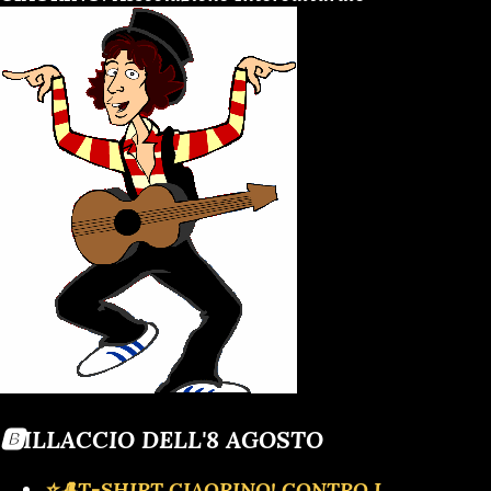
🅱️ILLACCIO DELL'8 AGOSTO
⭐🎩T-SHIRT CIAORINO! CONTRO I