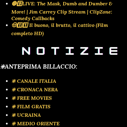
🔴9️⃣LIVE: The Mask, Dumb and Dumber &
More! | Jim Carrey Clip Stream | ClipZone:
Comedy Callbacks
🤠1️⃣1️⃣ Il buono, il brutto, il cattivo (Film
completo HD)
❇️ANTEPRIMA BILLACCIO:
❇️ CANALE ITALIA
❇️ CRONACA NERA
❇️ FREE MOVIES
❇️ FILM GRATIS
❇️ UCRAINA
❇️ MEDIO ORIENTE