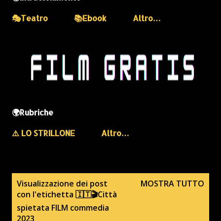
🎭Teatro
📚Ebook
Altro…
🌍Rubriche
⚠️ LO STRILLONE
Altro…
P
Visualizzazione dei post
MOSTRA TUTTO
con l'etichetta
🇮🇹🎬Città
o
spietata FILM commedia
s
2023