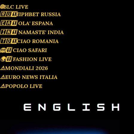
🌐BLC LIVE
🇷🇺1️⃣ПРИВЕТ RUSSIA
🇪🇦1️⃣ OLA' ESPANA
🇮🇳1️⃣ NAMASTE' INDIA
🇹🇩1️⃣CIAO ROMANIA
🦁1️⃣ CIAO SAFARI
🌍1️⃣ FASHION LIVE
⚠️MONDIALI 2026
⚠️EURO NEWS ITALIA
⚠️POPOLO LIVE