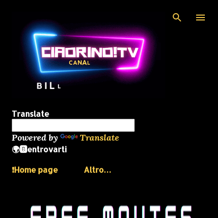
Passa ai contenuti principali
Translate
Powered by
Translate
🌍🅱️entrovarti
❗️Home page
Altro…