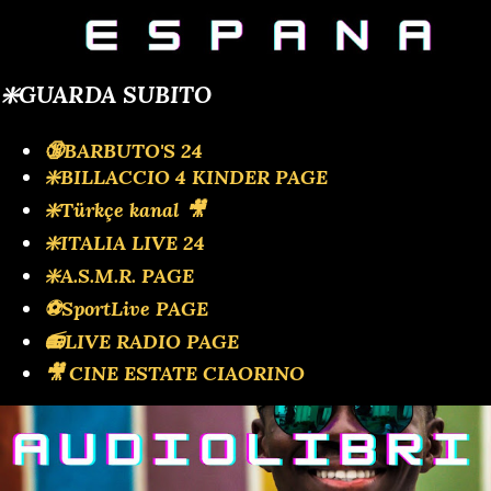
❇️GUARDA SUBITO
🔞BARBUTO'S 24
❇️BILLACCIO 4 KINDER PAGE
❇️Türkçe kanal 🎥
❇️ITALIA LIVE 24
❇️A.S.M.R. PAGE
⚽SportLive PAGE
📻LIVE RADIO PAGE
🎥 CINE ESTATE CIAORINO