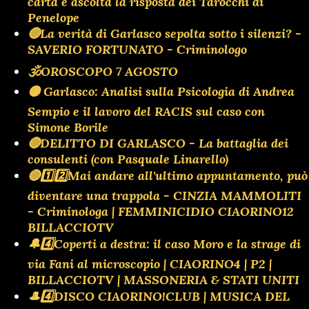
carta e ascolta la risposta dei Tarocchi di
Penelope
🔴La verità di Garlasco sepolta sotto i silenzi? -
SAVERIO FORTUNATO - Criminologo
🕉OROSCOPO 7 AGOSTO
🟡 Garlasco: Analisi sulla Psicologia di Andrea
Sempio e il lavoro del RACIS sul caso con
Simone Borile
🔴DELITTO DI GARLASCO - La battaglia dei
consulenti (con Pasquale Linarello)
🔴1️⃣2️⃣Mai andare all'ultimo appuntamento, può
diventare una trappola - CINZIA MAMMOLITI
- Criminologa | FEMMINICIDIO CIAORINO12
BILLACCIOTV
🔔4️⃣Coperti a destra: il caso Moro e la strage di
via Fani al microscopio | CIAORINO4 | P2 |
BILLACCIOTV | MASSONERIA & STATI UNITI
🎩4️⃣DISCO CIAORINO!CLUB | MUSICA DEL