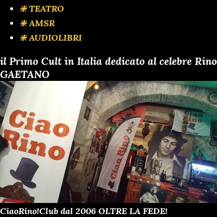
❇️ TEATRO
❇️ AMSR
❇️ AUDIOLIBRI
il Primo Cult in Italia dedicato al celebre Rino
GAETANO
CiaoRino!Club dal 2006 OLTRE LA FEDE!