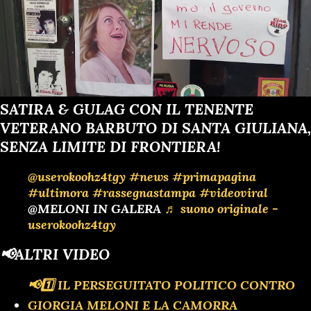
SATIRA & GULAG CON IL TENENTE
VETERANO BARBUTO DI SANTA GIULIANA,
SENZA LIMITE DI FRONTIERA!
@userokoohz4tgy
#news
#primapagina
#ultimora
#rassegnastampa
#videoviral
@MELONI IN GALERA
♬ suono originale -
userokoohz4tgy
📢ALTRI VIDEO
📢1️⃣ IL PERSEGUITATO POLITICO CONTRO
GIORGIA MELONI E LA CAMORRA