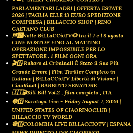
PARLAMENTARI LADRI | OFFERTA ESTATE
2026 | TAGLIA ELLE 13 EURO SPEDIZIONE
COMPRESA | BILLACCIO SHOP | RINO
GAETANO CLUB
🏁🅿️Notte BiLLaCCioTV🐶 tra il 7 e l'8 agosto
CINE NOSTOP FINO AL MATTINO
OPERAZIONE IMPOSSIBILE PER LO
SPETTATORE . 1 FILM OGNI ORA
🎬1️⃣ Rubare ai Criminali È Stato il Suo Più
Grande Errore | Film Thriller Completo in
Italiano | BiLLaCCioTV Libertà di Visione |
CiaoRino1 | BARBUTO SENATORE
🇮🇹🎬Kill Bill Vol.2 , film completo , ITA
🔴1️⃣ Saratoga Live - Friday August 7, 2026 |
UNITED STATES OF CIAORINOCLUB |
BILLACCIO TV WORLD
🔴1️⃣COLOMBIA LIVE BILLACCIOTV | ESPANA
NEWS DIRECTO LIVE CIAORINO1