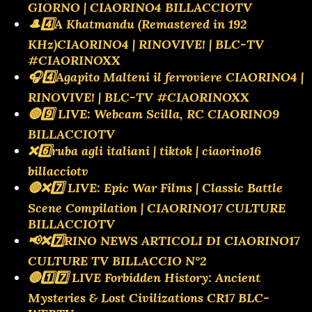
GIORNO | CIAORINO4 BILLACCIOTV
🎩4️⃣A Khatmandu (Remastered in 192
KHz)CIAORINO4 | RINOVIVE! | BLC-TV
#CIAORINOXX
🎧4️⃣Agapito Malteni il ferroviere CIAORINO4 |
RINOVIVE! | BLC-TV #CIAORINOXX
🔴9️⃣ LIVE: Webcam Scilla, RC CIAORINO9
BILLACCIOTV
❌️6️⃣ruba agli italiani | tiktok | ciaorino16
billacciotv
🔴❌️7️⃣ LIVE: Epic War Films | Classic Battle
Scene Compilation | CIAORINO17 CULTURE
BILLACCIOTV
📢❌️7️⃣RINO NEWS ARTICOLI DI CIAORINO17
CULTURE TV BILLACCIO N°2
🔴1️⃣7️⃣ LIVE Forbidden History: Ancient
Mysteries & Lost Civilizations CR17 BLC-