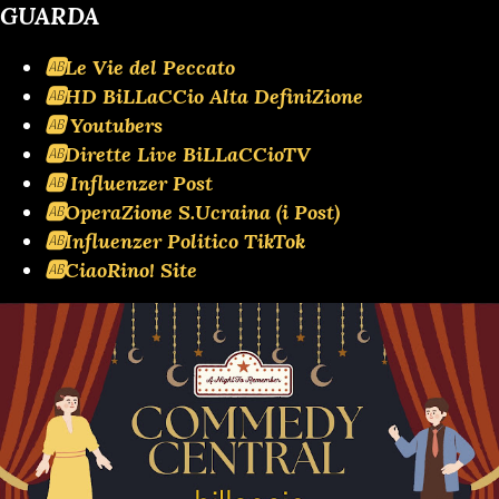
GUARDA
🆎Le Vie del Peccato
🆎HD BiLLaCCio Alta DefiniZione
🆎 Youtubers
🆎Dirette Live BiLLaCCioTV
🆎 Influenzer Post
🆎OperaZione S.Ucraina (i Post)
🆎Influenzer Politico TikTok
🆎CiaoRino! Site