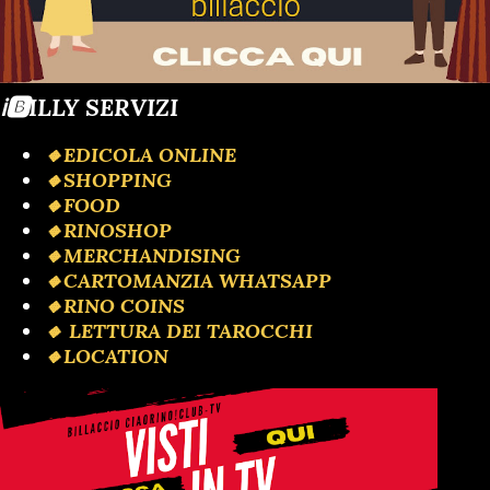
ℹ️🅱️ILLY SERVIZI
🔸EDICOLA ONLINE
🔸SHOPPING
🔸FOOD
🔸RINOSHOP
🔸MERCHANDISING
🔸️CARTOMANZIA WHATSAPP
🔸RINO COINS
🔸️ LETTURA DEI TAROCCHI
🔸LOCATION