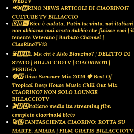
WEBTV
📢❌️7️⃣RINO NEWS ARTICOLI DI CIAORINO17
CULTURE TV BILLACCIO
🇷🇺🆎 Kiev è caduta, Putin ha vinto, noi italiani
non abbiamo mai avuto dubbio che finisse così | il
tenente Veterano | Barbuto Channel |
CiaoRinoTV13
⛲️1️⃣1️⃣1. Ma chi è Aldo Bianzino? | DELITTO DI
STATO | BILLACCIOTV | CIAORINO11 |
PERUGIA
🔴7️⃣ Ibiza Summer Mix 2026 🍓 Best Of
Tropical Deep House Music Chill Out Mix
CIAORINO7 NON SOLO LOUNGE
BILLACCIOTV
🎬1️⃣4️⃣italiano medio ita streaming film
completo ciaorino14 blctv
🚀8️⃣ FANTASCIENZA CIAORINO: ROTTA SU
MARTE, ANIARA | FILM GRATIS BILLACCIOTV