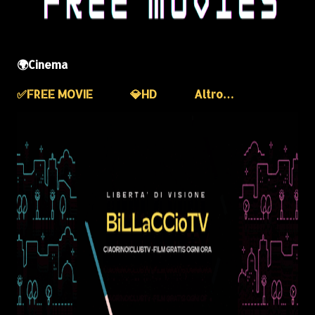
🌍Cinema
✅️FREE MOVIE
💎HD
Altro…