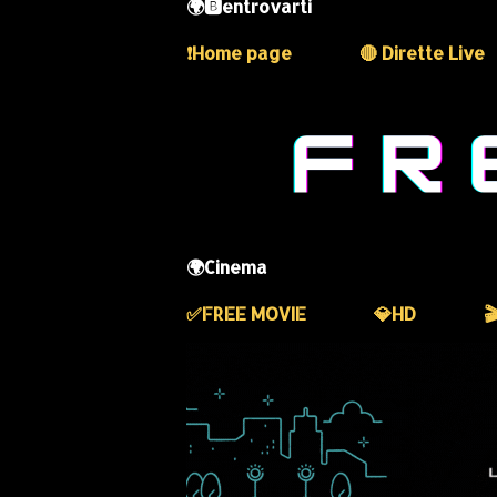
🌍🅱️entrovarti
❗️Home page
🔴 Dirette Live
🌍Cinema
✅️FREE MOVIE
💎HD
