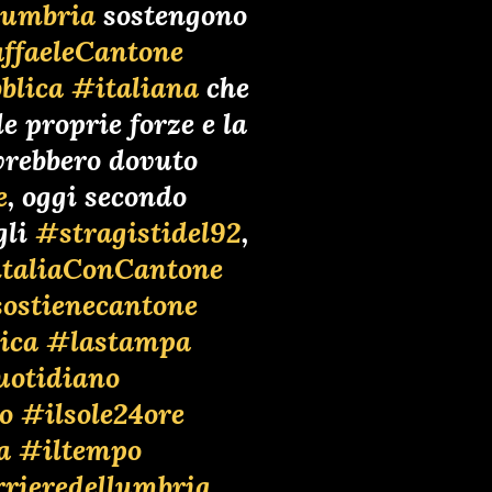
aumbria
sostengono
ffaeleCantone
blica
#italiana
che
e proprie forze e la
avrebbero dovuto
e
, oggi secondo
gli
#stragistidel92
,
taliaConCantone
sostienecantone
ica
#lastampa
uotidiano
o
#ilsole24ore
a
#iltempo
rrieredellumbria