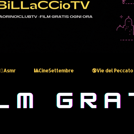
🏻‍♀️Asmr
🎱CineSettembre
🔞Vie del Peccato