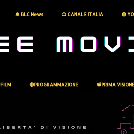
🔔 BLC News
📺 CANALE ITALIA
🔴 Y
FILM
🔴PROGRAMMAZIONE
📽️PRIMA VISION