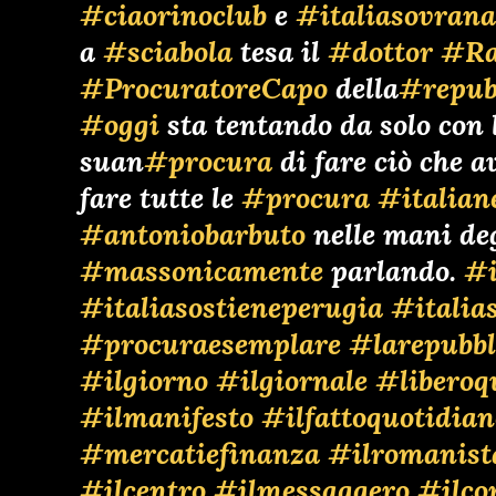
#ciaorinoclub
e
#italiasovran
a
#sciabola
tesa il
#dottor
#Ra
#ProcuratoreCapo
della
#repub
#oggi
sta tentando da solo con l
suan
#procura
di fare ciò che 
fare tutte le
#procura
#italian
#antoniobarbuto
nelle mani de
#massonicamente
parlando.
#i
#italiasostieneperugia
#italia
#procuraesemplare
#larepubbl
#ilgiorno
#ilgiornale
#liberoq
#ilmanifesto
#ilfattoquotidian
#mercatiefinanza
#ilromanist
#ilcentro
#ilmessaggero
#ilco