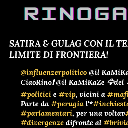
SATIRA & GULAG CON IL T
LIMITE DI FRONTIERA!
@influenzerpolitico
@il KaMiKa
CiaoRino❗ @il KaMiKaZe 🦅del 
#politici
e
#vip
, vicini a
#mafi
Parte da
#perugia
l'*
#inchiest
#parlamentari
, per una voltav
#divergenze
difronte al
#brivi