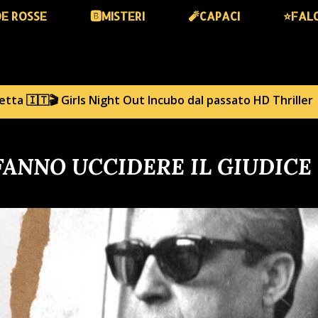
DE ROSSE
🅱️MISTERI
🧨CAPACI
⭐️FAL
hetta
🇮🇹🎬 Girls Night Out Incubo dal passato HD Thriller
 FANNO UCCIDERE IL GIUDICE