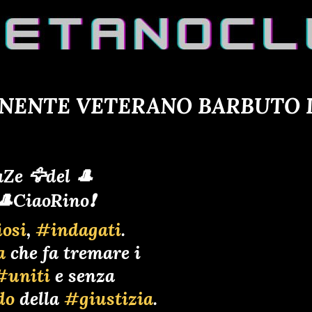
ENENTE VETERANO BARBUTO D
Ze 🦅del 🎩
🎩CiaoRino❗
osi
,
#indagati
.
a
che fa tremare i
#uniti
e senza
do
della
#giustizia
.