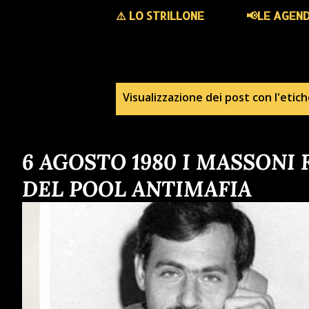
⚠️ LO STRILLONE
📢LE AGEN
P
Visualizzazione dei post con l'etic
o
6 AGOSTO 1980 I MASSONI
s
DEL POOL ANTIMAFIA
t