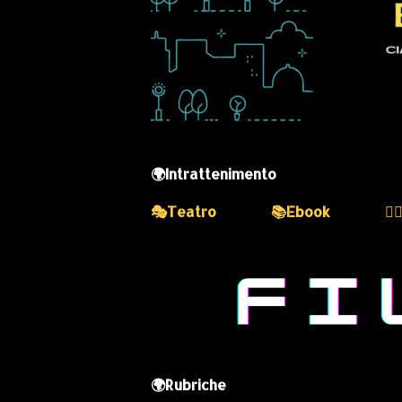
🌍Intrattenimento
🎭Teatro
📚Ebook
💆
🌍Rubriche