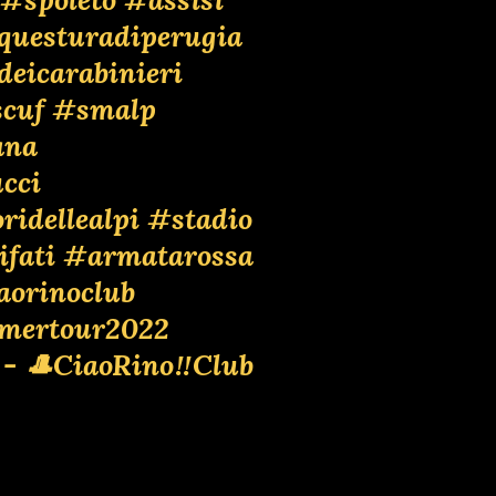
questuradiperugia
deicarabinieri
cuf
#smalp
ana
cci
ridellealpi
#stadio
ifati
#armatarossa
aorinoclub
mertour2022
 - 🎩CiaoRino‼️Club