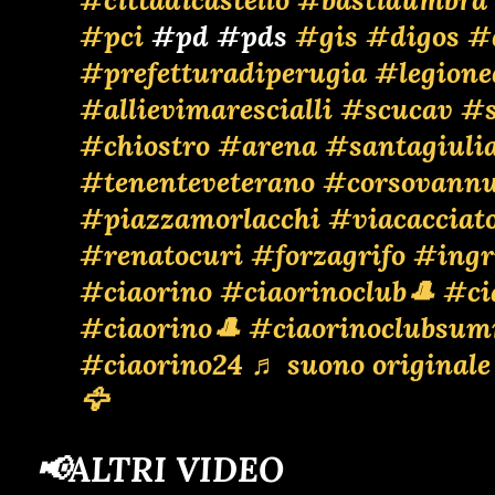
#pci
#pd #pds
#gis
#digos
#
#prefetturadiperugia
#legione
#allievimarescialli
#scucav
#s
#chiostro
#arena
#santagiuli
#tenenteveterano
#corsovannu
#piazzamorlacchi
#viacacciato
#renatocuri
#forzagrifo
#ingr
#ciaorino
#ciaorinoclub🎩
#ci
#ciaorino🎩
#ciaorinoclubsum
#ciaorino24
♬ suono originale
🦅
📢ALTRI VIDEO