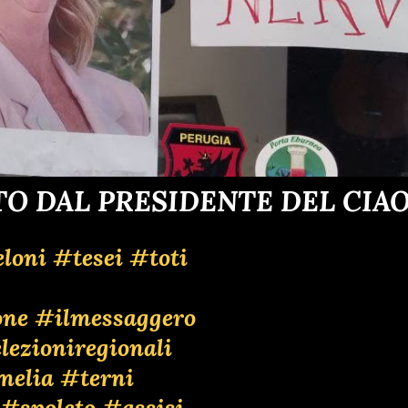
O DAL PRESIDENTE DEL CIA
loni
#tesei
#toti
one
#ilmessaggero
lezioniregionali
melia
#terni
#spoleto
#assisi