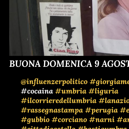
BUONA DOMENICA 9 AGOST
@influenzerpolitico
#giorgiame
#cocaina
#umbria
#liguria
#ilcorrieredellumbria
#lanazi
#rassegnastampa
#perugia
#e
#gubbio
#corciano
#narni
#a
#cittadicastello
#bastiaumbra