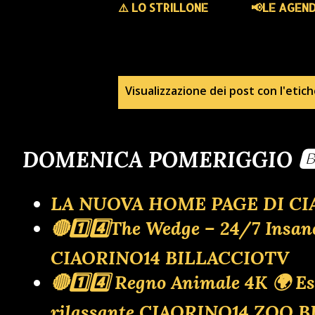
⚠️ LO STRILLONE
📢LE AGEN
P
Visualizzazione dei post con l'etic
o
DOMENICA POMERIGGIO 🅱
s
t
LA NUOVA HOME PAGE DI CI
🔴1️⃣4️⃣The Wedge – 24/7 Insa
CIAORINO14 BILLACCIOTV
🔴1️⃣4️⃣ Regno Animale 4K 🌍 Es
rilassante CIAORINO14 ZOO 