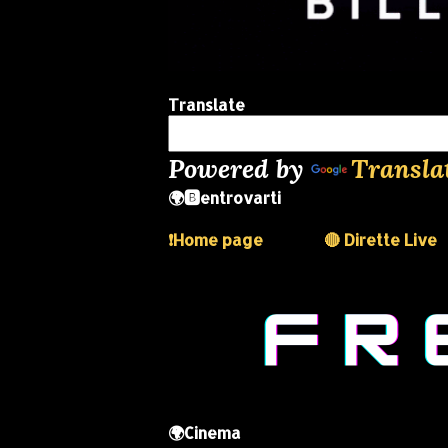
Translate
Powered by
Transla
🌍🅱️entrovarti
❗️Home page
🔴 Dirette Live
🌍Cinema