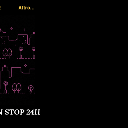
E
Altro…
N STOP 24H