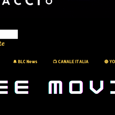
te
🔔 BLC News
📺 CANALE ITALIA
🔴 Y