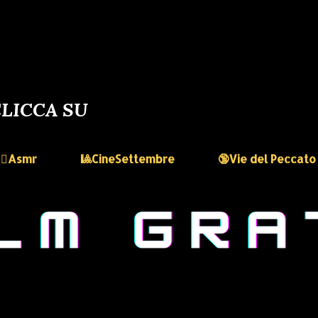
LICCA SU
🏻‍♀️Asmr
🎱CineSettembre
🔞Vie del Peccato