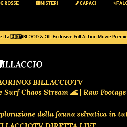
DE ROSSE
🅱️MISTERI
🧨CAPACI
⭐️FAL
hetta
🇬🇧🎬BLOOD & OIL Exclusive Full Action Movie Premi
️ILLACCIO
AORINO3 BILLACCIOTV
ne Surf Chaos Stream 🌊 | Raw Footag
plorazione della fauna selvatica in tu
BILLACCIOTV DIRETTA LIVE